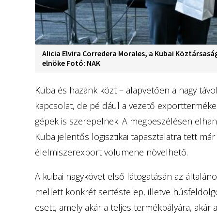
Alicia Elvira Corredera Morales, a Kubai Köztársas
elnöke Fotó: NAK
Kuba és hazánk közt – alapvetően a nagy távol
kapcsolat, de például a vezető exporttermék
gépek is szerepelnek. A megbeszélésen elhangz
Kuba jelentős logisztikai tapasztalatra tett már 
élelmiszerexport volumene növelhető.
A kubai nagykövet első látogatásán az általán
mellett konkrét sertéstelep, illetve húsfeldo
esett, amely akár a teljes termékpályára, akár 