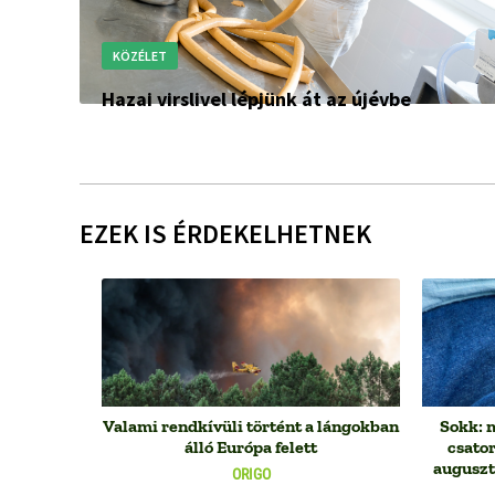
KÖZÉLET
Hazai virslivel lépjünk át az újévbe
EZEK IS ÉRDEKELHETNEK
Valami rendkívüli történt a lángokban
Sokk: 
álló Európa felett
csato
auguszt
ORIGO