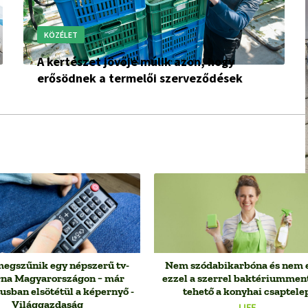
KÖZÉLET
A kertészet jövője múlik azon, hogy
erősödnek a termelői szerveződések
megszűnik egy népszerű tv-
Nem szódabikarbóna és nem e
rna Magyarországon − már
ezzel a szerrel baktériummen
usban elsötétül a képernyő -
tehető a konyhai csaptele
Világgazdaság
LIFE