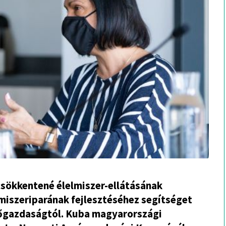
 csökkentené élelmiszer-ellátásának
lmiszeriparának fejlesztéséhez segítséget
őgazdaságtól. Kuba magyarországi