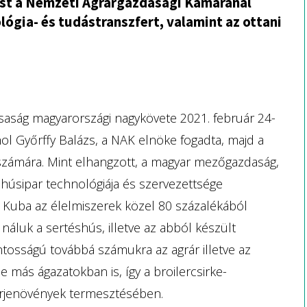
ást a Nemzeti Agrárgazdasági Kamaránál
lógia- és tudástranszfert, valamint az ottani
ársaság magyarországi nagykövete 2021. február 24-
ol Győrffy Balázs, a NAK elnöke fogadta, majd a
 számára. Mint elhangzott, a magyar mezőgazdaság,
 húsipar technológiája és szervezettsége
 Kuba az élelmiszerek közel 80 százalékából
 náluk a sertéshús, illetve az abból készült
ontosságú továbbá számukra az agrár illetve az
e más ágazatokban is, így a broilercsirke-
hérjenövények termesztésében.