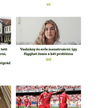
VG
 tett
Vashiány és erős menstruáció: így
rni,
függhet össze a két probléma
SHE
elgrád