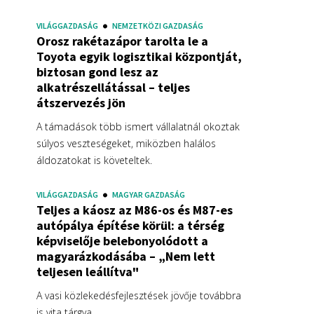
VILÁGGAZDASÁG
NEMZETKÖZI GAZDASÁG
Orosz rakétazápor tarolta le a
Toyota egyik logisztikai központját,
biztosan gond lesz az
alkatrészellátással – teljes
átszervezés jön
A támadások több ismert vállalatnál okoztak
súlyos veszteségeket, miközben halálos
áldozatokat is követeltek.
VILÁGGAZDASÁG
MAGYAR GAZDASÁG
Teljes a káosz az M86-os és M87-es
autópálya építése körül: a térség
képviselője belebonyolódott a
magyarázkodásába – „Nem lett
teljesen leállítva"
A vasi közlekedésfejlesztések jövője továbbra
is vita tárgya.