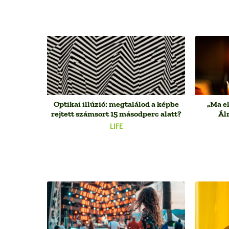
Optikai illúzió: megtalálod a képbe
„Ma el
rejtett számsort 15 másodperc alatt?
Ál
LIFE