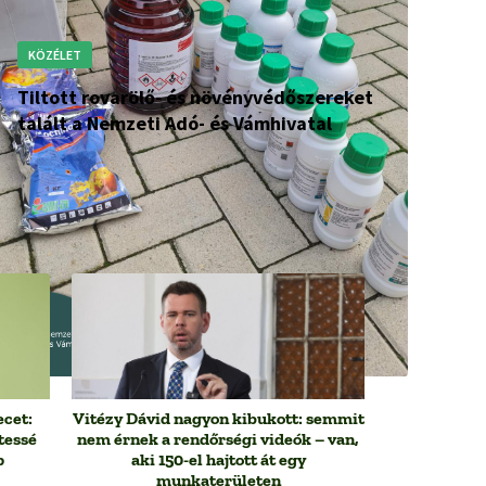
KÖZÉLET
Tiltott rovarölő- és növényvédőszereket
talált a Nemzeti Adó- és Vámhivatal
cet:
Vitézy Dávid nagyon kibukott: semmit
tessé
nem érnek a rendőrségi videók – van,
p
aki 150-el hajtott át egy
munkaterületen