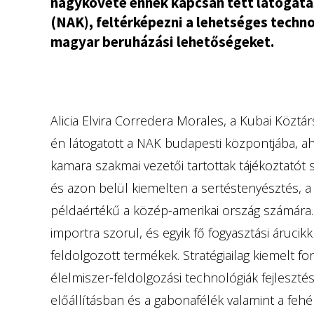
nagykövete ennek kapcsán tett látogat
(NAK), feltérképezni a lehetséges techno
magyar beruházási lehetőségeket.
Alicia Elvira Corredera Morales, a Kubai Közt
én látogatott a NAK budapesti központjába, ah
kamara szakmai vezetői tartottak tájékoztatót
és azon belül kiemelten a sertéstenyésztés, a
példaértékű a közép-amerikai ország számára.
importra szorul, és egyik fő fogyasztási árucikk
feldolgozott termékek. Stratégiailag kiemelt f
élelmiszer-feldolgozási technológiák fejlesztés
előállításban és a gabonafélék valamint a fe