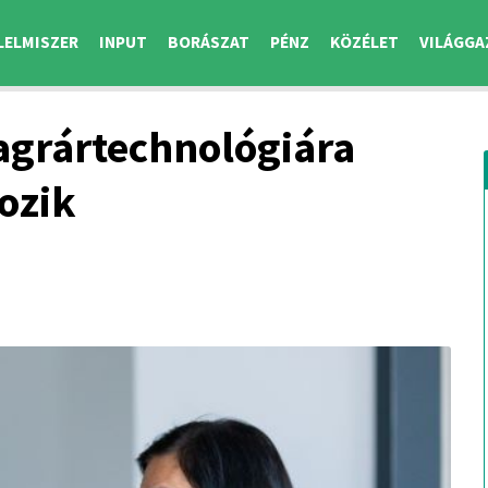
LELMISZER
INPUT
BORÁSZAT
PÉNZ
KÖZÉLET
VILÁGGA
agrártechnológiára
ozik