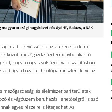
ág magyarországi nagykövete és Győrffy Balázs, a NAK
ság miatt – kevéssé intenzív a kereskedelmi
eink között mezőgazdasági terménybetakarító
ott, hogy a nagy távolságról való szállításban
a kertészet jövője
szert, így a hazai technológiatranszfer illetve az
os mezőgazdasági és élelmiszeripari területek
tiltott rovarölő
lgozó és vágóüzem beruházási lehetőségről is szó
annak egyes részeire is kiterjedhet. Az