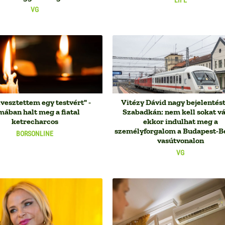
VG
vesztettem egy testvért" -
Vitézy Dávid nagy bejelentést
mában halt meg a fiatal
Szabadkán: nem kell sokat vá
ketrecharcos
ekkor indulhat meg a
személyforgalom a Budapest-B
BORSONLINE
vasútvonalon
VG