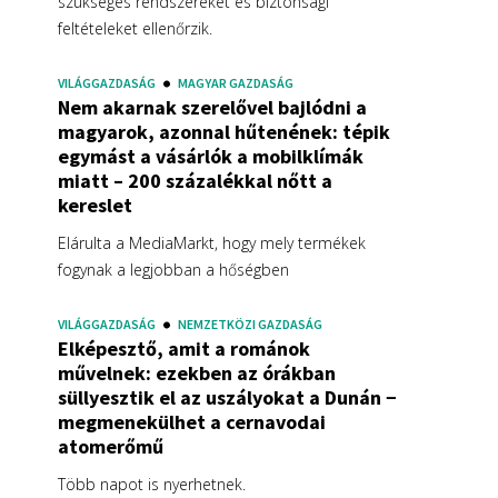
szükséges rendszereket és biztonsági
feltételeket ellenőrzik.
VILÁGGAZDASÁG
MAGYAR GAZDASÁG
Nem akarnak szerelővel bajlódni a
magyarok, azonnal hűtenének: tépik
egymást a vásárlók a mobilklímák
miatt – 200 százalékkal nőtt a
kereslet
Elárulta a MediaMarkt, hogy mely termékek
fogynak a legjobban a hőségben
VILÁGGAZDASÁG
NEMZETKÖZI GAZDASÁG
Elképesztő, amit a románok
művelnek: ezekben az órákban
süllyesztik el az uszályokat a Dunán −
megmenekülhet a cernavodai
atomerőmű
Több napot is nyerhetnek.