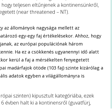
, hogy teljesen eltűnjenek a kontinensünkről,
egetett (near threatened – NT).
y az állományok nagysága mellett az
atározó egy-egy faj értékelésekor. Ahhoz, hogy
oljanak, az európai populációnak három
ennie. Ha ez a csökkenés ugyanennyi idő alatt
kkor kerül a faj a mérsékelten fenyegetett
pai madárfajok ötöde (103 faj) szinte kizárólag a
nális adatok egyben a világállományra is
rópai szinten) kipusztult kategóriába, ezek
t 6 évben halt ki a kontinensről (guvatfürj,