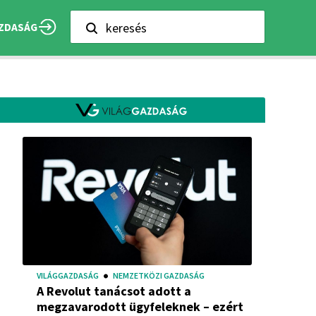
keresés
ZDASÁG
VILÁGGAZDASÁG
NEMZETKÖZI GAZDASÁG
A Revolut tanácsot adott a
megzavarodott ügyfeleknek – ezért