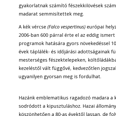
gyakorlatnak számító fészekkilövések számo
madarat semmisítettek meg.
A kék vércse
(Falco vespertinus)
európai
hely
2006-ban 600 párral érte el az eddig ismer
programok hatására gyors növekedéssel 1000
évek táplálék- és időjárási adottságainak 
mesterséges fészektelepeken, költőládákba
kezeléstől vált függővé, kedvezőtlen jogsz
ugyanilyen gyorsan meg is fordulhat.
Hazánk emblematikus ragadozó madara a 
sodródott a kipusztuláshoz. Hazai állomán
köszönhetően a 80-as évektől lassan, de fo