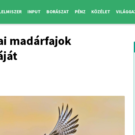
LELMISZER
INPUT
BORÁSZAT
PÉNZ
KÖZÉLET
VILÁGGA
ai madárfajok
áját