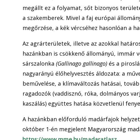
megállt ez a folyamat, sőt bizonyos terüle
a szakemberek. Mivel a faj európai állomán
megőrzése, a kék vércséhez hasonlóan a ha
Az agrárterületek, illetve az azokkal határ
hazánkban is csökkenő állományú, immár v
sárszalonka
(Gallinago gallinago)
és a piros
nagyarányú élőhelyvesztés áldozata: a műve
beművelése, a klímaváltozás hatásai, tová
ragadozók (vaddisznó, róka, dolmányos var
kaszálás) együttes hatása közvetlenül feny
A hazánkban előforduló madárfajok helyzeté
október 1-én megjelent Magyarország madá
https://www.mme.hu/madaratlasz