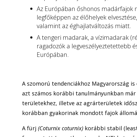
Az Európában őshonos madárfajok m
legfőképpen az élőhelyek elvesztése
valamint az éghajlatváltozás miatt.
A tengeri madarak, a vízimadarak (réc
ragadozók a legveszélyeztetettebb 
Európában.
A szomorú tendenciákhoz Magyarország is 
azt számos korábbi tanulmányunkban már
területekhez, illetve az agrárterületek idő
korábban gyakorinak mondott fajok állom
A fürj
(Coturnix coturnix)
korábbi stabil (leas