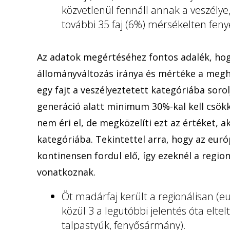
közvetlenül fennáll annak a veszélye
további 35 faj (6%) mérsékelten feny
Az adatok megértéséhez fontos adalék, hog
állományváltozás iránya és mértéke a megh
egy fajt a veszélyeztetett kategóriába sor
generáció alatt minimum 30%-kal kell csökk
nem éri el, de megközelíti ezt az értéket, a
kategóriába. Tekintettel arra, hogy az euró
kontinensen fordul elő, így ezeknél a regio
vonatkoznak.
Öt madárfaj került a regionálisan (eu
közül 3 a legutóbbi jelentés óta eltel
talpastyúk, fenyősármány).