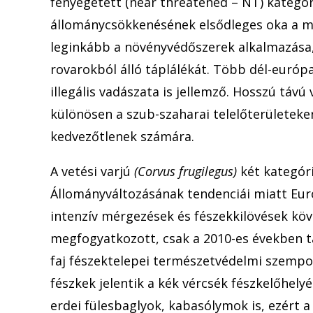
fenyegetett (near threatened – NT) kategór
állománycsökkenésének elsődleges oka a me
leginkább a növényvédőszerek alkalmazás
rovarokból álló táplálékát. Több dél-európ
illegális vadászata is jellemző. Hosszú távú
különösen a szub-szaharai telelőterületeke
kedvezőtlenek számára.
A vetési varjú
(Corvus frugilegus)
két kategóri
Állományváltozásának tendenciái miatt Eur
intenzív mérgezések és fészekkilövések köv
megfogyatkozott, csak a 2010-es években ta
faj fészektelepei természetvédelmi szempo
fészkek jelentik a kék vércsék fészkelőhelyé
erdei fülesbaglyok, kabasólymok is, ezért 