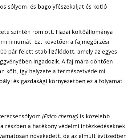
s sólyom- és bagolyfészekaljat és kotló
zete szintén romlott. Hazai költőállománya
t minimumát. Ezt követően a fajmegőrzési
 pár felett stabilizálódott, amely az egyes
függvényében ingadozik. A faj mára döntően
n költ, így helyzete a természetvédelmi
abályi és gazdasági környezetben ez a folyamat
kerecsensólyom
(Falco cherrug)
is közelebb
ya részben a hatékony védelmi intézkedéseknek
lyamatosan növekedett, de az elmúlt évtizedben