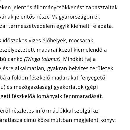
teken jelentős állománycsökkenést tapasztaltak
yának jelentős része Magyarországon él,
zai természetvédelem egyik kiemelt feladata.
os időszakos vizes élőhelyek, mocsarak
eszélyeztetett madarai közül kiemelendő a
lábú cankó
(Tringa totanus)
. Mindkét faj a
lésre alkalmatlan, gyakran belvizes területek
bbá a földön fészkelő madarakat fenyegető
jú) és mezőgazdasági gyakorlatok (gépi
egeti fészkelőállományaik fennmaradását.
ről részletes információkkal szolgál az
ratlasza című közelmúltban megjelent könyv: