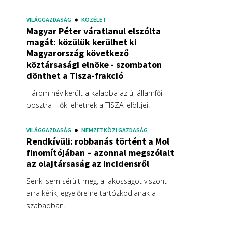
VILÁGGAZDASÁG
KÖZÉLET
Magyar Péter váratlanul elszólta
magát: közülük kerülhet ki
Magyarország következő
köztársasági elnöke - szombaton
dönthet a Tisza-frakció
Három név került a kalapba az új államfői
posztra – ők lehetnek a TISZA jelöltjei.
VILÁGGAZDASÁG
NEMZETKÖZI GAZDASÁG
Rendkívüli: robbanás történt a Mol
finomítójában – azonnal megszólalt
az olajtársaság az incidensről
Senki sem sérült meg, a lakosságot viszont
arra kérik, egyelőre ne tartózkodjanak a
szabadban.