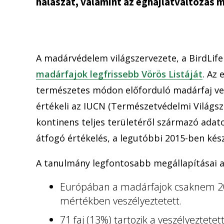
halászat, valamint az éghajlatváltozás m
A madárvédelem világszervezete, a BirdLife
madárfajok legfrissebb Vörös Listáját
. Az
természetes módon előforduló madárfaj vesz
értékeli az IUCN (Természetvédelmi Világsz
kontinens teljes területéről származó adato
átfogó értékelés, a legutóbbi 2015-ben kész
A tanulmány legfontosabb megállapításai a
Európában a madárfajok csaknem 20
mértékben veszélyeztetett.
71 faj (13%) tartozik a veszélyeztete