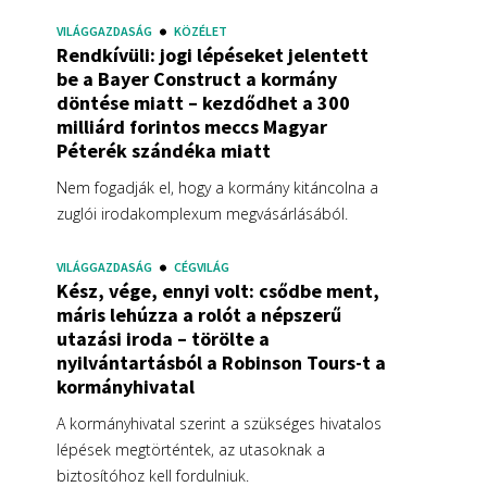
VILÁGGAZDASÁG
KÖZÉLET
Rendkívüli: jogi lépéseket jelentett
be a Bayer Construct a kormány
döntése miatt – kezdődhet a 300
milliárd forintos meccs Magyar
Péterék szándéka miatt
Nem fogadják el, hogy a kormány kitáncolna a
zuglói irodakomplexum megvásárlásából.
VILÁGGAZDASÁG
CÉGVILÁG
Kész, vége, ennyi volt: csődbe ment,
máris lehúzza a rolót a népszerű
utazási iroda – törölte a
nyilvántartásból a Robinson Tours-t a
kormányhivatal
A kormányhivatal szerint a szükséges hivatalos
lépések megtörténtek, az utasoknak a
biztosítóhoz kell fordulniuk.