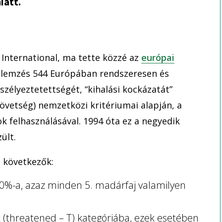
iatt.
 International, ma tette közzé az
európai
 elemzés 544 Európában rendszeresen és
élyeztetettségét, “kihalási kockázatát”
övetség) nemzetközi kritériumai alapján, a
k felhasználásával. 1994 óta ez a negyedik
ült.
 következők:
%-a, azaz minden 5. madárfaj valamilyen
tt (threatened – T) kategóriába, ezek esetében