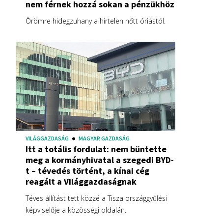
nem férnek hozzá sokan a pénzükhöz
Örömre hidegzuhany a hirtelen nőtt óriástól.
VILÁGGAZDASÁG
MAGYAR GAZDASÁG
Itt a totális fordulat: nem büntette
meg a kormányhivatal a szegedi BYD-
t – tévedés történt, a kínai cég
reagált a Világgazdaságnak
Téves állítást tett közzé a Tisza országgyűlési
képviselője a közösségi oldalán.