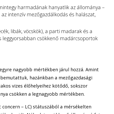
integy harmadának hanyatlik az állománya –
, az intenzív mezőgazdálkodás és halászat,
ék, libák, vöcskök), a parti madarak és a
és leggyorsabban csökkenő madárcsoportok
egyre nagyobb mértékben járul hozzá. Amint
 bemutattuk, hazánkban a mezőgazdasági
szakos vizes élőhelyeihez kötődő, sokszor
ánya csökken a legnagyobb mértékben.
t concern – LC) státuszából a mérsékelten