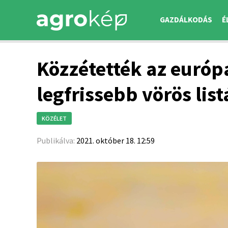
GAZDÁLKODÁS
É
Közzétették az európ
legfrissebb vörös list
KÖZÉLET
Publikálva:
2021. október 18. 12:59