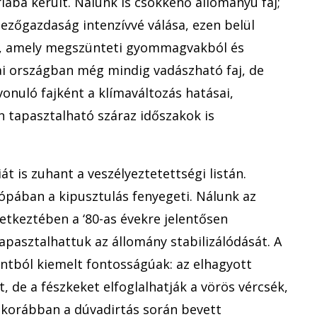
iába került. Nálunk is csökkenő állományú faj;
zőgazdaság intenzívvé válása, ezen belül
a, amely megszünteti gyommagvakból és
ai országban még mindig vadászható faj, de
 vonuló fajként a klímaváltozás hatásai,
n tapasztalható száraz időszakok is
át is zuhant a veszélyeztetettségi listán.
ópában a kipusztulás fenyegeti. Nálunk az
etkeztében a ‘80-as évekre jelentősen
pasztalhattuk az állomány stabilizálódását. A
ntból kiemelt fontosságúak: az elhagyott
t, de a fészkeket elfoglalhatják a vörös vércsék,
a korábban a dúvadirtás során bevett