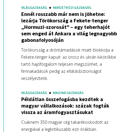
VILÁGGAZDASÁG
NEMZETKÖZI GAZDASÁG
Ennél rosszabb már nem is jöhetne:
lezárja Törökország a Fekete-tenger
„Hormuzi-szorosát" – egy teherhajót
sem enged át Ankara a világ legnagyobb
gabonafolyosóján
Törökország a dróntámadások miatt blokkolja a
Fekete-tenger kapuit: az orosz és ukrán kikötőkbe
tartó hajóforgalom teljesen megszűnhet, a
fennakadások pedig az ellátásbiztonságot
veszélyeztetik.
VILÁGGAZDASÁG
MAGYAR GAZDASÁG
Példátlan összefogásba kezdtek a
magyar vállalkozások: százak fogták
vissza az áramfogyasztásukat
Csaknem 350 magyar cég takarékoskodott az
energiával a legkritikusabb esti órákban.