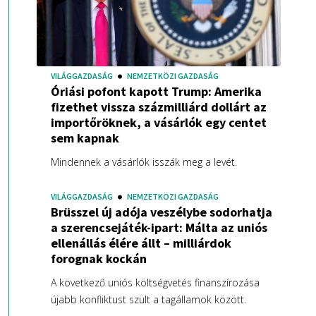
VILÁGGAZDASÁG
NEMZETKÖZI GAZDASÁG
Óriási pofont kapott Trump: Amerika
fizethet vissza százmilliárd dollárt az
importőröknek, a vásárlók egy centet
sem kapnak
Mindennek a vásárlók isszák meg a levét.
VILÁGGAZDASÁG
NEMZETKÖZI GAZDASÁG
Brüsszel új adója veszélybe sodorhatja
a szerencsejáték-ipart: Málta az uniós
ellenállás élére állt – milliárdok
forognak kockán
A következő uniós költségvetés finanszírozása
újabb konfliktust szült a tagállamok között.