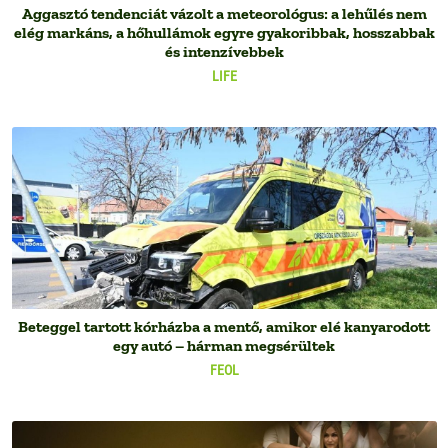
Aggasztó tendenciát vázolt a meteorológus: a lehűlés nem
elég markáns, a hőhullámok egyre gyakoribbak, hosszabbak
és intenzívebbek
LIFE
Beteggel tartott kórházba a mentő, amikor elé kanyarodott
egy autó – hárman megsérültek
FEOL