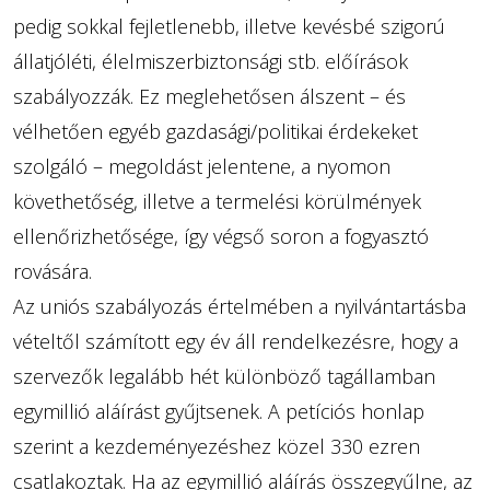
pedig sokkal fejletlenebb, illetve kevésbé szigorú
állatjóléti, élelmiszerbiztonsági stb. előírások
szabályozzák. Ez meglehetősen álszent – és
vélhetően egyéb gazdasági/politikai érdekeket
szolgáló – megoldást jelentene, a nyomon
követhetőség, illetve a termelési körülmények
ellenőrizhetősége, így végső soron a fogyasztó
rovására.
Az uniós szabályozás értelmében a nyilvántartásba
vételtől számított egy év áll rendelkezésre, hogy a
szervezők legalább hét különböző tagállamban
egymillió aláírást gyűjtsenek. A petíciós honlap
szerint a kezdeményezéshez közel 330 ezren
csatlakoztak. Ha az egymillió aláírás összegyűlne, az