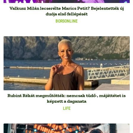
Valkusz Milán lecserélte Marics Petit? Bejelentették új
duója első fellépését
BORSONLINE
Rubint Rékát megműtötték: nemcsak tüdő-, májáttétet is
képzett a daganata
LIFE