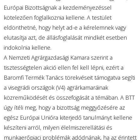
Európai Bizottságnak a kezdeményezéssel
kötelezően foglalkoznia kellene. A testület
eldönthetné, hogy helyt ad-e a kérelemnek vagy
elutasítja azt, de állásfoglalását mindkét esetben
indokolnia kellene.
A Nemzeti Agrárgazdasági Kamara szerint a
tisztességtelen akció ellen fel kell lépni, ezért a
Baromfi Termék Tanács törekvéseit támogatva segíti
a visegrádi országok (V4) agrárkamaráinak
közreműködését és összefogását a témában. A BTT
úgy ítéli meg, hogy a bizottság meggyőzésére az
egész Európai Unióra kiterjedő tanulmányt kellene
készíteni arról, milyen élelmiszerellátási és
munkaerőpiaci problémák adódnának, ha az érintett