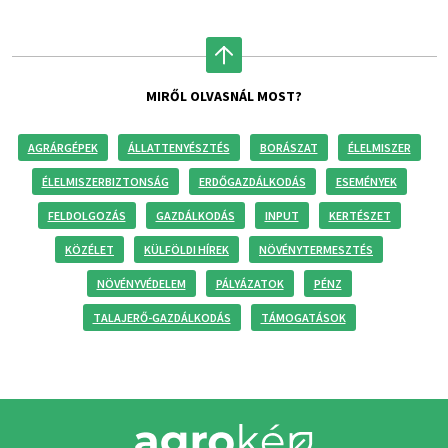
MIRŐL OLVASNÁL MOST?
AGRÁRGÉPEK
ÁLLATTENYÉSZTÉS
BORÁSZAT
ÉLELMISZER
ÉLELMISZERBIZTONSÁG
ERDŐGAZDÁLKODÁS
ESEMÉNYEK
FELDOLGOZÁS
GAZDÁLKODÁS
INPUT
KERTÉSZET
KÖZÉLET
KÜLFÖLDI HÍREK
NÖVÉNYTERMESZTÉS
NÖVÉNYVÉDELEM
PÁLYÁZATOK
PÉNZ
TALAJERŐ-GAZDÁLKODÁS
TÁMOGATÁSOK