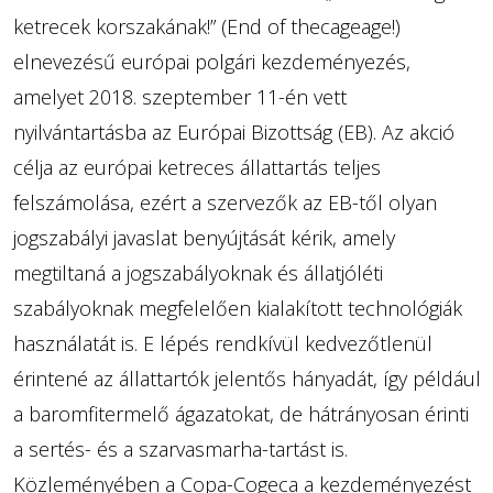
ketrecek korszakának!” (End of thecageage!)
elnevezésű európai polgári kezdeményezés,
amelyet 2018. szeptember 11-én vett
nyilvántartásba az Európai Bizottság (EB). Az akció
célja az európai ketreces állattartás teljes
felszámolása, ezért a szervezők az EB-től olyan
jogszabályi javaslat benyújtását kérik, amely
megtiltaná a jogszabályoknak és állatjóléti
szabályoknak megfelelően kialakított technológiák
használatát is. E lépés rendkívül kedvezőtlenül
érintené az állattartók jelentős hányadát, így például
a baromfitermelő ágazatokat, de hátrányosan érinti
a sertés- és a szarvasmarha-tartást is.
Közleményében a Copa-Cogeca a kezdeményezést