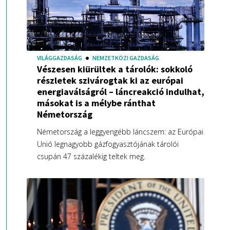
VILÁGGAZDASÁG
NEMZETKÖZI GAZDASÁG
Vészesen kiürültek a tárolók: sokkoló
részletek szivárogtak ki az európai
energiaválságról – láncreakció indulhat,
másokat is a mélybe ránthat
Németország
Németország a leggyengébb láncszem: az Európai
Unió legnagyobb gázfogyasztójának tárolói
csupán 47 százalékig teltek meg.