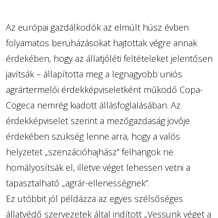
Az európai gazdálkodók az elmúlt húsz évben
folyamatos beruházásokat hajtottak végre annak
érdekében, hogy az állatjóléti feltételeket jelentősen
javítsák – állapította meg a legnagyobb uniós
agrártermelői érdekképviseletként működő Copa-
Cogeca nemrég kiadott állásfoglalásában. Az
érdekképviselet szerint a mezőgazdaság jövője
érdekében szükség lenne arra, hogy a valós
helyzetet „szenzációhajhász” felhangok ne
homályosítsák el, illetve véget lehessen vetni a
tapasztalható „agrár-ellenességnek”.
Ez utóbbit jól példázza az egyes szélsőséges
állatvédő szervezetek által indított „Vessünk véget a