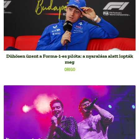
Dühösen üzent a Forma-1-es pilóta: a nyaralása alatt lopták
meg
ORIGO