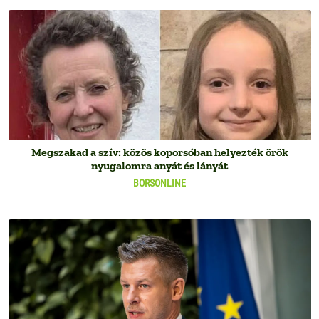
Megszakad a szív: közös koporsóban helyezték örök
nyugalomra anyát és lányát
BORSONLINE