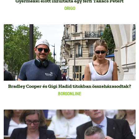
Gyermekei előtt inzultálta egy férfi Takács Pétert
ORIGO
Bradley Cooper és Gigi Hadid titokban összeházasodtak?
BORSONLINE