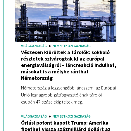
VILÁGGAZDASÁG
NEMZETKÖZI GAZDASÁG
Vészesen kiürültek a tárolók: sokkoló
részletek szivárogtak ki az európai
energiaválságról – láncreakció indulhat,
másokat is a mélybe ránthat
Németország
Németország a leggyengébb láncszem: az Európai
Unió legnagyobb gázfogyasztójának tárolói
csupán 47 százalékig teltek meg.
VILÁGGAZDASÁG
NEMZETKÖZI GAZDASÁG
Óriási pofont kapott Trump: Amerika
fizethet vissza százmilliárd dollárt az