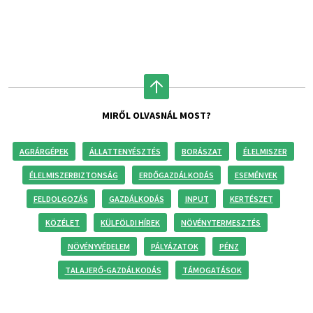
MIRŐL OLVASNÁL MOST?
AGRÁRGÉPEK
ÁLLATTENYÉSZTÉS
BORÁSZAT
ÉLELMISZER
ÉLELMISZERBIZTONSÁG
ERDŐGAZDÁLKODÁS
ESEMÉNYEK
FELDOLGOZÁS
GAZDÁLKODÁS
INPUT
KERTÉSZET
KÖZÉLET
KÜLFÖLDI HÍREK
NÖVÉNYTERMESZTÉS
NÖVÉNYVÉDELEM
PÁLYÁZATOK
PÉNZ
TALAJERŐ-GAZDÁLKODÁS
TÁMOGATÁSOK