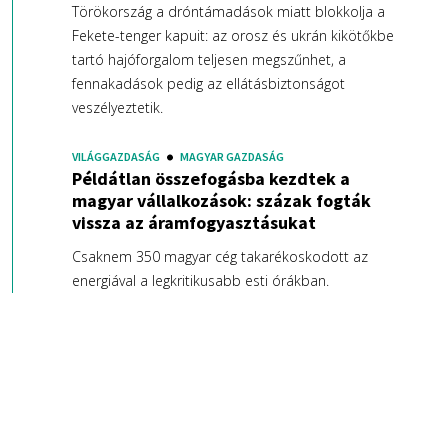
Törökország a dróntámadások miatt blokkolja a
Fekete-tenger kapuit: az orosz és ukrán kikötőkbe
tartó hajóforgalom teljesen megszűnhet, a
fennakadások pedig az ellátásbiztonságot
veszélyeztetik.
VILÁGGAZDASÁG
MAGYAR GAZDASÁG
Példátlan összefogásba kezdtek a
magyar vállalkozások: százak fogták
vissza az áramfogyasztásukat
Csaknem 350 magyar cég takarékoskodott az
energiával a legkritikusabb esti órákban.