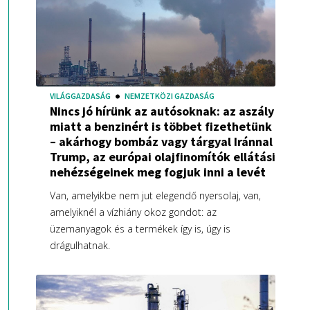
VILÁGGAZDASÁG
NEMZETKÖZI GAZDASÁG
Nincs jó hírünk az autósoknak: az aszály
miatt a benzinért is többet fizethetünk
– akárhogy bombáz vagy tárgyal Iránnal
Trump, az európai olajfinomítók ellátási
nehézségeinek meg fogjuk inni a levét
Van, amelyikbe nem jut elegendő nyersolaj, van,
amelyiknél a vízhiány okoz gondot: az
üzemanyagok és a termékek így is, úgy is
drágulhatnak.