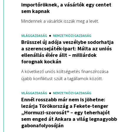
importőröknek, a vásárlók egy centet
sem kapnak
Mindennek a vásárlók isszák meg a levét.
VILÁGGAZDASÁG
NEMZETKÖZI GAZDASÁG
Brüsszel új adója veszélybe sodorhatja
a szerencsejáték-ipart: Málta az uniós
ellenállás élére állt – milliárdok
forognak kockán
A következő uniós költségvetés finanszírozása
újabb konfliktust szült a tagállamok között.
VILÁGGAZDASÁG
NEMZETKÖZI GAZDASÁG
Ennél rosszabb már nem is jöhetne:
lezárja Törökország a Fekete-tenger
„Hormuzi-szorosát" – egy teherhajót
sem enged át Ankara a világ legnagyobb
gabonafolyosóján