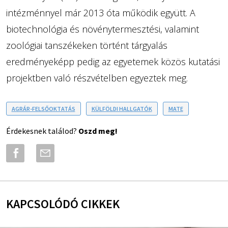
intézménnyel már 2013 óta működik együtt. A
biotechnológia és növénytermesztési, valamint
zoológiai tanszékeken történt tárgyalás
eredményeképp pedig az egyetemek közös kutatási
projektben való részvételben egyeztek meg.
AGRÁR-FELSŐOKTATÁS
KÜLFÖLDI HALLGATÓK
MATE
Érdekesnek találod?
Oszd meg!
KAPCSOLÓDÓ CIKKEK