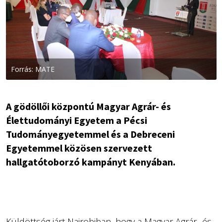
Forrás: MATE
A gödöllői központú Magyar Agrár- és
Élettudományi Egyetem a Pécsi
Tudományegyetemmel és a Debreceni
Egyetemmel közösen szervezett
hallgatótoborzó kampányt Kenyában.
Küldöttség járt Nairobiban, hogy a Magyar Agrár- és