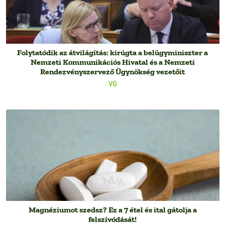
Folytatódik az átvilágítás: kirúgta a belügyminiszter a
Nemzeti Kommunikációs Hivatal és a Nemzeti
Rendezvényszervező Ügynökség vezetőit
VG
Magnéziumot szedsz? Ez a 7 étel és ital gátolja a
felszívódását!