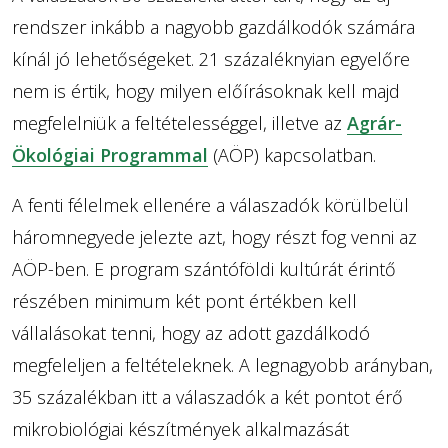
rendszer inkább a nagyobb gazdálkodók számára
kínál jó lehetőségeket. 21 százaléknyian egyelőre
nem is értik, hogy milyen előírásoknak kell majd
megfelelniük a feltételességgel, illetve az
Agrár-
Ökológiai Programmal
(AÖP) kapcsolatban.
A fenti félelmek ellenére a válaszadók körülbelül
háromnegyede jelezte azt, hogy részt fog venni az
AÖP-ben. E program szántóföldi kultúrát érintő
részében minimum két pont értékben kell
vállalásokat tenni, hogy az adott gazdálkodó
megfeleljen a feltételeknek. A legnagyobb arányban,
35 százalékban itt a válaszadók a két pontot érő
mikrobiológiai készítmények alkalmazását