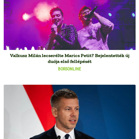
Valkusz Milán lecserélte Marics Petit? Bejelentették új
duója első fellépését
BORSONLINE