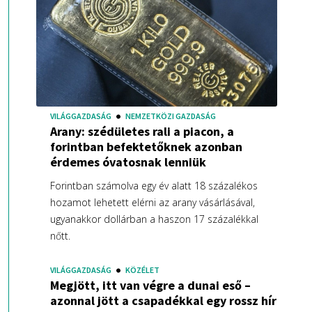
VILÁGGAZDASÁG
NEMZETKÖZI GAZDASÁG
Arany: szédületes rali a piacon, a
forintban befektetőknek azonban
érdemes óvatosnak lenniük
Forintban számolva egy év alatt 18 százalékos
hozamot lehetett elérni az arany vásárlásával,
ugyanakkor dollárban a haszon 17 százalékkal
nőtt.
VILÁGGAZDASÁG
KÖZÉLET
Megjött, itt van végre a dunai eső –
azonnal jött a csapadékkal egy rossz hír