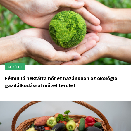
KÖZÉLET
Félmillió hektárra nőhet hazánkban az ökológiai
gazdálkodással művel terület