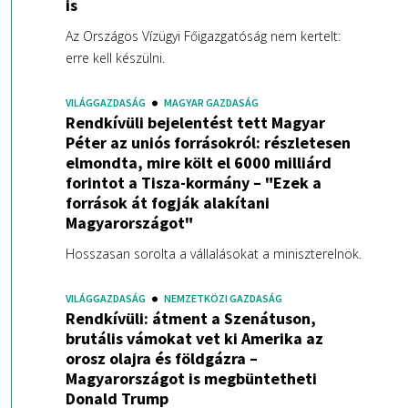
is
Az Országos Vízügyi Főigazgatóság nem kertelt:
erre kell készülni.
VILÁGGAZDASÁG
MAGYAR GAZDASÁG
Rendkívüli bejelentést tett Magyar
Péter az uniós forrásokról: részletesen
elmondta, mire költ el 6000 milliárd
forintot a Tisza-kormány – "Ezek a
források át fogják alakítani
Magyarországot"
Hosszasan sorolta a vállalásokat a miniszterelnök.
VILÁGGAZDASÁG
NEMZETKÖZI GAZDASÁG
Rendkívüli: átment a Szenátuson,
brutális vámokat vet ki Amerika az
orosz olajra és földgázra –
Magyarországot is megbüntetheti
Donald Trump