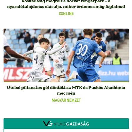
Roskadásig megtelt a horvát tengerpart – a
nyaralótulajdonos elárulja, mikor érdemes még foglalnod
SONLINE
Utolsó pillanatos gól döntött az MTK és Puskás Akadémia
meccsén
MAGYAR NEMZET