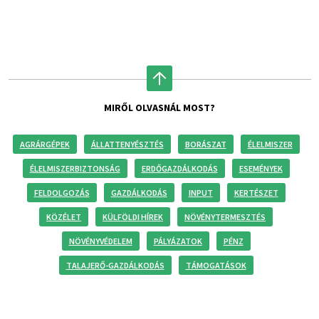
MIRŐL OLVASNÁL MOST?
AGRÁRGÉPEK
ÁLLATTENYÉSZTÉS
BORÁSZAT
ÉLELMISZER
ÉLELMISZERBIZTONSÁG
ERDŐGAZDÁLKODÁS
ESEMÉNYEK
FELDOLGOZÁS
GAZDÁLKODÁS
INPUT
KERTÉSZET
KÖZÉLET
KÜLFÖLDI HÍREK
NÖVÉNYTERMESZTÉS
NÖVÉNYVÉDELEM
PÁLYÁZATOK
PÉNZ
TALAJERŐ-GAZDÁLKODÁS
TÁMOGATÁSOK