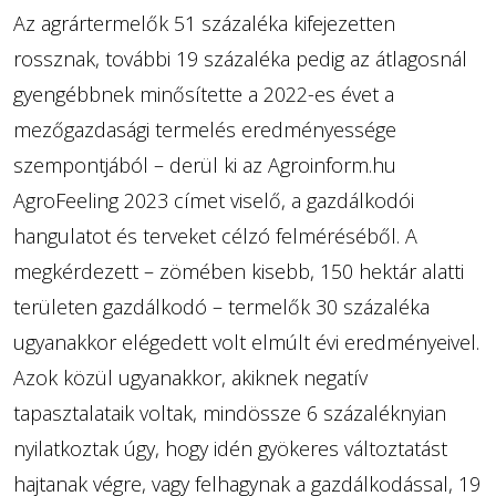
Az agrártermelők 51 százaléka kifejezetten
rossznak, további 19 százaléka pedig az átlagosnál
gyengébbnek minősítette a 2022-es évet a
mezőgazdasági termelés eredményessége
szempontjából – derül ki az Agroinform.hu
AgroFeeling 2023 címet viselő, a gazdálkodói
hangulatot és terveket célzó felméréséből. A
megkérdezett – zömében kisebb, 150 hektár alatti
területen gazdálkodó – termelők 30 százaléka
ugyanakkor elégedett volt elmúlt évi eredményeivel.
Azok közül ugyanakkor, akiknek negatív
tapasztalataik voltak, mindössze 6 százaléknyian
nyilatkoztak úgy, hogy idén gyökeres változtatást
hajtanak végre, vagy felhagynak a gazdálkodással, 19