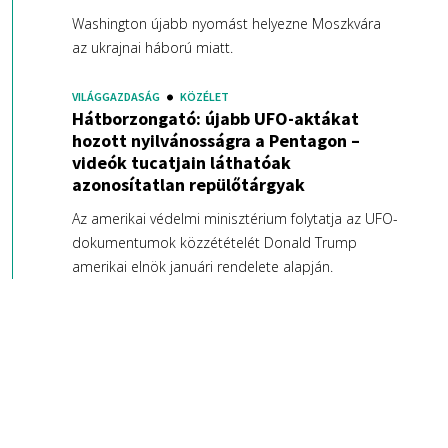
Washington újabb nyomást helyezne Moszkvára
az ukrajnai háború miatt.
VILÁGGAZDASÁG
KÖZÉLET
Hátborzongató: újabb UFO-aktákat
hozott nyilvánosságra a Pentagon –
videók tucatjain láthatóak
azonosítatlan repülőtárgyak
Az amerikai védelmi minisztérium folytatja az UFO-
dokumentumok közzétételét Donald Trump
amerikai elnök januári rendelete alapján.