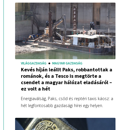
VILÁGGAZDASÁG
MAGYAR GAZDASÁG
Kevés híján leállt Paks, robbantottak a
románok, és a Tesco is megtörte a
csendet a magyar hálózat eladásáról –
ez volt a hét
Energiaválság, Paks, csőd és reptéri taxis káosz: a
hét legfontosabb gazdasági hírei egy helyen.