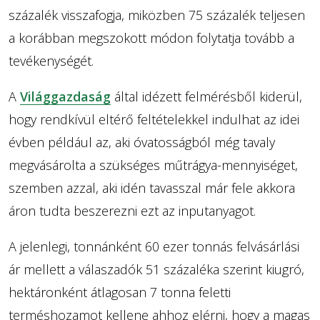
százalék visszafogja, miközben 75 százalék teljesen
a korábban megszokott módon folytatja tovább a
tevékenységét.
A
Világgazdaság
által idézett felmérésből kiderül,
hogy rendkívül eltérő feltételekkel indulhat az idei
évben például az, aki óvatosságból még tavaly
megvásárolta a szükséges műtrágya-mennyiséget,
szemben azzal, aki idén tavasszal már fele akkora
áron tudta beszerezni ezt az inputanyagot.
A jelenlegi, tonnánként 60 ezer tonnás felvásárlási
ár mellett a válaszadók 51 százaléka szerint kiugró,
hektáronként átlagosan 7 tonna feletti
terméshozamot kellene ahhoz elérni, hogy a magas