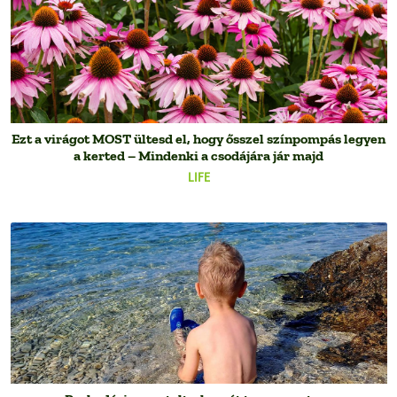
Ezt a virágot MOST ültesd el, hogy ősszel színpompás legyen
a kerted – Mindenki a csodájára jár majd
LIFE