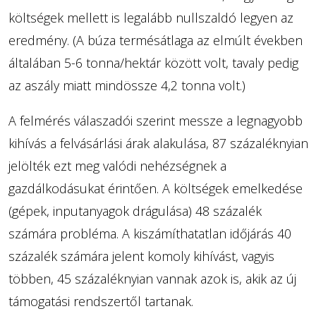
költségek mellett is legalább nullszaldó legyen az
eredmény. (A búza termésátlaga az elmúlt években
általában 5-6 tonna/hektár között volt, tavaly pedig
az aszály miatt mindössze 4,2 tonna volt.)
A felmérés válaszadói szerint messze a legnagyobb
kihívás a felvásárlási árak alakulása, 87 százaléknyian
jelölték ezt meg valódi nehézségnek a
gazdálkodásukat érintően. A költségek emelkedése
(gépek, inputanyagok drágulása) 48 százalék
számára probléma. A kiszámíthatatlan időjárás 40
százalék számára jelent komoly kihívást, vagyis
többen, 45 százaléknyian vannak azok is, akik az új
támogatási rendszertől tartanak.