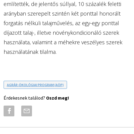
említették, de jelentős súllyal, 10 százalék feletti
arányban szerepelt szintén két ponttal honorált
forgatás nélküli talajművelés, az egy-egy ponttal
díjazott talaj-, illetve növénykondicionáló szerek
használata, valamint a méhekre veszélyes szerek
használatának tilalma.
AGRÁR-ÖKOLÓGIAI PROGRAM (AÖP)
Érdekesnek találod?
Oszd meg!