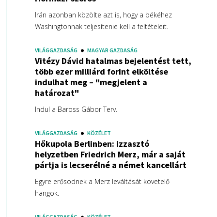
Irán azonban közölte azt is, hogy a békéhez
Washingtonnak teljesítenie kell a feltételeit.
VILÁGGAZDASÁG
MAGYAR GAZDASÁG
Vitézy Dávid hatalmas bejelentést tett,
több ezer milliárd forint elköltése
indulhat meg – "megjelent a
határozat"
Indul a Baross Gábor Terv.
VILÁGGAZDASÁG
KÖZÉLET
Hőkupola Berlinben: izzasztó
helyzetben Friedrich Merz, már a saját
pártja is lecserélné a német kancellárt
Egyre erősödnek a Merz leváltását követelő
hangok.
VILÁGGAZDASÁG
KÖZÉLET