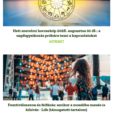
Heti szerelmi horoszkóp 2026. augusztus 10-16.: a
napfogyatkozás próbára teszi a kapcsolatokat
ASTRONET
Fesztiválszezon és felfázás: amikor a mosdóba menés is
kihívás - Life (támogatott tartalom)