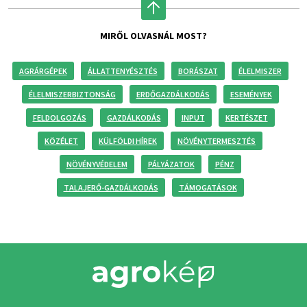
MIRŐL OLVASNÁL MOST?
AGRÁRGÉPEK
ÁLLATTENYÉSZTÉS
BORÁSZAT
ÉLELMISZER
ÉLELMISZERBIZTONSÁG
ERDŐGAZDÁLKODÁS
ESEMÉNYEK
FELDOLGOZÁS
GAZDÁLKODÁS
INPUT
KERTÉSZET
KÖZÉLET
KÜLFÖLDI HÍREK
NÖVÉNYTERMESZTÉS
NÖVÉNYVÉDELEM
PÁLYÁZATOK
PÉNZ
TALAJERŐ-GAZDÁLKODÁS
TÁMOGATÁSOK