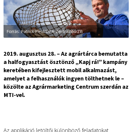
Forrás: Patrick Pleul/DPA-Zentralbild/ZB
2019. augusztus 28. – Az agrártárca bemutatta
a halfogyasztást ösztönző „Kapj rá!” kampány
keretében kifejlesztett mobil alkalmazást,
amelyet a felhasználók ingyen tölthetnek le –
közölte az Agrármarketing Centrum szerdán az
MTI-vel.
Az applikáció letöltői különböző feladatokat