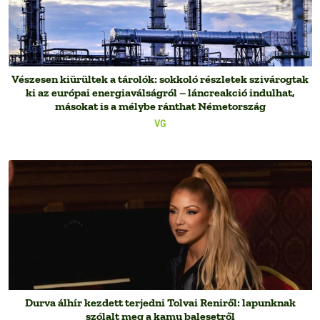
Vészesen kiürültek a tárolók: sokkoló részletek szivárogtak
ki az európai energiaválságról – láncreakció indulhat,
másokat is a mélybe ránthat Németország
VG
Durva álhír kezdett terjedni Tolvai Reniről: lapunknak
szólalt meg a kamu balesetről