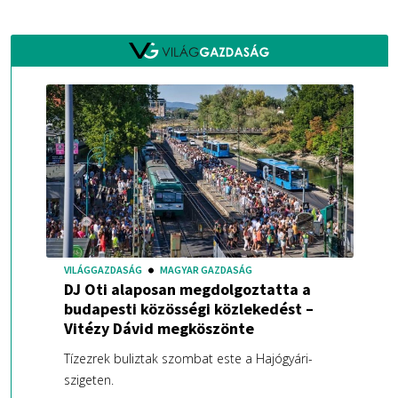
VILÁGGAZDASÁG
MAGYAR GAZDASÁG
DJ Oti alaposan megdolgoztatta a
budapesti közösségi közlekedést –
Vitézy Dávid megköszönte
Tízezrek buliztak szombat este a Hajógyári-
szigeten.