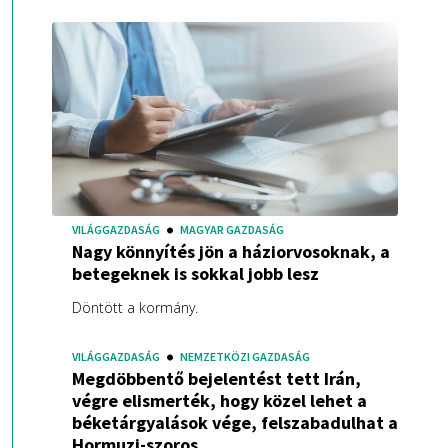
VILÁGGAZDASÁG
MAGYAR GAZDASÁG
Nagy könnyítés jön a háziorvosoknak, a
betegeknek is sokkal jobb lesz
Döntött a kormány.
VILÁGGAZDASÁG
NEMZETKÖZI GAZDASÁG
Megdöbbentő bejelentést tett Irán,
végre elismerték, hogy közel lehet a
béketárgyalások vége, felszabadulhat a
Hormuzi-szoros