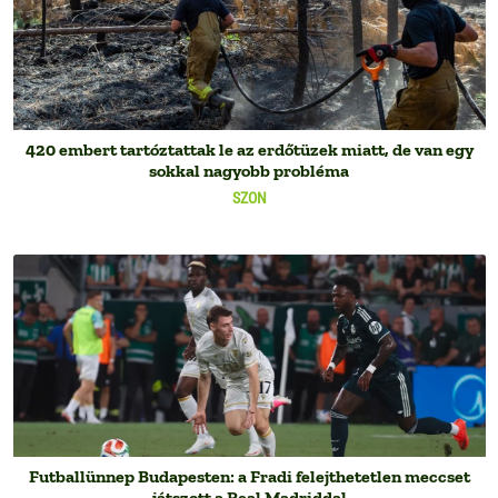
420 embert tartóztattak le az erdőtüzek miatt, de van egy
sokkal nagyobb probléma
SZON
Futballünnep Budapesten: a Fradi felejthetetlen meccset
játszott a Real Madriddal