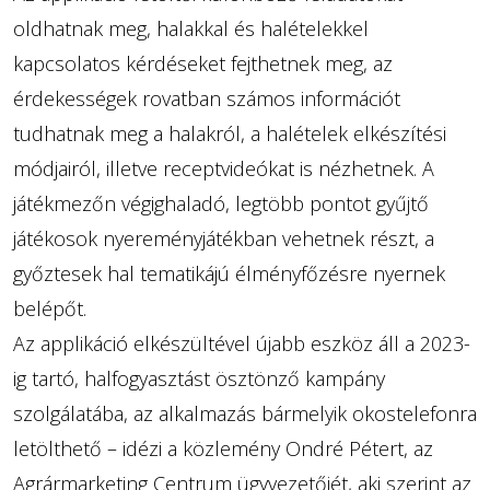
oldhatnak meg, halakkal és halételekkel
kapcsolatos kérdéseket fejthetnek meg, az
érdekességek rovatban számos információt
tudhatnak meg a halakról, a halételek elkészítési
módjairól, illetve receptvideókat is nézhetnek. A
játékmezőn végighaladó, legtöbb pontot gyűjtő
játékosok nyereményjátékban vehetnek részt, a
győztesek hal tematikájú élményfőzésre nyernek
belépőt.
Az applikáció elkészültével újabb eszköz áll a 2023-
ig tartó, halfogyasztást ösztönző kampány
szolgálatába, az alkalmazás bármelyik okostelefonra
letölthető – idézi a közlemény Ondré Pétert, az
Agrármarketing Centrum ügyvezetőjét, aki szerint az