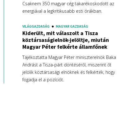
Csaknem 350 magyar cég takarékoskodott az
energiával a legkritikusabb esti órákban.
VILÁGGAZDASÁG
MAGYAR GAZDASÁG
Kiderült, mit válaszolt a Tisza
köztársaságielnök-jelöltje, miután
Magyar Péter felkérte államfőnek
Tájékoztatta Magyar Péter miniszterelnök Baka
Andrást a Tisza-párt döntéséről, miszerint őt
jelölik köztársasági elnöknek és felkérték, hogy
fogadja el a pozíciót.