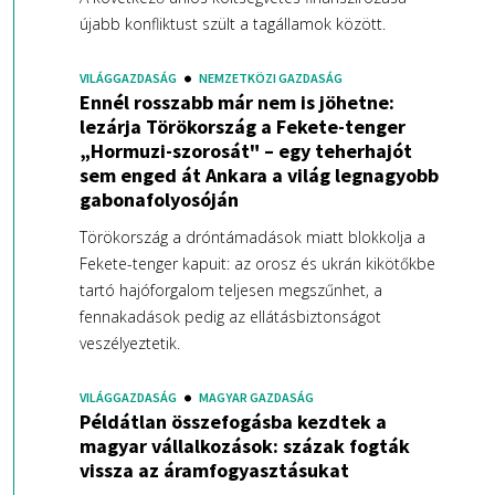
újabb konfliktust szült a tagállamok között.
VILÁGGAZDASÁG
NEMZETKÖZI GAZDASÁG
Ennél rosszabb már nem is jöhetne:
lezárja Törökország a Fekete-tenger
„Hormuzi-szorosát" – egy teherhajót
sem enged át Ankara a világ legnagyobb
gabonafolyosóján
Törökország a dróntámadások miatt blokkolja a
Fekete-tenger kapuit: az orosz és ukrán kikötőkbe
tartó hajóforgalom teljesen megszűnhet, a
fennakadások pedig az ellátásbiztonságot
veszélyeztetik.
VILÁGGAZDASÁG
MAGYAR GAZDASÁG
Példátlan összefogásba kezdtek a
magyar vállalkozások: százak fogták
vissza az áramfogyasztásukat