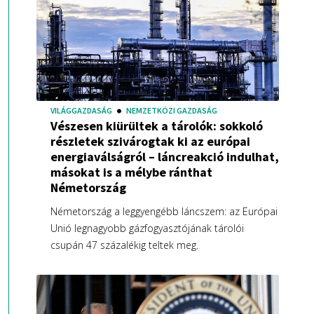
VILÁGGAZDASÁG
NEMZETKÖZI GAZDASÁG
Vészesen kiürültek a tárolók: sokkoló
részletek szivárogtak ki az európai
energiaválságról – láncreakció indulhat,
másokat is a mélybe ránthat
Németország
Németország a leggyengébb láncszem: az Európai
Unió legnagyobb gázfogyasztójának tárolói
csupán 47 százalékig teltek meg.