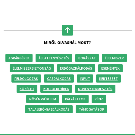
MIRŐL OLVASNÁL MOST?
AGRÁRGÉPEK
ÁLLATTENYÉSZTÉS
BORÁSZAT
ÉLELMISZER
ÉLELMISZERBIZTONSÁG
ERDŐGAZDÁLKODÁS
ESEMÉNYEK
FELDOLGOZÁS
GAZDÁLKODÁS
INPUT
KERTÉSZET
KÖZÉLET
KÜLFÖLDI HÍREK
NÖVÉNYTERMESZTÉS
NÖVÉNYVÉDELEM
PÁLYÁZATOK
PÉNZ
TALAJERŐ-GAZDÁLKODÁS
TÁMOGATÁSOK