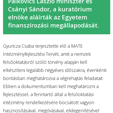
Palkovics László miniszter és
Csányi Sándor, a kuratórium
elnöke aláírták az Egyetem
finanszírozási megállapodását.
Gyuricza Csaba terjesztette elő a MATE
Intézményfejlesztési Tervét, amit a nemzeti
felsőoktatásról szóló törvény alapján kell
elkészíteni legalább négyéves időszakra, évenkénti
bontásban meghatározva a végrehajtás feladatait.
Ebben a dokumentumban kell meghatározni a
fejlesztéssel, a fenntartó által a felsőoktatási
intézmény rendelkezésére bocsátott vagyon
hasznosításával, megóvásával, elidegenítésével