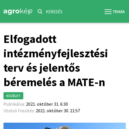
KERESÉS
Elfogadott
intézményfejlesztési
terv és jelentős
béremelés a MATE-n
KÖZÉLET
Publikálva:
2021. október 31. 6:30
Utolsó frissítés:
2021. október 30. 21:57