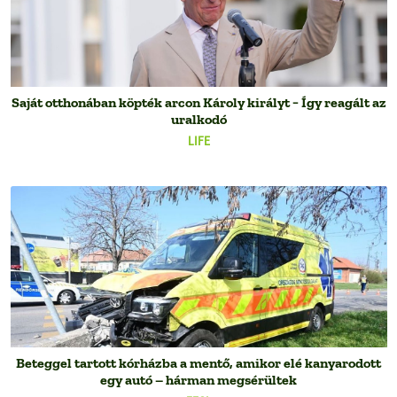
Saját otthonában köpték arcon Károly királyt − Így reagált az
uralkodó
LIFE
Beteggel tartott kórházba a mentő, amikor elé kanyarodott
egy autó – hárman megsérültek