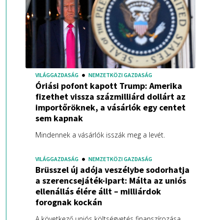
VILÁGGAZDASÁG
NEMZETKÖZI GAZDASÁG
Óriási pofont kapott Trump: Amerika
fizethet vissza százmilliárd dollárt az
importőröknek, a vásárlók egy centet
sem kapnak
Mindennek a vásárlók isszák meg a levét.
VILÁGGAZDASÁG
NEMZETKÖZI GAZDASÁG
Brüsszel új adója veszélybe sodorhatja
a szerencsejáték-ipart: Málta az uniós
ellenállás élére állt – milliárdok
forognak kockán
A következő uniós költségvetés finanszírozása