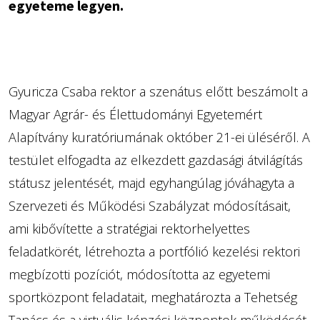
egyeteme legyen.
​​​​​​Gyuricza Csaba rektor a szenátus előtt beszámolt a
Magyar Agrár- és Élettudományi Egyetemért
Alapítvány kuratóriumának október 21-ei üléséről. A
testület elfogadta az elkezdett gazdasági átvilágítás
státusz jelentését, majd egyhangúlag jóváhagyta a
Szervezeti és Működési Szabályzat módosításait,
ami kibővítette a stratégiai rektorhelyettes
feladatkörét, létrehozta a portfólió kezelési rektori
megbízotti pozíciót, módosította az egyetemi
sportközpont feladatait, meghatározta a Tehetség
Tanács és a virtuális képzési központok működését.