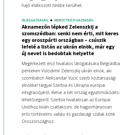
hajó elátkozott hírébe kerülhet.
VILÁGGAZDASÁG
NEMZETKÖZI GAZDASÁG
Aknamezőn lépked Zelenszkij a
szomszédban: senki nem érti, mit keres
egy oroszpárti országban – csúszik
lefelé a listán az ukrán elnök, már egy
új nevet is bedobtak helyette
Megérkezett első hivatalos látogatására Belgrádba
pénteken Volodimir Zelenszkij ukrán elnök, aki
szombaton Aleksandar Vucic szerb köztársasági
elnökkel tárgyal Szerbia és Ukrajna európai
integrációjáról, illetve a két ország együttműködési
lehetőségeiről. Szerbia hivatalosan az Európai
Unióhoz kíván csatlakozni, de hagyományosan
erős történelmi, vallási és gazdasági szálak kötik
Oroszországhoz.