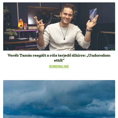
Veréb Tamás reagált a róla terjedő álhírre: „Undorodom
ettől”
BORSONLINE