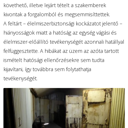
követhető, illetve lejárt tételt a szakemberek
kivontak a forgalomból és megsemmisíttettek.
A feltárt – élelmiszerbiztonsági kockázatot jelentő –
hiányosságok miatt a hatóság az egység vágási és
élelmiszer-előállító tevékenységét azonnali hatállyal
felfüggesztette. A hibákat az üzem az azóta tartott
ismételt hatósági ellenőrzésekre sem tudta
kijavítani, így továbbra sem folytathatja
tevékenységét.