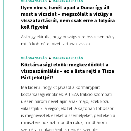
VILÁGGAZDASÁG
MAGYAR GAZDASÁG
Ilyen nincs, ismét apad a Duna: így áll
most a vízszint – megszólalt a vízügy a
visszatartásról, nem csak erre a folyóra
kell figyelni
A vízügy elárulta, hogy országszere összesen hány
millió köbméter vizet tartanak vissza.
VILÁGGAZDASÁG
MAGYAR GAZDASÁG
Köztársasági elnök: megkezdődött a
visszaszámlálás – ez a lista rejti a Tisza
Párt jelöltjét?
Ma kiderül, hogy kit javasol a kormánypárt
köztársasági elnöknek. A TISZA-frakció szombati
ülésén három nevet ajánlanak majd, ezek közül
választják ki a végső jelöltet. A sajtóban többször
is megnevezték ezeket a személyeket, pénteken a
miniszterelnök azt mondta róluk, mindhárom
személy munkásságát ismeri, és szerinte