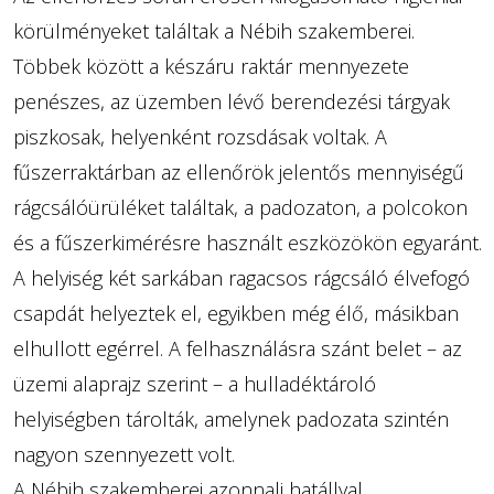
körülményeket találtak a Nébih szakemberei.
Többek között a készáru raktár mennyezete
penészes, az üzemben lévő berendezési tárgyak
piszkosak, helyenként rozsdásak voltak. A
fűszerraktárban az ellenőrök jelentős mennyiségű
rágcsálóürüléket találtak, a padozaton, a polcokon
és a fűszerkimérésre használt eszközökön egyaránt.
A helyiség két sarkában ragacsos rágcsáló élvefogó
csapdát helyeztek el, egyikben még élő, másikban
elhullott egérrel. A felhasználásra szánt belet – az
üzemi alaprajz szerint – a hulladéktároló
helyiségben tárolták, amelynek padozata szintén
nagyon szennyezett volt.
A Nébih szakemberei azonnali hatállyal