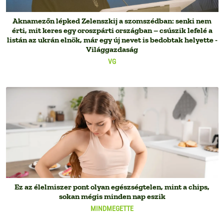
Aknamezőn lépked Zelenszkij a szomszédban: senki nem
érti, mit keres egy oroszpárti országban – csúszik lefelé a
listán az ukrán elnök, már egy új nevet is bedobtak helyette -
Világgazdaság
VG
Ez az élelmiszer pont olyan egészségtelen, mint a chips,
sokan mégis minden nap eszik
MINDMEGETTE