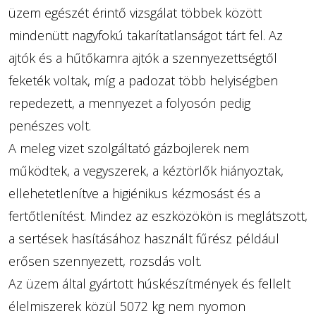
üzem egészét érintő vizsgálat többek között
mindenütt nagyfokú takarítatlanságot tárt fel. Az
ajtók és a hűtőkamra ajtók a szennyezettségtől
feketék voltak, míg a padozat több helyiségben
repedezett, a mennyezet a folyosón pedig
penészes volt.
A meleg vizet szolgáltató gázbojlerek nem
működtek, a vegyszerek, a kéztörlők hiányoztak,
ellehetetlenítve a higiénikus kézmosást és a
fertőtlenítést. Mindez az eszközökön is meglátszott,
a sertések hasításához használt fűrész például
erősen szennyezett, rozsdás volt.
Az üzem által gyártott húskészítmények és fellelt
élelmiszerek közül 5072 kg nem nyomon