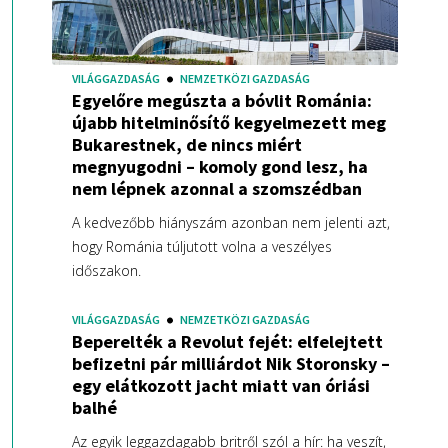
VILÁGGAZDASÁG
NEMZETKÖZI GAZDASÁG
Egyelőre megúszta a bóvlit Románia:
újabb hitelminősítő kegyelmezett meg
Bukarestnek, de nincs miért
megnyugodni – komoly gond lesz, ha
nem lépnek azonnal a szomszédban
A kedvezőbb hiányszám azonban nem jelenti azt,
hogy Románia túljutott volna a veszélyes
időszakon.
VILÁGGAZDASÁG
NEMZETKÖZI GAZDASÁG
Beperelték a Revolut fejét: elfelejtett
befizetni pár milliárdot Nik Storonsky –
egy elátkozott jacht miatt van óriási
balhé
Az egyik leggazdagabb britről szól a hír: ha veszít,