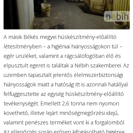
A másik Békés megyei húskészítmény-előállító
létesítményben – a higiéniai hiányosságokon túl –
egér ürüléket, valamint a rágcsálófogóban élő és
elpusztult egeret is találtak a Nébih szakemberei. Az
üzemben tapasztalt jelentős élelmiszerbiztonsági
hiányosságok miatt a hatóság itt is azonnali hatállyal
felfüggesztette az egység húskészítmény-előállító
tevékenységét. Emellett 2,6 tonna nem nyomon
követhető, illetve lejárt minőségmegőrzési idejű,
valamint penészes terméket vont ki a forgalomból.
Az ellenőrzés során erősen kifogásolható higiéniai