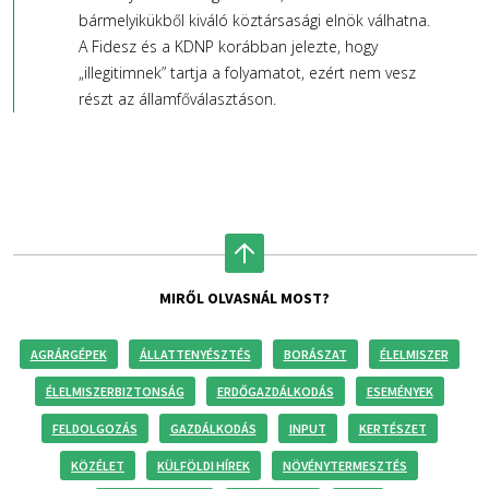
bármelyikükből kiváló köztársasági elnök válhatna.
A Fidesz és a KDNP korábban jelezte, hogy
„illegitimnek” tartja a folyamatot, ezért nem vesz
részt az államfőválasztáson.
MIRŐL OLVASNÁL MOST?
AGRÁRGÉPEK
ÁLLATTENYÉSZTÉS
BORÁSZAT
ÉLELMISZER
ÉLELMISZERBIZTONSÁG
ERDŐGAZDÁLKODÁS
ESEMÉNYEK
FELDOLGOZÁS
GAZDÁLKODÁS
INPUT
KERTÉSZET
KÖZÉLET
KÜLFÖLDI HÍREK
NÖVÉNYTERMESZTÉS