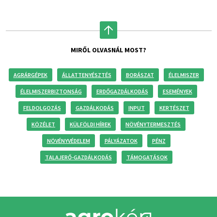
MIRŐL OLVASNÁL MOST?
AGRÁRGÉPEK
ÁLLATTENYÉSZTÉS
BORÁSZAT
ÉLELMISZER
ÉLELMISZERBIZTONSÁG
ERDŐGAZDÁLKODÁS
ESEMÉNYEK
FELDOLGOZÁS
GAZDÁLKODÁS
INPUT
KERTÉSZET
KÖZÉLET
KÜLFÖLDI HÍREK
NÖVÉNYTERMESZTÉS
NÖVÉNYVÉDELEM
PÁLYÁZATOK
PÉNZ
TALAJERŐ-GAZDÁLKODÁS
TÁMOGATÁSOK