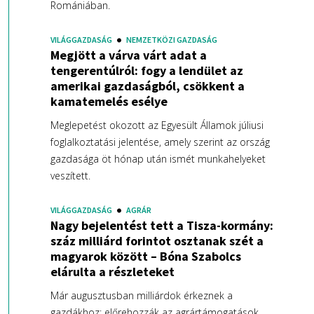
Romániában.
VILÁGGAZDASÁG
NEMZETKÖZI GAZDASÁG
Megjött a várva várt adat a
tengerentúlról: fogy a lendület az
amerikai gazdaságból, csökkent a
kamatemelés esélye
Meglepetést okozott az Egyesült Államok júliusi
foglalkoztatási jelentése, amely szerint az ország
gazdasága öt hónap után ismét munkahelyeket
veszített.
VILÁGGAZDASÁG
AGRÁR
Nagy bejelentést tett a Tisza-kormány:
száz milliárd forintot osztanak szét a
magyarok között – Bóna Szabolcs
elárulta a részleteket
Már augusztusban milliárdok érkeznek a
gazdákhoz: előrehozzák az agrártámogatások