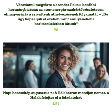
Váratlanul megtörte a csendet Paks 2 korábbi
kormánybiztosa: az atomenergia-szakértő részletesen
elmagyarázta a szivattyúk áthelyezésének folyamatát – „Ne
úgy képzeljük el ezeket, mint amilyeneket a
barkácsüzletben látunk"
VG
Napi horoszkóp augusztus 7.: A Rák bátran mondjon nemet, a
Halak felejtse el a feladatokat
LIFE