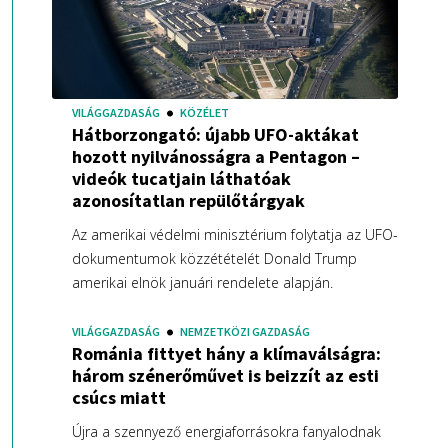
VILÁGGAZDASÁG
KÖZÉLET
Hátborzongató: újabb UFO-aktákat
hozott nyilvánosságra a Pentagon –
videók tucatjain láthatóak
azonosítatlan repülőtárgyak
Az amerikai védelmi minisztérium folytatja az UFO-
dokumentumok közzétételét Donald Trump
amerikai elnök januári rendelete alapján.
VILÁGGAZDASÁG
NEMZETKÖZI GAZDASÁG
Románia fittyet hány a klímaválságra:
három szénerőművet is beizzít az esti
csúcs miatt
Újra a szennyező energiaforrásokra fanyalodnak