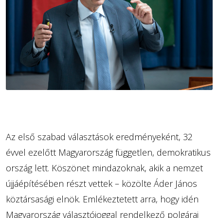
Az első szabad választások eredményeként, 32
évvel ezelőtt Magyarország független, demokratikus
ország lett. Köszönet mindazoknak, akik a nemzet
újjáépítésében részt vettek – közölte Áder János
köztársasági elnök. Emlékeztetett arra, hogy idén
Magyarország választójoggal rendelkező polgárai