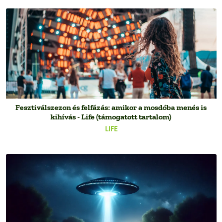
Fesztiválszezon és felfázás: amikor a mosdóba menés is
kihívás - Life (támogatott tartalom)
LIFE