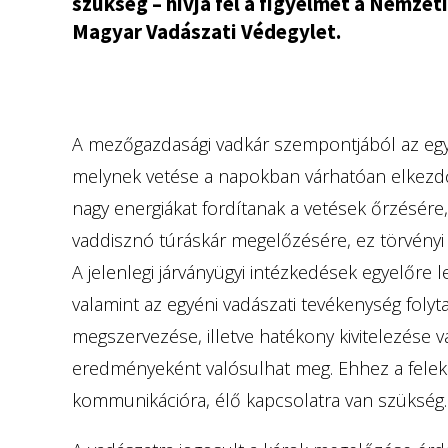
szükség – hívja fel a figyelmet a Nemze
Magyar Vadászati Védegylet.
A mezőgazdasági vadkár szempontjából az egy
melynek vetése a napokban várhatóan elkezdő
nagy energiákat fordítanak a vetések őrzésére
vaddisznó túráskár megelőzésére, ez törvényi 
A jelenlegi járványügyi intézkedések egyelőre
valamint az egyéni vadászati tevékenység folyt
megszervezése, illetve hatékony kivitelezése
eredményeként valósulhat meg. Ehhez a felek
kommunikációra, élő kapcsolatra van szükség.