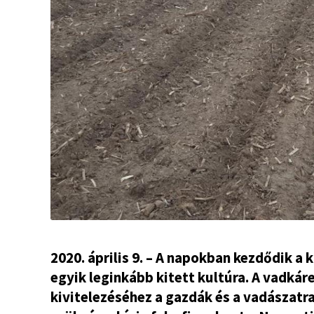
2020. április 9. – A napokban kezdődik a
egyik leginkább kitett kultúra. A vadká
kivitelezéséhez a gazdák és a vadászat