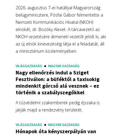
2026. augusztus 7-ei hatállyal Magyarország
belügyminisztere, Pósfai Gábor felmentette a
Nemzeti Kommunikációs Hivatal (NKOH)
elnökét, dr. Bozóky Alexet. A tárcavezető az
NKOH vezetésére átmeneti vezetőt jelölt ki, aki
az új elnök kinevezéséig látja el a feladatát, áll
a minisztérium közleményében.
VILÁGGAZDASÁG
MAGYAR GAZDASÁG
Nagy ellenőrzés indul a Sziget
Fesztiválon: a büféktől a taxisokig
mindenkit górcső alá vesznek – ez
történik a szabályszegőkkel
A tűzvédelmi szakemberek pedig éjszaka is
járják majd a rendezvény területét.
VILÁGGAZDASÁG
MAGYAR GAZDASÁG
Hónapok óta kényszerpályán van