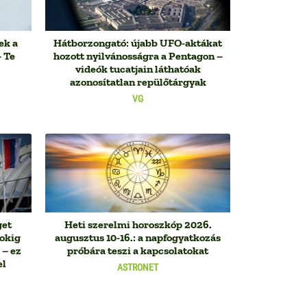
ek a
Hátborzongató: újabb UFO-aktákat
 Te
hozott nyilvánosságra a Pentagon –
videók tucatjain láthatóak
azonosítatlan repülőtárgyak
VG
get
Heti szerelmi horoszkóp 2026.
sokig
augusztus 10-16.: a napfogyatkozás
 – ez
próbára teszi a kapcsolatokat
el
ASTRONET