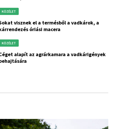
KÖZÉLET
 a termésből a vadkárok, a
kárrendezés óriási macera
KÖZÉLET
 agrárkamara a vadkárigények
behajtására