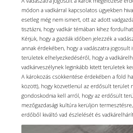
A vadászatra jogosult a károk megelőzése ér
módon a vadkárral kapcsolatos ügyekben hivat
esetleg még nem ismert, ott az adott vadgazd
tisztázni, hogy vadkár témában kihez fordulhat
Kérjük, hogy a gazdák időben jelezzék a vadász
annak érdekében, hogy a vadászatra jogosult is
területek elhelyezkedéséről, hogy a vadkárel
vadkárveszélynek leginkább kitett területek k
A károkozás csökkentése érdekében a föld has
között), hogy közvetlenül az erdősült terület
gondoskodnia kell arról, hogy az erdősült ter
mezőgazdasági kultúra kerüljön termesztésre,
erdőből kiváltó vad észlelését és vadkárelhárí