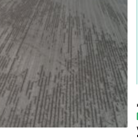
vadkár: csakis a