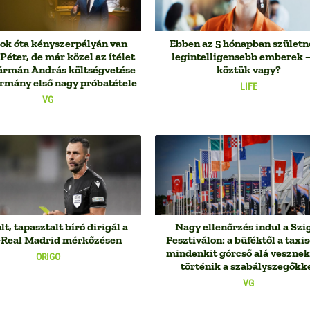
k óta kényszerpályán van
Ebben az 5 hónapban születn
éter, de már közel az ítélet
legintelligensebb emberek –
Kármán András költségvetése
köztük vagy?
ormány első nagy próbatétele
LIFE
VG
t, tapasztalt bíró dirigál a
Nagy ellenőrzés indul a Szi
Real Madrid mérkőzésen
Fesztiválon: a büféktől a taxi
mindenkit górcső alá vesznek
ORIGO
történik a szabályszegőkk
VG