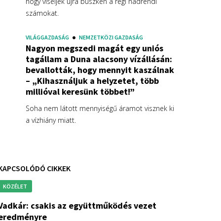
hogy viseljék újra büszkén a régi hadrendi
számokat.
VILÁGGAZDASÁG
NEMZETKÖZI GAZDASÁG
Nagyon megszedi magát egy uniós
tagállam a Duna alacsony vízállásán:
bevallották, hogy mennyit kaszálnak
– „Kihasználjuk a helyzetet, több
millióval keresünk többet!”
Soha nem látott mennyiségű áramot visznek ki
a vízhiány miatt.
KAPCSOLÓDÓ CIKKEK
KÖZÉLET
z együttműködés vezet
eredményre