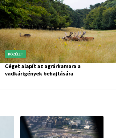
KÖZÉLET
Céget alapít az agrárkamara a
vadkárigények behajtására