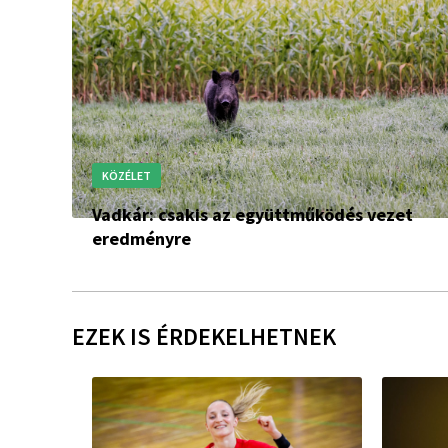
KÖZÉLET
Vadkár: csakis az együttműködés vezet
eredményre
EZEK IS ÉRDEKELHETNEK