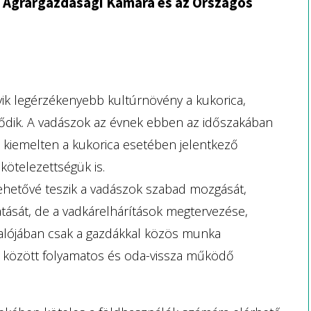
ti Agrárgazdasági Kamara és az Országos
ik legérzékenyebb kultúrnövény a kukorica,
dik. A vadászok az évnek ebben az időszakában
, kiemelten a kukorica esetében jelentkező
kötelezettségük is.
 lehetővé teszik a vadászok szabad mozgását,
atását, de a vadkárelhárítások megtervezése,
 valójában csak a gazdákkal közös munka
 között folyamatos és oda-vissza működő