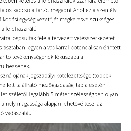
dekében köteles a földhasználók számára elérhető
alos kapcsolattartót megadni. Ahol ez a személy
álkodási egység vezetőjét megkeresve szükséges
 a földhasználó.
atra jogosultak felé a tervezett vetésszerkezetet
 tisztában legyen a vadkárral potenciálisan érintett
hárító tevékenységének fókuszába a
erülhessenek.
ználójának jogszabályi kötelezettsége (többek
 mellett található mezőgazdasági tábla esetén
ület szélétől legalább 5 méter szélességben olyan
 amely magassága alapján lehetővé teszi az
tó vadászatát.