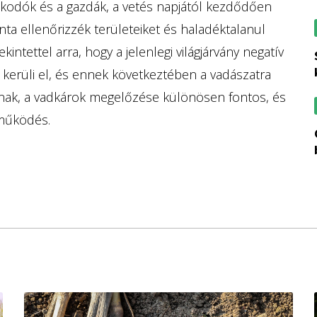
lkodók és a gazdák, a vetés napjától kezdődően
ta ellenőrizzék területeiket és haladéktalanul
intettel arra, hogy a jelenlegi világjárvány negatív
sokat visznek el
kerüli el, és ennek következtében a vadászatra
tnak, a vadkárok megelőzése különösen fontos, és
tműködés.
céget alapít az