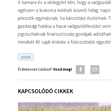
A kamara és a védegylet kéri, hogy a vadgazdá
egészen a kukorica kelését követő hétig, napon
jelezzék egymásnak, ha károsítást észlelnek. Tek
gazdasági hatása a hazai vadgazdálkodást sem 
jogosultaknak finanszírozási gondjaik adódha
mindkét fél saját érdeke a fokozottabb együt
VADKÁR
Érdekesnek találod?
Oszd meg!
KAPCSOLÓDÓ CIKKEK