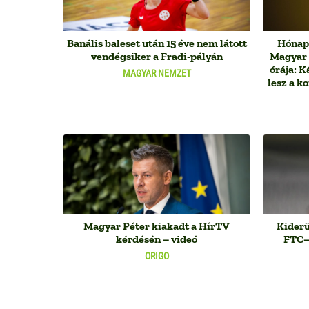
Banális baleset után 15 éve nem látott
Hónapo
vendégsiker a Fradi-pályán
Magyar P
órája: 
MAGYAR NEMZET
lesz a k
Magyar Péter kiakadt a HírTV
Kiderül
kérdésén – videó
FTC–
ORIGO