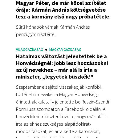
Magyar Péter, de már közel az ítélet
órája: Kármán András költségvetése
lesz a kormány első nagy próbatétele
Sűrű hónapok várnak Kármán András
pénzügyminiszterre.
VILÁGGAZDASÁG
MAGYAR GAZDASÁG
Hatalmas változást jelentettek be a
Honvédségnél: jobb lesz hozzászokni
az új nevekhez – már alá is írta a
miniszter, „legyetek büszkék!"
Szeptember elsejétől visszakapják korábbi,
történelmi neveiket a Magyar Honvédség
érintett alakulatai – jelentette be Ruszin-Szendi
Romulusz szombaton a Facebook-oldalán. A
honvédelmi miniszter közölte, hogy már alá is
írta az ehhez szükséges alapítóokirat-
módosításokat, és arra kérte a katonákat,