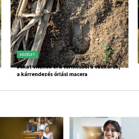
KÖZÉLET
Sokat visznek el a termésből a vadkárok,
a kárrendezés óriási macera