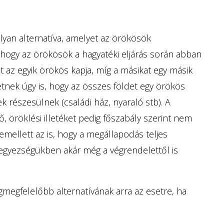
lyan alternatíva, amelyet az örökösök
 hogy az örökösök a hagyatéki eljárás során abban
t az egyik örökös kapja, míg a másikat egy másik
tnek úgy is, hogy az összes földet egy örökös
k részesülnek (családi ház, nyaraló stb). A
ő, öröklési illetéket pedig főszabály szerint nem
 emellett az is, hogy a megállapodás teljes
egyezségükben akár még a végrendelettől is
gmegfelelőbb alternatívának arra az esetre, ha