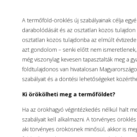
A termőföld-öröklés új szabályainak célja egy
darabolódását és az osztatlan közös tulajdon k
osztatlan közös tulajdonba az elmúlt évtized
azt gondolom – senki előtt nem ismeretlenek,
még viszonylag kevesen tapasztalták meg a gya
földtulajdonos van hivatalosan Magyarországon
szabályait és a döntési lehetőségeket közért
Ki örökölheti meg a termőföldet?
Ha az örökhagyó végintézkedés nélkül halt meg
szabályait kell alkalmazni. A törvényes öröklés
aki törvényes örökösnek minősül, akkor is me