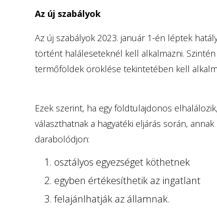
Az új szabályok
Az új szabályok 2023. január 1-én léptek hatál
történt haláleseteknél kell alkalmazni. Szinté
termőföldek öröklése tekintetében kell alkalm
Ezek szerint, ha egy földtulajdonos elhaláloz
választhatnak a hagyatéki eljárás során, anna
darabolódjon:
osztályos egyezséget köthetnek
egyben értékesíthetik az ingatlant
felajánlhatják az államnak.