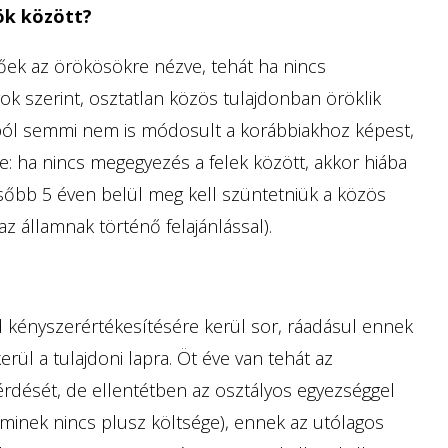
ök között?
zőek az örökösökre nézve, tehát ha nincs
k szerint, osztatlan közös tulajdonban öröklik
ból semmi nem is módosult a korábbiakhoz képest,
e: ha nincs megegyezés a felek között, akkor hiába
ésőbb 5 éven belül meg kell szüntetniük a közös
az államnak történő felajánlással).
d kényszerértékesítésére kerül sor, ráadásul ennek
rül a tulajdoni lapra. Öt éve van tehát az
rdését, de ellentétben az osztályos egyezséggel
aminek nincs plusz költsége), ennek az utólagos