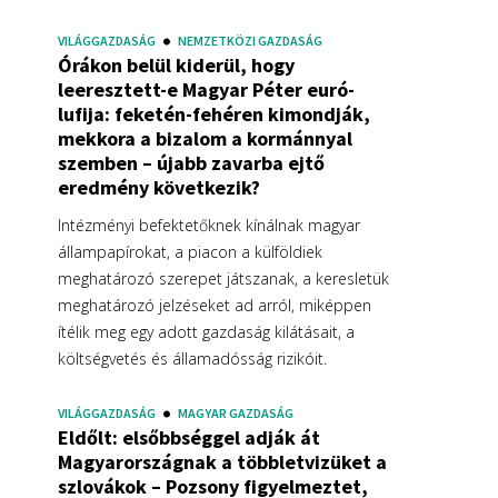
VILÁGGAZDASÁG
NEMZETKÖZI GAZDASÁG
Órákon belül kiderül, hogy
leeresztett-e Magyar Péter euró-
lufija: feketén-fehéren kimondják,
mekkora a bizalom a kormánnyal
szemben – újabb zavarba ejtő
eredmény következik?
Intézményi befektetőknek kínálnak magyar
állampapírokat, a piacon a külföldiek
meghatározó szerepet játszanak, a keresletük
meghatározó jelzéseket ad arról, miképpen
ítélik meg egy adott gazdaság kilátásait, a
költségvetés és államadósság rizikóit.
VILÁGGAZDASÁG
MAGYAR GAZDASÁG
Eldőlt: elsőbbséggel adják át
Magyarországnak a többletvizüket a
szlovákok – Pozsony figyelmeztet,