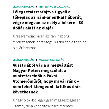
VILÁGGAZDASÁG
NEMZETKÖZI GAZDASÁG
Lélegzetvisszafojtva figyeli a
tőkepiac az iráni-amerikai háborút,
végre megvan az esély a békére - 80
dollár alatt az olajár
A részvénypiac kivár; az iráni háború
rendezésének lehetősége 80 dollár alá tolta az
olaj árfolyamát.
VILÁGGAZDASÁG
MAGYAR GAZDASÁG
Ausztriából várja a megváltást
Magyar Péter: megszólalt a
miniszterelnök a Paksi
Atomerőműről, hogy mi vár ránk –
nem lehet kiengedni, kritikus órák
következnek
A négy blokkból egy ugyan még részlegesen
üzemel, de a kapacitáskiesés tetemes.