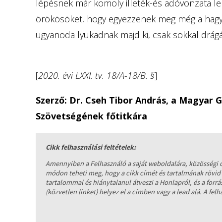
lépésnek már komoly illeték-és adóvonzata lehe
örökösöket, hogy egyezzenek meg még a hagya
ugyanoda lyukadnak majd ki, csak sokkal drág
[
2020. évi LXXI. tv. 18/A-18/B. §
]
Szerző: Dr. Cseh Tibor András, a Magyar
Szövetségének főtitkára
Cikk felhasználási feltételek:
Amennyiben a Felhasználó a saját weboldalára, közösségi ol
módon teheti meg, hogy a cikk címét és tartalmának rövid ö
tartalommal és hiánytalanul átveszi a Honlapról, és a forrá
(közvetlen linket) helyez el a címben vagy a lead alá. A fel