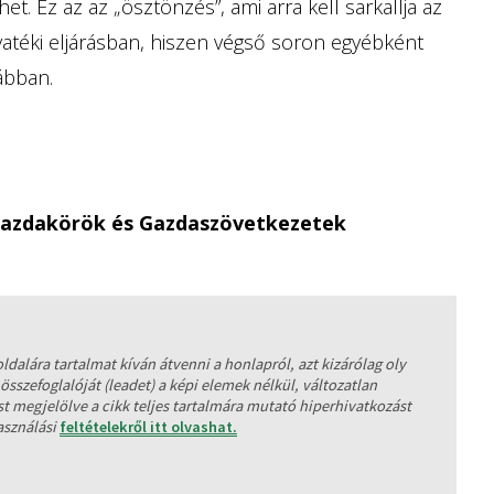
t. Ez az az „ösztönzés”, ami arra kell sarkallja az
téki eljárásban, hiszen végső soron egyébként
ábban.
 Gazdakörök és Gazdaszövetkezetek
dalára tartalmat kíván átvenni a honlapról, azt kizárólag oly
sszefoglalóját (leadet) a képi elemek nélkül, változatlan
st megjelölve a cikk teljes tartalmára mutató hiperhivatkozást
használási
feltételekről itt olvashat.