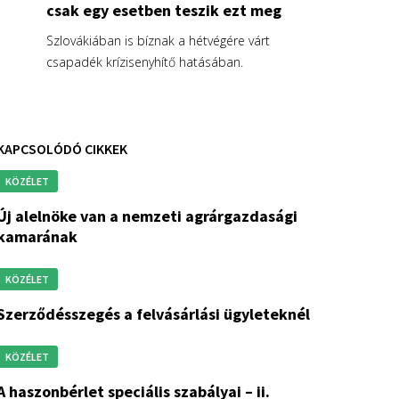
csak egy esetben teszik ezt meg
Szlovákiában is bíznak a hétvégére várt
csapadék krízisenyhítő hatásában.
KAPCSOLÓDÓ CIKKEK
KÖZÉLET
an a nemzeti agrárgazdasági
kamarának
KÖZÉLET
szerződésszegés a felvásárlási ügyleteknél
KÖZÉLET
a haszonbérlet speciális szabályai – ii.