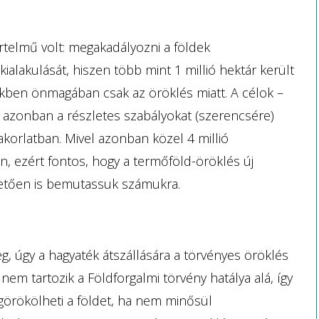
értelmű volt: megakadályozni a földek
ialakulását, hiszen több mint 1 millió hektár került
ekben önmagában csak az öröklés miatt. A célok –
 azonban a részletes szabályokat (szerencsére)
korlatban. Mivel azonban közel 4 millió
, ezért fontos, hogy a termőföld-öröklés új
hetően is bemutassuk számukra.
, úgy a hagyaték átszállására a törvényes öröklés
 nem tartozik a Földforgalmi törvény hatálya alá, így
görökölheti a földet, ha nem minősül