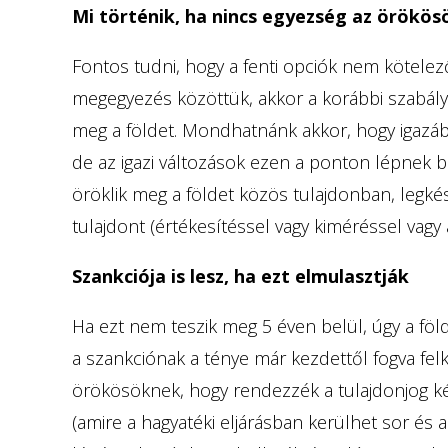
Mi történik, ha nincs egyezség az örökös
Fontos tudni, hogy a fenti opciók nem kötele
megegyezés közöttük, akkor a korábbi szabályo
meg a földet. Mondhatnánk akkor, hogy igazá
de az igazi változások ezen a ponton lépnek b
öröklik meg a földet közös tulajdonban, legk
tulajdont (értékesítéssel vagy kiméréssel vagy 
Szankciója is lesz, ha ezt elmulasztják
Ha ezt nem teszik meg 5 éven belül, úgy a föl
a szankciónak a ténye már kezdettől fogva felke
örökösöknek, hogy rendezzék a tulajdonjog ké
(amire a hagyatéki eljárásban kerülhet sor és 