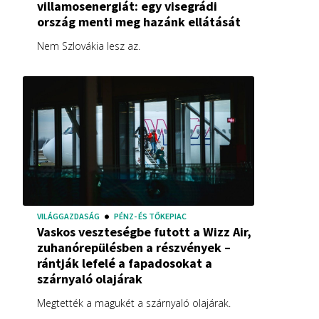
villamosenergiát: egy visegrádi
ország menti meg hazánk ellátását
Nem Szlovákia lesz az.
VILÁGGAZDASÁG
PÉNZ- ÉS TŐKEPIAC
Vaskos veszteségbe futott a Wizz Air,
zuhanórepülésben a részvények –
rántják lefelé a fapadosokat a
szárnyaló olajárak
Megtették a magukét a szárnyaló olajárak.