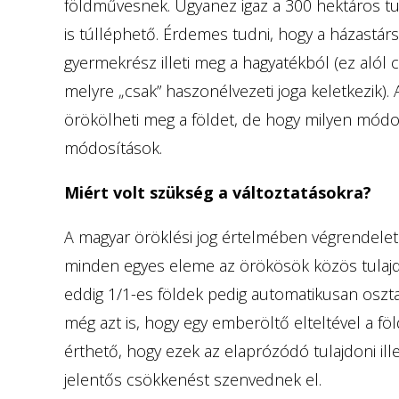
földművesnek. Ugyanez igaz a 300 hektáros tu
is túlléphető. Érdemes tudni, hogy a házastárs
gyermekrész illeti meg a hagyatékból (ez alól 
melyre „csak” haszonélvezeti joga keletkezik).
örökölheti meg a földet, de hogy milyen módo
módosítások.
Miért volt szükség a változtatásokra?
A magyar öröklési jog értelmében végrendelet
minden egyes eleme az örökösök közös tulajdo
eddig 1/1-es földek pedig automatikusan oszt
még azt is, hogy egy emberöltő elteltével a 
érthető, hogy ezek az elaprózódó tulajdoni 
jelentős csökkenést szenvednek el.