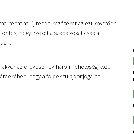
yba, tehát az új rendelkezéseket az ezt követően
n fontos, hogy ezeket a szabályokat csak a
azni.
ik, akkor az örököseinek három lehetőség közül
új alelnöke v
k érdekében, hogy a földek tulajdonjoga ne