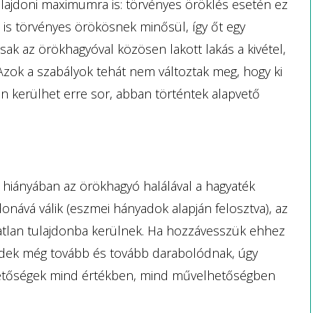
lajdoni maximumra is: törvényes öröklés esetén ez
 is törvényes örökösnek minősül, így őt egy
csak az örökhagyóval közösen lakott lakás a kivétel,
 Azok a szabályok tehát nem változtak meg, hogy ki
n kerülhet erre sor, abban történtek alapvető
 hiányában az örökhagyó halálával a hagyaték
nává válik (eszmei hányadok alapján felosztva), az
atlan tulajdonba kerülnek. Ha hozzávesszük ehhez
földek még tovább és tovább darabolódnak, úgy
illetőségek mind értékben, mind művelhetőségben