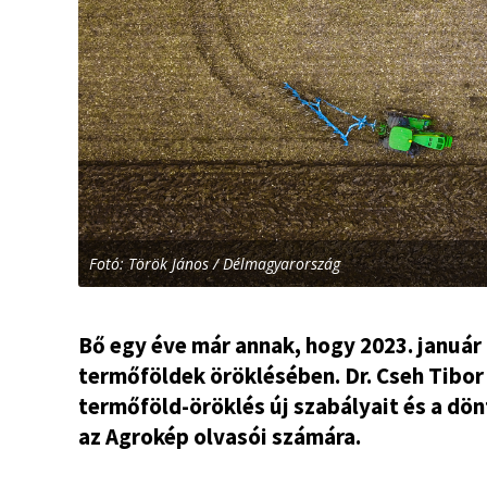
Fotó: Török János / Délmagyarország
Bő egy éve már annak, hogy 2023. január 
termőföldek öröklésében. Dr. Cseh Tibor
termőföld-öröklés új szabályait és a dö
az Agrokép olvasói számára.