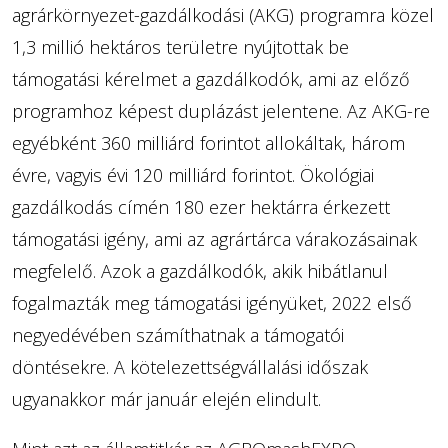
agrárkörnyezet-gazdálkodási (AKG) programra közel
1,3 millió hektáros területre nyújtottak be
támogatási kérelmet a gazdálkodók, ami az előző
programhoz képest duplázást jelentene. Az AKG-re
egyébként 360 milliárd forintot allokáltak, három
évre, vagyis évi 120 milliárd forintot. Ökológiai
gazdálkodás címén 180 ezer hektárra érkezett
támogatási igény, ami az agrártárca várakozásainak
megfelelő. Azok a gazdálkodók, akik hibátlanul
fogalmazták meg támogatási igényüket, 2022 első
negyedévében számíthatnak a támogatói
döntésekre. A kötelezettségvállalási időszak
ugyanakkor már január elején elindult.