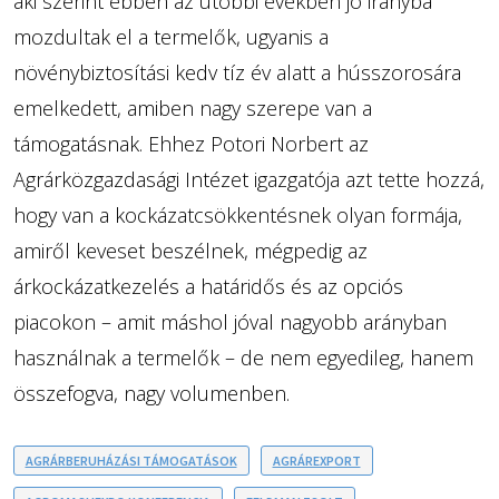
aki szerint ebben az utóbbi években jó irányba
mozdultak el a termelők, ugyanis a
növénybiztosítási kedv tíz év alatt a hússzorosára
emelkedett, amiben nagy szerepe van a
támogatásnak. Ehhez Potori Norbert az
Agrárközgazdasági Intézet igazgatója azt tette hozzá,
hogy van a kockázatcsökkentésnek olyan formája,
amiről keveset beszélnek, mégpedig az
árkockázatkezelés a határidős és az opciós
piacokon – amit máshol jóval nagyobb arányban
használnak a termelők – de nem egyedileg, hanem
összefogva, nagy volumenben.
AGRÁRBERUHÁZÁSI TÁMOGATÁSOK
AGRÁREXPORT