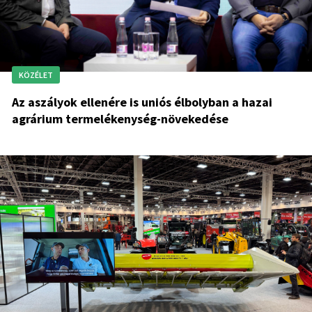
KÖZÉLET
Az aszályok ellenére is uniós élbolyban a hazai
agrárium termelékenység-növekedése