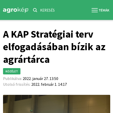
KERESÉS
A KAP Stratégiai terv
elfogadásában bízik az
agrártárca
KÖZÉLET
Publikálva:
2022. január 27. 13:50
Utolsó frissítés:
2022. február 1. 14:17