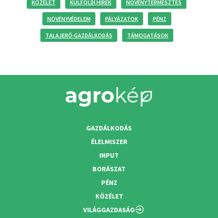
KÖZÉLET
KÜLFÖLDI HÍREK
NÖVÉNYTERMESZTÉS
NÖVÉNYVÉDELEM
PÁLYÁZATOK
PÉNZ
TALAJERŐ-GAZDÁLKODÁS
TÁMOGATÁSOK
GAZDÁLKODÁS
ÉLELMISZER
INPUT
BORÁSZAT
PÉNZ
KÖZÉLET
VILÁGGAZDASÁG