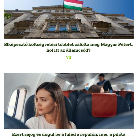
Elképesztő költségvetési többlet cáfolta meg Magyar Pétert,
hol itt az államcsőd?
VG
Ezért sajog és dugul be a füled a repülőn: íme, a pilóta