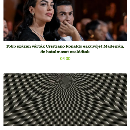
Több százan várták Cristiano Ronaldo esküvőjét Madeirán,
de hatalmasat csalódtak
ORIGO