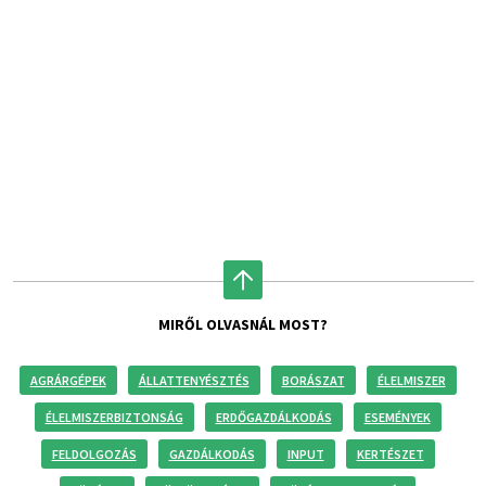
MIRŐL OLVASNÁL MOST?
AGRÁRGÉPEK
ÁLLATTENYÉSZTÉS
BORÁSZAT
ÉLELMISZER
ÉLELMISZERBIZTONSÁG
ERDŐGAZDÁLKODÁS
ESEMÉNYEK
FELDOLGOZÁS
GAZDÁLKODÁS
INPUT
KERTÉSZET