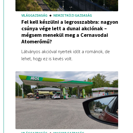
VILÁGGAZDASÁG
NEMZETKÖZI GAZDASÁG
Fel kell készülni a legrosszabbra: nagyon
csúnya vége lett a dunai akciónak –
mégsem menekül meg a Cernavodai
Atomerőmű?
Látványos akcióval nyertek időt a románok, de
lehet, hogy ez is kevés volt.