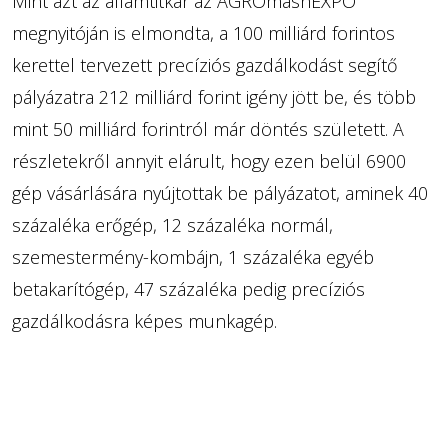
Mint azt az államtitkár az AGROmashEXPO
megnyitóján is elmondta, a 100 milliárd forintos
kerettel tervezett precíziós gazdálkodást segítő
pályázatra 212 milliárd forint igény jött be, és több
mint 50 milliárd forintról már döntés született. A
részletekről annyit elárult, hogy ezen belül 6900
gép vásárlására nyújtottak be pályázatot, aminek 40
százaléka erőgép, 12 százaléka normál,
szemestermény-kombájn, 1 százaléka egyéb
betakarítógép, 47 százaléka pedig precíziós
gazdálkodásra képes munkagép.