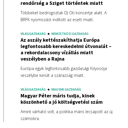
rendőrség a Sziget történtek miatt
Többeket bedrogoztak DJ Oti koncertje alatt. A
BRFK nyomozást indított az esett miatt.
VILÁGGAZDASÁG
NEMZETKÖZI GAZDASÁG
Az aszály kettészakíthatja Európa
legfontosabb kereskedelmi útvonalát –
a rekordalacsony vízállás miatt
veszélyben a Rajna
Európa egyik legfontosabb gazdasági folyosója
veszélybe került a szárazság miatt.
VILÁGGAZDASÁG
MAGYAR GAZDASÁG
Magyar Péter máris tudja, kinek
köszönhető a jó költségvetési szám
Amint várható volt, a politika máris lecsapott az új
számokra.