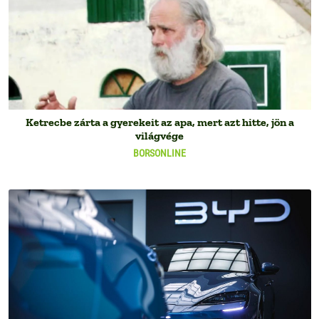
Ketrecbe zárta a gyerekeit az apa, mert azt hitte, jön a
világvége
BORSONLINE