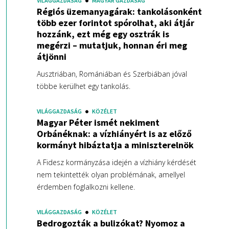
VILÁGGAZDASÁG
MAGYAR GAZDASÁG
Régiós üzemanyagárak: tankolásonként
több ezer forintot spórolhat, aki átjár
hozzánk, ezt még egy osztrák is
megérzi – mutatjuk, honnan éri meg
átjönni
Ausztriában, Romániában és Szerbiában jóval
többe kerülhet egy tankolás.
VILÁGGAZDASÁG
KÖZÉLET
Magyar Péter ismét nekiment
Orbánéknak: a vízhiányért is az előző
kormányt hibáztatja a miniszterelnök
A Fidesz kormányzása idején a vízhiány kérdését
nem tekintették olyan problémának, amellyel
érdemben foglalkozni kellene.
VILÁGGAZDASÁG
KÖZÉLET
Bedrogozták a bulizókat? Nyomoz a