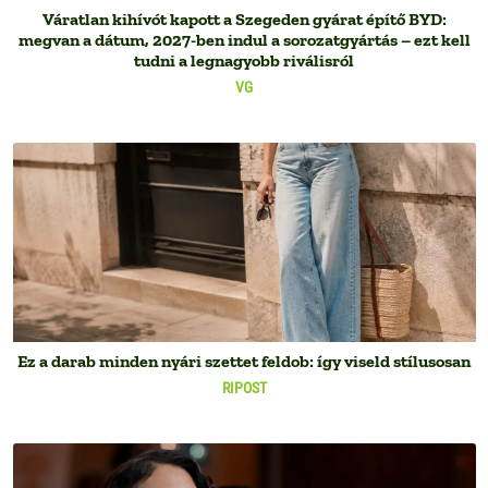
Váratlan kihívót kapott a Szegeden gyárat építő BYD:
megvan a dátum, 2027-ben indul a sorozatgyártás – ezt kell
tudni a legnagyobb riválisról
VG
Ez a darab minden nyári szettet feldob: így viseld stílusosan
RIPOST