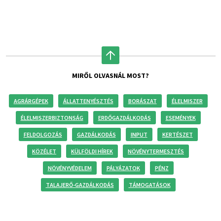
MIRŐL OLVASNÁL MOST?
AGRÁRGÉPEK
ÁLLATTENYÉSZTÉS
BORÁSZAT
ÉLELMISZER
ÉLELMISZERBIZTONSÁG
ERDŐGAZDÁLKODÁS
ESEMÉNYEK
FELDOLGOZÁS
GAZDÁLKODÁS
INPUT
KERTÉSZET
KÖZÉLET
KÜLFÖLDI HÍREK
NÖVÉNYTERMESZTÉS
NÖVÉNYVÉDELEM
PÁLYÁZATOK
PÉNZ
TALAJERŐ-GAZDÁLKODÁS
TÁMOGATÁSOK