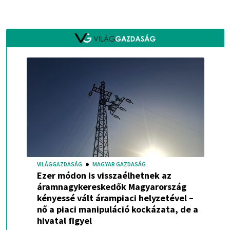
VILÁGGAZDASÁG
MAGYAR GAZDASÁG
Ezer módon is visszaélhetnek az
áramnagykereskedők Magyarország
kényessé vált árampiaci helyzetével –
nő a piaci manipuláció kockázata, de a
hivatal figyel