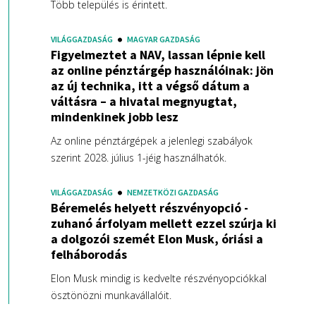
Több település is érintett.
VILÁGGAZDASÁG
MAGYAR GAZDASÁG
Figyelmeztet a NAV, lassan lépnie kell
az online pénztárgép használóinak: jön
az új technika, itt a végső dátum a
váltásra – a hivatal megnyugtat,
mindenkinek jobb lesz
Az online pénztárgépek a jelenlegi szabályok
szerint 2028. július 1-jéig használhatók.
VILÁGGAZDASÁG
NEMZETKÖZI GAZDASÁG
Béremelés helyett részvényopció -
zuhanó árfolyam mellett ezzel szúrja ki
a dolgozói szemét Elon Musk, óriási a
felháborodás
Elon Musk mindig is kedvelte részvényopciókkal
ösztönözni munkavállalóit.