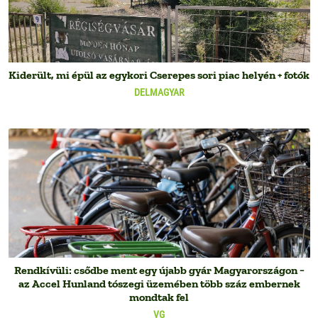
Kiderült, mi épül az egykori Cserepes sori piac helyén + fotók
DELMAGYAR
Rendkívüli: csődbe ment egy újabb gyár Magyarországon −
az Accel Hunland tószegi üzemében több száz embernek
mondtak fel
VG