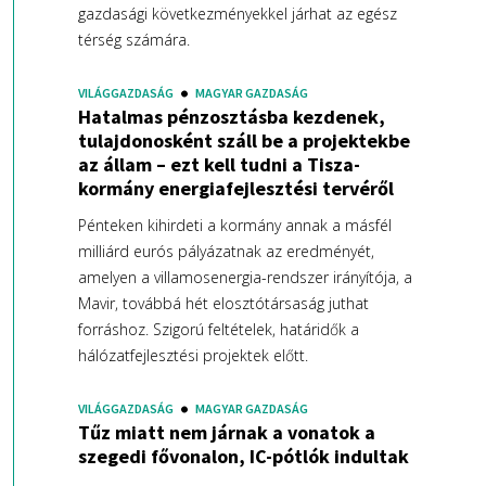
gazdasági következményekkel járhat az egész
térség számára.
VILÁGGAZDASÁG
MAGYAR GAZDASÁG
Hatalmas pénzosztásba kezdenek,
tulajdonosként száll be a projektekbe
az állam – ezt kell tudni a Tisza-
kormány energiafejlesztési tervéről
Pénteken kihirdeti a kormány annak a másfél
milliárd eurós pályázatnak az eredményét,
amelyen a villamosenergia-rendszer irányítója, a
Mavir, továbbá hét elosztótársaság juthat
forráshoz. Szigorú feltételek, határidők a
hálózatfejlesztési projektek előtt.
VILÁGGAZDASÁG
MAGYAR GAZDASÁG
Tűz miatt nem járnak a vonatok a
szegedi fővonalon, IC-pótlók indultak