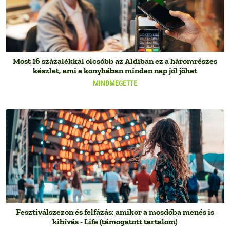
Most 16 százalékkal olcsóbb az Aldiban ez a háromrészes
készlet, ami a konyhában minden nap jól jöhet
MINDMEGETTE
Fesztiválszezon és felfázás: amikor a mosdóba menés is
kihívás - Life (támogatott tartalom)