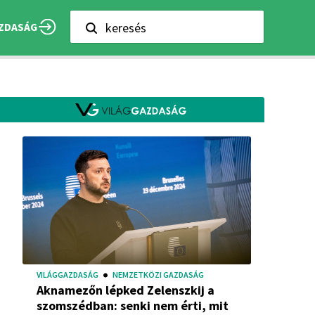
keresés
ZDASÁG
VILÁGGAZDASÁG
NEMZETKÖZI GAZDASÁG
Aknamezőn lépked Zelenszkij a
szomszédban: senki nem érti, mit