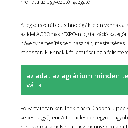
mondta az ügyvezető igazgató.
A legkorszerűbb technológiák jelen vannak a 
az idei AGROmashEXPO-n digitalizáció kategóriá
növénynemesítésben használt, mesterséges int
rendszerük. Ennek kifejlesztését az a felismer
az adat az agrárium minden t
válik.
Folyamatosan kerülnek piacra újabbnál újabb 
képesek gyűjteni. A termelésben egyre nagyo
rendszerek, amelyek a nagy mennyiségű adat