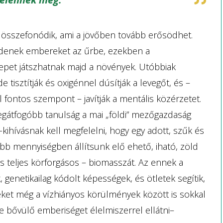
 összefonódik, ami a jövőben tovább erősödhet.
üldenek embereket az űrbe, ezekben a
epet játszhatnak majd a növények. Utóbbiak
tisztítják és oxigénnel dúsítják a levegőt, és –
 fontos szempont – javítják a mentális közérzetet.
egátfogóbb tanulság a mai „földi” mezőgazdaság
kihívásnak kell megfelelni, hogy egy adott, szűk és
bb mennyiségben állítsunk elő ehető, iható, zöld
 teljes körforgásos – biomasszát. Az ennek a
genetikailag kódolt képességek, és ötletek segítik,
ket még a vízhiányos körülmények között is sokkal
e bővülő emberiséget élelmiszerrel ellátni–