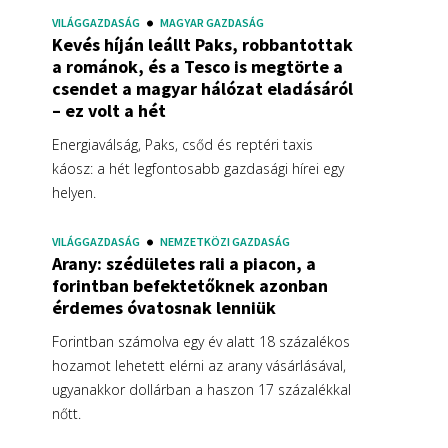
VILÁGGAZDASÁG
MAGYAR GAZDASÁG
Kevés híján leállt Paks, robbantottak
a románok, és a Tesco is megtörte a
csendet a magyar hálózat eladásáról
– ez volt a hét
Energiaválság, Paks, csőd és reptéri taxis
káosz: a hét legfontosabb gazdasági hírei egy
helyen.
VILÁGGAZDASÁG
NEMZETKÖZI GAZDASÁG
Arany: szédületes rali a piacon, a
forintban befektetőknek azonban
érdemes óvatosnak lenniük
Forintban számolva egy év alatt 18 százalékos
hozamot lehetett elérni az arany vásárlásával,
ugyanakkor dollárban a haszon 17 százalékkal
nőtt.