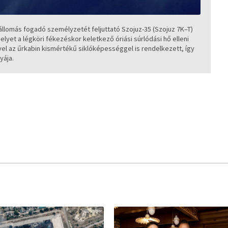
állomás fogadó személyzetét feljuttató Szojuz-35 (Szojuz 7K–T)
yet a légköri fékezéskor keletkező óriási súrlódási hő elleni
vel az űrkabin kismértékű siklóképességgel is rendelkezett, így
yája.