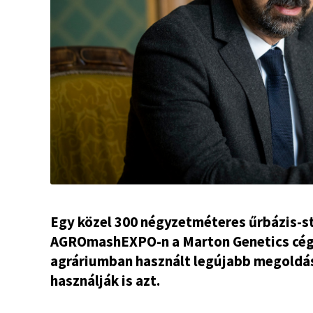
Egy közel 300 négyzetméteres űrbázis-st
AGROmashEXPO-n a Marton Genetics cégcs
agráriumban használt legújabb megoldás
használják is azt.