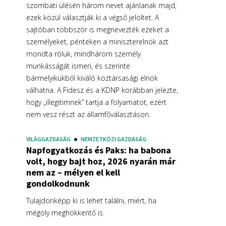
szombati ülésén három nevet ajánlanak majd,
ezek közül választják ki a végső jelöltet. A
sajtóban többször is megnevezték ezeket a
személyeket, pénteken a miniszterelnök azt
mondta róluk, mindhárom személy
munkásságát ismeri, és szerinte
bármelyikükből kiváló köztársasági elnök
válhatna. A Fidesz és a KDNP korábban jelezte,
hogy „illegitimnek” tartja a folyamatot, ezért
nem vesz részt az államfőválasztáson.
VILÁGGAZDASÁG
NEMZETKÖZI GAZDASÁG
Napfogyatkozás és Paks: ha babona
volt, hogy bajt hoz, 2026 nyarán már
nem az – mélyen el kell
gondolkodnunk
Tulajdonképp ki is lehet találni, miért, ha
mégoly meghökkentő is.