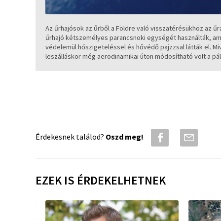
Az űrhajósok az űrből a Földre való visszatérésükhöz az űr
űrhajó kétszemélyes parancsnoki egységét használták, amel
védelemül hőszigeteléssel és hővédő pajzzsal látták el. Mi
leszálláskor még aerodinamikai úton módosítható volt a pál
Érdekesnek találod?
Oszd meg!
EZEK IS ÉRDEKELHETNEK