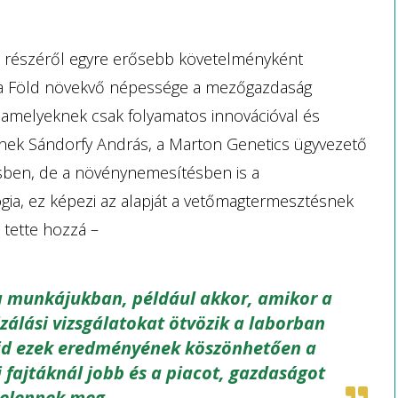
ás részéről egyre erősebb követelményként
a Föld növekvő népessége a mezőgazdaság
a, amelyeknek csak folyamatos innovációval és
-nek Sándorfy András, a Marton Genetics ügyvezető
sben, de a növénynemesítésben is a
gia, ez képezi az alapját a vetőmagtermesztésnek
– tette hozzá –
 a munkájukban, például akkor, amikor a
zálási vizsgálatokat ötvözik a laborban
majd ezek eredményének köszönhetően a
i fajtáknál jobb és a piacot, gazdaságot
 jelennek meg.