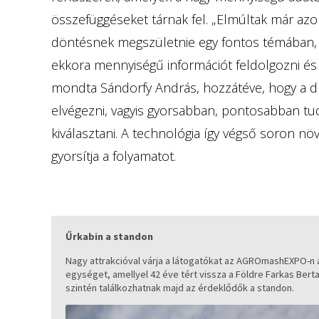
összefüggéseket tárnak fel. „Elmúltak már azo
döntésnek megszületnie egy fontos témában, m
ekkora mennyiségű információt feldolgozni és 
mondta Sándorfy András, hozzátéve, hogy a dí
elvégezni, vagyis gyorsabban, pontosabban tudu
kiválasztani. A technológia így végső soron n
gyorsítja a folyamatot.
Űrkabin a standon
Nagy attrakcióval várja a látogatókat az AGROmashEXPO-n 
egységet, amellyel 42 éve tért vissza a Földre Farkas Bert
szintén találkozhatnak majd az érdeklődők a standon.