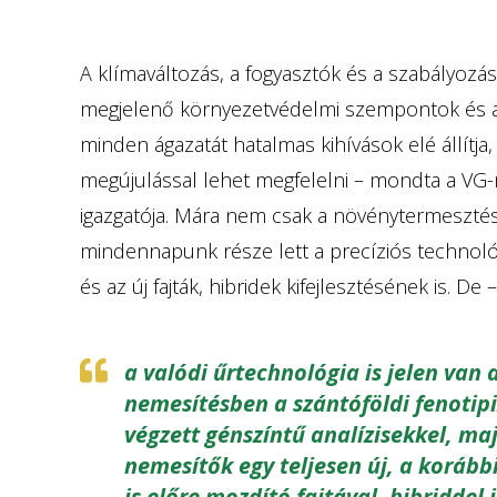
A klímaváltozás, a fogyasztók és a szabályoz
megjelenő környezetvédelmi szempontok és 
minden ágazatát hatalmas kihívások elé állítj
megújulással lehet megfelelni – mondta a VG
igazgatója. Mára nem csak a növénytermeszté
mindennapunk része lett a precíziós technoló
és az új fajták, hibridek kifejlesztésének is. De 
a valódi űrtechnológia is jelen van
nemesítésben a szántóföldi fenotipi
végzett génszíntű analízisekkel, 
nemesítők egy teljesen új, a korább
is előre mozdító fajtával, hibriddel