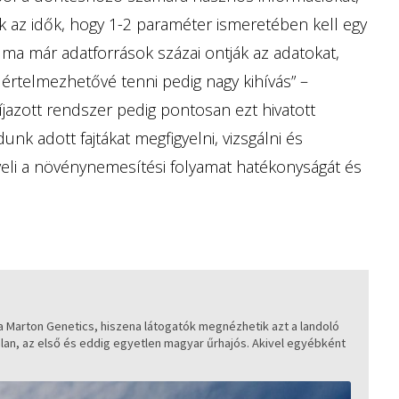
k az idők, hogy 1-2 paraméter ismeretében kell egy
a már adatforrások százai ontják az adatokat,
értelmezhetővé tenni pedig nagy kihívás” –
jazott rendszer pedig pontosan ezt hivatott
nk adott fajtákat megfigyelni, vizsgálni és
öveli a növénynemesítési folyamat hatékonyságát és
a Marton Genetics, hiszena látogatók megnézhetik azt a landoló
alan, az első és eddig egyetlen magyar űrhajós. Akivel egyébként