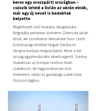
keres egy oroszpárti országban –
csúszik lefelé a listán az ukrán elnök,
már egy új nevet is bedobtak
helyette
Megérkezett első hivatalos látogatására
Belgrádba pénteken Volodimir Zelenszkij ukrán
elnök, aki szombaton Aleksandar Vucic szerb
köztársasági elnökkel tárgyal Szerbia és
Ukrajna európai integrációjáról, illetve a két
ország együttműködési lehetőségeiről. Szerbia
hivatalosan az Európai Unióhoz kíván
csatlakozni, de hagyományosan erős
történelmi, vallási és gazdasági szálak kötik
Oroszországhoz.