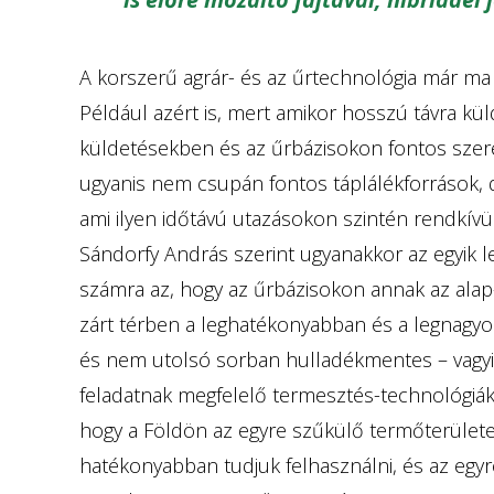
A korszerű agrár- és az űrtechnológia már ma
Például azért is, mert amikor hosszú távra k
küldetésekben és az űrbázisokon fontos szer
ugyanis nem csupán fontos táplálékforrások, de 
ami ilyen időtávú utazásokon szintén rendkívül
Sándorfy András szerint ugyanakkor az egyik l
számra az, hogy az űrbázisokon annak az alap-
zárt térben a leghatékonyabban és a legnagyo
és nem utolsó sorban hulladékmentes – vagyis
feladatnak megfelelő termesztés-technológiák, 
hogy a Földön az egyre szűkülő termőterülete
hatékonyabban tudjuk felhasználni, és az egyr