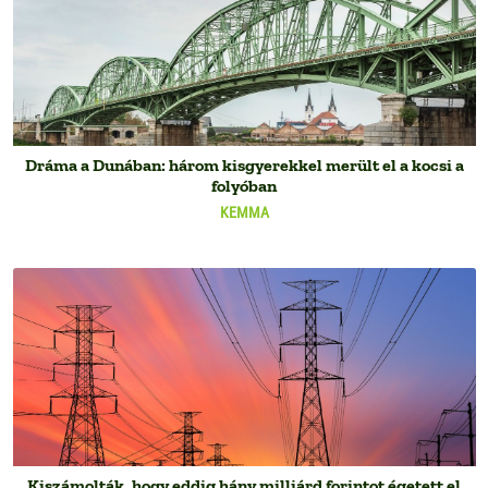
Dráma a Dunában: három kisgyerekkel merült el a kocsi a
folyóban
KEMMA
Kiszámolták, hogy eddig hány milliárd forintot égetett el