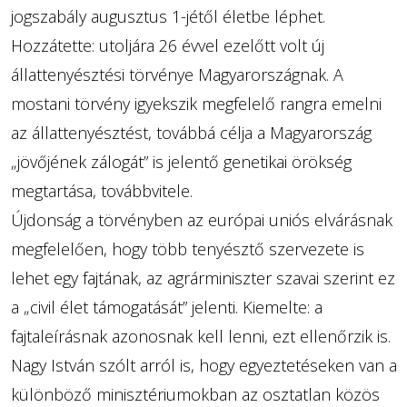
jogszabály augusztus 1-jétől életbe léphet.
Hozzátette: utoljára 26 évvel ezelőtt volt új
állattenyésztési törvénye Magyarországnak. A
mostani törvény igyekszik megfelelő rangra emelni
az állattenyésztést, továbbá célja a Magyarország
„jövőjének zálogát” is jelentő genetikai örökség
megtartása, továbbvitele.
Újdonság a törvényben az európai uniós elvárásnak
megfelelően, hogy több tenyésztő szervezete is
lehet egy fajtának, az agrárminiszter szavai szerint ez
a „civil élet támogatását” jelenti. Kiemelte: a
fajtaleírásnak azonosnak kell lenni, ezt ellenőrzik is.
Nagy István szólt arról is, hogy egyeztetéseken van a
különböző minisztériumokban az osztatlan közös