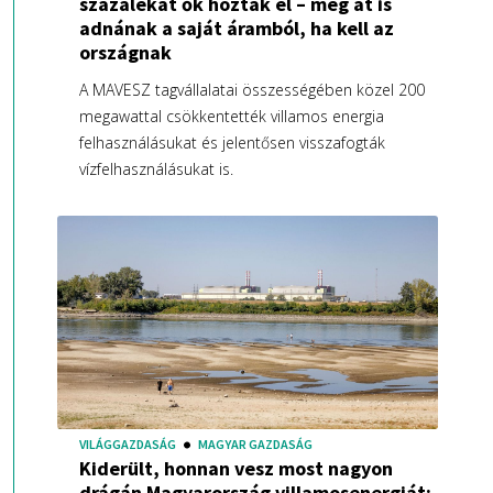
százalékát ők hozták el – még át is
adnának a saját áramból, ha kell az
országnak
A MAVESZ tagvállalatai összességében közel 200
megawattal csökkentették villamos energia
felhasználásukat és jelentősen visszafogták
vízfelhasználásukat is.
VILÁGGAZDASÁG
MAGYAR GAZDASÁG
Kiderült, honnan vesz most nagyon
drágán Magyarország villamosenergiát: