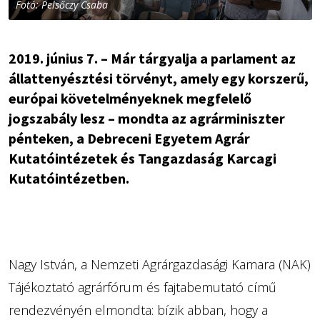
Fotó: Pelsőczy Csaba
2019. június 7. – Már tárgyalja a parlament az
állattenyésztési törvényt, amely egy korszerű,
európai követelményeknek megfelelő
jogszabály lesz – mondta az agrárminiszter
pénteken, a Debreceni Egyetem Agrár
Kutatóintézetek és Tangazdaság Karcagi
Kutatóintézetben.
Nagy István, a Nemzeti Agrárgazdasági Kamara (NAK)
Tájékoztató agrárfórum és fajtabemutató című
rendezvényén elmondta: bízik abban, hogy a