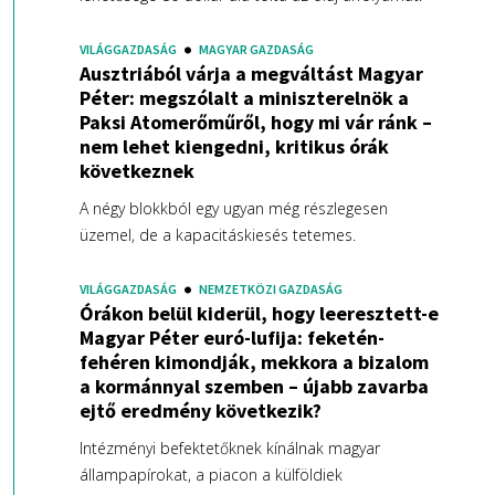
VILÁGGAZDASÁG
MAGYAR GAZDASÁG
Ausztriából várja a megváltást Magyar
Péter: megszólalt a miniszterelnök a
Paksi Atomerőműről, hogy mi vár ránk –
nem lehet kiengedni, kritikus órák
következnek
A négy blokkból egy ugyan még részlegesen
üzemel, de a kapacitáskiesés tetemes.
VILÁGGAZDASÁG
NEMZETKÖZI GAZDASÁG
Órákon belül kiderül, hogy leeresztett-e
Magyar Péter euró-lufija: feketén-
fehéren kimondják, mekkora a bizalom
a kormánnyal szemben – újabb zavarba
ejtő eredmény következik?
Intézményi befektetőknek kínálnak magyar
állampapírokat, a piacon a külföldiek