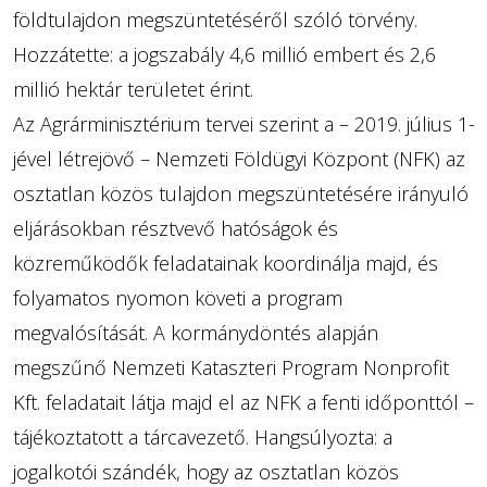
földtulajdon megszüntetéséről szóló törvény.
Hozzátette: a jogszabály 4,6 millió embert és 2,6
millió hektár területet érint.
Az Agrárminisztérium tervei szerint a – 2019. július 1-
jével létrejövő – Nemzeti Földügyi Központ (NFK) az
osztatlan közös tulajdon megszüntetésére irányuló
eljárásokban résztvevő hatóságok és
közreműködők feladatainak koordinálja majd, és
folyamatos nyomon követi a program
megvalósítását. A kormánydöntés alapján
megszűnő Nemzeti Kataszteri Program Nonprofit
Kft. feladatait látja majd el az NFK a fenti időponttól –
tájékoztatott a tárcavezető. Hangsúlyozta: a
jogalkotói szándék, hogy az osztatlan közös