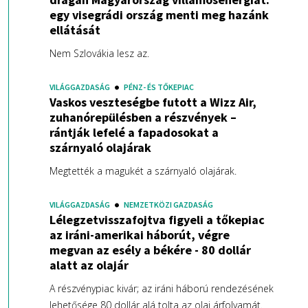
egy visegrádi ország menti meg hazánk
ellátását
Nem Szlovákia lesz az.
VILÁGGAZDASÁG
PÉNZ- ÉS TŐKEPIAC
Vaskos veszteségbe futott a Wizz Air,
zuhanórepülésben a részvények –
rántják lefelé a fapadosokat a
szárnyaló olajárak
Megtették a magukét a szárnyaló olajárak.
VILÁGGAZDASÁG
NEMZETKÖZI GAZDASÁG
Lélegzetvisszafojtva figyeli a tőkepiac
az iráni-amerikai háborút, végre
megvan az esély a békére - 80 dollár
alatt az olajár
A részvénypiac kivár; az iráni háború rendezésének
lehetősége 80 dollár alá tolta az olaj árfolyamát.