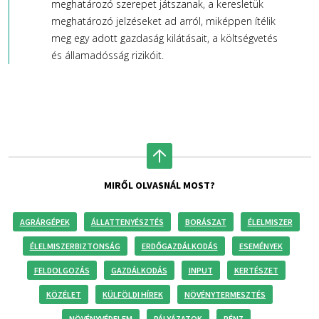
meghatározó szerepet játszanak, a keresletük
meghatározó jelzéseket ad arról, miképpen ítélik
meg egy adott gazdaság kilátásait, a költségvetés
és államadósság rizikóit.
MIRŐL OLVASNÁL MOST?
AGRÁRGÉPEK
ÁLLATTENYÉSZTÉS
BORÁSZAT
ÉLELMISZER
ÉLELMISZERBIZTONSÁG
ERDŐGAZDÁLKODÁS
ESEMÉNYEK
FELDOLGOZÁS
GAZDÁLKODÁS
INPUT
KERTÉSZET
KÖZÉLET
KÜLFÖLDI HÍREK
NÖVÉNYTERMESZTÉS
NÖVÉNYVÉDELEM
PÁLYÁZATOK
PÉNZ