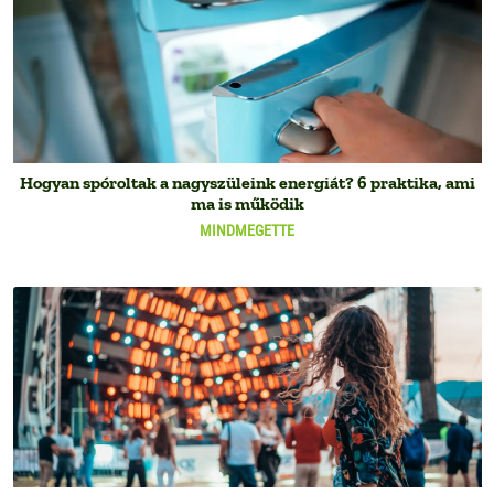
Hogyan spóroltak a nagyszüleink energiát? 6 praktika, ami
ma is működik
MINDMEGETTE