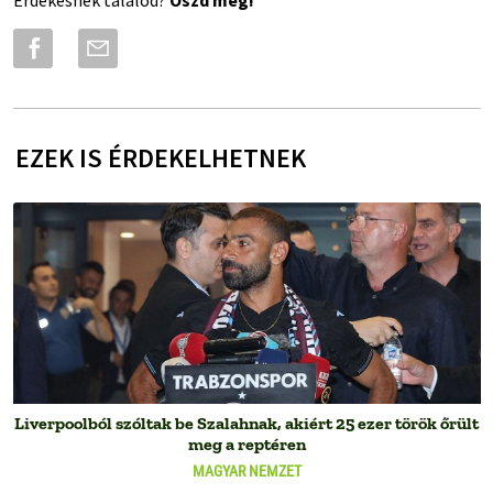
Érdekesnek találod?
Oszd meg!
EZEK IS ÉRDEKELHETNEK
Liverpoolból szóltak be Szalahnak, akiért 25 ezer török őrült
meg a reptéren
MAGYAR NEMZET