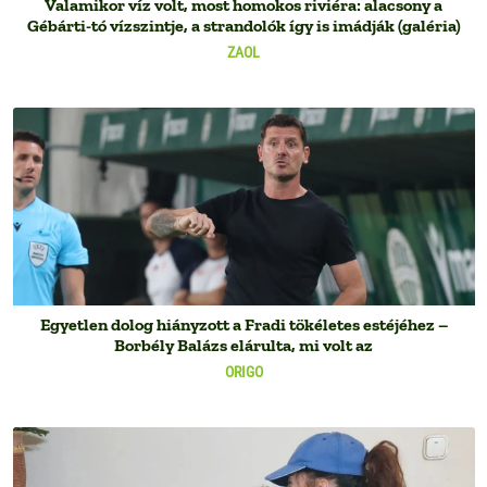
Valamikor víz volt, most homokos riviéra: alacsony a
Gébárti-tó vízszintje, a strandolók így is imádják (galéria)
ZAOL
Egyetlen dolog hiányzott a Fradi tökéletes estéjéhez –
Borbély Balázs elárulta, mi volt az
ORIGO