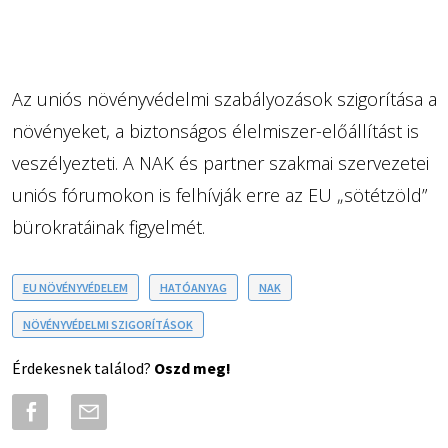
Az uniós növényvédelmi szabályozások szigorítása a
növényeket, a biztonságos élelmiszer-előállítást is
veszélyezteti. A NAK és partner szakmai szervezetei
uniós fórumokon is felhívják erre az EU „sötétzöld”
bürokratáinak figyelmét.
EU NÖVÉNYVÉDELEM
HATÓANYAG
NAK
NÖVÉNYVÉDELMI SZIGORÍTÁSOK
Érdekesnek találod?
Oszd meg!