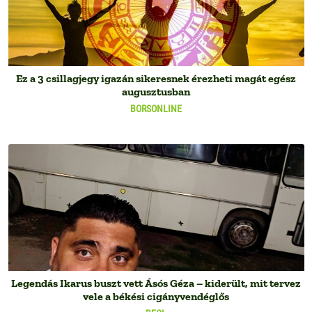
Ez a 3 csillagjegy igazán sikeresnek érezheti magát egész
augusztusban
BORSONLINE
Legendás Ikarus buszt vett Ásós Géza – kiderült, mit tervez
vele a békési cigányvendéglős