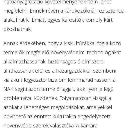
hatóanyagrotáció követelményének nem lehet
megfelelni. Ennek révén a károkozóknál rezisztencia
alakulhat ki. Emiatt egyes károsítók komoly kárt
okozhatnak.
Annak érdekében, hogy a kiskultúrákkal foglalkozó
termelők megfelelő növényvédelmi technológiákat
alkalmazhassanak, biztonságos élelmiszert
állíthassanak elő, és a hazai gazdákkal szembeni
kialakult fogyasztói bizalom fennmaradhasson, a
NAK segíti azon termelő tagjait, akik ilyen jellegű
problémával küzdenek. Folyamatosan vizsgálja
azokat a lehetséges megoldásokat, amelyekkel
bővíthető az érintett kultúrákra engedélyezett
növényvédő szerek választéka. A kamara