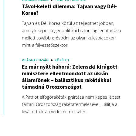
Távol-keleti dilemma: Tajvan vagy Dél-
Korea?
Tajvan és Dél-Korea közül az teljesíthet jobban,
amelyik képes a geopolitikai biztonság fenntartása
mellett tovább erősödni az olyan kulcspiacokon,
mint a félvezetőszektor.
VILÁGGAZDASÁG
KÖZÉLET
Ez már nyílt háború: Zelenszki kirúgott
minisztere ellentmondott az ukrán
államfőnek – ballisztikus rakétákkal
támadná Oroszországot
A Patriot elfogórakéták gyártása nem képes lépést
tartani Oroszország rakétatermelésével – állítja a
leváltott ukrán védelmi miniszter.