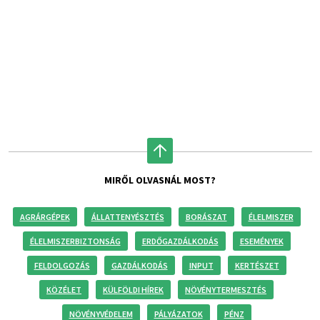
MIRŐL OLVASNÁL MOST?
AGRÁRGÉPEK
ÁLLATTENYÉSZTÉS
BORÁSZAT
ÉLELMISZER
ÉLELMISZERBIZTONSÁG
ERDŐGAZDÁLKODÁS
ESEMÉNYEK
FELDOLGOZÁS
GAZDÁLKODÁS
INPUT
KERTÉSZET
KÖZÉLET
KÜLFÖLDI HÍREK
NÖVÉNYTERMESZTÉS
NÖVÉNYVÉDELEM
PÁLYÁZATOK
PÉNZ