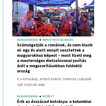
VILÁGGAZDASÁG
NEMZETKÖZI GAZDASÁG
Számolgatják a románok, és nem hiszik
el: egy év alatt ennyit vesztettek a
magyarokhoz képest – most fizeti meg
a mesterséges életszínvonal-javítás
árát a megszorításokban fuldokló
ország
It a kimutatás, amiből kiderül, mekkora szakadék
nyílt rövid idő alatt.
VILÁGGAZDASÁG
KÖZÉLET
Érik az évszázad botránya: a kolumbiai