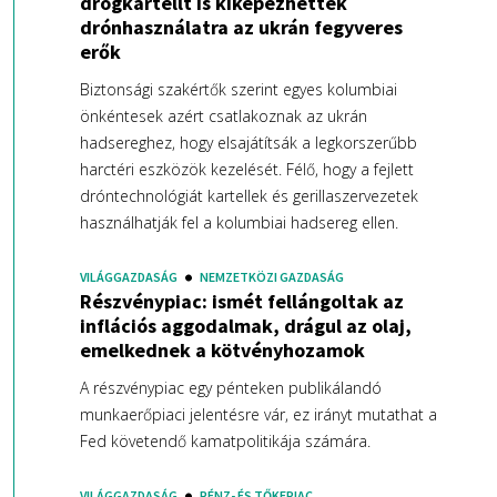
drogkartellt is kiképezhették
drónhasználatra az ukrán fegyveres
erők
Biztonsági szakértők szerint egyes kolumbiai
önkéntesek azért csatlakoznak az ukrán
hadsereghez, hogy elsajátítsák a legkorszerűbb
harctéri eszközök kezelését. Félő, hogy a fejlett
dróntechnológiát kartellek és gerillaszervezetek
használhatják fel a kolumbiai hadsereg ellen.
VILÁGGAZDASÁG
NEMZETKÖZI GAZDASÁG
Részvénypiac: ismét fellángoltak az
inflációs aggodalmak, drágul az olaj,
emelkednek a kötvényhozamok
A részvénypiac egy pénteken publikálandó
munkaerőpiaci jelentésre vár, ez irányt mutathat a
Fed követendő kamatpolitikája számára.
VILÁGGAZDASÁG
PÉNZ- ÉS TŐKEPIAC