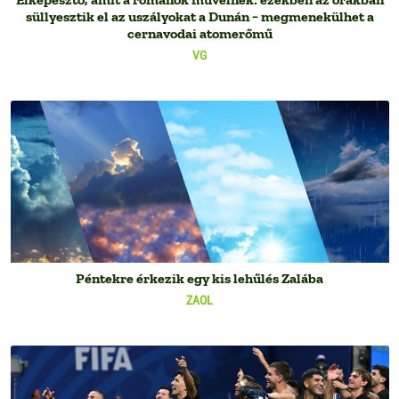
süllyesztik el az uszályokat a Dunán − megmenekülhet a
cernavodai atomerőmű
VG
Péntekre érkezik egy kis lehűlés Zalába
ZAOL