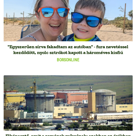
"Egyszerűen sírva fakadtam az autóban" - fura nevetéssel
kezdődött, nyolc sztrókot kapott a hároméves kisfiú
BORSONLINE
Elképesztő, amit a románok művelnek: ezekben az órákban