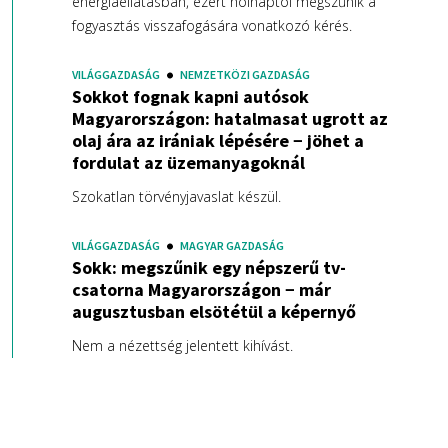
energiaellátásban, ezért holnaptól megszűnik a
fogyasztás visszafogására vonatkozó kérés.
VILÁGGAZDASÁG
NEMZETKÖZI GAZDASÁG
Sokkot fognak kapni autósok
Magyarországon: hatalmasat ugrott az
olaj ára az irániak lépésére − jöhet a
fordulat az üzemanyagoknál
Szokatlan törvényjavaslat készül.
VILÁGGAZDASÁG
MAGYAR GAZDASÁG
Sokk: megszűnik egy népszerű tv-
csatorna Magyarországon − már
augusztusban elsötétül a képernyő
Nem a nézettség jelentett kihívást.