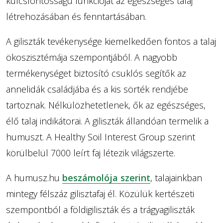
kulcsfontosságú funkcióját az egészséges talaj
létrehozásában és fenntartásában.
A giliszták tevékenysége kiemelkedően fontos a talaj
ökoszisztémája szempontjából. A nagyobb
termékenységet biztosító csuklós segítők az
annelidák családjába és a kis sörték rendjébe
tartoznak. Nélkülözhetetlenek, ők az egészséges,
élő talaj indikátorai. A giliszták állandóan termelik a
humuszt. A Healthy Soil Interest Group szerint
körülbelül 7000 leírt faj létezik világszerte.
A humusz.hu
beszámolója szerint
, talajainkban
mintegy félszáz gilisztafaj él. Közülük kertészeti
szempontból a földigiliszták és a trágyagiliszták