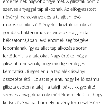
érdemelnek nagyobb figyelmet. A giliszták bomló
szerves anyaggal táplálkoznak. Az elfogyasztott
növényi maradványok és a talajban lévő
mikroszkopikus élőlények – köztük kórokozó
gombák, baktériumok és vírusok – a giliszta
bélcsatornájában lévő enzimek segítségével
lebomlanak, így az állat táplálkozása során
fertőtleníti is a talajokat. Nagy értéke még a
gilisztahumusznak, hogy mindig semleges
kémhatású, függetlenül a táplálék ásványi
összetételétől. Ez azt is jelenti, hogy kellő számú
giliszta esetén a talaj – a talajhibákat kiegyenlítő –
szerves anyagokban oly mértékben feldúsul, hogy
kedvezővé válhat bármely növény termesztésére.