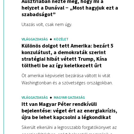
Ausztriában nézte meg, hogy mi a
helyzet a Dunával − „Most hagyjuk ezt a
szabadságot”
Utazás volt, csak nem úgy.
VILÁGGAZDASÁG
KÖZÉLET
Különös dolgot tett Amerika: bezárt 5
konzulátust, a demokraták szerint
stratégiai hibát vétett Trump, Kína
töltheti be az így keletkezett űrt
Öt amerikai képviselet bezárása váltott ki vitát
Washingtonban és a szövetséges országokban.
VILÁGGAZDASÁG
MAGYAR GAZDASÁG
Itt van Magyar Péter rendkívüli
bejelentése: véget ért az energiakrízis,
újra be lehet kapcsolni a légkondikat
Sikerült elkerülni a legrosszabb forgatókönyvet az