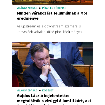
VILÁGGAZDASÁG
PÉNZ- ÉS TŐKEPIAC
Minden várakozást felülmúlnak a Mol
eredményei
Az upstream és a downstream számára is
kedvezőek voltak a külső piaci körülmények.
VILÁGGAZDASÁG
KÖZÉLET
Gajdos László bejelentette:
megtalálták a vízügyi államtitkárt, aki