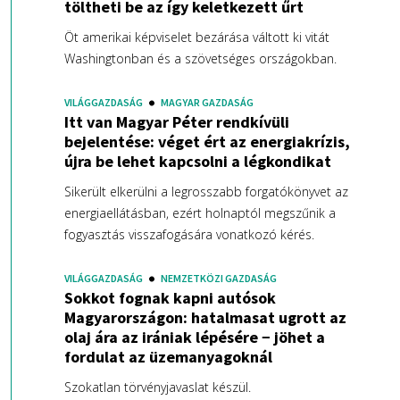
töltheti be az így keletkezett űrt
Öt amerikai képviselet bezárása váltott ki vitát
Washingtonban és a szövetséges országokban.
VILÁGGAZDASÁG
MAGYAR GAZDASÁG
Itt van Magyar Péter rendkívüli
bejelentése: véget ért az energiakrízis,
újra be lehet kapcsolni a légkondikat
Sikerült elkerülni a legrosszabb forgatókönyvet az
energiaellátásban, ezért holnaptól megszűnik a
fogyasztás visszafogására vonatkozó kérés.
VILÁGGAZDASÁG
NEMZETKÖZI GAZDASÁG
Sokkot fognak kapni autósok
Magyarországon: hatalmasat ugrott az
olaj ára az irániak lépésére − jöhet a
fordulat az üzemanyagoknál
Szokatlan törvényjavaslat készül.