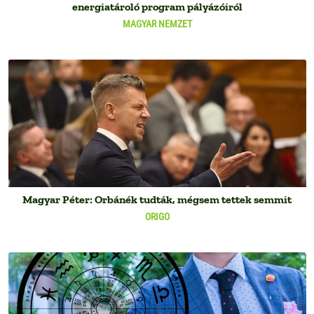
energiatároló program pályázóiról
MAGYAR NEMZET
Magyar Péter: Orbánék tudták, mégsem tettek semmit
ORIGO