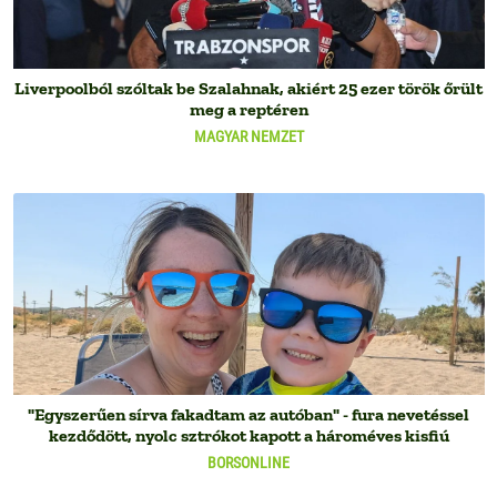
Liverpoolból szóltak be Szalahnak, akiért 25 ezer török őrült
meg a reptéren
MAGYAR NEMZET
"Egyszerűen sírva fakadtam az autóban" - fura nevetéssel
kezdődött, nyolc sztrókot kapott a hároméves kisfiú
BORSONLINE