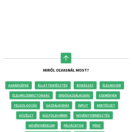
MIRŐL OLVASNÁL MOST?
AGRÁRGÉPEK
ÁLLATTENYÉSZTÉS
BORÁSZAT
ÉLELMISZER
ÉLELMISZERBIZTONSÁG
ERDŐGAZDÁLKODÁS
ESEMÉNYEK
FELDOLGOZÁS
GAZDÁLKODÁS
INPUT
KERTÉSZET
KÖZÉLET
KÜLFÖLDI HÍREK
NÖVÉNYTERMESZTÉS
NÖVÉNYVÉDELEM
PÁLYÁZATOK
PÉNZ