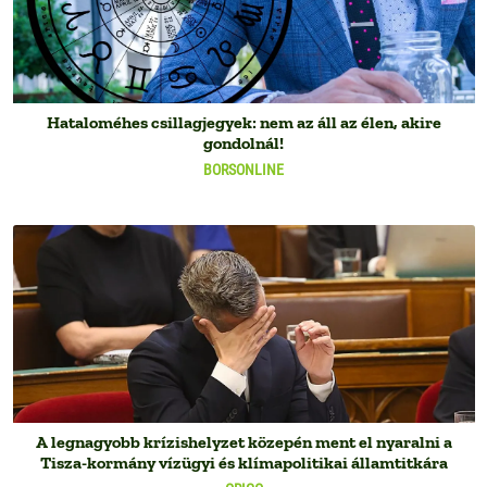
Hataloméhes csillagjegyek: nem az áll az élen, akire
gondolnál!
BORSONLINE
A legnagyobb krízishelyzet közepén ment el nyaralni a
Tisza-kormány vízügyi és klímapolitikai államtitkára