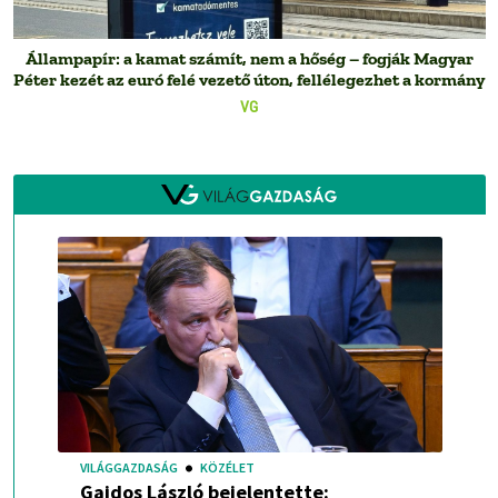
Állampapír: a kamat számít, nem a hőség – fogják Magyar
Péter kezét az euró felé vezető úton, fellélegezhet a kormány
VG
VILÁGGAZDASÁG
KÖZÉLET
Gajdos László bejelentette: