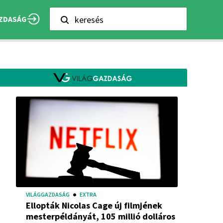
keresés
ZDASÁG
VILÁGGAZDASÁG
EXTRA
Ellopták Nicolas Cage új filmjének
mesterpéldányát, 105 millió dolláros