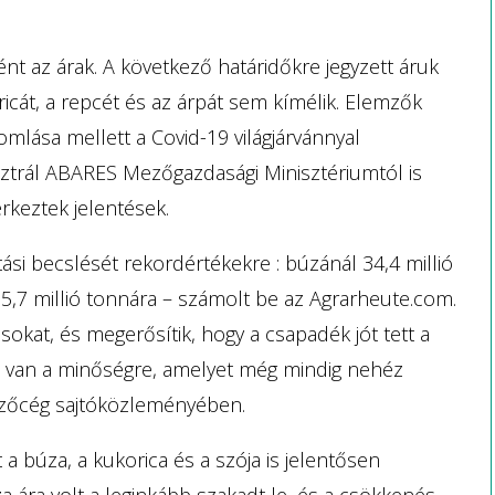
t az árak. A következő határidőkre jegyzett áruk
icát, a repcét és az árpát sem kímélik. Elemzők
omlása mellett a Covid-19 világjárvánnyal
sztrál ABARES Mezőgazdasági Minisztériumtól is
rkeztek jelentések.
tási becslését rekordértékekre : búzánál 34,4 millió
 5,7 millió tonnára – számolt be az Agrarheute.com.
okat, és megerősítik, hogy a csapadék jót tett a
l van a minőségre, amelyet még mindig nehéz
emzőcég sajtóközleményében.
 búza, a kukorica és a szója is jelentősen
 ára volt a leginkább szakadt le, és a csökkenés