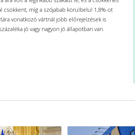
al csökkent, míg a szójabab körülbelül 1,8%-ot
tára vonatkozó vártnál jobb előrejelzések is
százaléka jó vagy nagyon jó állapotban van.