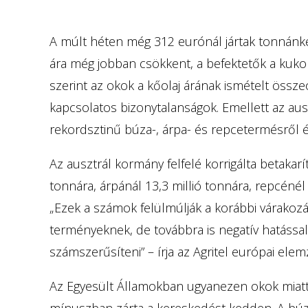
A múlt héten még 312 eurónál jártak tonnánkén
ára még jobban csökkent, a befektetők a kukor
szerint az okok a kőolaj árának ismételt össze
kapcsolatos bizonytalanságok. Emellett az au
rekordsztinű búza-, árpa- és repcetermésről é
Az ausztrál kormány felfelé korrigálta betakarí
tonnára, árpánál 13,3 millió tonnára, repcénél
„Ezek a számok felülmúlják a korábbi várakozás
terményeknek, de továbbra is negatív hatássa
számszerűsíteni” – írja az Agritel európai el
Az Egyesült Államokban ugyanezen okok miatt a
mínuszban zárta a kereskedést kedden. A búza