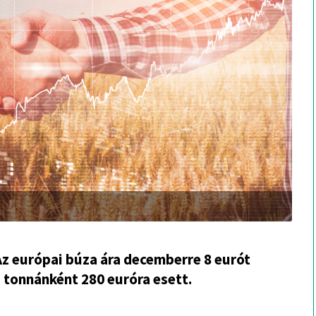
z európai búza ára decemberre 8 eurót
s tonnánként 280 euróra esett.