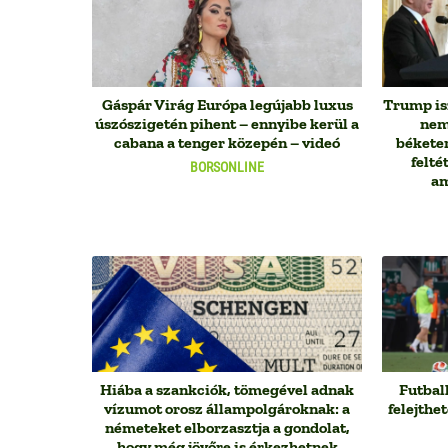
Gáspár Virág Európa legújabb luxus
Trump is
úszószigetén pihent – ennyibe kerül a
nem
cabana a tenger közepén – videó
békete
feltét
BORSONLINE
am
Hiába a szankciók, tömegével adnak
Futbal
vízumot orosz állampolgároknak: a
felejthe
németeket elborzasztja a gondolat,
hogy még jövőre is érkezhetnek