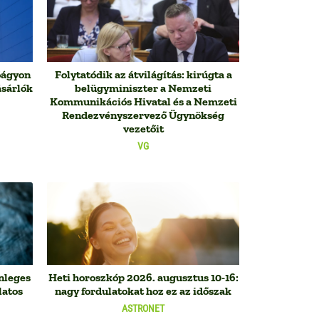
óágyon
Folytatódik az átvilágítás: kirúgta a
ásárlók
belügyminiszter a Nemzeti
Kommunikációs Hivatal és a Nemzeti
Rendezvényszervező Ügynökség
vezetőit
VG
nleges
Heti horoszkóp 2026. augusztus 10-16:
latos
nagy fordulatokat hoz ez az időszak
ASTRONET