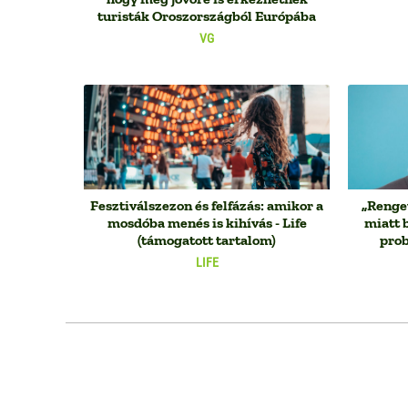
turisták Oroszországból Európába
VG
Fesztiválszezon és felfázás: amikor a
„Renge
mosdóba menés is kihívás - Life
miatt 
(támogatott tartalom)
prob
LIFE