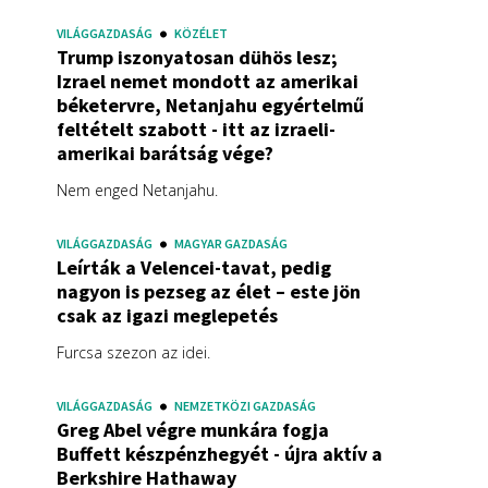
VILÁGGAZDASÁG
KÖZÉLET
Trump iszonyatosan dühös lesz;
Izrael nemet mondott az amerikai
béketervre, Netanjahu egyértelmű
feltételt szabott - itt az izraeli-
amerikai barátság vége?
Nem enged Netanjahu.
VILÁGGAZDASÁG
MAGYAR GAZDASÁG
Leírták a Velencei-tavat, pedig
nagyon is pezseg az élet – este jön
csak az igazi meglepetés
Furcsa szezon az idei.
VILÁGGAZDASÁG
NEMZETKÖZI GAZDASÁG
Greg Abel végre munkára fogja
Buffett készpénzhegyét - újra aktív a
Berkshire Hathaway