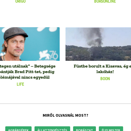
ORIGO
BORSONLINE
tegen utálnak" – Betegsége
Füstbe borult a Kisavas, ég 
bántják Brad Pitt-tet, pedig
lakóház!
lémájával nincs egyedül
BOON
LIFE
MIRŐL OLVASNÁL MOST?
AGRÁRGÉPEK
ÁLLATTENYÉSZTÉS
BORÁSZAT
ÉLELMISZER