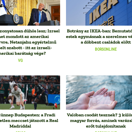
zonyatosan dühös lesz; Izrael
Botrány az IKEA-ban: Bemutat
et mondott az amerikai
estek egymásnak a szerelmes v
rvre, Netanjahu egyértelmű
a döbbent családok előtt
elt szabott - itt az izraeli-
BORSONLINE
erikai barátság vége?
VG
lünnep Budapesten: a Fradi
Valóban csodát tesznek? 3 külö
tetlen meccset játszott a Real
magyar forrás, aminek varázs
Madriddal
erőt tulajdonítanak