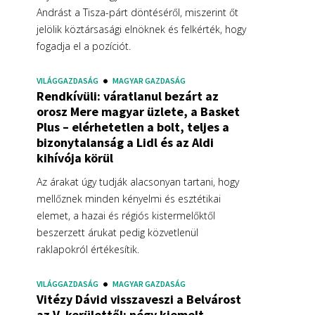
Andrást a Tisza-párt döntéséről, miszerint őt
jelölik köztársasági elnöknek és felkérték, hogy
fogadja el a pozíciót.
VILÁGGAZDASÁG
MAGYAR GAZDASÁG
Rendkívüli: váratlanul bezárt az
orosz Mere magyar üzlete, a Basket
Plus – elérhetetlen a bolt, teljes a
bizonytalanság a Lidl és az Aldi
kihívója körül
Az árakat úgy tudják alacsonyan tartani, hogy
mellőznek minden kényelmi és esztétikai
elemet, a hazai és régiós kistermelőktől
beszerzett árukat pedig közvetlenül
raklapokról értékesítik.
VILÁGGAZDASÁG
MAGYAR GAZDASÁG
Vitézy Dávid visszaveszi a Belvárost
az V. kerülettől: négy kiemelt