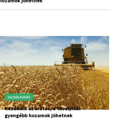
hozamok jöhetnek
GAZDÁLKODÁS
Kezdődik az aratás, a tavalyinál
gyengébb hozamok jöhetnek