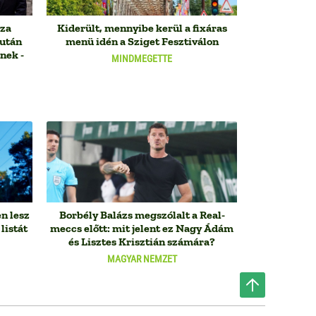
sza
Kiderült, mennyibe kerül a fixáras
iután
menü idén a Sziget Fesztiválon
nek -
MINDMEGETTE
en lesz
Borbély Balázs megszólalt a Real-
listát
meccs előtt: mit jelent ez Nagy Ádám
és Lisztes Krisztián számára?
MAGYAR NEMZET