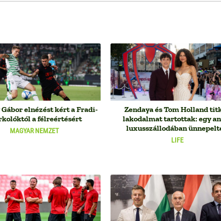
Gábor elnézést kért a Fradi-
Zendaya és Tom Holland tit
rkolóktól a félreértésért
lakodalmat tartottak: egy a
luxusszállodában ünnepelt
MAGYAR NEMZET
LIFE