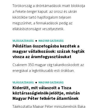
Törökország a dróntámadások miatt blokkolja
a Fekete-tenger kapuit: az orosz és ukrán
kikötőkbe tartó hajóforgalom teljesen
megszűnhet, a fennakadások pedig az
ellátásbiztonságot veszélyeztetik.
VILÁGGAZDASÁG
MAGYAR GAZDASÁG
Példátlan összefogásba kezdtek a
magyar vállalkozások: százak fogták
vissza az áramfogyasztásukat
Csaknem 350 magyar cég takarékoskodott az
energiával a legkritikusabb esti órákban.
VILÁGGAZDASÁG
MAGYAR GAZDASÁG
Kiderült, mit válaszolt a Tisza
köztársaságielnök-jelöltje, miután
Magyar Péter felkérte államfőnek
Tájékoztatta Magyar Péter miniszterelnök Baka