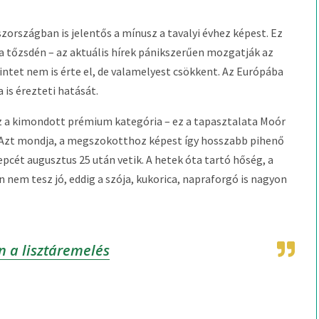
zországban is jelentős a mínusz a tavalyi évhez képest. Ez
 a tőzsdén – az aktuális hírek pánikszerűen mozgatják az
intet nem is érte el, de valamelyest csökkent. Az Európába
is érezteti hatását.
z a kimondott prémium kategória – ez a tapasztalata Moór
l. Azt mondja, a megszokotthoz képest így hosszabb pihenő
epcét augusztus 25 után vetik. A hetek óta tartó hőség, a
 nem tesz jó, eddig a szója, kukorica, napraforgó is nagyon
n a lisztáremelés