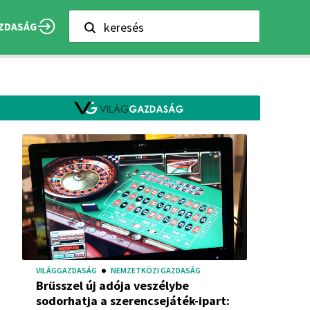
keresés
ZDASÁG
VILÁGGAZDASÁG
NEMZETKÖZI GAZDASÁG
Brüsszel új adója veszélybe
sodorhatja a szerencsejáték-ipart: