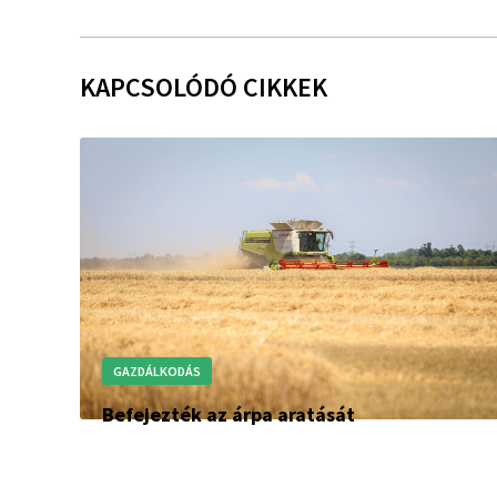
KAPCSOLÓDÓ CIKKEK
GAZDÁLKODÁS
Befejezték az árpa aratását