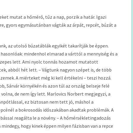
keket mutat a hőmérő, tűz a nap, porzik a határ. Igazi
rre, gyors egymásutánban vágták az árpát, repcét, búzát a
k, az utolsó búzatáblák egyikét takarítják be éppen.
 hasonlóak: mindenhol elmarad a várttól a mennyiség és a
közepes lett. Ami nyolc tonnás hozamot mutatott
ek, abból hét lett. – Vágtunk nagyon szépet is, de több
zemek. A miérteket még ki kell értékelni – teszi hozzá.
b, Sárvár környékén és azon túl az ország belseje felé
t volna, de nem így lett. Marlovics Norbert megjegyzi, a
pótlással, ez biztosan nem tett jó, máshol a
 repcénél a bokrosodás időszakában akadtak problémák. A
bással reagálta le a növény. – A hőmérsékletingadozás
 mindegy, hogy kinek éppen milyen fázisban van a repce