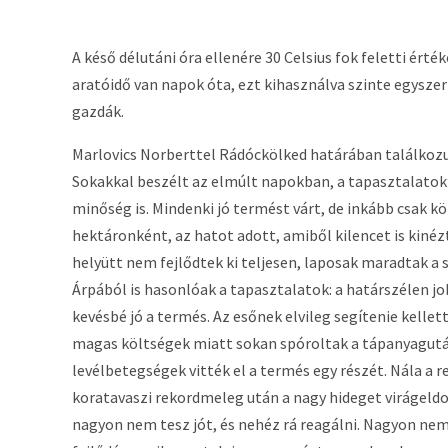
A késő délutáni óra ellenére 30 Celsius fok feletti érté
aratóidő van napok óta, ezt kihasználva szinte egysze
gazdák.
Marlovics Norberttel Rádóckölked határában találkozun
Sokakkal beszélt az elmúlt napokban, a tapasztalatok
minőség is. Mindenki jó termést várt, de inkább csak 
hektáronként, az hatot adott, amiből kilencet is kinézt
helyütt nem fejlődtek ki teljesen, laposak maradtak a s
Árpából is hasonlóak a tapasztalatok: a határszélen job
kevésbé jó a termés. Az esőnek elvileg segítenie kellet
magas költségek miatt sokan spóroltak a tápanyagután
levélbetegségek vitték el a termés egy részét. Nála a
koratavaszi rekordmeleg után a nagy hideget virágeldo
nagyon nem tesz jót, és nehéz rá reagálni. Nagyon nem