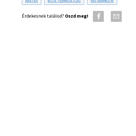
ARATÁS
BÚZA TERMÉSÁTLAG
VAS VÁRMEGYE
Érdekesnek találod?
Oszd meg!