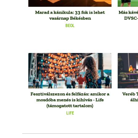
Marad a kánikula: 33 fok is lehet
Más kávé
vasárnap Békésben
DVSC-v
BEOL
Fesztiválszezon és felfázás: amikor a
Veréb T
mosdóba menés is kihívás - Life
álh
(támogatott tartalom)
LIFE