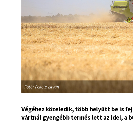
Fotó: Fekete István
Végéhez közeledik, több helyütt be is f
vártnál gyengébb termés lett az idei, a 