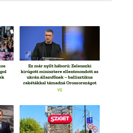
kos
Ez már nyílt háború: Zelenszki
ngol
kirúgott minisztere ellentmondott az
ek
ukrán államfőnek – ballisztikus
rakétákkal támadná Oroszországot
VG