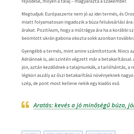
fejlődése, milyen a talaj – magyarázta a szakember.
Megtudjuk: Európaszerte nem jó az idei termés, és Oros
miatt folyamatosan ingadozik a búza felsávsárlási ára
árakat. Pozitívum, hogy a műtrágya ára ha a korábbi sz
beömlött ukrán gabona okozta sokk azonban továbbra 
Gyengébb a termés, mint amire számítottunk. Nincs a
Adriánnak is, aki szintén végzett már a betakarítássa
jön, aztán kezdődnek a talajmunkák, a tarlóhántás, a r
légköri aszály az őszi betakarítású növényeknek nagyon
szép, de pont most kellene nekik egy kiadós eső.
Aratás: kevés a jó minőségű búza, jö