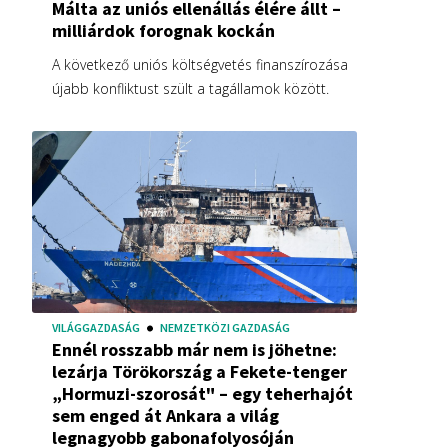
Málta az uniós ellenállás élére állt –
milliárdok forognak kockán
A következő uniós költségvetés finanszírozása
újabb konfliktust szült a tagállamok között.
VILÁGGAZDASÁG
NEMZETKÖZI GAZDASÁG
Ennél rosszabb már nem is jöhetne:
lezárja Törökország a Fekete-tenger
„Hormuzi-szorosát" – egy teherhajót
sem enged át Ankara a világ
legnagyobb gabonafolyosóján