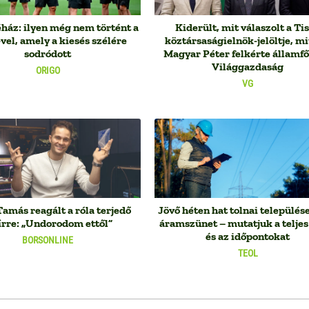
ház: ilyen még nem történt a
Kiderült, mit válaszolt a Ti
el, amely a kiesés szélére
köztársaságielnök-jelöltje, m
sodródott
Magyar Péter felkérte államfő
Világgazdaság
ORIGO
VG
amás reagált a róla terjedő
Jövő héten hat tolnai település
írre: „Undorodom ettől”
áramszünet – mutatjuk a teljes 
és az időpontokat
BORSONLINE
TEOL