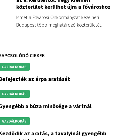
közterület kerülhet újra a fővároshoz
Ismét a Fővárosi Önkormányzat kezelheti
Budapest több meghatározó közterületét.
KAPCSOLÓDÓ CIKKEK
GAZDÁLKODÁS
befejezték az árpa aratását
GAZDÁLKODÁS
gyengébb a búza minősége a vártnál
GAZDÁLKODÁS
atás, a tavalyinál gyengébb