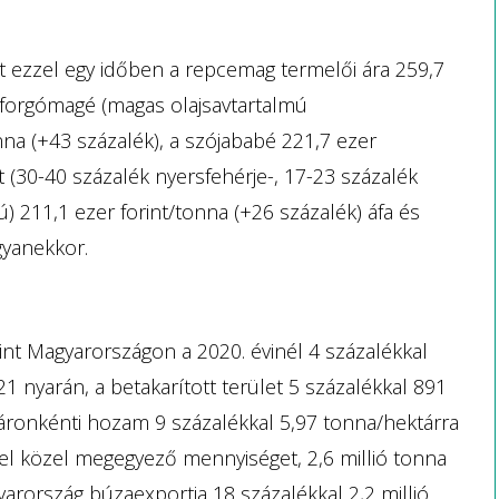
t ezzel egy időben a repcemag termelői ára 259,7
raforgómagé (magas olajsavtartalmú
nna (+43 százalék), a szójababé 221,7 ezer
ját (30-40 százalék nyersfehérje-, 17-23 százalék
ú) 211,1 ezer forint/tonna (+26 százalék) áfa és
ugyanekkor.
erint Magyarországon a 2020. évinél 4 százalékkal
21 nyarán, a betakarított terület 5 százalékkal 891
áronkénti hozam 9 százalékkal 5,97 tonna/hektárra
vel közel megegyező mennyiséget, 2,6 millió tonna
arország búzaexportja 18 százalékkal 2,2 millió