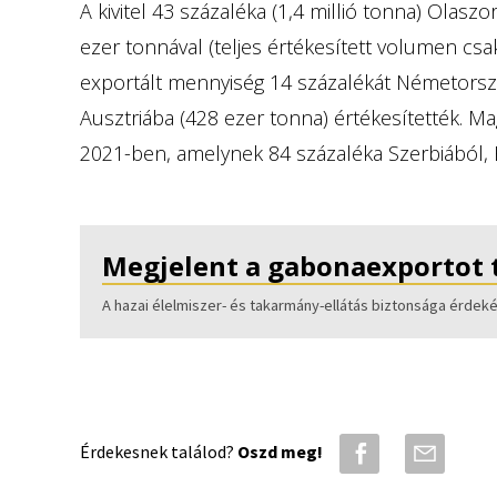
A kivitel 43 százaléka (1,4 millió tonna) Olas
ezer tonnával (teljes értékesített volumen cs
exportált mennyiség 14 százalékát Németorszá
Ausztriába (428 ezer tonna) értékesítették. M
2021-ben, amelynek 84 százaléka Szerbiából, 
Megjelent a gabonaexportot t
A hazai élelmiszer- és takarmány-ellátás biztonsága érde
Érdekesnek találod?
Oszd meg!