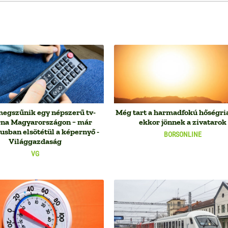
megszűnik egy népszerű tv-
Még tart a harmadfokú hőségria
rna Magyarországon − már
ekkor jönnek a zivatarok
usban elsötétül a képernyő -
BORSONLINE
Világgazdaság
VG