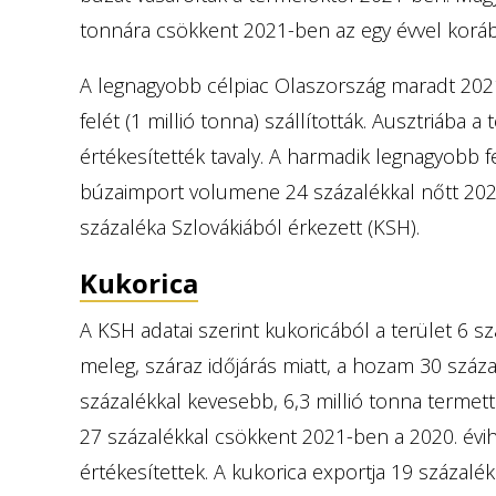
tonnára csökkent 2021-ben az egy évvel koráb
A legnagyobb célpiac Olaszország maradt 202
felét (1 millió tonna) szállították. Ausztriába 
értékesítették tavaly. A harmadik legnagyobb f
búzaimport volumene 24 százalékkal nőtt 20
százaléka Szlovákiából érkezett (KSH).
Kukorica
A KSH adatai szerint kukoricából a terület 6 s
meleg, száraz időjárás miatt, a hozam 30 száza
százalékkal kevesebb, 6,3 millió tonna termet
27 százalékkal csökkent 2021-ben a 2020. évih
értékesítettek. A kukorica exportja 19 százal