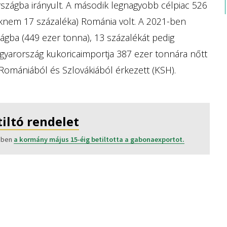
zországba irányult. A második legnagyobb célpiac 526
aknem 17 százaléka) Románia volt. A 2021-ben
gba (449 ezer tonna), 13 százalékát pedig
agyarország kukoricaimportja 387 ezer tonnára nőtt
Romániából és Szlovákiából érkezett (KSH).
iltó rendelet
kében
a kormány május 15-éig betiltotta a gabonaexportot.