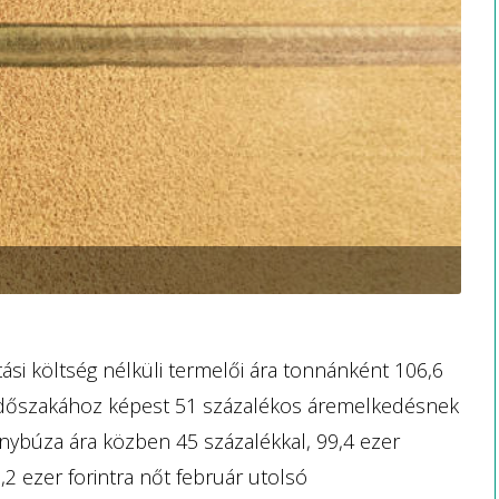
ási költség nélküli termelői ára tonnánként 106,6
s időszakához képest 51 százalékos áremelkedésnek
ánybúza ára közben 45 százalékkal, 99,4 ezer
,2 ezer forintra nőt február utolsó