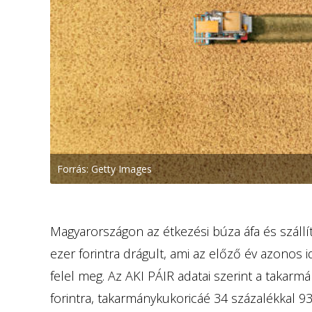
Forrás: Getty Images
Magyarországon az étkezési búza áfa és szállít
ezer forintra drágult, ami az előző év azono
felel meg. Az AKI PÁIR adatai szerint a takarm
forintra, takarmánykukoricáé 34 százalékkal 93