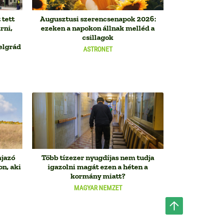
 tett
Augusztusi szerencsenapok 2026:
rni,
ezeken a napokon állnak melléd a
csillagok
elgrád
ASTRONET
mjazó
Több tízezer nyugdíjas nem tudja
on, aki
igazolni magát ezen a héten a
kormány miatt?
MAGYAR NEMZET