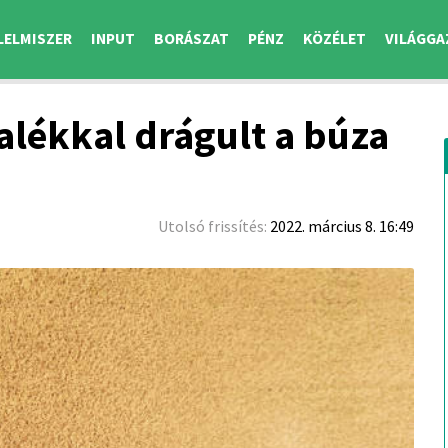
LELMISZER
INPUT
BORÁSZAT
PÉNZ
KÖZÉLET
VILÁGGA
alékkal drágult a búza
Utolsó frissítés:
2022. március 8. 16:49