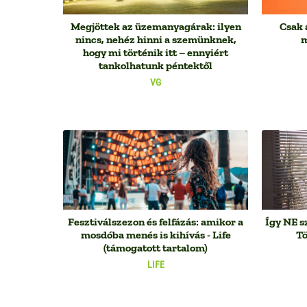
Megjöttek az üzemanyagárak: ilyen
Csak 
nincs, nehéz hinni a szemünknek,
m
hogy mi történik itt – ennyiért
tankolhatunk péntektől
VG
Fesztiválszezon és felfázás: amikor a
Így NE s
mosdóba menés is kihívás - Life
Tö
(támogatott tartalom)
LIFE