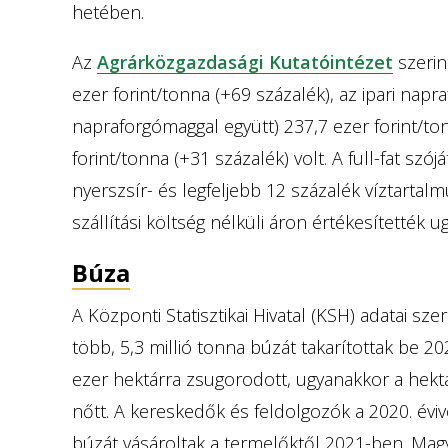
hetében.
Az
Agrárközgazdasági Kutatóintézet
szerin
ezer forint/tonna (+69 százalék), az ipari nap
napraforgómaggal együtt) 237,7 ezer forint/to
forint/tonna (+31 százalék) volt. A full-fat szó
nyerszsír- és legfeljebb 12 százalék víztartalm
szállítási költség nélküli áron értékesítették 
Búza
A Központi Statisztikai Hivatal (KSH) adatai sz
több, 5,3 millió tonna búzát takarítottak be 20
ezer hektárra zsugorodott, ugyanakkor a hekt
nőtt. A kereskedők és feldolgozók a 2020. évi
búzát vásároltak a termelőktől 2021-ben. Magy