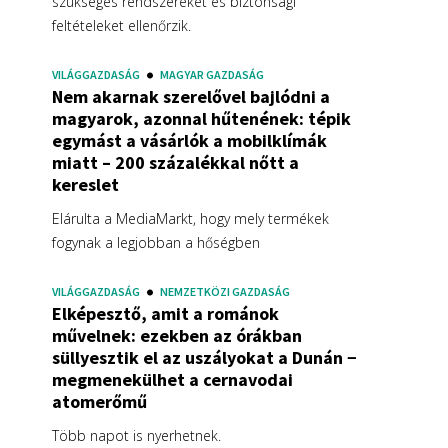
szükséges rendszereket és biztonsági
feltételeket ellenőrzik.
VILÁGGAZDASÁG
MAGYAR GAZDASÁG
Nem akarnak szerelővel bajlódni a
magyarok, azonnal hűtenének: tépik
egymást a vásárlók a mobilklímák
miatt – 200 százalékkal nőtt a
kereslet
Elárulta a MediaMarkt, hogy mely termékek
fogynak a legjobban a hőségben
VILÁGGAZDASÁG
NEMZETKÖZI GAZDASÁG
Elképesztő, amit a románok
művelnek: ezekben az órákban
süllyesztik el az uszályokat a Dunán −
megmenekülhet a cernavodai
atomerőmű
Több napot is nyerhetnek.