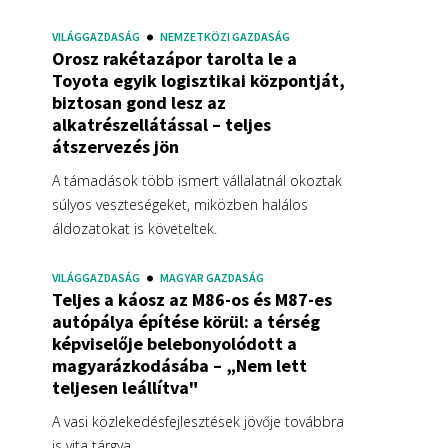
VILÁGGAZDASÁG
NEMZETKÖZI GAZDASÁG
Orosz rakétazápor tarolta le a
Toyota egyik logisztikai központját,
biztosan gond lesz az
alkatrészellátással – teljes
átszervezés jön
A támadások több ismert vállalatnál okoztak
súlyos veszteségeket, miközben halálos
áldozatokat is követeltek.
VILÁGGAZDASÁG
MAGYAR GAZDASÁG
Teljes a káosz az M86-os és M87-es
autópálya építése körül: a térség
képviselője belebonyolódott a
magyarázkodásába – „Nem lett
teljesen leállítva"
A vasi közlekedésfejlesztések jövője továbbra
is vita tárgya.