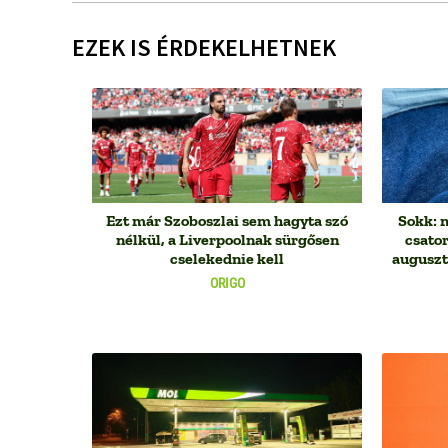
EZEK IS ÉRDEKELHETNEK
Ezt már Szoboszlai sem hagyta szó
Sokk: 
nélkül, a Liverpoolnak sürgősen
csato
cselekednie kell
auguszt
ORIGO