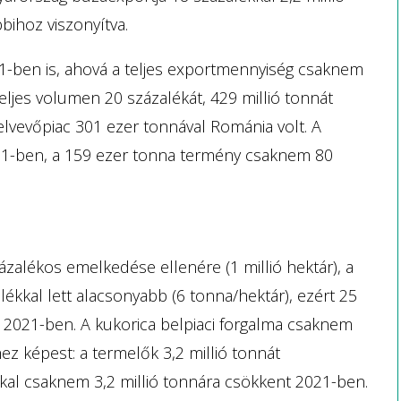
bihoz viszonyítva.
1-ben is, ahová a teljes exportmennyiség csaknem
a teljes volumen 20 százalékát, 429 millió tonnát
elvevőpiac 301 ezer tonnával Románia volt. A
21-ben, a 159 ezer tonna termény csaknem 80
zázalékos emelkedése ellenére (1 millió hektár), a
lékkal lett alacsonyabb (6 tonna/hektár), ezért 25
t 2021-ben. A kukorica belpiaci forgalma csaknem
ez képest: a termelők 3,2 millió tonnát
ékkal csaknem 3,2 millió tonnára csökkent 2021-ben.