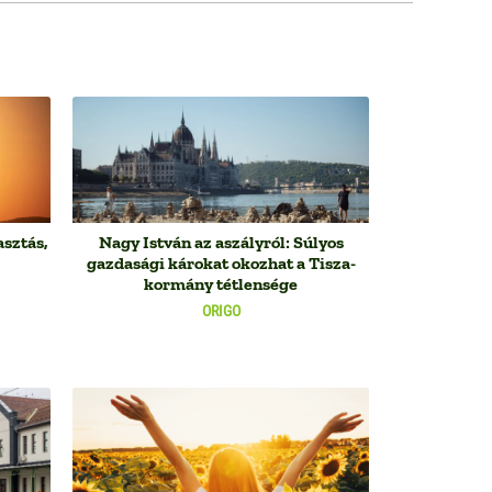
sztás,
Nagy István az aszályról: Súlyos
gazdasági károkat okozhat a Tisza-
kormány tétlensége
ORIGO