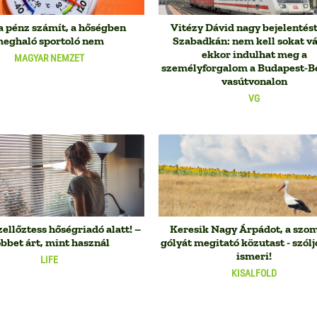
a pénz számít, a hőségben
Vitézy Dávid nagy bejelentést
eghaló sportoló nem
Szabadkán: nem kell sokat vá
ekkor indulhat meg a
MAGYAR NEMZET
személyforgalom a Budapest-B
vasútvonalon
VG
zellőztess hőségriadó alatt! –
Keresik Nagy Árpádot, a szo
bbet árt, mint használ
gólyát megitató közutast - szólj
ismeri!
LIFE
KISALFOLD