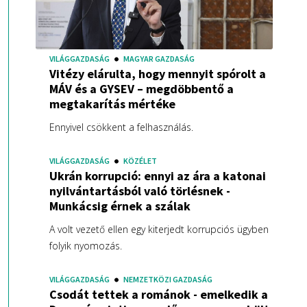
VILÁGGAZDASÁG
MAGYAR GAZDASÁG
Vitézy elárulta, hogy mennyit spórolt a
MÁV és a GYSEV – megdöbbentő a
megtakarítás mértéke
Ennyivel csökkent a felhasználás.
VILÁGGAZDASÁG
KÖZÉLET
Ukrán korrupció: ennyi az ára a katonai
nyilvántartásból való törlésnek -
Munkácsig érnek a szálak
A volt vezető ellen egy kiterjedt korrupciós ügyben
folyik nyomozás.
VILÁGGAZDASÁG
NEMZETKÖZI GAZDASÁG
Csodát tettek a románok - emelkedik a