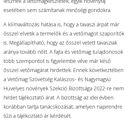
lesznek a vetőmagkészletek, egyik növényfaj
esetében sem számítanak minőségi gondokra.
A klímaváltozás hatása is, hogy a tavaszi árpát már
ősszel elvetik a termelők és a vetőmagot szaporítók
is. Megállapítható, hogy az ősszel vetett tavasziak
aránya tovább nőtt. A fajta és vetőmag tulajdonosok
több szempontot is figyelembe véve már késő
ősszel vetőmagárat hirdettek. Ennek következtében
a Vetőmag Szövetség Kalászos- és Nagymagvú
Hüvelyes növények Szekció Bizottsága 2022-re nem
hirdet tájékoztató árat. A bizottság az idei évben
korábban tartja tanácskozását, amelyen napirendre
tűzi a tájékoztató ár kérdését.