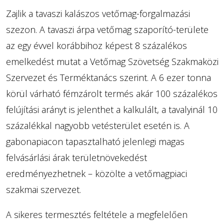
Zajlik a tavaszi kalászos vetőmag-forgalmazási
szezon. A tavaszi árpa vetőmag szaporító-területe
az egy évvel korábbihoz képest 8 százalékos
emelkedést mutat a Vetőmag Szövetség Szakmaközi
Szervezet és Terméktanács szerint. A 6 ezer tonna
körül várható fémzárolt termés akár 100 százalékos
felújítási arányt is jelenthet a kalkulált, a tavalyinál 10
százalékkal nagyobb vetésterület esetén is. A
gabonapiacon tapasztalható jelenlegi magas
felvásárlási árak területnövekedést
eredményezhetnek – közölte a vetőmagpiaci
szakmai szervezet.
A sikeres termesztés feltétele a megfelelően