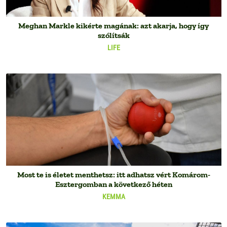
Meghan Markle kikérte magának: azt akarja, hogy így
szólítsák
LIFE
Most te is életet menthetsz: itt adhatsz vért Komárom-
Esztergomban a következő héten
KEMMA