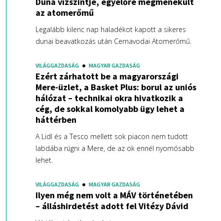
Duna vízszintje, egyelőre megmenekült
az atomerőmű
Legalább kilenc nap haladékot kapott a sikeres
dunai beavatkozás után Cernavodai Atomerőmű.
VILÁGGAZDASÁG
MAGYAR GAZDASÁG
Ezért zárhatott be a magyarországi
Mere-üzlet, a Basket Plus: borul az uniós
hálózat – technikai okra hivatkozik a
cég, de sokkal komolyabb ügy lehet a
háttérben
A Lidl és a Tesco mellett sok piacon nem tudott
labdába rúgni a Mere, de az ok ennél nyomósabb
lehet.
VILÁGGAZDASÁG
MAGYAR GAZDASÁG
Ilyen még nem volt a MÁV történetében
– álláshirdetést adott fel Vitézy Dávid