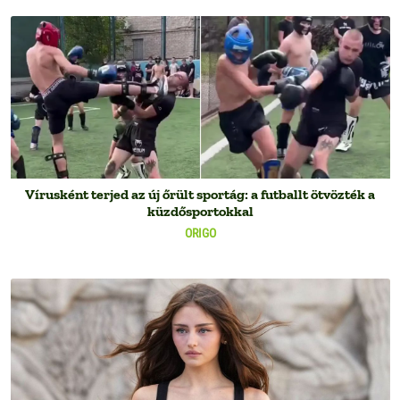
Vírusként terjed az új őrült sportág: a futballt ötvözték a
küzdősportokkal
ORIGO