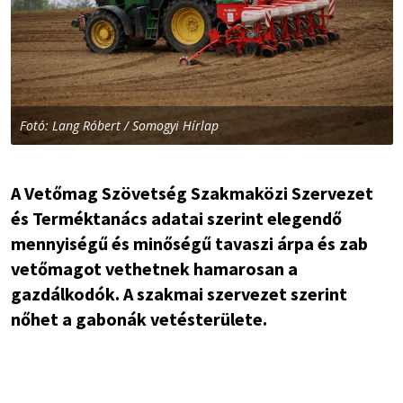
Fotó: Lang Róbert / Somogyi Hírlap
A Vetőmag Szövetség Szakmaközi Szervezet
és Terméktanács adatai szerint elegendő
mennyiségű és minőségű tavaszi árpa és zab
vetőmagot vethetnek hamarosan a
gazdálkodók. A szakmai szervezet szerint
nőhet a gabonák vetésterülete.