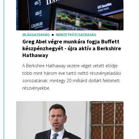
VILÁGGAZDASÁG
NEMZETKÖZI GAZDASÁG
Greg Abel végre munkára fogja Buffett
készpénzhegyét - újra aktív a Berkshire
Hathaway
A Berkshire Hathaway vezére véget vetett elődje
több mint három éve tartó nettó részvényeladási
sorozatának: mintegy 20 milliárd dollárt fektetett
részvényekbe.