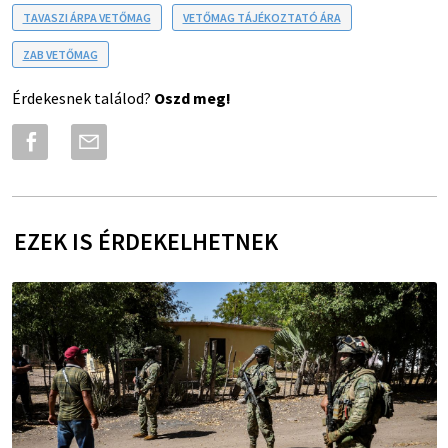
TAVASZI ÁRPA VETŐMAG
VETŐMAG TÁJÉKOZTATÓ ÁRA
ZAB VETŐMAG
Érdekesnek találod?
Oszd meg!
EZEK IS ÉRDEKELHETNEK