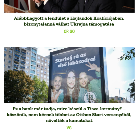
Alábbhagyott a lendület a Hajlandók Koalíciójában,
bizonytalanná válhat Ukrajna támogatása
ORIGO
Ez a bank már tudja, mire készül a Tisza-kormány? –
köszönik, nem kérnek többet az Otthon Start versenyéből,
növelték a kamatokat
VG