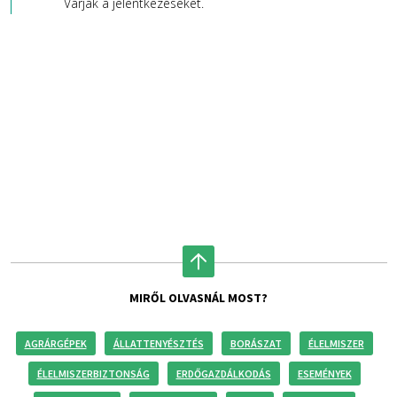
Várják a jelentkezéseket.
MIRŐL OLVASNÁL MOST?
AGRÁRGÉPEK
ÁLLATTENYÉSZTÉS
BORÁSZAT
ÉLELMISZER
ÉLELMISZERBIZTONSÁG
ERDŐGAZDÁLKODÁS
ESEMÉNYEK