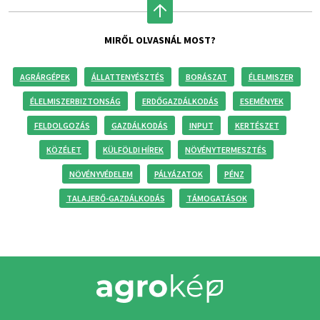
MIRŐL OLVASNÁL MOST?
AGRÁRGÉPEK
ÁLLATTENYÉSZTÉS
BORÁSZAT
ÉLELMISZER
ÉLELMISZERBIZTONSÁG
ERDŐGAZDÁLKODÁS
ESEMÉNYEK
FELDOLGOZÁS
GAZDÁLKODÁS
INPUT
KERTÉSZET
KÖZÉLET
KÜLFÖLDI HÍREK
NÖVÉNYTERMESZTÉS
NÖVÉNYVÉDELEM
PÁLYÁZATOK
PÉNZ
TALAJERŐ-GAZDÁLKODÁS
TÁMOGATÁSOK