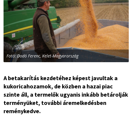
Fotó: Dodó Ferenc, Kelet-Magyarország
A betakarítás kezdetéhez képest javultak a
kukoricahozamok, de közben a hazai piac
szinte áll, a termelők ugyanis inkább betárolják
terményüket, további áremelkedésben
reménykedve.