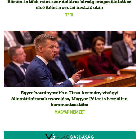
Börtön és több mint ezer dolláros bírság: megszületett az
első ítélet a ceutai invázió után
TEOL
Egyre botrányosabb a Tisza-kormány vízügyi
államtitkárának nyaralása, Magyar Péter is beszállt a
kommentcsatába
MAGYAR NEMZET