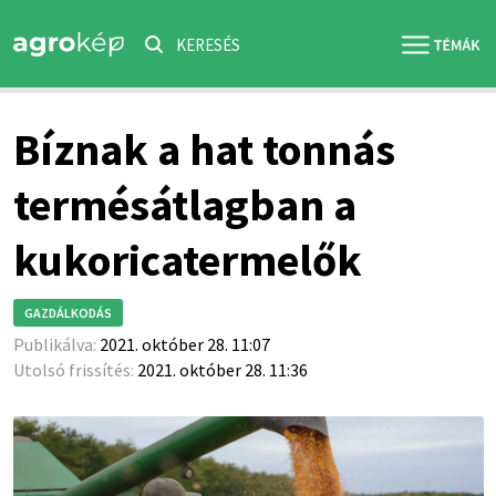
KERESÉS
Bíznak a hat tonnás
termésátlagban a
kukoricatermelők
GAZDÁLKODÁS
Publikálva:
2021. október 28. 11:07
Utolsó frissítés:
2021. október 28. 11:36