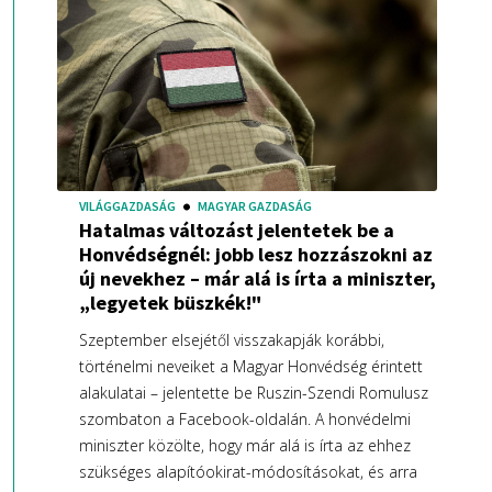
VILÁGGAZDASÁG
MAGYAR GAZDASÁG
Hatalmas változást jelentetek be a
Honvédségnél: jobb lesz hozzászokni az
új nevekhez – már alá is írta a miniszter,
„legyetek büszkék!"
Szeptember elsejétől visszakapják korábbi,
történelmi neveiket a Magyar Honvédség érintett
alakulatai – jelentette be Ruszin-Szendi Romulusz
szombaton a Facebook-oldalán. A honvédelmi
miniszter közölte, hogy már alá is írta az ehhez
szükséges alapítóokirat-módosításokat, és arra