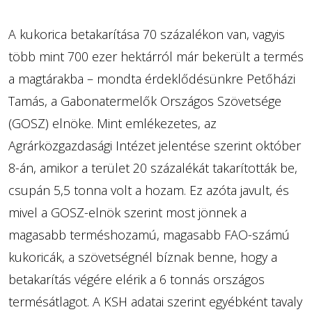
A kukorica betakarítása 70 százalékon van, vagyis
több mint 700 ezer hektárról már bekerült a termés
a magtárakba – mondta érdeklődésünkre Petőházi
Tamás, a Gabonatermelők Országos Szövetsége
(GOSZ) elnöke. Mint emlékezetes, az
Agrárközgazdasági Intézet jelentése szerint október
8-án, amikor a terület 20 százalékát takarították be,
csupán 5,5 tonna volt a hozam. Ez azóta javult, és
mivel a GOSZ-elnök szerint most jönnek a
magasabb terméshozamú, magasabb FAO-számú
kukoricák, a szövetségnél bíznak benne, hogy a
betakarítás végére elérik a 6 tonnás országos
termésátlagot. A KSH adatai szerint egyébként tavaly