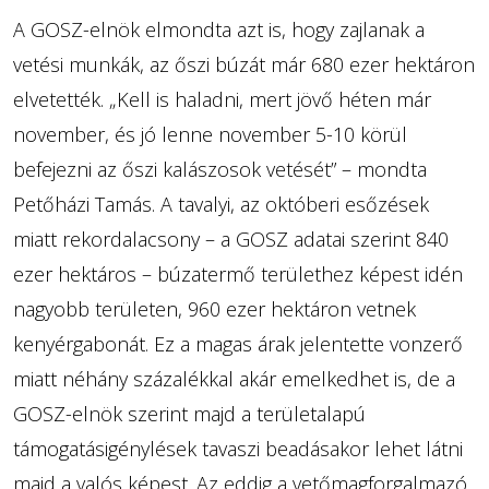
A GOSZ-elnök elmondta azt is, hogy zajlanak a
vetési munkák, az őszi búzát már 680 ezer hektáron
elvetették. „Kell is haladni, mert jövő héten már
november, és jó lenne november 5-10 körül
befejezni az őszi kalászosok vetését” – mondta
Petőházi Tamás. A tavalyi, az októberi esőzések
miatt rekordalacsony – a GOSZ adatai szerint 840
ezer hektáros – búzatermő területhez képest idén
nagyobb területen, 960 ezer hektáron vetnek
kenyérgabonát. Ez a magas árak jelentette vonzerő
miatt néhány százalékkal akár emelkedhet is, de a
GOSZ-elnök szerint majd a területalapú
támogatásigénylések tavaszi beadásakor lehet látni
majd a valós képest. Az eddig a vetőmagforgalmazó