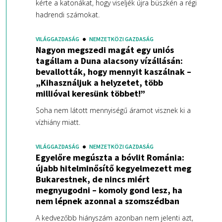
kérte a katonákat, hogy viseljék újra büszkén a régi
hadrendi számokat.
VILÁGGAZDASÁG
NEMZETKÖZI GAZDASÁG
Nagyon megszedi magát egy uniós
tagállam a Duna alacsony vízállásán:
bevallották, hogy mennyit kaszálnak –
„Kihasználjuk a helyzetet, több
millióval keresünk többet!”
Soha nem látott mennyiségű áramot visznek ki a
vízhiány miatt.
VILÁGGAZDASÁG
NEMZETKÖZI GAZDASÁG
Egyelőre megúszta a bóvlit Románia:
újabb hitelminősítő kegyelmezett meg
Bukarestnek, de nincs miért
megnyugodni – komoly gond lesz, ha
nem lépnek azonnal a szomszédban
A kedvezőbb hiányszám azonban nem jelenti azt,