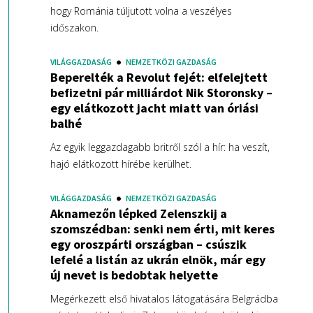
hogy Románia túljutott volna a veszélyes
időszakon.
VILÁGGAZDASÁG
NEMZETKÖZI GAZDASÁG
Beperelték a Revolut fejét: elfelejtett
befizetni pár milliárdot Nik Storonsky –
egy elátkozott jacht miatt van óriási
balhé
Az egyik leggazdagabb britről szól a hír: ha veszít,
hajó elátkozott hírébe kerülhet.
VILÁGGAZDASÁG
NEMZETKÖZI GAZDASÁG
Aknamezőn lépked Zelenszkij a
szomszédban: senki nem érti, mit keres
egy oroszpárti országban – csúszik
lefelé a listán az ukrán elnök, már egy
új nevet is bedobtak helyette
Megérkezett első hivatalos látogatására Belgrádba