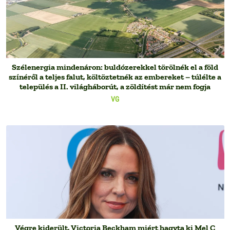
Szélenergia mindenáron: buldózerekkel törölnék el a föld
színéről a teljes falut, költöztetnék az embereket – túlélte a
település a II. világháborút, a zöldítést már nem fogja
VG
Végre kiderült, Victoria Beckham miért hagyta ki Mel C