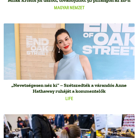
Milák Kristóf jól úszott, továbbjutott 50 pillangón az Eb-n
MAGYAR NEMZET
„Nevetségesen néz ki” – Szétszedték a várandós Anne
Hathaway ruháját a kommentelők
LIFE