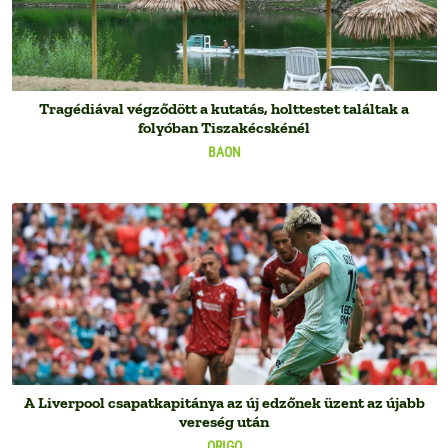
Tragédiával végződött a kutatás, holttestet találtak a
folyóban Tiszakécskénél
BAON
A Liverpool csapatkapitánya az új edzőnek üzent az újabb
vereség után
ORIGO