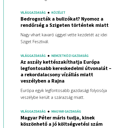
VILÁGGAZDASÁG
KÖZÉLET
Bedrogozták a bulizókat? Nyomoz a
rendőrség a Szigeten történtek miatt
Nagy vihart kavaró üggyel vette kezdetét az idei
Sziget Fesztivál.
VILÁGGAZDASÁG
NEMZETKÖZI GAZDASÁG
Az aszály kettészakíthatja Európa
legfontosabb kereskedelmi útvonalát –
a rekordalacsony vízállás miatt
veszélyben a Rajna
Európa egyik legfontosabb gazdasági folyosója
veszélybe került a szárazság miatt.
VILÁGGAZDASÁG
MAGYAR GAZDASÁG
Magyar Péter máris tudja, kinek
köszönhető a jó költségvetési szám