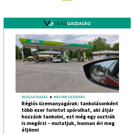
VILÁGGAZDASÁG
MAGYAR GAZDASÁG
Régiós üzemanyagárak: tankolásonként
több ezer forintot spórolhat, aki átjár
hozzánk tankolni, ezt még egy osztrák
is megérzi – mutatjuk, honnan éri meg
átjönni