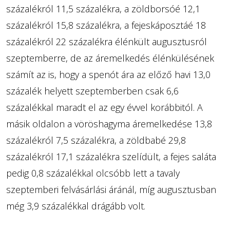
százalékról 11,5 százalékra, a zöldborsóé 12,1
százalékról 15,8 százalékra, a fejeskáposztáé 18
százalékról 22 százalékra élénkült augusztusról
szeptemberre, de az áremelkedés élénkülésének
számít az is, hogy a spenót ára az előző havi 13,0
százalék helyett szeptemberben csak 6,6
százalékkal maradt el az egy évvel korábbitól. A
másik oldalon a vöröshagyma áremelkedése 13,8
százalékról 7,5 százalékra, a zöldbabé 29,8
százalékról 17,1 százalékra szelídült, a fejes saláta
pedig 0,8 százalékkal olcsóbb lett a tavaly
szeptemberi felvásárlási áránál, míg augusztusban
még 3,9 százalékkal drágább volt.