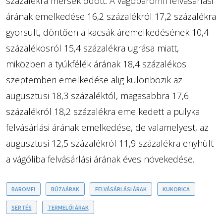
százalékra mérséklődött. A vágóbaromfi felvásárlási
árának emelkedése 16,2 százalékról 17,2 százalékra
gyorsult, döntően a kacsák áremelkedésének 10,4
százalékosról 15,4 százalékra ugrása miatt,
miközben a tyúkfélék árának 18,4 százalékos
szeptemberi emelkedése alig különbözik az
augusztusi 18,3 százaléktól, magasabbra 17,6
százalékról 18,2 százalékra emelkedett a pulyka
felvásárlási árának emelkedése, de valamelyest, az
augusztusi 12,5 százalékról 11,9 százalékra enyhült
a vágóliba felvásárlási árának éves növekedése.
BAROMFI
BÚZAÁRAK
FELVÁSÁRLÁSI ÁRAK
KUKORICA
SERTÉS
TERMELŐI ÁRAK