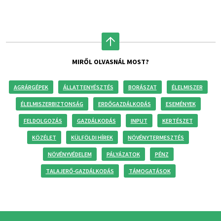
MIRŐL OLVASNÁL MOST?
AGRÁRGÉPEK
ÁLLATTENYÉSZTÉS
BORÁSZAT
ÉLELMISZER
ÉLELMISZERBIZTONSÁG
ERDŐGAZDÁLKODÁS
ESEMÉNYEK
FELDOLGOZÁS
GAZDÁLKODÁS
INPUT
KERTÉSZET
KÖZÉLET
KÜLFÖLDI HÍREK
NÖVÉNYTERMESZTÉS
NÖVÉNYVÉDELEM
PÁLYÁZATOK
PÉNZ
TALAJERŐ-GAZDÁLKODÁS
TÁMOGATÁSOK