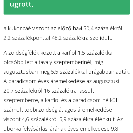
ugrott,
a kukoricáé viszont az előző havi 50,4 százalékról
2,2 százalékponttal 48,2 százalékra szelídült.
A zöldségfélék között a karfiol 1,5 százalékkal
olcsóbb lett a tavaly szeptemberinél, míg
augusztusban még 5,5 százalékkal drágábban adták.
A paradicsom éves áremelkedése az augusztusi
20,7 százalékról 16 százalékra lassult
szeptemberre, a karfiol és a paradicsom nélkül
számolt többi zöldség átlagos áremelkedése
viszont 4,6 százalékról 5,9 százalékra élénkült. Az
uborka felvásárlási árának éves emelkedése 9,8