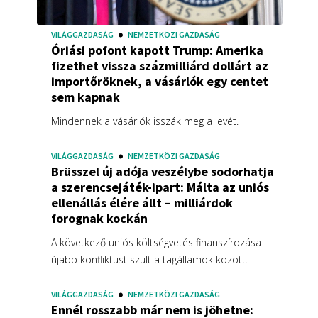
VILÁGGAZDASÁG
NEMZETKÖZI GAZDASÁG
Óriási pofont kapott Trump: Amerika
fizethet vissza százmilliárd dollárt az
importőröknek, a vásárlók egy centet
sem kapnak
Mindennek a vásárlók isszák meg a levét.
VILÁGGAZDASÁG
NEMZETKÖZI GAZDASÁG
Brüsszel új adója veszélybe sodorhatja
a szerencsejáték-ipart: Málta az uniós
ellenállás élére állt – milliárdok
forognak kockán
A következő uniós költségvetés finanszírozása
újabb konfliktust szült a tagállamok között.
VILÁGGAZDASÁG
NEMZETKÖZI GAZDASÁG
Ennél rosszabb már nem is jöhetne: