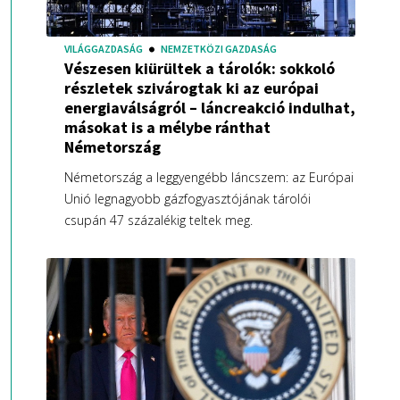
VILÁGGAZDASÁG
NEMZETKÖZI GAZDASÁG
Vészesen kiürültek a tárolók: sokkoló
részletek szivárogtak ki az európai
energiaválságról – láncreakció indulhat,
másokat is a mélybe ránthat
Németország
Németország a leggyengébb láncszem: az Európai
Unió legnagyobb gázfogyasztójának tárolói
csupán 47 százalékig teltek meg.