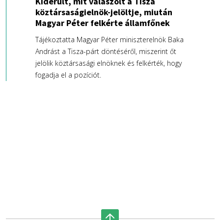
Kiderült, mit válaszolt a Tisza
köztársaságielnök-jelöltje, miután
Magyar Péter felkérte államfőnek
Tájékoztatta Magyar Péter miniszterelnök Baka
Andrást a Tisza-párt döntéséről, miszerint őt
jelölik köztársasági elnöknek és felkérték, hogy
fogadja el a pozíciót.