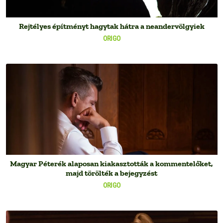
Rejtélyes építményt hagytak hátra a neandervölgyiek
ORIGO
Magyar Péterék alaposan kiakasztották a kommentelőket,
majd törölték a bejegyzést
ORIGO