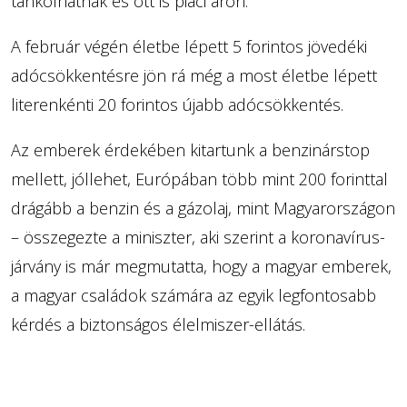
tankolhatnak és ott is piaci áron.
A február végén életbe lépett 5 forintos jövedéki
adócsökkentésre jön rá még a most életbe lépett
literenkénti 20 forintos újabb adócsökkentés.
Az emberek érdekében kitartunk a benzinárstop
mellett, jóllehet, Európában több mint 200 forinttal
drágább a benzin és a gázolaj, mint Magyarországon
– összegezte a miniszter, aki szerint a koronavírus-
járvány is már megmutatta, hogy a magyar emberek,
a magyar családok számára az egyik legfontosabb
kérdés a biztonságos élelmiszer-ellátás.