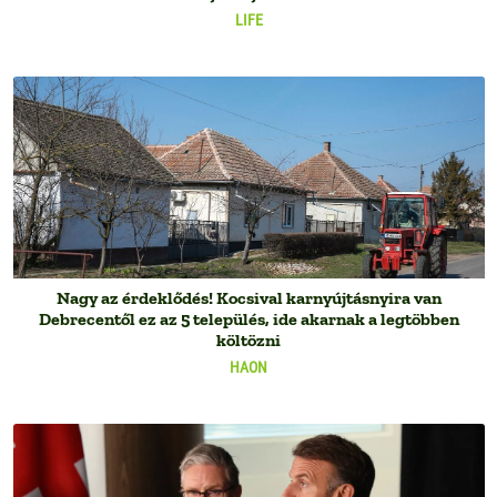
LIFE
Nagy az érdeklődés! Kocsival karnyújtásnyira van
Debrecentől ez az 5 település, ide akarnak a legtöbben
költözni
HAON