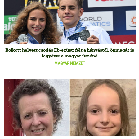
Bojkott helyett csodás Eb-ezüst: félt a hányástól, önmagát is
legyőzte a magyar úszónő
MAGYAR NEMZET