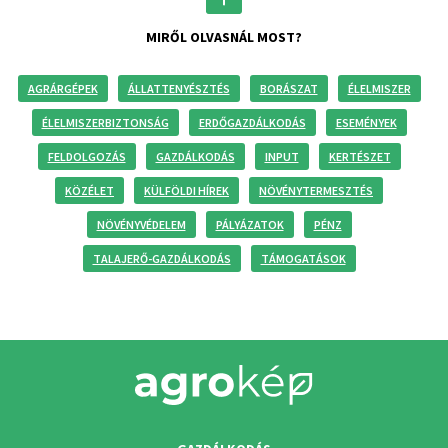
MIRŐL OLVASNÁL MOST?
AGRÁRGÉPEK
ÁLLATTENYÉSZTÉS
BORÁSZAT
ÉLELMISZER
ÉLELMISZERBIZTONSÁG
ERDŐGAZDÁLKODÁS
ESEMÉNYEK
FELDOLGOZÁS
GAZDÁLKODÁS
INPUT
KERTÉSZET
KÖZÉLET
KÜLFÖLDI HÍREK
NÖVÉNYTERMESZTÉS
NÖVÉNYVÉDELEM
PÁLYÁZATOK
PÉNZ
TALAJERŐ-GAZDÁLKODÁS
TÁMOGATÁSOK