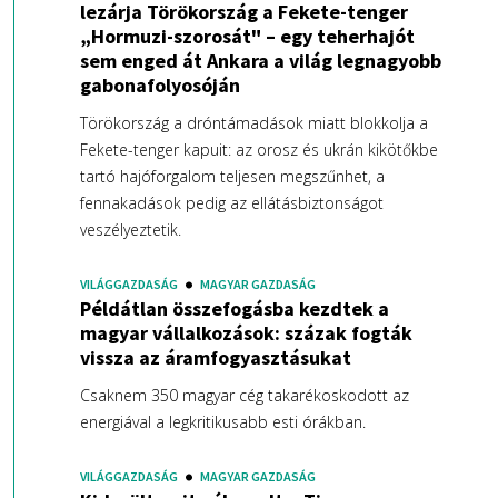
lezárja Törökország a Fekete-tenger
„Hormuzi-szorosát" – egy teherhajót
sem enged át Ankara a világ legnagyobb
gabonafolyosóján
Törökország a dróntámadások miatt blokkolja a
Fekete-tenger kapuit: az orosz és ukrán kikötőkbe
tartó hajóforgalom teljesen megszűnhet, a
fennakadások pedig az ellátásbiztonságot
veszélyeztetik.
VILÁGGAZDASÁG
MAGYAR GAZDASÁG
Példátlan összefogásba kezdtek a
magyar vállalkozások: százak fogták
vissza az áramfogyasztásukat
Csaknem 350 magyar cég takarékoskodott az
energiával a legkritikusabb esti órákban.
VILÁGGAZDASÁG
MAGYAR GAZDASÁG