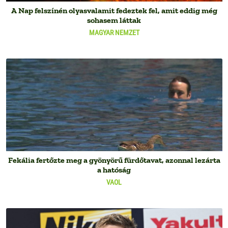
A Nap felszínén olyasvalamit fedeztek fel, amit eddig még
sohasem láttak
MAGYAR NEMZET
Fekália fertőzte meg a gyönyörű fürdőtavat, azonnal lezárta
a hatóság
VAOL