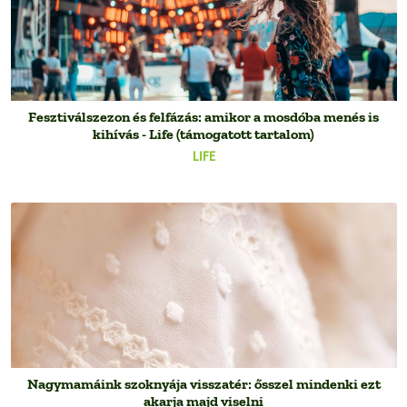
Fesztiválszezon és felfázás: amikor a mosdóba menés is
kihívás - Life (támogatott tartalom)
LIFE
Nagymamáink szoknyája visszatér: ősszel mindenki ezt
akarja majd viselni