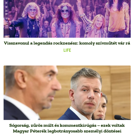
Visszavonul a legendás rockzenész: komoly szívműtét vár rá
LIFE
Sógorság, zűrös múlt és kommentkirúgás – ezek voltak
Magyar Péterék legbotrányosabb személyi döntései