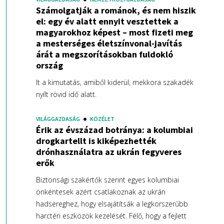
Számolgatják a románok, és nem hiszik
el: egy év alatt ennyit vesztettek a
magyarokhoz képest – most fizeti meg
a mesterséges életszínvonal-javítás
árát a megszorításokban fuldokló
ország
It a kimutatás, amiből kiderül, mekkora szakadék
nyílt rövid idő alatt.
VILÁGGAZDASÁG
KÖZÉLET
Érik az évszázad botránya: a kolumbiai
drogkartellt is kiképezhették
drónhasználatra az ukrán fegyveres
erők
Biztonsági szakértők szerint egyes kolumbiai
önkéntesek azért csatlakoznak az ukrán
hadsereghez, hogy elsajátítsák a legkorszerűbb
harctéri eszközök kezelését. Félő, hogy a fejlett