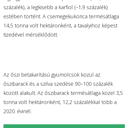
százalék), a legkisebb a karfiol (–1,9 százalék)
estében történt. A csemegekukorica termésátlaga
14,5 tonna volt hektáronként, a tavalyihoz képest
tizedével mérséklődött.
Az őszi betakarítású gyümölcsök közül az
őszibarack és a szilva szedése 90–100 százalék
között alakult. Az őszibarack termésátlaga közel 3,5
tonna volt hektáronként, 12,2 százalékkal több a
2020. évinél.