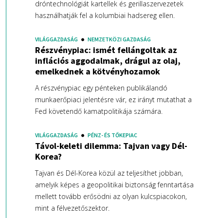
dróntechnológiát kartellek és gerillaszervezetek
használhatják fel a kolumbiai hadsereg ellen.
VILÁGGAZDASÁG
NEMZETKÖZI GAZDASÁG
Részvénypiac: ismét fellángoltak az
inflációs aggodalmak, drágul az olaj,
emelkednek a kötvényhozamok
A részvénypiac egy pénteken publikálandó
munkaerőpiaci jelentésre vár, ez irányt mutathat a
Fed követendő kamatpolitikája számára.
VILÁGGAZDASÁG
PÉNZ- ÉS TŐKEPIAC
Távol-keleti dilemma: Tajvan vagy Dél-
Korea?
Tajvan és Dél-Korea közül az teljesíthet jobban,
amelyik képes a geopolitikai biztonság fenntartása
mellett tovább erősödni az olyan kulcspiacokon,
mint a félvezetőszektor.