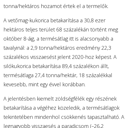
tonna/hektáros hozamot értek el a termelők.
A vetőmag-kukorica betakarítása a 30,8 ezer
hektáros teljes terület 68 százalékán történt meg
október 8-áig, a termésátlag itt is alacsonyabb a
tavalyinál: a 2,9 tonna/hektáros eredmény 22,3
százalékos visszaesést jelent 2020-hoz képest. A
silókukorica betakarítása 89,4 százalékon állt,
termésátlaga 27,4 tonna/hektár, 18 százalékkal
kevesebb, mint egy évvel korábban.
A jelentésben kiemelt zöldségfélék egy részének
betakarítása a végéhez közeledik, a termésátlagok
tekintetében mindenhol csökkenés tapasztalható. A
legnagyobb visszaesés a paradicsom (–26,2