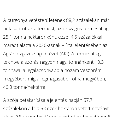
A burgonya vetésterületének 88,2 százalékán már
betakarították a termést, az országos termésátlag
25,1 tonna hektáronként, ezzel 4,5 százalékkal
maradt alatta a 2020-asnak – írta jelentésében az
Agrárközgazdasági Intézet (AKI). A termésátlagot
tekintve a szórás nagyon nagy, tonnánként 10,3
tonnával a legalacsonyabb a hozam Veszprém
megyében, míg a legmagasabb Tolna megyében,
40,3 tonna/hektárral.
A szója betakarítása a jelentés napján 57,7
százalékon állt: a 63 ezer hektáron vetett növényt
közel 36,4 ezer hektáron takarították be október 8-