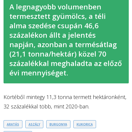
A legnagyobb volumenben
termesztett gyümölcs, a téli
alma szedése csupán 46,6
százalékon állt a jelentés
napján, azonban a termésátlag
(21,1 tonna/hektár) közel 70
százalékkal meghaladta az előző
évi mennyiséget.
Körtéből mintegy 11,3 tonna termett hektáronként,
32 százalékkal több, mint 2020-ban.
ARATÁS
ASZÁLY
BURGONYA
KUKORICA