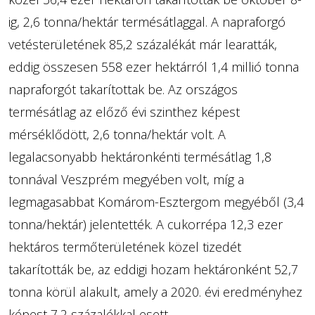
ig, 2,6 tonna/hektár termésátlaggal. A napraforgó
vetésterületének 85,2 százalékát már learatták,
eddig összesen 558 ezer hektárról 1,4 millió tonna
napraforgót takarítottak be. Az országos
termésátlag az előző évi szinthez képest
mérséklődött, 2,6 tonna/hektár volt. A
legalacsonyabb hektáronkénti termésátlag 1,8
tonnával Veszprém megyében volt, míg a
legmagasabbat Komárom-Esztergom megyéből (3,4
tonna/hektár) jelentették. A cukorrépa 12,3 ezer
hektáros termőterületének közel tizedét
takarították be, az eddigi hozam hektáronként 52,7
tonna körül alakult, amely a 2020. évi eredményhez
képest 7,2 százalékkal esett.