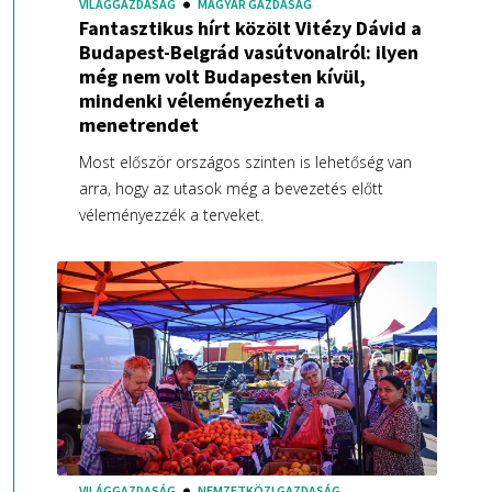
VILÁGGAZDASÁG
MAGYAR GAZDASÁG
Fantasztikus hírt közölt Vitézy Dávid a
Budapest-Belgrád vasútvonalról: ilyen
még nem volt Budapesten kívül,
mindenki véleményezheti a
menetrendet
Most először országos szinten is lehetőség van
arra, hogy az utasok még a bevezetés előtt
véleményezzék a terveket.
VILÁGGAZDASÁG
NEMZETKÖZI GAZDASÁG