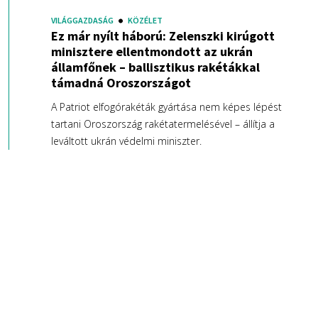
VILÁGGAZDASÁG
KÖZÉLET
Ez már nyílt háború: Zelenszki kirúgott
minisztere ellentmondott az ukrán
államfőnek – ballisztikus rakétákkal
támadná Oroszországot
A Patriot elfogórakéták gyártása nem képes lépést
tartani Oroszország rakétatermelésével – állítja a
leváltott ukrán védelmi miniszter.