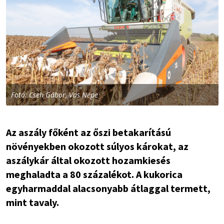
Fotó: Cseh Gábor, Vas Népe
Az aszály főként az őszi betakarítású
növényekben okozott súlyos károkat, az
aszálykár által okozott hozamkiesés
meghaladta a 80 százalékot. A kukorica
egyharmaddal alacsonyabb átlaggal termett,
mint tavaly.