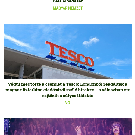
Béla előadását
MAGYAR NEMZET
Végül megtörte a csendet a Tesco: Londonból reagáltak a
magyar üzletlánc eladásáról szóló hírekre – a válaszban ott
rejtőzik a súlyos ítélet is
VG