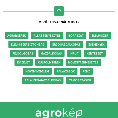
MIRŐL OLVASNÁL MOST?
AGRÁRGÉPEK
ÁLLATTENYÉSZTÉS
BORÁSZAT
ÉLELMISZER
ÉLELMISZERBIZTONSÁG
ERDŐGAZDÁLKODÁS
ESEMÉNYEK
FELDOLGOZÁS
GAZDÁLKODÁS
INPUT
KERTÉSZET
KÖZÉLET
KÜLFÖLDI HÍREK
NÖVÉNYTERMESZTÉS
NÖVÉNYVÉDELEM
PÁLYÁZATOK
PÉNZ
TALAJERŐ-GAZDÁLKODÁS
TÁMOGATÁSOK