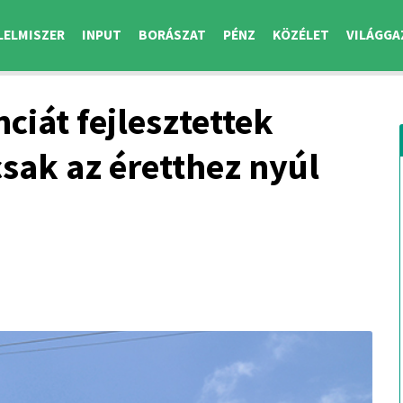
LELMISZER
INPUT
BORÁSZAT
PÉNZ
KÖZÉLET
VILÁGGA
ciát fejlesztettek
sak az éretthez nyúl