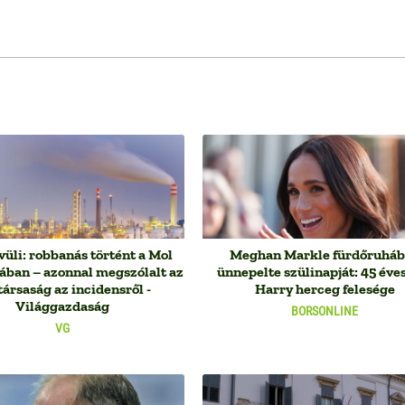
üli: robbanás történt a Mol
Meghan Markle fürdőruhá
jában – azonnal megszólalt az
ünnepelte szülinapját: 45 éves
társaság az incidensről -
Harry herceg felesége
Világgazdaság
BORSONLINE
VG