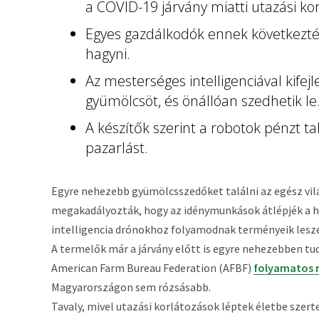
a COVID-19 járvány miatti utazási ko
Egyes gazdálkodók ennek következté
hagyni.
Az mesterséges intelligenciával kifej
gyümölcsöt, és önállóan szedhetik le
A készítők szerint a robotok pénzt t
pazarlást.
Egyre nehezebb gyümölcsszedőket találni az egész vilá
megakadályozták, hogy az idénymunkások átlépjék a h
intelligencia drónokhoz folyamodnak terményeik lesz
A termelők már a járvány előtt is egyre nehezebben tu
American Farm Bureau Federation (AFBF)
folyamatos 
Magyarországon sem rózsásabb.
Tavaly, mivel utazási korlátozások léptek életbe szer