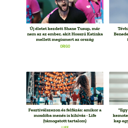
Új életet kezdett Shane Tusup, már
Tévhi
nem az az ember, akit Hosszú Katinka
Benede
mellett megismert az ország
ORIGO
Fesztiválszezon és felfázás: amikor a
"Egy 
mosdóba menés is kihívás - Life
kemoter
(támogatott tartalom)
kap egy
LIFE