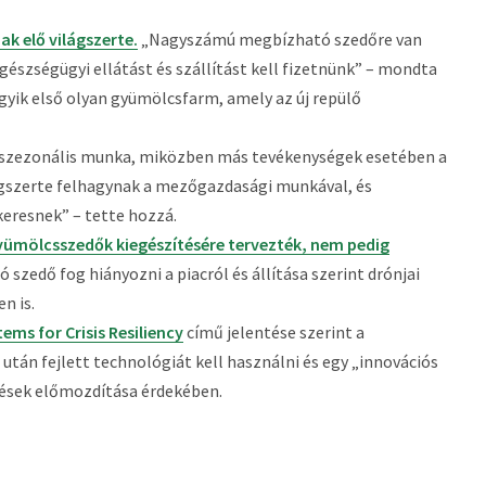
ak elő világszerte.
„Nagyszámú megbízható szedőre van
gészségügyi ellátást és szállítást kell fizetnünk” – mondta
egyik első olyan gyümölcsfarm, amely az új repülő
 szezonális munka, miközben más tevékenységek esetében a
lágszerte felhagynak a mezőgazdasági munkával, és
keresnek” – tette hozzá.
yümölcsszedők kiegészítésére tervezték, nem pedig
ió szedő fog hiányozni a piacról és állítása szerint drónjai
n is.
ms for Crisis Resiliency
című jelentése szerint a
án fejlett technológiát kell használni és egy „innovációs
ztések előmozdítása érdekében.