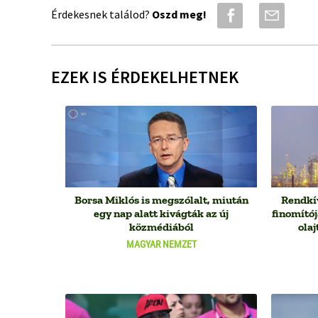
Érdekesnek találod?
Oszd meg!
EZEK IS ÉRDEKELHETNEK
Borsa Miklós is megszólalt, miután
Rendkív
egy nap alatt kivágták az új
finomító
közmédiából
olaj
MAGYAR NEMZET