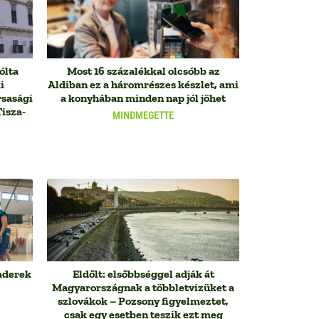
ólta
Most 16 százalékkal olcsóbb az
i
Aldiban ez a háromrészes készlet, ami
sasági
a konyhában minden nap jól jöhet
Tisza-
MINDMEGETTE
aderek
Eldőlt: elsőbbséggel adják át
Magyarországnak a többletvizüket a
szlovákok – Pozsony figyelmeztet,
csak egy esetben teszik ezt meg