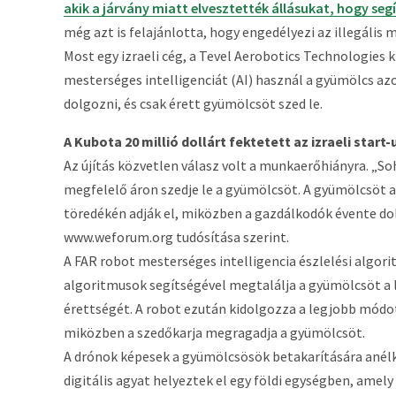
akik a járvány miatt elvesztették állásukat, hogy se
még azt is felajánlotta, hogy engedélyezi az illegáli
Most egy izraeli cég, a Tevel Aerobotics Technologies k
mesterséges intelligenciát (AI) használ a gyümölcs azo
dolgozni, és csak érett gyümölcsöt szed le.
A Kubota 20 millió dollárt fektetett az izraeli start
Az újítás közvetlen válasz volt a munkaerőhiányra. „So
megfelelő áron szedje le a gyümölcsöt. A gyümölcsöt 
töredékén adják el, miközben a gazdálkodók évente dol
www.weforum.org tudósítása szerint.
A FAR robot mesterséges intelligencia észlelési algor
algoritmusok segítségével megtalálja a gyümölcsöt a
érettségét. A robot ezután kidolgozza a legjobb módo
miközben a szedőkarja megragadja a gyümölcsöt.
A drónok képesek a gyümölcsösök betakarítására anél
digitális agyat helyeztek el egy földi egységben, ame