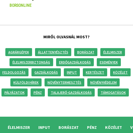
BORSONLINE
MIRŐL OLVASNÁL MOST?
AGRÁRGÉPEK
ÁLLATTENYÉSZTÉS
BORÁSZAT
ÉLELMISZER
ÉLELMISZERBIZTONSÁG
ERDŐGAZDÁLKODÁS
ESEMÉNYEK
FELDOLGOZÁS
GAZDÁLKODÁS
INPUT
KERTÉSZET
KÖZÉLET
KÜLFÖLDI HÍREK
NÖVÉNYTERMESZTÉS
NÖVÉNYVÉDELEM
PÁLYÁZATOK
PÉNZ
TALAJERŐ-GAZDÁLKODÁS
TÁMOGATÁSOK
ÉLELMISZER
INPUT
BORÁSZAT
PÉNZ
KÖZÉLET
V