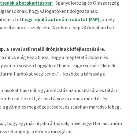
gítsenek a betakarításban
. Spanyolország és Olaszország
s migránsoknak, hogy válogatóként dolgozzanak.
ifejlesztett
egy repülő autonóm robotot (FAR),
amely
nosítására és szedésére. A robot a nap 24 órájában tud
-up, a Tevel szüretelő drónjainak kifejlesztésére.
ha nincs elég kéz ahhoz, hogy a megfelelő időben és
a gyümölcsösben hagyják rothadni, vagy csúcsértékének
lármilliárdokat veszítenek” – közölte a társaság a
itmusokat használ a gyümölcsfák azonosítására és látási
 lombozat között, és osztályozza annak méretét és
t a gyümölcs megközelítésére, és stabilan maradva lebeg,
kül, hogy egymás útjába állnának, mivel egyetlen autonóm
ly összehangolja a drónok mozgását.