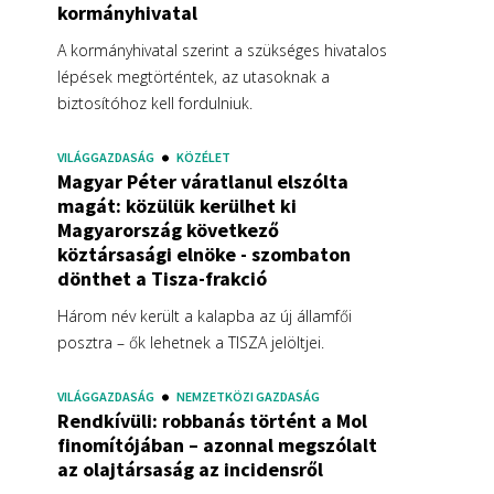
kormányhivatal
A kormányhivatal szerint a szükséges hivatalos
lépések megtörténtek, az utasoknak a
biztosítóhoz kell fordulniuk.
VILÁGGAZDASÁG
KÖZÉLET
Magyar Péter váratlanul elszólta
magát: közülük kerülhet ki
Magyarország következő
köztársasági elnöke - szombaton
dönthet a Tisza-frakció
Három név került a kalapba az új államfői
posztra – ők lehetnek a TISZA jelöltjei.
VILÁGGAZDASÁG
NEMZETKÖZI GAZDASÁG
Rendkívüli: robbanás történt a Mol
finomítójában – azonnal megszólalt
az olajtársaság az incidensről