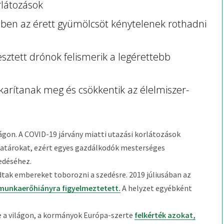
rlátozások
ben az érett gyümölcsöt kénytelenek rothadni
lesztett drónok felismerik a legérettebb
.
akarítanak meg és csökkentik az élelmiszer-
gon. A COVID-19 járvány miatti utazási korlátozások
atárokat, ezért egyes gazdálkodók mesterséges
edéséhez.
dtak embereket toborozni a szedésre. 2019 júliusában az
munkaerőhiányra figyelmeztetett.
A helyzet egyébként
te a világon, a kormányok Európa-szerte
felkérték azokat,