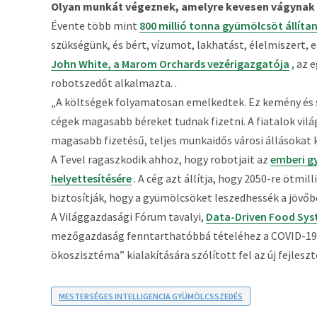
Olyan munkát végeznek, amelyre kevesen vágynak
Évente több mint
800 millió tonna gyümölcsöt állítan
szükségünk, és bért, vízumot, lakhatást, élelmiszert, e
John White, a Marom Orchards vezérigazgatója
, az 
robotszedőt alkalmazta. .
„A költségek folyamatosan emelkedtek. Ez kemény és
cégek magasabb béreket tudnak fizetni. A fiatalok vi
magasabb fizetésű, teljes munkaidős városi állásokat 
A Tevel ragaszkodik ahhoz, hogy robotjait az
emberi g
helyettesítésére
. A cég azt állítja, hogy 2050-re ötmill
biztosítják, hogy a gyümölcsöket leszedhessék a jövőbe
A Világgazdasági Fórum tavalyi,
Data-Driven Food Syste
mezőgazdaság fenntarthatóbbá tételéhez a COVID-19 ut
ökoszisztéma” kialakítására szólított fel az új fejles
MESTERSÉGES INTELLIGENCIA GYÜMÖLCSSZEDÉS