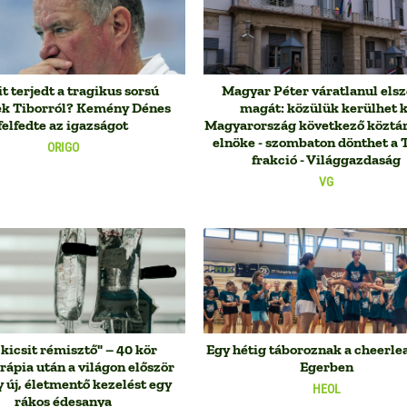
t terjedt a tragikus sorsú
Magyar Péter váratlanul elsz
k Tiborról? Kemény Dénes
magát: közülük kerülhet k
felfedte az igazságot
Magyarország következő köztár
elnöke - szombaton dönthet a 
ORIGO
frakció - Világgazdaság
VG
kicsit rémisztő" – 40 kör
Egy hétig táboroznak a cheerle
ápia után a világon először
Egerben
 új, életmentő kezelést egy
HEOL
rákos édesanya