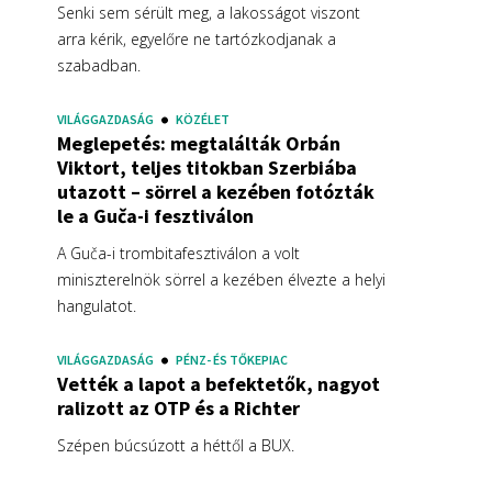
Senki sem sérült meg, a lakosságot viszont
arra kérik, egyelőre ne tartózkodjanak a
szabadban.
VILÁGGAZDASÁG
KÖZÉLET
Meglepetés: megtalálták Orbán
Viktort, teljes titokban Szerbiába
utazott – sörrel a kezében fotózták
le a Guča-i fesztiválon
A Guča-i trombitafesztiválon a volt
miniszterelnök sörrel a kezében élvezte a helyi
hangulatot.
VILÁGGAZDASÁG
PÉNZ- ÉS TŐKEPIAC
Vették a lapot a befektetők, nagyot
ralizott az OTP és a Richter
Szépen búcsúzott a héttől a BUX.