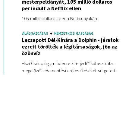
mesterpéldányát, 105 millió dolláros
per indult a Netflix ellen
105 millió dolláros per a Netflix nyakán.
VILÁGGAZDASÁG
NEMZETKÖZI GAZDASÁG
Lecsapott Dél-Kínára a Dolphin - járatok
ezreit törölték a légitársaságok, jön az
özönvíz
Hszi Csin-ping „mindenre kiterjedő” katasztrófa-
megelőzési és mentési erőfeszítéseket sürgetett.