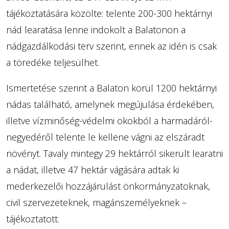
tájékoztatására közölte: telente 200-300 hektárnyi
nád learatása lenne indokolt a Balatonon a
nádgazdálkodási terv szerint, ennek az idén is csak
a töredéke teljesülhet.
Ismertetése szerint a Balaton körül 1200 hektárnyi
nádas található, amelynek megújulása érdekében,
illetve vízminőség-védelmi okokból a harmadáról-
negyedéről telente le kellene vágni az elszáradt
növényt. Tavaly mintegy 29 hektárról sikerült learatni
a nádat, illetve 47 hektár vágására adtak ki
mederkezelői hozzájárulást önkormányzatoknak,
civil szervezeteknek, magánszemélyeknek –
tájékoztatott.