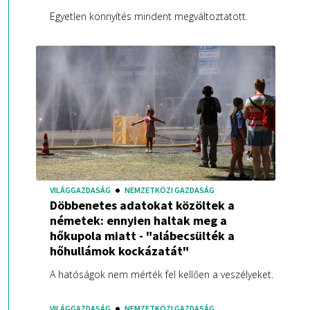
Egyetlen könnyítés mindent megváltoztatott.
VILÁGGAZDASÁG
NEMZETKÖZI GAZDASÁG
Döbbenetes adatokat közöltek a
németek: ennyien haltak meg a
hőkupola miatt - "alábecsülték a
hőhullámok kockázatát"
A hatóságok nem mérték fel kellően a veszélyeket.
VILÁGGAZDASÁG
NEMZETKÖZI GAZDASÁG