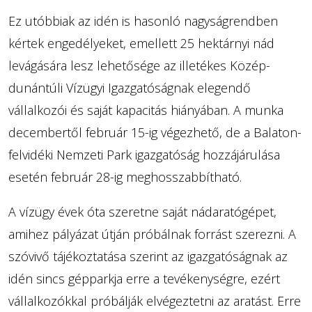
Ez utóbbiak az idén is hasonló nagyságrendben
kértek engedélyeket, emellett 25 hektárnyi nád
levágására lesz lehetősége az illetékes Közép-
dunántúli Vízügyi Igazgatóságnak elegendő
vállalkozói és saját kapacitás hiányában. A munka
decembertől február 15-ig végezhető, de a Balaton-
felvidéki Nemzeti Park igazgatóság hozzájárulása
esetén február 28-ig meghosszabbítható.
A vízügy évek óta szeretne saját nádaratógépet,
amihez pályázat útján próbálnak forrást szerezni. A
szóvivő tájékoztatása szerint az igazgatóságnak az
idén sincs gépparkja erre a tevékenységre, ezért
vállalkozókkal próbálják elvégeztetni az aratást. Erre