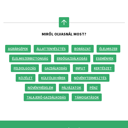
MIRŐL OLVASNÁL MOST?
AGRÁRGÉPEK
ÁLLATTENYÉSZTÉS
BORÁSZAT
ÉLELMISZER
ÉLELMISZERBIZTONSÁG
ERDŐGAZDÁLKODÁS
ESEMÉNYEK
FELDOLGOZÁS
GAZDÁLKODÁS
INPUT
KERTÉSZET
KÖZÉLET
KÜLFÖLDI HÍREK
NÖVÉNYTERMESZTÉS
NÖVÉNYVÉDELEM
PÁLYÁZATOK
PÉNZ
TALAJERŐ-GAZDÁLKODÁS
TÁMOGATÁSOK