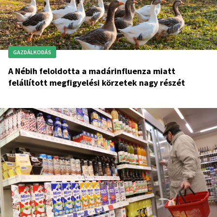
GAZDÁLKODÁS
A Nébih feloldotta a madárinfluenza miatt
felállított megfigyelési körzetek nagy részét