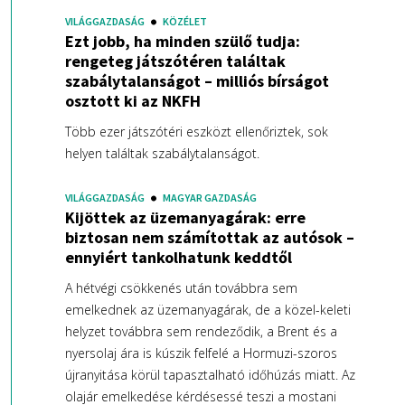
VILÁGGAZDASÁG
KÖZÉLET
Ezt jobb, ha minden szülő tudja:
rengeteg játszótéren találtak
szabálytalanságot – milliós bírságot
osztott ki az NKFH
Több ezer játszótéri eszközt ellenőriztek, sok
helyen találtak szabálytalanságot.
VILÁGGAZDASÁG
MAGYAR GAZDASÁG
Kijöttek az üzemanyagárak: erre
biztosan nem számítottak az autósok –
ennyiért tankolhatunk keddtől
A hétvégi csökkenés után továbbra sem
emelkednek az üzemanyagárak, de a közel-keleti
helyzet továbbra sem rendeződik, a Brent és a
nyersolaj ára is kúszik felfelé a Hormuzi-szoros
újranyitása körül tapasztalható időhúzás miatt. Az
olajár emelkedése kérdésessé teszi a mostani