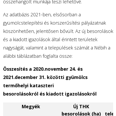
összehangolt munkája teszi lehetővé.
Az adatbázis 2021-ben, elsősorban a
gyümölcstelepítési és korszerűsítési pályázatnak
köszönhetően, jelentősen bővült. Az új besorolások
és a kiadott igazolások által érintett területek
nagyságát, valamint a települések számát a Nébih a
alábbi táblázatban foglalta össze:
Összesítés a 2020.november 24. és
2021.december 31. közötti gyümölcs
termőhelyi kataszteri
besorolásokról és kiadott igazolásokról
Megyék
Új THK
besorolások (ha)
tele