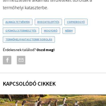
termesztésére alkalmas területeket soroltak a
termőhelyi kataszterbe.
ALMAÜLTETVÉNYEK
BODZATELEPÍTÉS
CSIPKEBOGYÓ
GYÜMÖLCSTERMESZTÉS
MOGYORÓ
NÉBIH
TERMŐHELYI KATASZTERBE SOROLÁS
Érdekesnek találod?
Oszd meg!
KAPCSOLÓDÓ CIKKEK