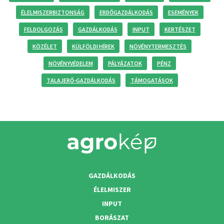
ÉLELMISZERBIZTONSÁG
ERDŐGAZDÁLKODÁS
ESEMÉNYEK
FELDOLGOZÁS
GAZDÁLKODÁS
INPUT
KERTÉSZET
KÖZÉLET
KÜLFÖLDI HÍREK
NÖVÉNYTERMESZTÉS
NÖVÉNYVÉDELEM
PÁLYÁZATOK
PÉNZ
TALAJERŐ-GAZDÁLKODÁS
TÁMOGATÁSOK
GAZDÁLKODÁS
ÉLELMISZER
INPUT
BORÁSZAT