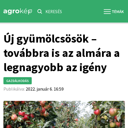
KERESÉS
Új gyümölcsösök –
továbbra is az almára a
legnagyobb az igény
GAZDÁLKODÁS
Publikálva:
2022. január 6. 16:59