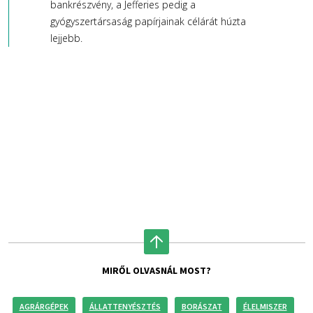
bankrészvény, a Jefferies pedig a
gyógyszertársaság papírjainak célárát húzta
lejjebb.
MIRŐL OLVASNÁL MOST?
AGRÁRGÉPEK
ÁLLATTENYÉSZTÉS
BORÁSZAT
ÉLELMISZER