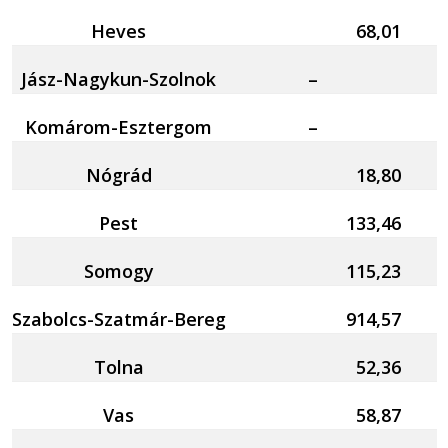
Heves
68,01
Jász-Nagykun-Szolnok
–
Komárom-Esztergom
–
Nógrád
18,80
Pest
133,46
Somogy
115,23
Szabolcs-Szatmár-Bereg
914,57
Tolna
52,36
Vas
58,87