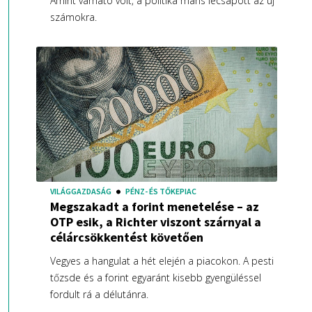
Amint várható volt, a politika máris lecsapott az új
számokra.
VILÁGGAZDASÁG
PÉNZ- ÉS TŐKEPIAC
Megszakadt a forint menetelése – az
OTP esik, a Richter viszont szárnyal a
célárcsökkentést követően
Vegyes a hangulat a hét elején a piacokon. A pesti
tőzsde és a forint egyaránt kisebb gyengüléssel
fordult rá a délutánra.