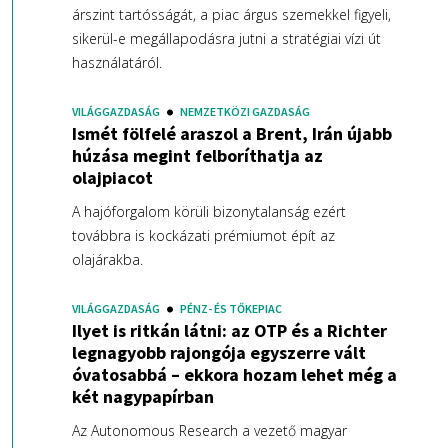
árszint tartósságát, a piac árgus szemekkel figyeli,
sikerül-e megállapodásra jutni a stratégiai vízi út
használatáról.
VILÁGGAZDASÁG
NEMZETKÖZI GAZDASÁG
Ismét fölfelé araszol a Brent, Irán újabb
húzása megint felboríthatja az
olajpiacot
A hajóforgalom körüli bizonytalanság ezért
továbbra is kockázati prémiumot épít az
olajárakba.
VILÁGGAZDASÁG
PÉNZ- ÉS TŐKEPIAC
Ilyet is ritkán látni: az OTP és a Richter
legnagyobb rajongója egyszerre vált
óvatosabbá – ekkora hozam lehet még a
két nagypapírban
Az Autonomous Research a vezető magyar