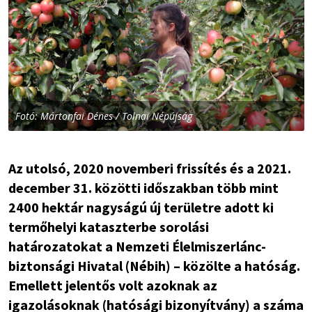
Fotó: Mártonfai Dénes / Tolnai Népújság
Az utolsó, 2020 novemberi frissítés és a 2021.
december 31. közötti időszakban több mint
2400 hektár nagyságú új területre adott ki
termőhelyi kataszterbe sorolási
határozatokat a Nemzeti Élelmiszerlánc-
biztonsági Hivatal (Nébih) – közölte a hatóság.
Emellett jelentős volt azoknak az
igazolásoknak (hatósági bizonyítvány) a száma