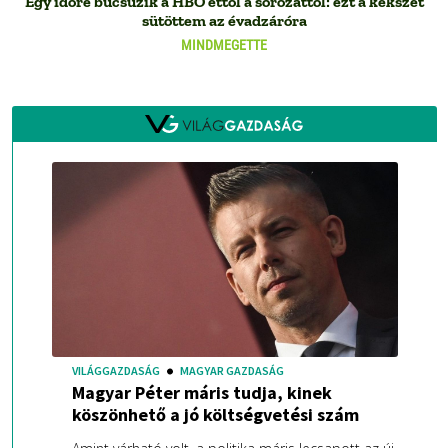
Egy időre búcsúzik a HBO ettől a sorozattól: ezt a kekszet
sütöttem az évadzáróra
MINDMEGETTE
VILÁGGAZDASÁG
MAGYAR GAZDASÁG
Magyar Péter máris tudja, kinek
köszönhető a jó költségvetési szám