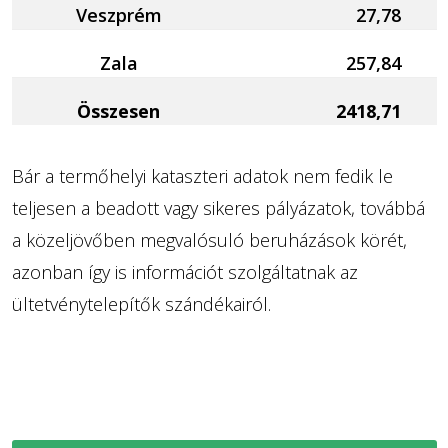
Veszprém
27,78
Zala
257,84
Összesen
2418,71
Bár a termőhelyi kataszteri adatok nem fedik le
teljesen a beadott vagy sikeres pályázatok, továbbá
a közeljövőben megvalósuló beruházások körét,
azonban így is információt szolgáltatnak az
ültetvénytelepítők szándékairól.