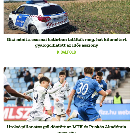
Gizi nénit a csornai határban találták meg, hat kilométert
gyalogolhatott az idős asszony
KISALFOLD
Utolsó pillanatos gól döntött az MTK és Puskás Akadémia
meccsén