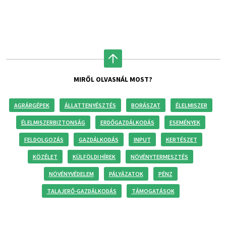
MIRŐL OLVASNÁL MOST?
AGRÁRGÉPEK
ÁLLATTENYÉSZTÉS
BORÁSZAT
ÉLELMISZER
ÉLELMISZERBIZTONSÁG
ERDŐGAZDÁLKODÁS
ESEMÉNYEK
FELDOLGOZÁS
GAZDÁLKODÁS
INPUT
KERTÉSZET
KÖZÉLET
KÜLFÖLDI HÍREK
NÖVÉNYTERMESZTÉS
NÖVÉNYVÉDELEM
PÁLYÁZATOK
PÉNZ
TALAJERŐ-GAZDÁLKODÁS
TÁMOGATÁSOK