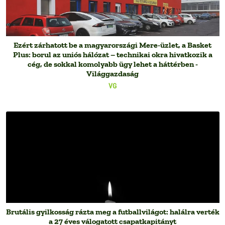
Ezért zárhatott be a magyarországi Mere-üzlet, a Basket
Plus: borul az uniós hálózat – technikai okra hivatkozik a
cég, de sokkal komolyabb ügy lehet a háttérben -
Világgazdaság
VG
Brutális gyilkosság rázta meg a futballvilágot: halálra verték
a 27 éves válogatott csapatkapitányt