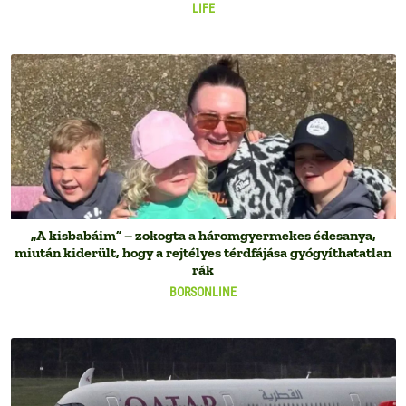
LIFE
„A kisbabáim” – zokogta a háromgyermekes édesanya,
miután kiderült, hogy a rejtélyes térdfájása gyógyíthatatlan
rák
BORSONLINE