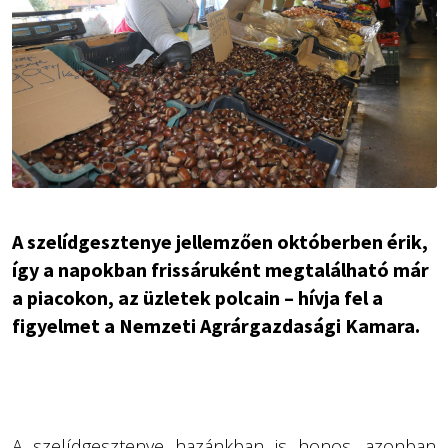
A szelídgesztenye jellemzően októberben érik,
így a napokban frissáruként megtalálható már
a piacokon, az üzletek polcain – hívja fel a
figyelmet a Nemzeti Agrárgazdasági Kamara.
A szelídgesztenye hazánkban is honos, azonban