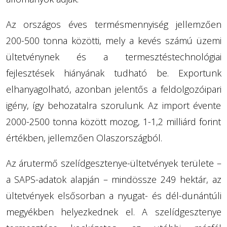
Az országos éves termésmennyiség jellemzően
200-500 tonna közötti, mely a kevés számú üzemi
ültetvénynek és a termesztéstechnológiai
fejlesztések hiányának tudható be. Exportunk
elhanyagolható, azonban jelentős a feldolgozóipari
igény, így behozatalra szorulunk. Az import évente
2000-2500 tonna között mozog, 1-1,2 milliárd forint
értékben, jellemzően Olaszországból.
Az árutermő szelídgesztenye-ültetvények területe –
a SAPS-adatok alapján – mindössze 249 hektár, az
ültetvények elsősorban a nyugat- és dél-dunántúli
megyékben helyezkednek el. A szelídgesztenye