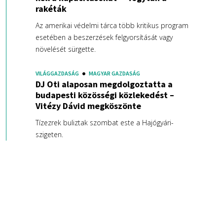
rakéták
Az amerikai védelmi tárca több kritikus program
esetében a beszerzések felgyorsítását vagy
növelését sürgette.
VILÁGGAZDASÁG
MAGYAR GAZDASÁG
DJ Oti alaposan megdolgoztatta a
budapesti közösségi közlekedést –
Vitézy Dávid megköszönte
Tízezrek buliztak szombat este a Hajógyári-
szigeten.