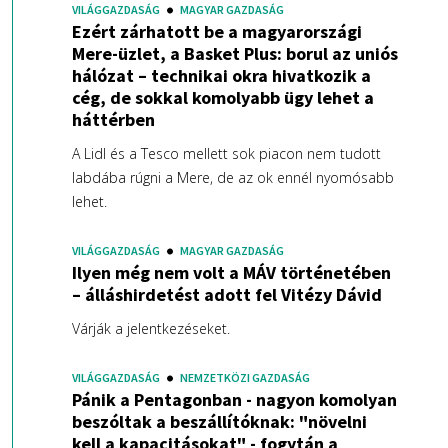
VILÁGGAZDASÁG
MAGYAR GAZDASÁG
Ezért zárhatott be a magyarországi
Mere-üzlet, a Basket Plus: borul az uniós
hálózat – technikai okra hivatkozik a
cég, de sokkal komolyabb ügy lehet a
háttérben
A Lidl és a Tesco mellett sok piacon nem tudott
labdába rúgni a Mere, de az ok ennél nyomósabb
lehet.
VILÁGGAZDASÁG
MAGYAR GAZDASÁG
Ilyen még nem volt a MÁV történetében
– álláshirdetést adott fel Vitézy Dávid
Várják a jelentkezéseket.
VILÁGGAZDASÁG
NEMZETKÖZI GAZDASÁG
Pánik a Pentagonban - nagyon komolyan
beszóltak a beszállítóknak: "növelni
kell a kapacitásokat" - fogytán a