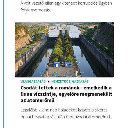
A volt vezető ellen egy kiterjedt korrupciós ügyben
folyik nyomozás.
VILÁGGAZDASÁG
NEMZETKÖZI GAZDASÁG
Csodát tettek a románok - emelkedik a
Duna vízszintje, egyelőre megmenekült
az atomerőmű
Legalább kilenc nap haladékot kapott a sikeres
dunai beavatkozás után Cernavodai Atomerőmű.