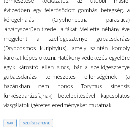
termesztése kockázatos, az utóbbi másfél
évtizedben egy felerősödött gombás betegség, a
kéregelhalás (Cryphonectria parasitica)
járványszerűen tizedeli a fákat. Mellette néhány éve
megjelent a szelídgesztenye gubacsdarázs
(Dryocosmos kuriphylus), amely szintén komoly
károkat képes okozni. Hatékony védekezés egyelőre
egyik károsító ellen sincs, bár a szelídgesztenye
gubacsdarázs természetes ellenségének (a
hazánkban nem honos Torymus sinensis
fürkészdarázsfajnak) betelepítésével kapcsolatos
vizsgálatok ígéretes eredményeket mutatnak.
NAK
SZELÍGESZTENYE