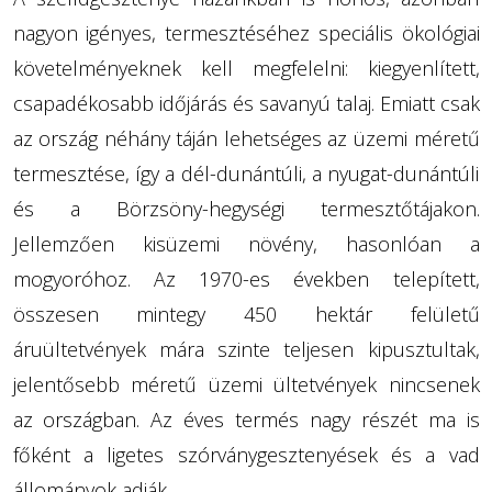
nagyon igényes, termesztéséhez speciális ökológiai
követelményeknek kell megfelelni: kiegyenlített,
csapadékosabb időjárás és savanyú talaj. Emiatt csak
az ország néhány táján lehetséges az üzemi méretű
termesztése, így a dél-dunántúli, a nyugat-dunántúli
és a Börzsöny-hegységi termesztőtájakon.
Jellemzően kisüzemi növény, hasonlóan a
mogyoróhoz. Az 1970-es években telepített,
összesen mintegy 450 hektár felületű
áruültetvények mára szinte teljesen kipusztultak,
jelentősebb méretű üzemi ültetvények nincsenek
az országban. Az éves termés nagy részét ma is
főként a ligetes szórványgesztenyések és a vad
állományok adják.