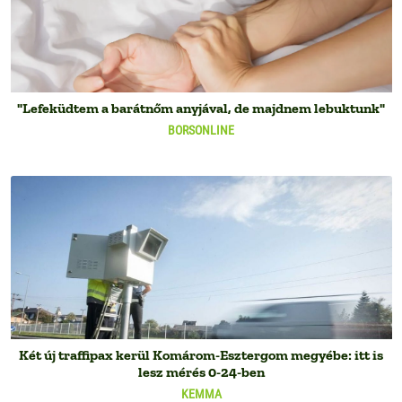
"Lefeküdtem a barátnőm anyjával, de majdnem lebuktunk"
BORSONLINE
Két új traffipax kerül Komárom-Esztergom megyébe: itt is
lesz mérés 0-24-ben
KEMMA