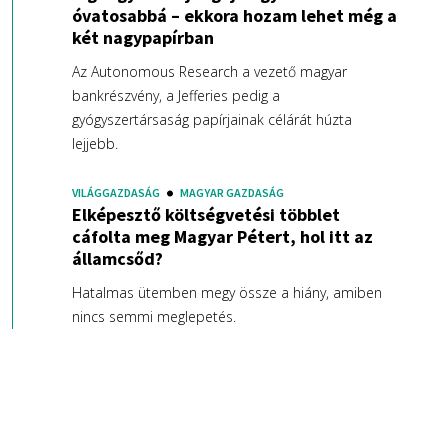
óvatosabbá – ekkora hozam lehet még a
két nagypapírban
Az Autonomous Research a vezető magyar
bankrészvény, a Jefferies pedig a
gyógyszertársaság papírjainak célárát húzta
lejjebb.
VILÁGGAZDASÁG
MAGYAR GAZDASÁG
Elképesztő költségvetési többlet
cáfolta meg Magyar Pétert, hol itt az
államcsőd?
Hatalmas ütemben megy össze a hiány, amiben
nincs semmi meglepetés.