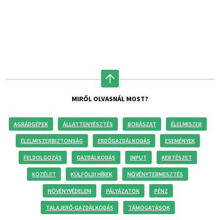
MIRŐL OLVASNÁL MOST?
AGRÁRGÉPEK
ÁLLATTENYÉSZTÉS
BORÁSZAT
ÉLELMISZER
ÉLELMISZERBIZTONSÁG
ERDŐGAZDÁLKODÁS
ESEMÉNYEK
FELDOLGOZÁS
GAZDÁLKODÁS
INPUT
KERTÉSZET
KÖZÉLET
KÜLFÖLDI HÍREK
NÖVÉNYTERMESZTÉS
NÖVÉNYVÉDELEM
PÁLYÁZATOK
PÉNZ
TALAJERŐ-GAZDÁLKODÁS
TÁMOGATÁSOK