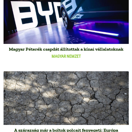
Magyar Péterék csapdát állítottak a kínai vállalatoknak
MAGYAR NEMZET
A szárazság már a boltok polcait fenyegeti: Európa