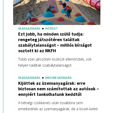
VILÁGGAZDASÁG
KÖZÉLET
Ezt jobb, ha minden szülő tudja:
rengeteg játszótéren találtak
szabálytalanságot – milliós bírságot
osztott ki az NKFH
Több ezer játszótéri eszközt ellenőriztek, sok
helyen találtak szabálytalanságot.
VILÁGGAZDASÁG
MAGYAR GAZDASÁG
Kijöttek az üzemanyagárak: erre
biztosan nem számítottak az autósok –
ennyiért tankolhatunk keddtől
A hétvégi csökkenés után továbbra sem
emelkednek az üzemanyagárak, de a közel-keleti