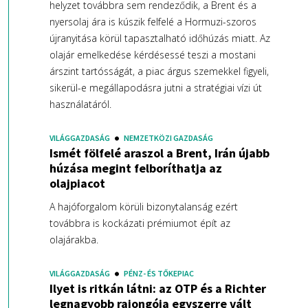
helyzet továbbra sem rendeződik, a Brent és a
nyersolaj ára is kúszik felfelé a Hormuzi-szoros
újranyitása körül tapasztalható időhúzás miatt. Az
olajár emelkedése kérdésessé teszi a mostani
árszint tartósságát, a piac árgus szemekkel figyeli,
sikerül-e megállapodásra jutni a stratégiai vízi út
használatáról.
VILÁGGAZDASÁG
NEMZETKÖZI GAZDASÁG
Ismét fölfelé araszol a Brent, Irán újabb
húzása megint felboríthatja az
olajpiacot
A hajóforgalom körüli bizonytalanság ezért
továbbra is kockázati prémiumot épít az
olajárakba.
VILÁGGAZDASÁG
PÉNZ- ÉS TŐKEPIAC
Ilyet is ritkán látni: az OTP és a Richter
legnagyobb rajongója egyszerre vált