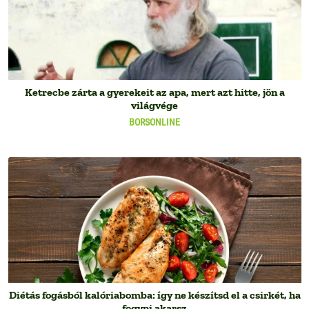
Ketrecbe zárta a gyerekeit az apa, mert azt hitte, jön a
világvége
BORSONLINE
Diétás fogásból kalóriabomba: így ne készítsd el a csirkét, ha
fogyni akarsz