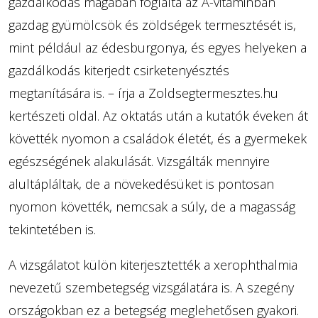
gazdálkodás magában foglalta az A-vitaminban
gazdag gyümölcsök és zöldségek termesztését is,
mint például az édesburgonya, és egyes helyeken a
gazdálkodás kiterjedt csirketenyésztés
megtanítására is. – írja a Zoldsegtermesztes.hu
kertészeti oldal. Az oktatás után a kutatók éveken át
követték nyomon a családok életét, és a gyermekek
egészségének alakulását. Vizsgálták mennyire
alultápláltak, de a növekedésüket is pontosan
nyomon követték, nemcsak a súly, de a magasság
tekintetében is.
A vizsgálatot külön kiterjesztették a xerophthalmia
nevezetű szembetegség vizsgálatára is. A szegény
országokban ez a betegség meglehetősen gyakori.