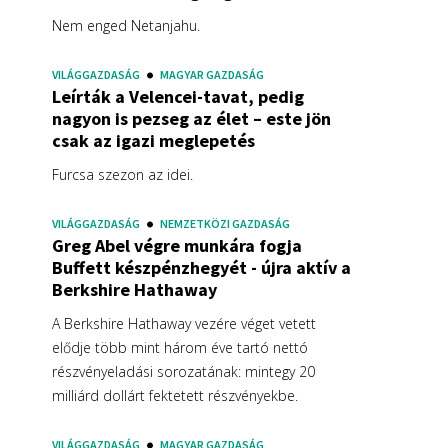
Nem enged Netanjahu.
VILÁGGAZDASÁG
MAGYAR GAZDASÁG
Leírták a Velencei-tavat, pedig
nagyon is pezseg az élet – este jön
csak az igazi meglepetés
Furcsa szezon az idei.
VILÁGGAZDASÁG
NEMZETKÖZI GAZDASÁG
Greg Abel végre munkára fogja
Buffett készpénzhegyét - újra aktív a
Berkshire Hathaway
A Berkshire Hathaway vezére véget vetett
elődje több mint három éve tartó nettó
részvényeladási sorozatának: mintegy 20
milliárd dollárt fektetett részvényekbe.
VILÁGGAZDASÁG
MAGYAR GAZDASÁG