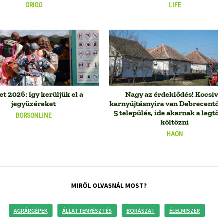
ORIGO
LIFE
et 2026: így kerüljük el a
Nagy az érdeklődés! Kocsiv
jegyüzéreket
karnyújtásnyira van Debrecentő
5 település, ide akarnak a leg
BORSONLINE
költözni
HAON
MIRŐL OLVASNÁL MOST?
AGRÁRGÉPEK
ÁLLATTENYÉSZTÉS
BORÁSZAT
ÉLELMISZER