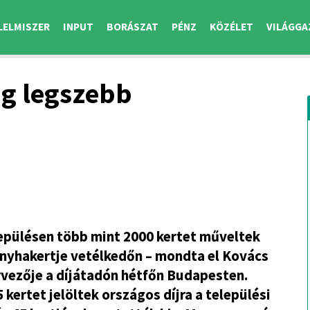
LELMISZER
INPUT
BORÁSZAT
PÉNZ
KÖZÉLET
VILÁGGA
ág legszebb
epülésen több mint 2000 kertet műveltek
nyhakertje vetélkedőn – mondta el Kovács
ervezője a díjátadón hétfőn Budapesten.
kertet jelöltek országos díjra a települési