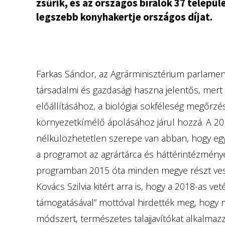
zsűrik, és az országos bírálók 37 telepü
legszebb konyhakertje országos díjat.
Farkas Sándor, az Agrárminisztérium parlamenti 
társadalmi és gazdasági haszna jelentős, mer
előállításához, a biológiai sokféleség megőrz
környezetkímélő ápolásához járul hozzá. A 2
nélkülözhetetlen szerepe van abban, hogy eg
a programot az agrártárca és háttérintézmény
programban 2015 óta minden megye részt vesz
Kovács Szilvia kitért arra is, hogy a 2018-as ve
támogatásával” mottóval hirdették meg, hogy m
módszert, természetes talajjavítókat alkalmaz