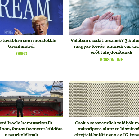
 továbbra sem mondott le
Valóban csodát tesznek? 3 külö
Grönlandról
magyar forrás, aminek varázs
erőt tulajdonítanak
ORIGO
BORSONLINE
oni Iraola bemutatkozik
Csak a sasszeműek találják m
lban, fontos üzenetet küldött
másodperc alatt: te kiszúrod
a szurkolóknak
elrejtett betűt ezen az IQ-tes