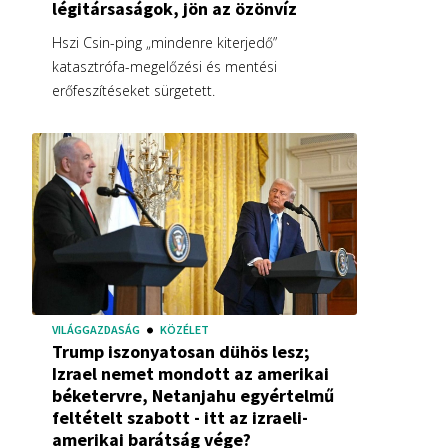
légitársaságok, jön az özönvíz
Hszi Csin-ping „mindenre kiterjedő”
katasztrófa-megelőzési és mentési
erőfeszítéseket sürgetett.
VILÁGGAZDASÁG
KÖZÉLET
Trump iszonyatosan dühös lesz;
Izrael nemet mondott az amerikai
béketervre, Netanjahu egyértelmű
feltételt szabott - itt az izraeli-
amerikai barátság vége?