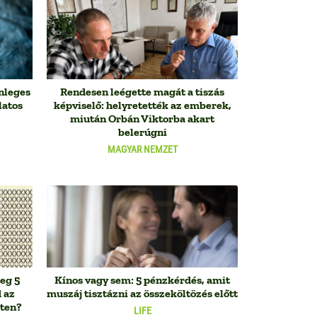
nleges
Rendesen leégette magát a tiszás
latos
képviselő: helyretették az emberek,
miután Orbán Viktorba akart
belerúgni
MAGYAR NEMZET
eg 5
Kínos vagy sem: 5 pénzkérdés, amit
 az
muszáj tisztázni az összeköltözés előtt
zten?
LIFE