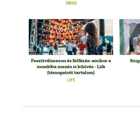
ORIGO
Fesztiválszezon és felfázás: amikor a
Szig
mosdóba menés is kihívás - Life
(támogatott tartalom)
LIFE