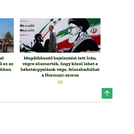
al
Megdöbbentő bejelentést tett Irán,
l ez az
végre elismerték, hogy közel lehet a
többen
béketárgyalások vége, felszabadulhat
a Hormuzi-szoros
VG