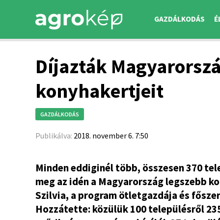
GAZDÁLKODÁS
É
Díjazták Magyarorsz
konyhakertjeit
GAZDÁLKODÁS
Publikálva:
2018. november 6. 7:50
Minden eddiginél több, összesen 370 tel
meg az idén a Magyarország legszebb ko
Szilvia, a program ötletgazdája és fősz
Hozzátette: közülük 100 településről 235 