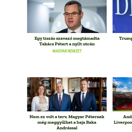
Egy tiszás szavazó megtámadta
Trump
Takács Pétert a nyílt utcán
MAGYAR NEMZET
Nem ez volt a terv, Magyar Péternek
And
még meggyűlhet a baja Baka
Liverpoo
Andrással