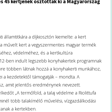
lés 45 kertjének osztották ki a Magyarország
államtitkára a díjkiosztón kiemelte: a kert
t a művelt kert a vegyszermentes magyar termék
éséhez, védelméhez, és a kertkultúra
012-ben indult legszebb konyhakertek programnak
yre többen látnak hozzá a konyhakerti munkához,
ei a kezdetektől támogatják – mondta. A
, amit jelentős eredménynek nevezett.
télkedőt „A termőföld, a talaj védelme a Riolittufa
inél több talakímélő művelési, vízgazdálkodási
zanak a kertekben.