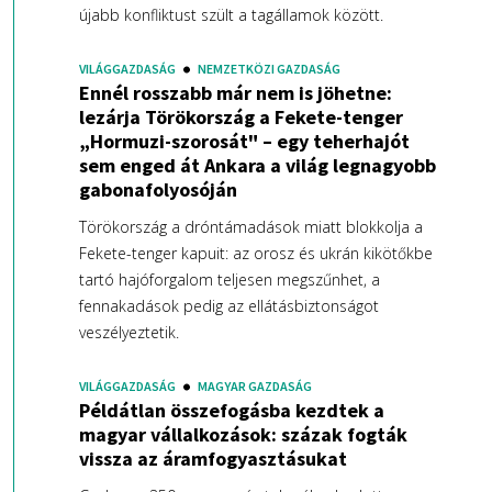
újabb konfliktust szült a tagállamok között.
VILÁGGAZDASÁG
NEMZETKÖZI GAZDASÁG
Ennél rosszabb már nem is jöhetne:
lezárja Törökország a Fekete-tenger
„Hormuzi-szorosát" – egy teherhajót
sem enged át Ankara a világ legnagyobb
gabonafolyosóján
Törökország a dróntámadások miatt blokkolja a
Fekete-tenger kapuit: az orosz és ukrán kikötőkbe
tartó hajóforgalom teljesen megszűnhet, a
fennakadások pedig az ellátásbiztonságot
veszélyeztetik.
VILÁGGAZDASÁG
MAGYAR GAZDASÁG
Példátlan összefogásba kezdtek a
magyar vállalkozások: százak fogták
vissza az áramfogyasztásukat