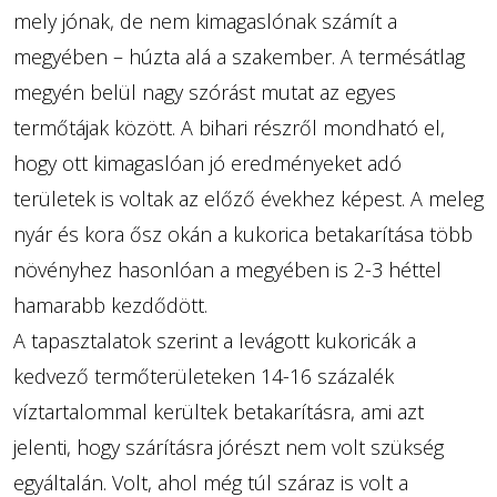
mely jónak, de nem kimagaslónak számít a
megyében – húzta alá a szakember. A termésátlag
megyén belül nagy szórást mutat az egyes
termőtájak között. A bihari részről mondható el,
hogy ott kimagaslóan jó eredményeket adó
területek is voltak az előző évekhez képest. A meleg
nyár és kora ősz okán a kukorica betakarítása több
növényhez hasonlóan a megyében is 2-3 héttel
hamarabb kezdődött.
A tapasztalatok szerint a levágott kukoricák a
kedvező termőterületeken 14-16 százalék
víztartalommal kerültek betakarításra, ami azt
jelenti, hogy szárításra jórészt nem volt szükség
egyáltalán. Volt, ahol még túl száraz is volt a