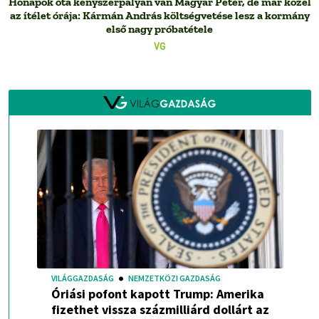
Hónapok óta kényszerpályán van Magyar Péter, de már közel
az ítélet órája: Kármán András költségvetése lesz a kormány
első nagy próbatétele
VG
VILÁGGAZDASÁG
NEMZETKÖZI GAZDASÁG
Óriási pofont kapott Trump: Amerika
fizethet vissza százmilliárd dollárt az