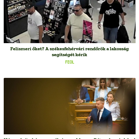
Felismeri őket? A székesfehérvári rendőrök a lakosság
segítségét kérik
FEOL