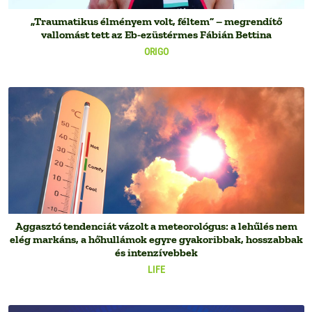
„Traumatikus élményem volt, féltem” – megrendítő
vallomást tett az Eb-ezüstérmes Fábián Bettina
ORIGO
Aggasztó tendenciát vázolt a meteorológus: a lehűlés nem
elég markáns, a hőhullámok egyre gyakoribbak, hosszabbak
és intenzívebbek
LIFE