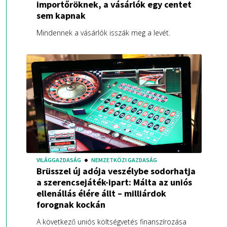
importőröknek, a vásárlók egy centet
sem kapnak
Mindennek a vásárlók isszák meg a levét.
VILÁGGAZDASÁG
NEMZETKÖZI GAZDASÁG
Brüsszel új adója veszélybe sodorhatja
a szerencsejáték-ipart: Málta az uniós
ellenállás élére állt – milliárdok
forognak kockán
A következő uniós költségvetés finanszírozása