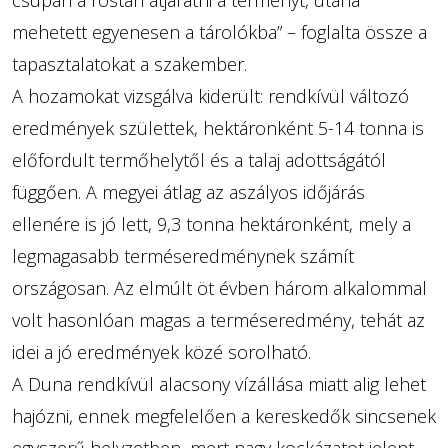
csupán a rostán átjáratni a terményt, utána
mehetett egyenesen a tárolókba” – foglalta össze a
tapasztalatokat a szakember.
A hozamokat vizsgálva kiderült: rendkívül változó
eredmények születtek, hektáronként 5-14 tonna is
előfordult termőhelytől és a talaj adottságától
függően. A megyei átlag az aszályos időjárás
ellenére is jó lett, 9,3 tonna hektáronként, mely a
legmagasabb terméseredménynek számít
országosan. Az elmúlt öt évben három alkalommal
volt hasonlóan magas a terméseredmény, tehát az
idei a jó eredmények közé sorolható.
A Duna rendkívül alacsony vízállása miatt alig lehet
hajózni, ennek megfelelően a kereskedők sincsenek