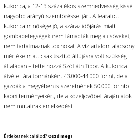
kukorica, a 12-13 százalékos szemnedvesség kissé
nagyobb arányú szemtöréssel járt. A learatott
kukorica minősége jó, a száraz időjárás miatt
gombabetegségek nem támadták meg a csöveket,
nem tartalmaznak toxinokat. A víztartalom alacsony
mértéke miatt csak tisztító átfújásra volt szükség
általában – tette hozzá Szólláth Tibor. A kukorica
átvételi ára tonnánként 43.000-44.000 forint, de a
gazdák a megyében is szeretnének 50.000 forintot
kapni terményeikért, de a közeljövőbeli árajánlatok
nem mutatnak emelkedést.
Érdekesnek találod?
Oszd meg!