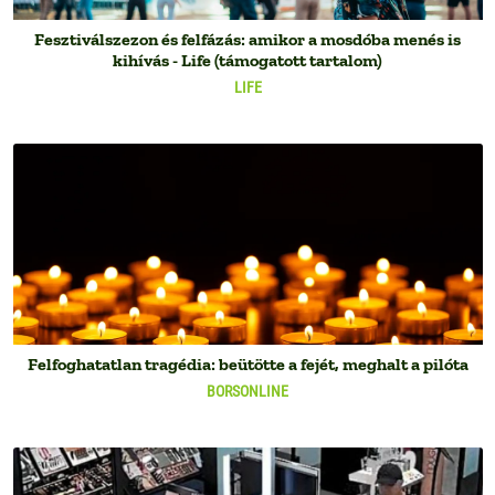
Fesztiválszezon és felfázás: amikor a mosdóba menés is
kihívás - Life (támogatott tartalom)
LIFE
Felfoghatatlan tragédia: beütötte a fejét, meghalt a pilóta
BORSONLINE