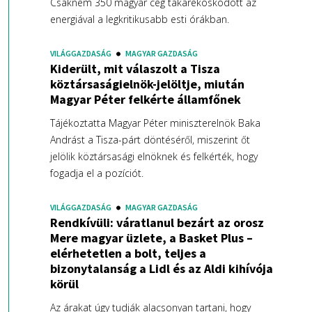
Csaknem 350 magyar cég takarékoskodott az
energiával a legkritikusabb esti órákban.
VILÁGGAZDASÁG
MAGYAR GAZDASÁG
Kiderült, mit válaszolt a Tisza
köztársaságielnök-jelöltje, miután
Magyar Péter felkérte államfőnek
Tájékoztatta Magyar Péter miniszterelnök Baka
Andrást a Tisza-párt döntéséről, miszerint őt
jelölik köztársasági elnöknek és felkérték, hogy
fogadja el a pozíciót.
VILÁGGAZDASÁG
MAGYAR GAZDASÁG
Rendkívüli: váratlanul bezárt az orosz
Mere magyar üzlete, a Basket Plus –
elérhetetlen a bolt, teljes a
bizonytalanság a Lidl és az Aldi kihívója
körül
Az árakat úgy tudják alacsonyan tartani, hogy