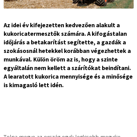
Az idei év kifejezetten kedvezően alakult a
kukoricatermesztők számára. A kifogástalan
időjárás a betakarítást segítette, a gazdák a
szokásosnál hetekkel korábban végezhettek a
munkával. Külön öröm az is, hogy a szinte
egyáltalán nem kellett a szárítókat beindítani.
A learatott kukorica mennyisége és a minősége
is kimagasló lett idén.