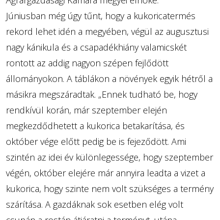
Agrárgazdasági Kamara megyei elnöke.
Júniusban még úgy tűnt, hogy a kukoricatermés
rekord lehet idén a megyében, végül az augusztusi
nagy kánikula és a csapadékhiány valamicskét
rontott az addig nagyon szépen fejlődött
állományokon. A táblákon a növények egyik hétről a
másikra megszáradtak. „Ennek tudható be, hogy
rendkívül korán, már szeptember elején
megkezdődhetett a kukorica betakarítása, és
október vége előtt pedig be is fejeződött. Ami
szintén az idei év különlegessége, hogy szeptember
végén, október elejére már annyira leadta a vizet a
kukorica, hogy szinte nem volt szükséges a termény
szárítása. A gazdáknak sok esetben elég volt