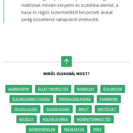
mellőznek minden kényelmi és esztétikai elemet, a
hazai és régiós kistermelőktől beszerzett árukat
pedig közvetlenül raklapokról értékesítik.
MIRŐL OLVASNÁL MOST?
AGRÁRGÉPEK
ÁLLATTENYÉSZTÉS
BORÁSZAT
ÉLELMISZER
ÉLELMISZERBIZTONSÁG
ERDŐGAZDÁLKODÁS
ESEMÉNYEK
FELDOLGOZÁS
GAZDÁLKODÁS
INPUT
KERTÉSZET
KÖZÉLET
KÜLFÖLDI HÍREK
NÖVÉNYTERMESZTÉS
NÖVÉNYVÉDELEM
PÁLYÁZATOK
PÉNZ