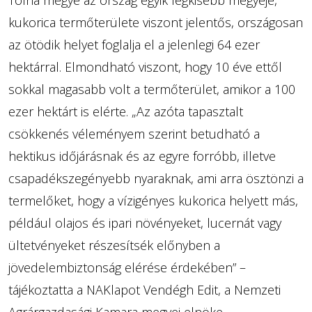
Tolna megye az ország egyik legkisebb megyéje,
kukorica termőterülete viszont jelentős, országosan
az ötödik helyet foglalja el a jelenlegi 64 ezer
hektárral. Elmondható viszont, hogy 10 éve ettől
sokkal magasabb volt a termőterület, amikor a 100
ezer hektárt is elérte. „Az azóta tapasztalt
csökkenés véleményem szerint betudható a
hektikus időjárásnak és az egyre forróbb, illetve
csapadékszegényebb nyaraknak, ami arra ösztönzi a
termelőket, hogy a vízigényes kukorica helyett más,
például olajos és ipari növényeket, lucernát vagy
ültetvényeket részesítsék előnyben a
jövedelembiztonság elérése érdekében” –
tájékoztatta a NAKlapot Vendégh Edit, a Nemzeti