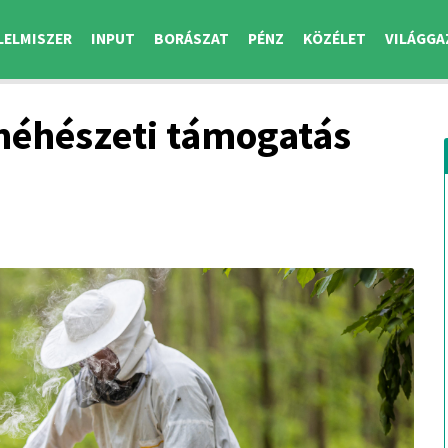
LELMISZER
INPUT
BORÁSZAT
PÉNZ
KÖZÉLET
VILÁGGA
méhészeti támogatás