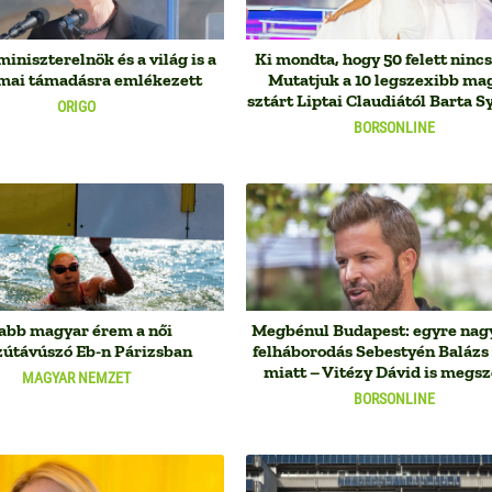
miniszterelnök és a világ is a
Ki mondta, hogy 50 felett nincs
imai támadásra emlékezett
Mutatjuk a 10 legszexibb ma
sztárt Liptai Claudiától Barta Sy
ORIGO
BORSONLINE
abb magyar érem a női
Megbénul Budapest: egyre nag
zútávúszó Eb-n Párizsban
felháborodás Sebestyén Balázs 
miatt – Vitézy Dávid is megsz
MAGYAR NEMZET
BORSONLINE