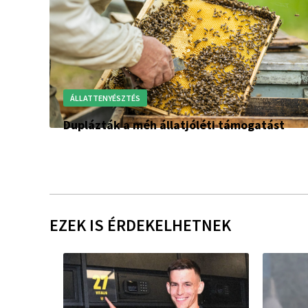
ÁLLATTENYÉSZTÉS
Duplázták a méh állatjóléti támogatást
EZEK IS ÉRDEKELHETNEK