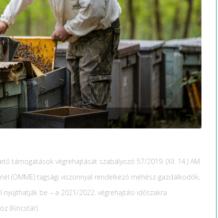
tő támogatások végrehajtását szabályozó 57/2019. (XII. 14.) AM
tnél (OMME) tagsági viszonnyal rendelkező méhész-gazdálkodók,
nyújthatják be – a 2021/2022. végrehajtási időszakra
z (Kincstár).