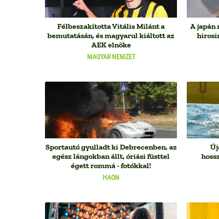
Félbeszakította Vitális Milánt a
A japán 
bemutatásán, és magyarul kiáltott az
hiros
AEK elnöke
MAGYAR NEMZET
Sportautó gyulladt ki Debrecenben, az
Új
egész lángokban állt, óriási füsttel
hoss
égett rommá - fotókkal!
HAON