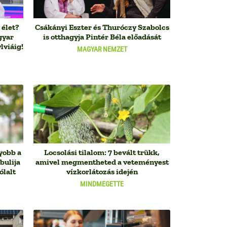
 élet?
Csákányi Eszter és Thuróczy Szabolcs
gyar
is otthagyja Pintér Béla előadását
lviáig!
MAGYAR NEMZET
yobb a
Locsolási tilalom: 7 bevált trükk,
bulija
amivel megmentheted a veteményest
ólalt
vízkorlátozás idején
MINDMEGETTE