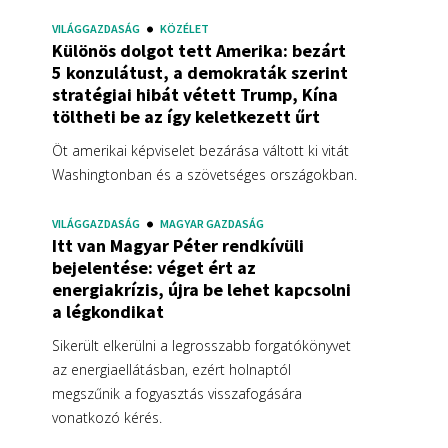
VILÁGGAZDASÁG
KÖZÉLET
Különös dolgot tett Amerika: bezárt
5 konzulátust, a demokraták szerint
stratégiai hibát vétett Trump, Kína
töltheti be az így keletkezett űrt
Öt amerikai képviselet bezárása váltott ki vitát
Washingtonban és a szövetséges országokban.
VILÁGGAZDASÁG
MAGYAR GAZDASÁG
Itt van Magyar Péter rendkívüli
bejelentése: véget ért az
energiakrízis, újra be lehet kapcsolni
a légkondikat
Sikerült elkerülni a legrosszabb forgatókönyvet
az energiaellátásban, ezért holnaptól
megszűnik a fogyasztás visszafogására
vonatkozó kérés.