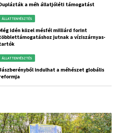
duplázták a méh állatjóléti támogatást
ÁLLATTENYÉSZTÉS
zel mésfél milliárd forint
többlettámogatáshoz jutnak a víziszárnyas-
tartók
ÁLLATTENYÉSZTÉS
lhat a méhészet globális
reformja