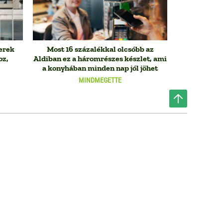
erek
Most 16 százalékkal olcsóbb az
oz,
Aldiban ez a háromrészes készlet, ami
a konyhában minden nap jól jöhet
MINDMEGETTE