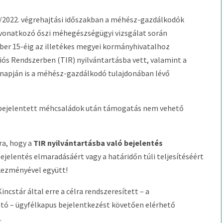
21/2022. végrehajtási időszakban a méhész-gazdálkodók
e vonatkozó őszi méhegészségügyi vizsgálat során
ber 15-éig az illetékes megyei kormányhivatalhoz
ós Rendszerben (TIR) nyilvántartásba vett, valamint a
 napján is a méhész-gazdálkodó tulajdonában lévő
n bejelentett méhcsaládok után támogatás nem vehető
ra, hogy a
TIR nyilvántartásba való bejelentés
bejelentés elmaradásáért vagy a határidőn túli teljesítéséért
kezményével együtt!
ncstár által erre a célra rendszeresített – a
ó – ügyfélkapus bejelentkezést követően elérhető
.