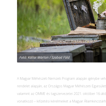
Fotó: Kállai Márton / Szabad Föld
A Magyar Méhészeti Nemzeti Program alapján igénybe vehe
rendelet alapján, az Országos Magyar Méhészeti Egyesüle
valamint az OMME és tagszervezetei 2021. október 16-ától 
vonatkozó – kifizetési kérelmeiket a Magyar Államkincstárho