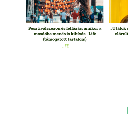
Fesztiválszezon és felfázás: amikor a
„Utálok 
mosdóba menés is kihívás - Life
elárul
(támogatott tartalom)
LIFE