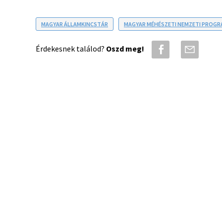
MAGYAR ÁLLAMKINCSTÁR
MAGYAR MÉHÉSZETI NEMZETI PROGR
Érdekesnek találod?
Oszd meg!