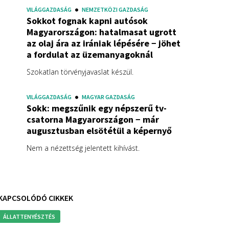
VILÁGGAZDASÁG
NEMZETKÖZI GAZDASÁG
Sokkot fognak kapni autósok
Magyarországon: hatalmasat ugrott
az olaj ára az irániak lépésére − jöhet
a fordulat az üzemanyagoknál
Szokatlan törvényjavaslat készül.
VILÁGGAZDASÁG
MAGYAR GAZDASÁG
Sokk: megszűnik egy népszerű tv-
csatorna Magyarországon − már
augusztusban elsötétül a képernyő
Nem a nézettség jelentett kihívást.
KAPCSOLÓDÓ CIKKEK
ÁLLATTENYÉSZTÉS