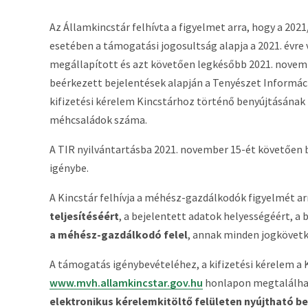
Az Államkincstár felhívta a figyelmet arra, hogy a 20
esetében a támogatási jogosultság alapja a 2021. évr
megállapított és azt követően legkésőbb 2021. novem
beérkezett bejelentések alapján a Tenyészet Informáci
kifizetési kérelem Kincstárhoz történő benyújtásának
méhcsaládok száma.
A TIR nyilvántartásba 2021. november 15-ét követőe
igénybe.
A Kincstár felhívja a méhész-gazdálkodók figyelmét ar
teljesítéséért
, a bejelentett adatok helyességéért, a 
a méhész-gazdálkodó felel
, annak minden jogkövet
A támogatás igénybevételéhez, a kifizetési kérelem a Ki
www.mvh.allamkincstar.gov.hu
honlapon megtalálhat
elektronikus kérelemkitöltő felületen nyújtható be