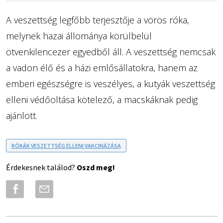
A veszettség legfőbb terjesztője a vörös róka,
melynek hazai állománya körülbelül
ötvenkilencezer egyedből áll. A veszettség nemcsak
a vadon élő és a házi emlősállatokra, hanem az
emberi egészségre is veszélyes, a kutyák veszettség
elleni védőoltása kötelező, a macskáknak pedig
ajánlott.
RÓKÁK VESZETTSÉG ELLENI VAKCINÁZÁSA
Érdekesnek találod?
Oszd meg!