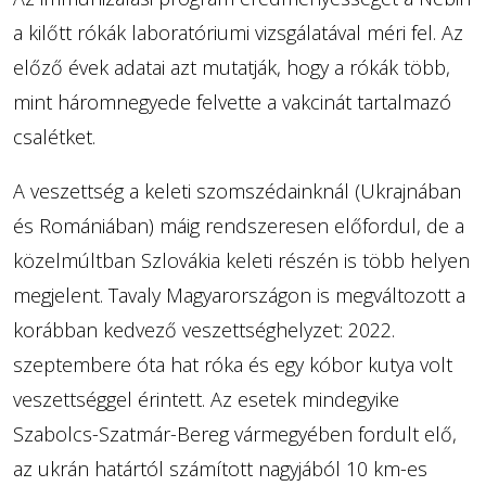
a kilőtt rókák laboratóriumi vizsgálatával méri fel. Az
előző évek adatai azt mutatják, hogy a rókák több,
mint háromnegyede felvette a vakcinát tartalmazó
csalétket.
A veszettség a keleti szomszédainknál (Ukrajnában
és Romániában) máig rendszeresen előfordul, de a
közelmúltban Szlovákia keleti részén is több helyen
megjelent. Tavaly Magyarországon is megváltozott a
korábban kedvező veszettséghelyzet: 2022.
szeptembere óta hat róka és egy kóbor kutya volt
veszettséggel érintett. Az esetek mindegyike
Szabolcs-Szatmár-Bereg vármegyében fordult elő,
az ukrán határtól számított nagyjából 10 km-es