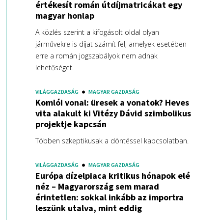
értékesít román útdíjmatricákat egy
magyar honlap
A közlés szerint a kifogásolt oldal olyan
járművekre is díjat számít fel, amelyek esetében
erre a román jogszabályok nem adnak
lehetőséget.
VILÁGGAZDASÁG
MAGYAR GAZDASÁG
Komlói vonal: üresek a vonatok? Heves
vita alakult ki Vitézy Dávid szimbolikus
projektje kapcsán
Többen szkeptikusak a döntéssel kapcsolatban.
VILÁGGAZDASÁG
MAGYAR GAZDASÁG
Európa dízelpiaca kritikus hónapok elé
néz – Magyarország sem marad
érintetlen: sokkal inkább az importra
leszünk utalva, mint eddig