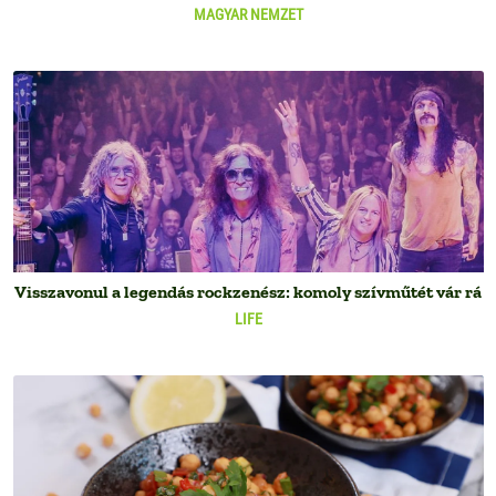
MAGYAR NEMZET
Visszavonul a legendás rockzenész: komoly szívműtét vár rá
LIFE