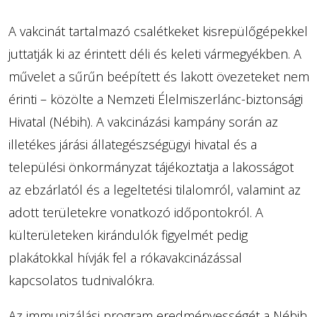
A vakcinát tartalmazó csalétkeket kisrepülőgépekkel
juttatják ki az érintett déli és keleti vármegyékben. A
művelet a sűrűn beépített és lakott övezeteket nem
érinti – közölte a Nemzeti Élelmiszerlánc-biztonsági
Hivatal (Nébih). A vakcinázási kampány során az
illetékes járási állategészségügyi hivatal és a
települési önkormányzat tájékoztatja a lakosságot
az ebzárlatól és a legeltetési tilalomról, valamint az
adott területekre vonatkozó időpontokról. A
külterületeken kirándulók figyelmét pedig
plakátokkal hívják fel a rókavakcinázással
kapcsolatos tudnivalókra.
Az immunizálási program eredményességét a Nébih