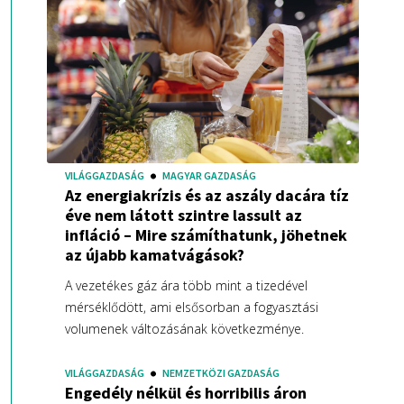
VILÁGGAZDASÁG
MAGYAR GAZDASÁG
Az energiakrízis és az aszály dacára tíz
éve nem látott szintre lassult az
infláció – Mire számíthatunk, jöhetnek
az újabb kamatvágások?
A vezetékes gáz ára több mint a tizedével
mérséklődött, ami elsősorban a fogyasztási
volumenek változásának következménye.
VILÁGGAZDASÁG
NEMZETKÖZI GAZDASÁG
Engedély nélkül és horribilis áron