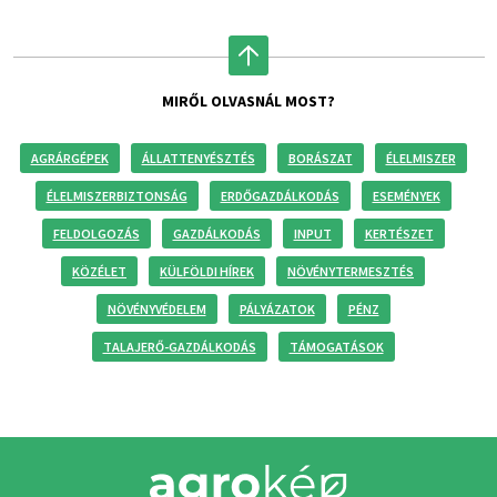
MIRŐL OLVASNÁL MOST?
AGRÁRGÉPEK
ÁLLATTENYÉSZTÉS
BORÁSZAT
ÉLELMISZER
ÉLELMISZERBIZTONSÁG
ERDŐGAZDÁLKODÁS
ESEMÉNYEK
FELDOLGOZÁS
GAZDÁLKODÁS
INPUT
KERTÉSZET
KÖZÉLET
KÜLFÖLDI HÍREK
NÖVÉNYTERMESZTÉS
NÖVÉNYVÉDELEM
PÁLYÁZATOK
PÉNZ
TALAJERŐ-GAZDÁLKODÁS
TÁMOGATÁSOK