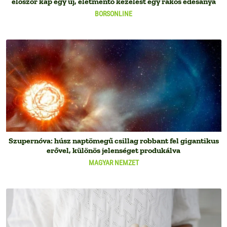
először kap egy új, életmentő kezelést egy rákos édesanya
BORSONLINE
Szupernóva: húsz naptömegű csillag robbant fel gigantikus
erővel, különös jelenséget produkálva
MAGYAR NEMZET