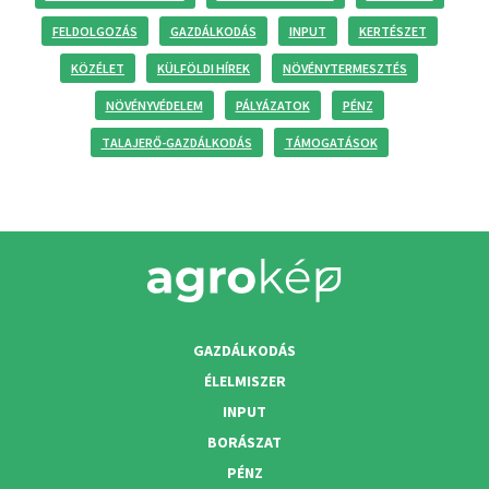
FELDOLGOZÁS
GAZDÁLKODÁS
INPUT
KERTÉSZET
KÖZÉLET
KÜLFÖLDI HÍREK
NÖVÉNYTERMESZTÉS
NÖVÉNYVÉDELEM
PÁLYÁZATOK
PÉNZ
TALAJERŐ-GAZDÁLKODÁS
TÁMOGATÁSOK
GAZDÁLKODÁS
ÉLELMISZER
INPUT
BORÁSZAT
PÉNZ