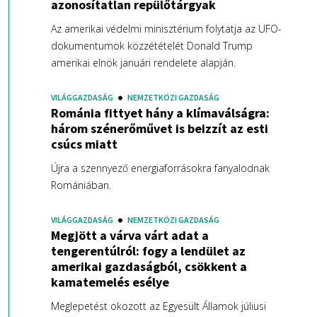
azonosítatlan repülőtárgyak
Az amerikai védelmi minisztérium folytatja az UFO-
dokumentumok közzétételét Donald Trump
amerikai elnök januári rendelete alapján.
VILÁGGAZDASÁG
NEMZETKÖZI GAZDASÁG
Románia fittyet hány a klímaválságra:
három szénerőművet is beizzít az esti
csúcs miatt
Újra a szennyező energiaforrásokra fanyalodnak
Romániában.
VILÁGGAZDASÁG
NEMZETKÖZI GAZDASÁG
Megjött a várva várt adat a
tengerentúlról: fogy a lendület az
amerikai gazdaságból, csökkent a
kamatemelés esélye
Meglepetést okozott az Egyesült Államok júliusi