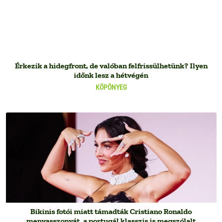
Érkezik a hidegfront, de valóban felfrissülhetünk? Ilyen
időnk lesz a hétvégén
KÖPÖNYEG
Bikinis fotói miatt támadták Cristiano Ronaldo
menyasszonyát, a portugál klasszis is megszólalt