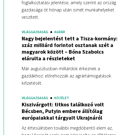
foglalkoztatási jelentése, amely szerint az ország
gazdasága öt hónap után ismét munkahelyeket
veszített.
VILÁGGAZDASÁG
AGRÁR
Nagy bejelentést tett a Tisza-kormány:
száz milliárd forintot osztanak szét a
magyarok között – Bóna Szabolcs
elárulta a részleteket
Már augusztusban milliárdok érkeznek a
gazdákhoz: előrehozzák az agrártámogatások
kifizetését.
VILÁGGAZDASÁG
KÖZÉLET
Kiszivárgott: titkos találkozó volt
Bécsben, Putyin embere állítólag
európaiakkal tárgyalt Ukrajnáról
Az értesülésben további megdöbentő elem az,