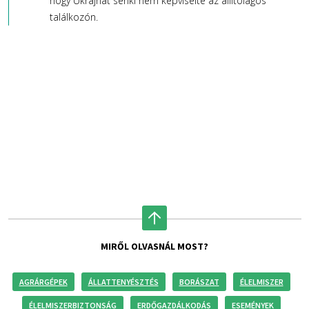
hogy Ukrajnát senki nem képviselte az állítólagos
találkozón.
MIRŐL OLVASNÁL MOST?
AGRÁRGÉPEK
ÁLLATTENYÉSZTÉS
BORÁSZAT
ÉLELMISZER
ÉLELMISZERBIZTONSÁG
ERDŐGAZDÁLKODÁS
ESEMÉNYEK