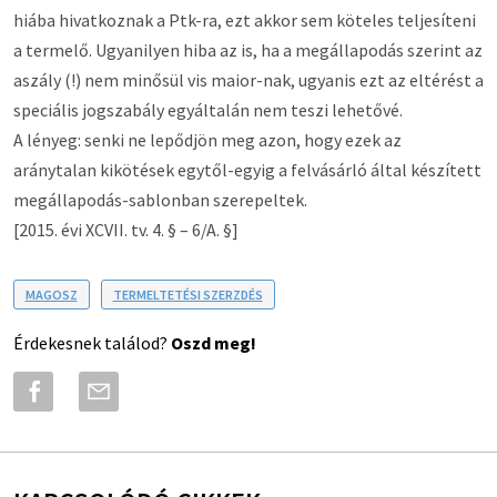
hiába hivatkoznak a Ptk-ra, ezt akkor sem köteles teljesíteni
a termelő. Ugyanilyen hiba az is, ha a megállapodás szerint az
aszály (!) nem minősül vis maior-nak, ugyanis ezt az eltérést a
speciális jogszabály egyáltalán nem teszi lehetővé.
A lényeg: senki ne lepődjön meg azon, hogy ezek az
aránytalan kikötések egytől-egyig a felvásárló által készített
megállapodás-sablonban szerepeltek.
[2015. évi XCVII. tv. 4. § – 6/A. §]
MAGOSZ
TERMELTETÉSI SZERZDÉS
Érdekesnek találod?
Oszd meg!