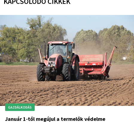
KAPCSOLÓDÓ CIKKEK
GAZDÁLKODÁS
Január 1-től megújul a termelők védelme