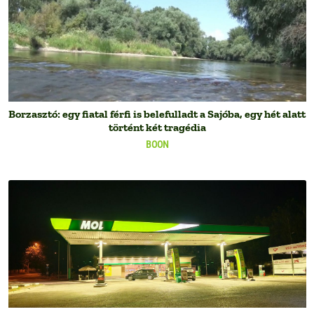
Borzasztó: egy fiatal férfi is belefulladt a Sajóba, egy hét alatt
történt két tragédia
BOON