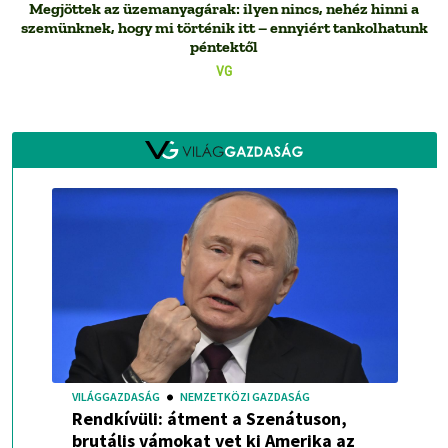
Megjöttek az üzemanyagárak: ilyen nincs, nehéz hinni a
szemünknek, hogy mi történik itt – ennyiért tankolhatunk
péntektől
VG
VILÁGGAZDASÁG
NEMZETKÖZI GAZDASÁG
Rendkívüli: átment a Szenátuson,
brutális vámokat vet ki Amerika az