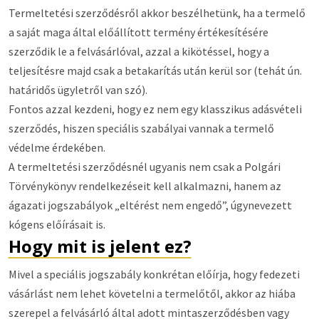
Termeltetési szerződésről akkor beszélhetünk, ha a termelő
a saját maga által előállított termény értékesítésére
szerződik le a felvásárlóval, azzal a kikötéssel, hogy a
teljesítésre majd csak a betakarítás után kerül sor (tehát ún.
határidős ügyletről van szó).
Fontos azzal kezdeni, hogy ez nem egy klasszikus adásvételi
szerződés, hiszen speciális szabályai vannak a termelő
védelme érdekében.
A termeltetési szerződésnél ugyanis nem csak a Polgári
Törvénykönyv rendelkezéseit kell alkalmazni, hanem az
ágazati jogszabályok „eltérést nem engedő”, úgynevezett
kógens előírásait is.
Hogy mit is jelent ez?
Mivel a speciális jogszabály konkrétan előírja, hogy fedezeti
vásárlást nem lehet követelni a termelőtől, akkor az hiába
szerepel a felvásárló által adott mintaszerződésben vagy