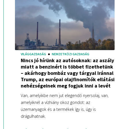
VILÁGGAZDASÁG
NEMZETKÖZI GAZDASÁG
Nincs jó hírünk az autósoknak: az aszály
miatt a benzinért is többet fizethetünk
– akárhogy bombáz vagy tárgyal Iránnal
Trump, az európai olajfinomítók ellátási
nehézségeinek meg fogjuk inni a levét
Van, amelyikbe nem jut elegendő nyersolaj, van,
amelyiknél a vízhiány okoz gondot: az
üzemanyagok és a termékek így is, úgy is
drágulhatnak.