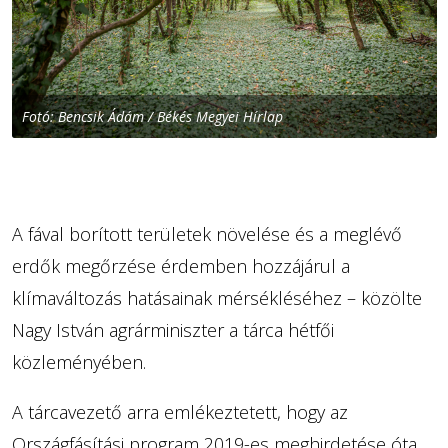
Fotó: Bencsik Ádám / Békés Megyei Hírlap
A fával borított területek növelése és a meglévő
erdők megőrzése érdemben hozzájárul a
klímaváltozás hatásainak mérsékléséhez – közölte
Nagy István agrárminiszter a tárca hétfői
közleményében.
A tárcavezető arra emlékeztetett, hogy az
Országfásítási program 2019-es meghirdetése óta