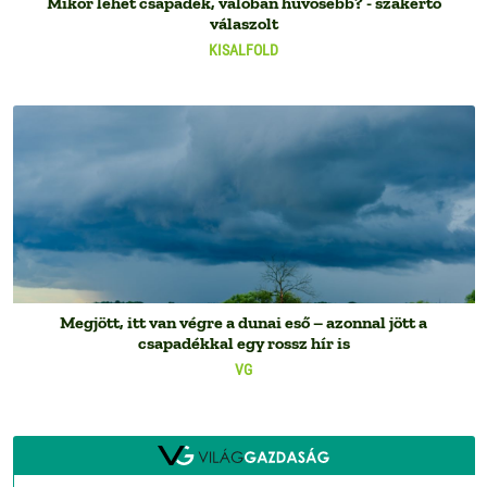
Mikor lehet csapadék, valóban hűvösebb? - szakértő
válaszolt
KISALFOLD
Megjött, itt van végre a dunai eső – azonnal jött a
csapadékkal egy rossz hír is
VG