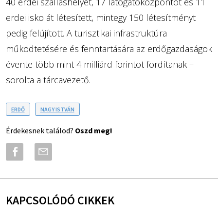
40 erdei szálláshelyet, 17 látogatóközpontot és 11
erdei iskolát létesített, mintegy 150 létesítményt
pedig felújított. A turisztikai infrastruktúra
működtetésére és fenntartására az erdőgazdaságok
évente több mint 4 milliárd forintot fordítanak –
sorolta a tárcavezető.
ERDŐ
NAGY ISTVÁN
Érdekesnek találod?
Oszd meg!
KAPCSOLÓDÓ CIKKEK