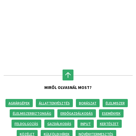
MIRŐL OLVASNÁL MOST?
AGRÁRGÉPEK
ÁLLATTENYÉSZTÉS
BORÁSZAT
ÉLELMISZER
ÉLELMISZERBIZTONSÁG
ERDŐGAZDÁLKODÁS
ESEMÉNYEK
FELDOLGOZÁS
GAZDÁLKODÁS
INPUT
KERTÉSZET
KÖZÉLET
KÜLFÖLDI HÍREK
NÖVÉNYTERMESZTÉS