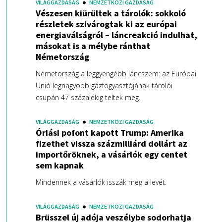
VILÁGGAZDASÁG
NEMZETKÖZI GAZDASÁG
Vészesen kiürültek a tárolók: sokkoló
részletek szivárogtak ki az európai
energiaválságról – láncreakció indulhat,
másokat is a mélybe ránthat
Németország
Németország a leggyengébb láncszem: az Európai
Unió legnagyobb gázfogyasztójának tárolói
csupán 47 százalékig teltek meg.
VILÁGGAZDASÁG
NEMZETKÖZI GAZDASÁG
Óriási pofont kapott Trump: Amerika
fizethet vissza százmilliárd dollárt az
importőröknek, a vásárlók egy centet
sem kapnak
Mindennek a vásárlók isszák meg a levét.
VILÁGGAZDASÁG
NEMZETKÖZI GAZDASÁG
Brüsszel új adója veszélybe sodorhatja