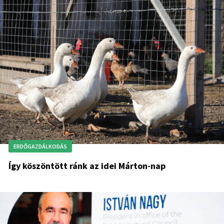
ERDŐGAZDÁLKODÁS
Így köszöntött ránk az idei Márton-nap