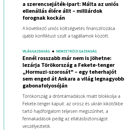
a szerencsejáték-ipart: Málta az uniós
ellenállás élére állt – milliárdok
forognak kockán
A következő uniós költségvetés finanszírozása
újabb konfliktust szült a tagállamok között.
VILÁGGAZDASÁG
NEMZETKÖZI GAZDASÁG
Ennél rosszabb már nem is jöhetne:
lezárja Törökország a Fekete-tenger
„Hormuzi-szorosát" – egy teherhajót
sem enged át Ankara a világ legnagyobb
gabonafolyosóján
Törökország a dróntámadások miatt blokkolja a
Fekete-tenger kapuit: az orosz és ukrán kikötőkbe
tartó hajóforgalom teljesen megszűnhet, a
fennakadások pedig az ellátásbiztonságot
veszélyeztetik.