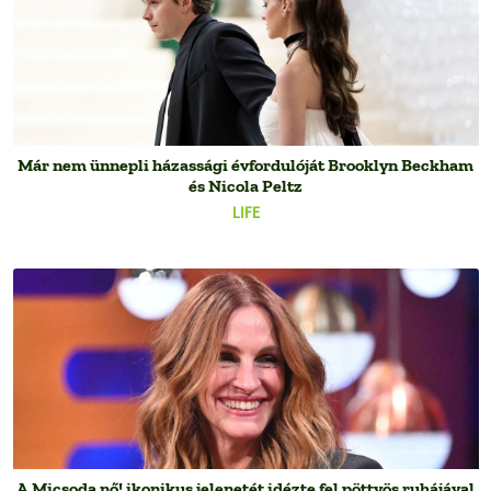
Már nem ünnepli házassági évfordulóját Brooklyn Beckham
és Nicola Peltz
LIFE
A Micsoda nő! ikonikus jelenetét idézte fel pöttyös ruhájával