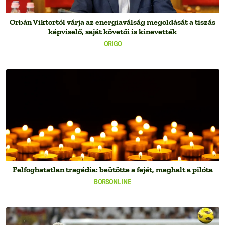
Orbán Viktortól várja az energiaválság megoldását a tiszás
képviselő, saját követői is kinevették
ORIGO
Felfoghatatlan tragédia: beütötte a fejét, meghalt a pilóta
BORSONLINE