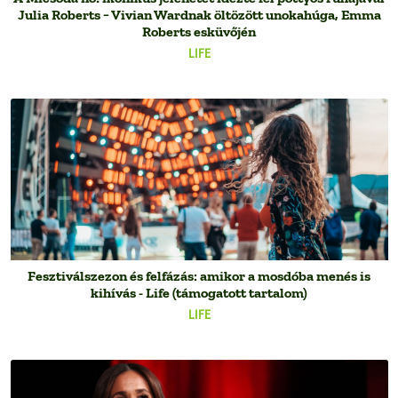
Julia Roberts − Vivian Wardnak öltözött unokahúga, Emma
Roberts esküvőjén
LIFE
Fesztiválszezon és felfázás: amikor a mosdóba menés is
kihívás - Life (támogatott tartalom)
LIFE