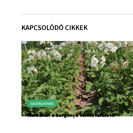
KAPCSOLÓDÓ CIKKEK
GAZDÁLKODÁS
Maradhat a burgonya termőterülete