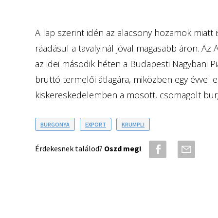
A lap szerint idén az alacsony hozamok miatt i
ráadásul a tavalyinál jóval magasabb áron. Az A
az idei második héten a Budapesti Nagybani P
bruttó termelői átlagára, miközben egy évvel eze
kiskereskedelemben a mosott, csomagolt burg
BURGONYA
EXPORT
KRUMPLI
Érdekesnek találod?
Oszd meg!