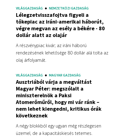
VILÁGGAZDASÁG
NEMZETKÖZI GAZDASÁG
Lélegzetvisszafojtva figyeli a
tőkepiac az iráni-amerikai háborút,
végre megvan az esély a békére - 80
dollár alatt az olajár
A részvénypiac kivár; az iráni háború
rendezésének lehetősége 80 dollár alá tolta az
olaj árfolyamát.
VILÁGGAZDASÁG
MAGYAR GAZDASÁG
Ausztriából várja a megváltást
Magyar Péter: megszólalt a
miniszterelnök a Paksi
Atomerőműről, hogy mi vár ránk –
nem lehet kiengedni, kritikus órák
következnek
A négy blokkból egy ugyan még részlegesen
üzemel, de a kapacitáskiesés tetemes.