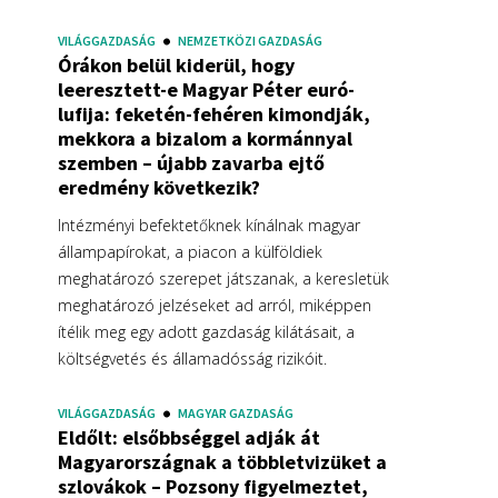
VILÁGGAZDASÁG
NEMZETKÖZI GAZDASÁG
Órákon belül kiderül, hogy
leeresztett-e Magyar Péter euró-
lufija: feketén-fehéren kimondják,
mekkora a bizalom a kormánnyal
szemben – újabb zavarba ejtő
eredmény következik?
Intézményi befektetőknek kínálnak magyar
állampapírokat, a piacon a külföldiek
meghatározó szerepet játszanak, a keresletük
meghatározó jelzéseket ad arról, miképpen
ítélik meg egy adott gazdaság kilátásait, a
költségvetés és államadósság rizikóit.
VILÁGGAZDASÁG
MAGYAR GAZDASÁG
Eldőlt: elsőbbséggel adják át
Magyarországnak a többletvizüket a
szlovákok – Pozsony figyelmeztet,