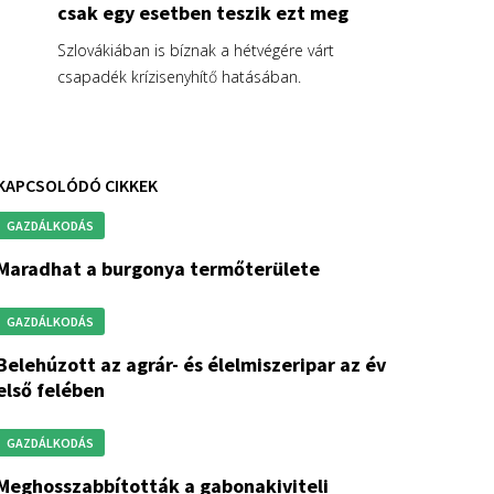
csak egy esetben teszik ezt meg
Szlovákiában is bíznak a hétvégére várt
csapadék krízisenyhítő hatásában.
KAPCSOLÓDÓ CIKKEK
GAZDÁLKODÁS
maradhat a burgonya termőterülete
GAZDÁLKODÁS
rár- és élelmiszeripar az év
első felében
GAZDÁLKODÁS
bították a gabonakiviteli