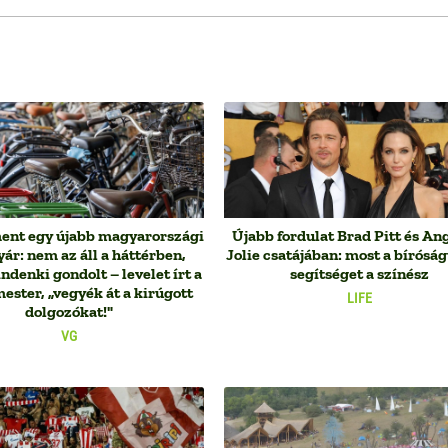
ent egy újabb magyarországi
Újabb fordulat Brad Pitt és An
yár: nem az áll a háttérben,
Jolie csatájában: most a bíróság
denki gondolt – levelet írt a
segítséget a színész
ester, „vegyék át a kirúgott
LIFE
dolgozókat!"
VG