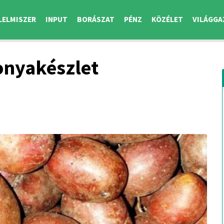
LELMISZER
INPUT
BORÁSZAT
PÉNZ
KÖZÉLET
VILÁGGA
onyakészlet