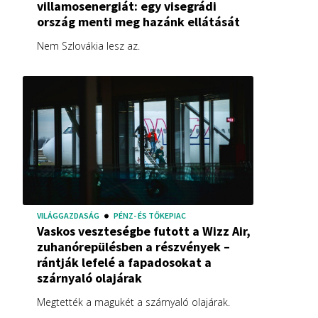
villamosenergiát: egy visegrádi
ország menti meg hazánk ellátását
Nem Szlovákia lesz az.
VILÁGGAZDASÁG
PÉNZ- ÉS TŐKEPIAC
Vaskos veszteségbe futott a Wizz Air,
zuhanórepülésben a részvények –
rántják lefelé a fapadosokat a
szárnyaló olajárak
Megtették a magukét a szárnyaló olajárak.