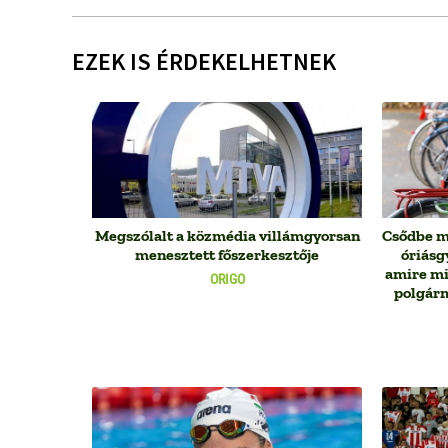
EZEK IS ÉRDEKELHETNEK
Megszólalt a közmédia villámgyorsan
Csődbe m
menesztett főszerkesztője
óriásg
amire min
ORIGO
polgárm