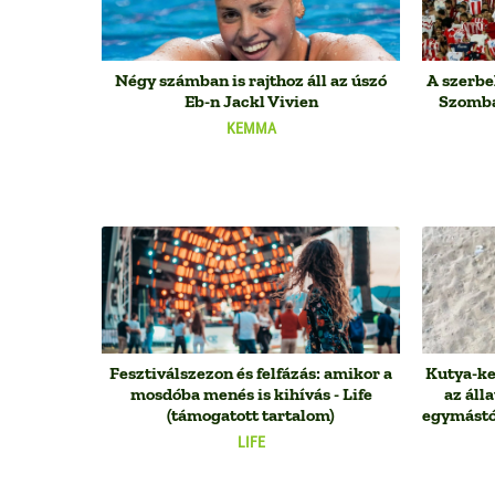
Négy számban is rajthoz áll az úszó
A szerbe
Eb-n Jackl Vivien
Szombat
KEMMA
Fesztiválszezon és felfázás: amikor a
Kutya-ke
mosdóba menés is kihívás - Life
az áll
(támogatott tartalom)
egymástó
LIFE