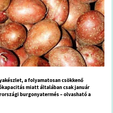
onyakészlet, a folyamatosan csökkenő
ókapacitás miatt általában csak január
arországi burgonyatermés – olvasható a