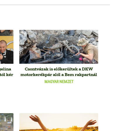
gelina
Csontvázak is előkerültek a DKW
tól kér
motorkerékpár alól a Bem rakpartnál
MAGYAR NEMZET