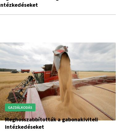
intézkedéseket
GAZDÁLKODÁS
Meghosszabbították a gabonakiviteli
intézkedéseket