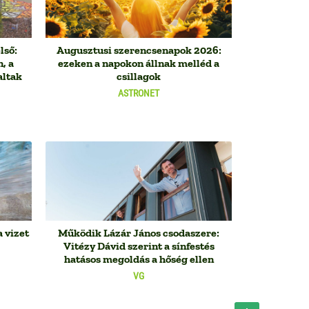
lső:
Augusztusi szerencsenapok 2026:
, a
ezeken a napokon állnak melléd a
altak
csillagok
ASTRONET
 vizet
Működik Lázár János csodaszere:
Vitézy Dávid szerint a sínfestés
hatásos megoldás a hőség ellen
VG