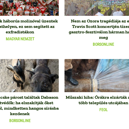
k háborús molinóval üzentek
Nem az Ozora tragédiája az e
helyen, ez sem segített az
Travis Scott koncertjén tízen
exfradistákon
gasztro-fesztiválon hárman h
meg
MAGYAR NEMZET
BORSONLINE
cske párost találtak Dabason
Műszaki hiba: Órákra elzárták a
atvédők: ha elszakítják őket
több település utcájában
l, mindketten hangos sírásba
FEOL
kezdenek
BORSONLINE