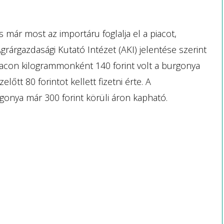
s már most az importáru foglalja el a piacot,
grárgazdasági Kutató Intézet (AKI) jelentése szerint
iacon kilogrammonként 140 forint volt a burgonya
lőtt 80 forintot kellett fizetni érte. A
onya már 300 forint körüli áron kapható.