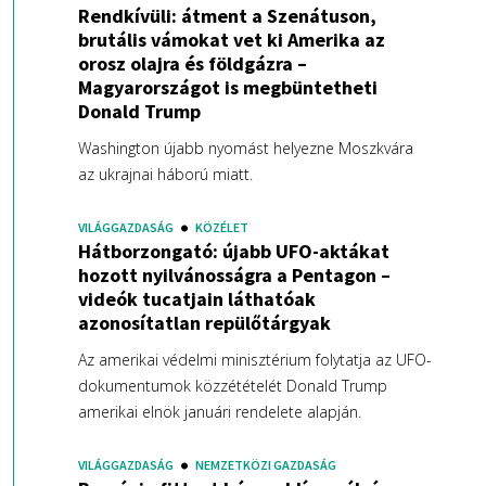
Rendkívüli: átment a Szenátuson,
brutális vámokat vet ki Amerika az
orosz olajra és földgázra –
Magyarországot is megbüntetheti
Donald Trump
Washington újabb nyomást helyezne Moszkvára
az ukrajnai háború miatt.
VILÁGGAZDASÁG
KÖZÉLET
Hátborzongató: újabb UFO-aktákat
hozott nyilvánosságra a Pentagon –
videók tucatjain láthatóak
azonosítatlan repülőtárgyak
Az amerikai védelmi minisztérium folytatja az UFO-
dokumentumok közzétételét Donald Trump
amerikai elnök januári rendelete alapján.
VILÁGGAZDASÁG
NEMZETKÖZI GAZDASÁG