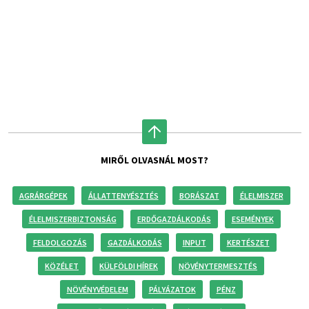
MIRŐL OLVASNÁL MOST?
AGRÁRGÉPEK
ÁLLATTENYÉSZTÉS
BORÁSZAT
ÉLELMISZER
ÉLELMISZERBIZTONSÁG
ERDŐGAZDÁLKODÁS
ESEMÉNYEK
FELDOLGOZÁS
GAZDÁLKODÁS
INPUT
KERTÉSZET
KÖZÉLET
KÜLFÖLDI HÍREK
NÖVÉNYTERMESZTÉS
NÖVÉNYVÉDELEM
PÁLYÁZATOK
PÉNZ