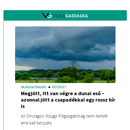
VILÁGGAZDASÁG
KÖZÉLET
Megjött, itt van végre a dunai eső –
azonnal jött a csapadékkal egy rossz hír
is
Az Országos Vízügyi Főigazgatóság nem kertelt:
erre kell készülni.