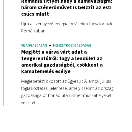
Románia fittyet hány a klímaválságra:
három szénerőművet is beizzít az esti
csúcs miatt
Újra a szennyező energiaforrásokra fanyalodnak
Romániában.
VILÁGGAZDASÁG
NEMZETKÖZI GAZDASÁG
Megjött a várva várt adat a
tengerentúlról: fogy a lendület az
amerikai gazdaságból, csökkent a
kamatemelés esélye
Meglepetést okozott az Egyesült Államok júliusi
foglalkoztatási jelentése, amely szerint az ország
gazdasága öt hónap után ismét munkahelyeket
veszített.