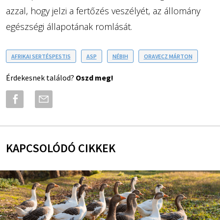
azzal, hogy jelzi a fertőzés veszélyét, az állomány
egészségi állapotának romlását.
AFRIKAI SERTÉSPESTIS
ASP
NÉBIH
ORAVECZ MÁRTON
Érdekesnek találod?
Oszd meg!
KAPCSOLÓDÓ CIKKEK