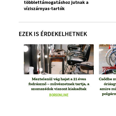
többlettámogatáshoz jutnak a
víziszárnyas-tartók
EZEK IS ÉRDEKELHETNEK
Meztelenül vág hajat a 21 éves
Csődbe m
fodrásznő – művészetnek tartja, a
óriásg
szomszédok viszont kiakadtak
amire min
polgárm
BORSONLINE