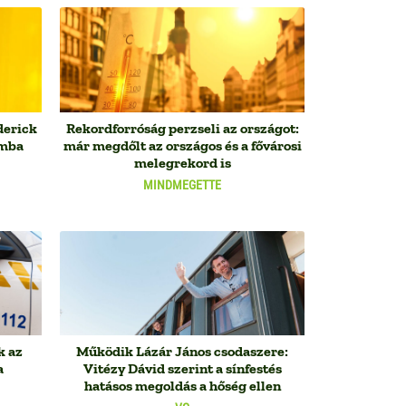
derick
Rekordforróság perzseli az országot:
omba
már megdőlt az országos és a fővárosi
melegrekord is
MINDMEGETTE
k az
Működik Lázár János csodaszere:
a
Vitézy Dávid szerint a sínfestés
hatásos megoldás a hőség ellen