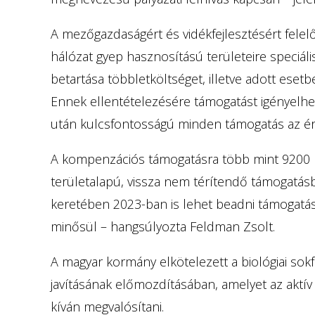
A mezőgazdaságért és vidékfejlesztésért felel
hálózat gyep hasznosítású területeire speciál
betartása többletköltséget, illetve adott eset
Ennek ellentételezésére támogatást igényelhett
után kulcsfontosságú minden támogatás az ér
A kompenzációs támogatásra több mint 9200 ké
területalapú, vissza nem térítendő támogatás
keretében 2023-ban is lehet beadni támogatási 
minősül – hangsúlyozta Feldman Zsolt.
A magyar kormány elkötelezett a biológiai sok
javításának előmozdításában, amelyet az akt
kíván megvalósítani.