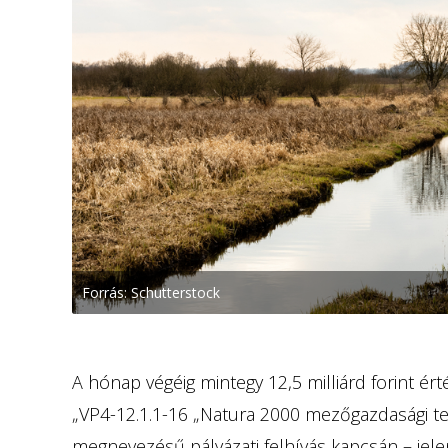
Forrás: Schutterstock
A hónap végéig mintegy 12,5 milliárd forint ér
„VP4-12.1.1-16 „Natura 2000 mezőgazdasági te
megnevezésű pályázati felhívás kapcsán – jele