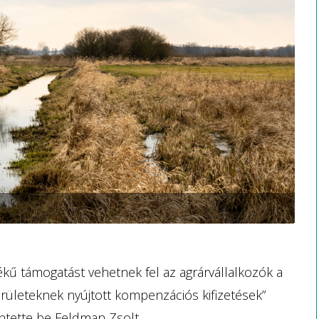
tékű támogatást vehetnek fel az agrárvállalkozók a
rületeknek nyújtott kompenzációs kifizetések”
ntette be Feldman Zsolt.