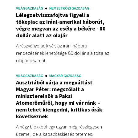
VILÁGGAZDASÁG
NEMZETKÖZI GAZDASÁG
Lélegzetvisszafojtva figyeli a
tőkepiac az iráni-amerikai háborút,
végre megvan az esély a békére - 80
dollár alatt az olajár
A részvénypiac kivár; az iráni háború
rendezésének lehetősége 80 dollár alá tolta az
olaj árfolyamát.
VILÁGGAZDASÁG
MAGYAR GAZDASÁG
Ausztriából várja a megváltást
Magyar Péter: megszólalt a
miniszterelnök a Paksi
Atomerőműről, hogy mi vár ránk –
nem lehet kiengedni, kritikus órák
következnek
A négy blokkból egy ugyan még részlegesen
üzemel, de a kapacitáskiesés tetemes.