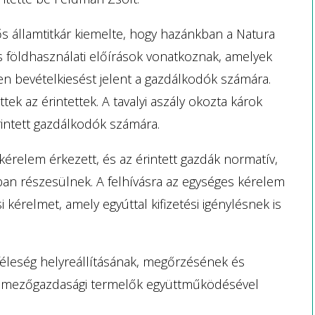
ős államtitkár kiemelte, hogy hazánkban a Natura
is földhasználati előírások vonatkoznak, amelyek
ben bevételkiesést jelent a gazdálkodók számára.
ek az érintettek. A tavalyi aszály okozta károk
intett gazdálkodók számára.
relem érkezett, és az érintett gazdák normatív,
ban részesülnek. A felhívásra az egységes kérelem
kérelmet, amely egyúttal kifizetési igénylésnek is
féleség helyreállításának, megőrzésének és
ív mezőgazdasági termelők együttműködésével