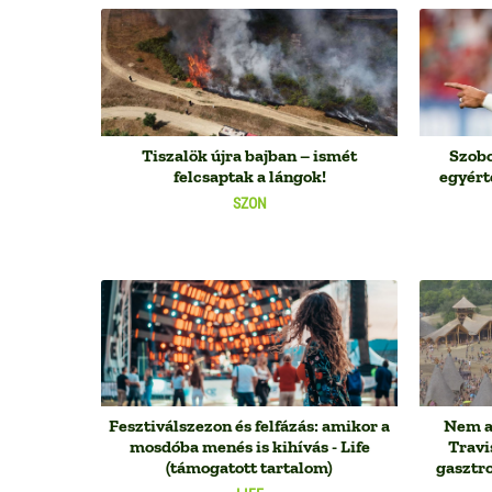
Tiszalök újra bajban – ismét
Szobo
felcsaptak a lángok!
egyért
SZON
Fesztiválszezon és felfázás: amikor a
Nem az
mosdóba menés is kihívás - Life
Travi
(támogatott tartalom)
gasztro