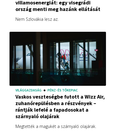
villamosenergiát: egy visegrádi
ország menti meg hazánk ellátását
Nem Szlovákia lesz az.
VILÁGGAZDASÁG
PÉNZ- ÉS TŐKEPIAC
Vaskos veszteségbe futott a Wizz Air,
zuhanórepülésben a részvények –
rántják lefelé a fapadosokat a
szárnyaló olajárak
Megtették a magukét a szárnyaló olajárak.