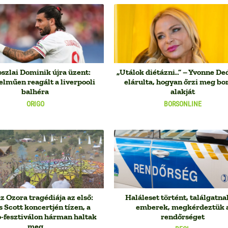
szlai Dominik újra üzent:
„Utálok diétázni..” – Yvonne De
elműen reagált a liverpooli
elárulta, hogyan őrzi meg b
balhéra
alakját
ORIGO
BORSONLINE
 Ozora tragédiája az első:
Haláleset történt, találgatna
s Scott koncertjén tízen, a
emberek, megkérdeztük 
-fesztiválon hárman haltak
rendőrséget
meg