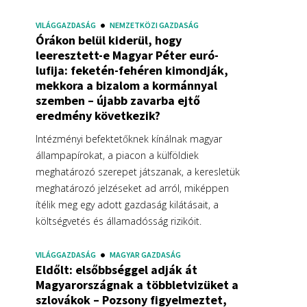
VILÁGGAZDASÁG
NEMZETKÖZI GAZDASÁG
Órákon belül kiderül, hogy
leeresztett-e Magyar Péter euró-
lufija: feketén-fehéren kimondják,
mekkora a bizalom a kormánnyal
szemben – újabb zavarba ejtő
eredmény következik?
Intézményi befektetőknek kínálnak magyar
állampapírokat, a piacon a külföldiek
meghatározó szerepet játszanak, a keresletük
meghatározó jelzéseket ad arról, miképpen
ítélik meg egy adott gazdaság kilátásait, a
költségvetés és államadósság rizikóit.
VILÁGGAZDASÁG
MAGYAR GAZDASÁG
Eldőlt: elsőbbséggel adják át
Magyarországnak a többletvizüket a
szlovákok – Pozsony figyelmeztet,