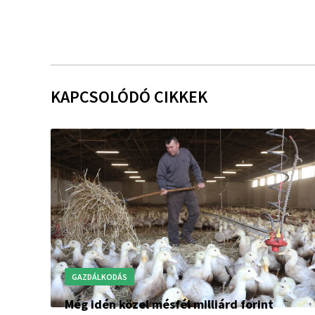
KAPCSOLÓDÓ CIKKEK
GAZDÁLKODÁS
Még idén közel mésfél milliárd forint