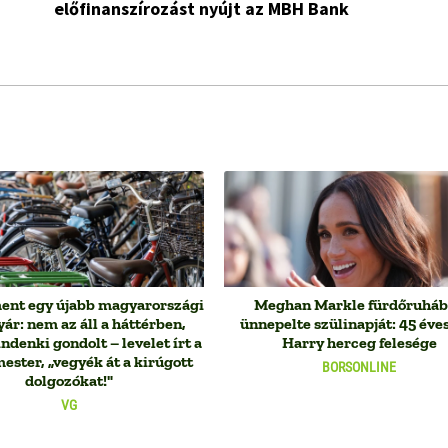
előfinanszírozást nyújt az MBH Bank
ent egy újabb magyarországi
Meghan Markle fürdőruhá
yár: nem az áll a háttérben,
ünnepelte szülinapját: 45 éves
denki gondolt – levelet írt a
Harry herceg felesége
ester, „vegyék át a kirúgott
BORSONLINE
dolgozókat!"
VG