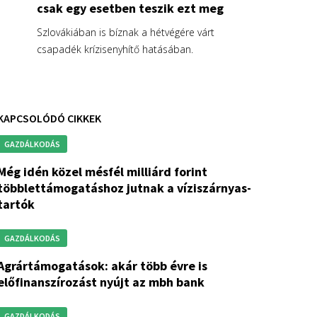
csak egy esetben teszik ezt meg
Szlovákiában is bíznak a hétvégére várt
csapadék krízisenyhítő hatásában.
KAPCSOLÓDÓ CIKKEK
GAZDÁLKODÁS
zel mésfél milliárd forint
többlettámogatáshoz jutnak a víziszárnyas-
tartók
GAZDÁLKODÁS
ok: akár több évre is
előfinanszírozást nyújt az mbh bank
GAZDÁLKODÁS