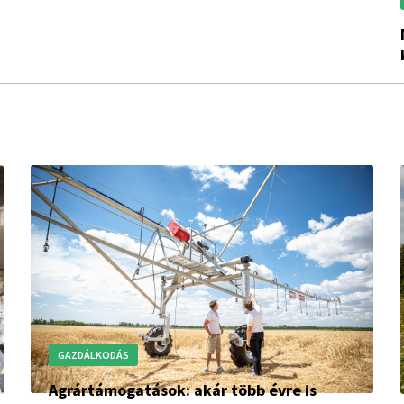
megkezdődi
GAZDÁLKODÁS
Agrártámogatások: akár több évre is