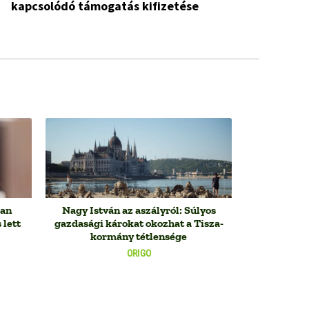
kapcsolódó támogatás kifizetése
ban
Nagy István az aszályról: Súlyos
 lett
gazdasági károkat okozhat a Tisza-
kormány tétlensége
ORIGO