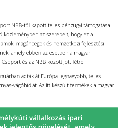
port NBB-től kapott teljes pénzügyi támogatása
óló közleményben az szerepelt, hogy ez a
lamok, magáncégek és nemzetközi fejlesztési
nek, amely ebben az esetben a magyar
Csoport és az NBB között jött létre.
uárban adták át Európa legnagyobb, teljes
rnyas-vágóhídját. Az itt készült termékek a magyar
.
mélykúti vállalkozás ipari
k jelentős növelését, amely