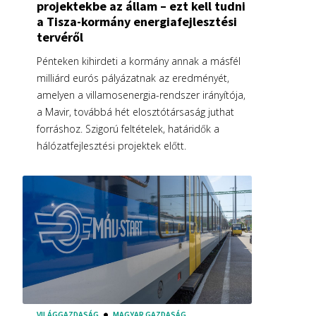
projektekbe az állam – ezt kell tudni
a Tisza-kormány energiafejlesztési
tervéről
Pénteken kihirdeti a kormány annak a másfél
milliárd eurós pályázatnak az eredményét,
amelyen a villamosenergia-rendszer irányítója,
a Mavir, továbbá hét elosztótársaság juthat
forráshoz. Szigorú feltételek, határidők a
hálózatfejlesztési projektek előtt.
VILÁGGAZDASÁG
MAGYAR GAZDASÁG