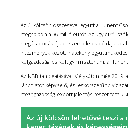
Az új kölcsön összegével együtt a Hunent Cso
meghaladja a 36 millió eurót. Az ügyletről sz
megállapodás újabb szemléletes példája az ál
intézmények közötti hatékony együttműködés
Külgazdasági és Külügyminisztérium, a Hunent 
Az NBB támogatásával Mélykúton még 2019 jan
láncolatot képviselő, és legkorszerűbb víziszá
mezőgazdasági export jelentős részét teszik ki
Az új kölcsön lehetővé teszi a 
kapacitásának és képességeine