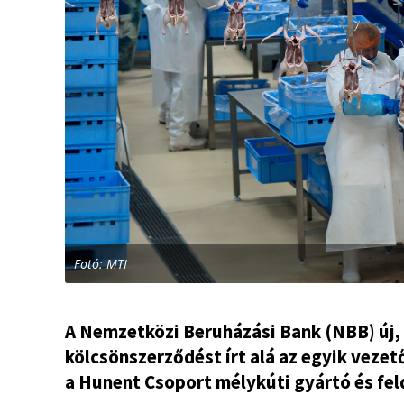
Fotó: MTI
A Nemzetközi Beruházási Bank (NBB) új, 
kölcsönszerződést írt alá az egyik veze
a Hunent Csoport mélykúti gyártó és fe