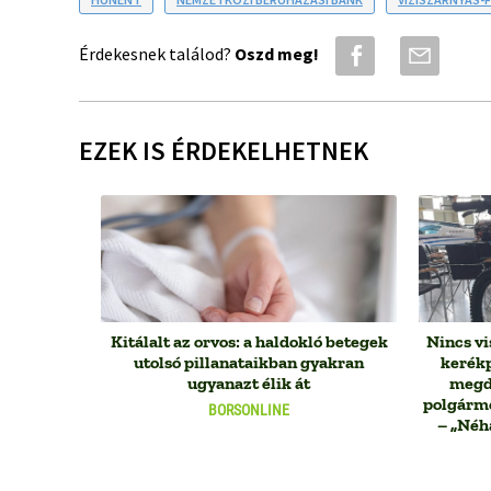
Érdekesnek találod?
Oszd meg!
EZEK IS ÉRDEKELHETNEK
Kitálalt az orvos: a haldokló betegek
Nincs vi
utolsó pillanataikban gyakran
kerékp
ugyanazt élik át
megdö
polgárme
BORSONLINE
– „Néh