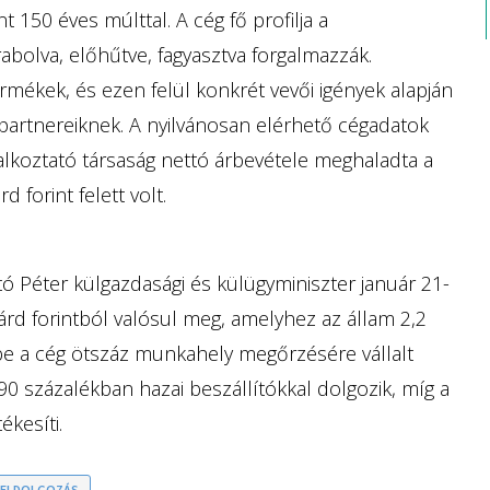
 150 éves múlttal. A cég fő profilja a
bolva, előhűtve, fagyasztva forgalmazzák.
mékek, és ezen felül konkrét vevői igények alapján
 partnereiknek. A nyilvánosan elérhető cégadatok
alkoztató társaság nettó árbevétele meghaladta a
d forint felett volt.
ó Péter külgazdasági és külügyminiszter január 21-
iárd forintból valósul meg, amelyhez az állam 2,2
rébe a cég ötszáz munkahely megőrzésére vállalt
t 90 százalékban hazai beszállítókkal dolgozik, míg a
ékesíti.
-FELDOLGOZÁS