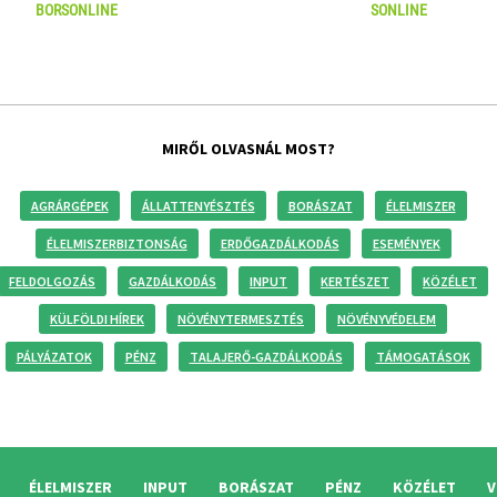
BORSONLINE
SONLINE
MIRŐL OLVASNÁL MOST?
AGRÁRGÉPEK
ÁLLATTENYÉSZTÉS
BORÁSZAT
ÉLELMISZER
ÉLELMISZERBIZTONSÁG
ERDŐGAZDÁLKODÁS
ESEMÉNYEK
FELDOLGOZÁS
GAZDÁLKODÁS
INPUT
KERTÉSZET
KÖZÉLET
KÜLFÖLDI HÍREK
NÖVÉNYTERMESZTÉS
NÖVÉNYVÉDELEM
PÁLYÁZATOK
PÉNZ
TALAJERŐ-GAZDÁLKODÁS
TÁMOGATÁSOK
ÉLELMISZER
INPUT
BORÁSZAT
PÉNZ
KÖZÉLET
V