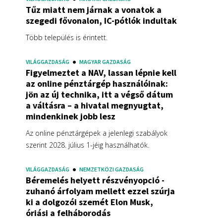
Tűz miatt nem járnak a vonatok a
szegedi fővonalon, IC-pótlók indultak
Több település is érintett.
VILÁGGAZDASÁG
MAGYAR GAZDASÁG
Figyelmeztet a NAV, lassan lépnie kell
az online pénztárgép használóinak:
jön az új technika, itt a végső dátum
a váltásra – a hivatal megnyugtat,
mindenkinek jobb lesz
Az online pénztárgépek a jelenlegi szabályok
szerint 2028. július 1-jéig használhatók.
VILÁGGAZDASÁG
NEMZETKÖZI GAZDASÁG
Béremelés helyett részvényopció -
zuhanó árfolyam mellett ezzel szúrja
ki a dolgozói szemét Elon Musk,
óriási a felháborodás