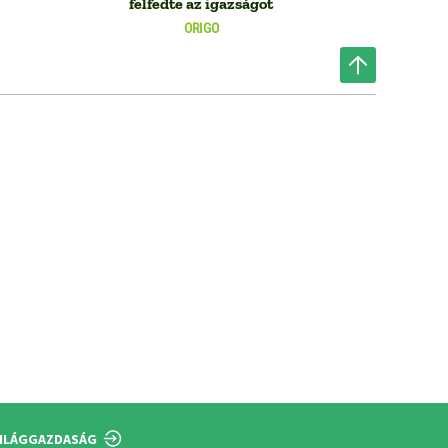
felfedte az igazságot
ORIGO
ILÁGGAZDASÁG