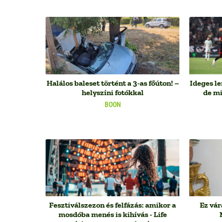
Halálos baleset történt a 3-as főúton! –
Ideges l
helyszíni fotókkal
de mi
BOON
Fesztiválszezon és felfázás: amikor a
Ez vár
mosdóba menés is kihívás - Life