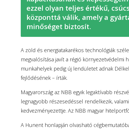
ezzel olyan teljes értékű, csúc
központtá válik, amely a gyárt
minőséget biztosít.
A zöld és energiatakarékos technológiák szél
megvalósítása javít a régió környezetvédelmi he
munkahelyek pedig új lendületet adnak Délke
fejlődésének – írták.
Magyarország az NBB egyik legaktívabb részvén
legnagyobb részesedéssel rendelkezik, valami
kedvezményezettje. Az NBB magyar hitelportfól
A Hunent honlapján olvasható cégbemutatóban