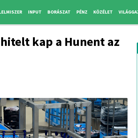
LELMISZER
INPUT
BORÁSZAT
PÉNZ
KÖZÉLET
VILÁGGA
 hitelt kap a Hunent az