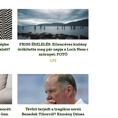
képbe
FRISS ÉSZLELÉS: Kilencéves kislány
alatt?
örökítette meg pár napja a Loch Ness-i
szörnyet: FOTÓ
LIFE
encét:
Tévhit terjedt a tragikus sorsú
R-ban
Benedek Tiborról? Kemény Dénes