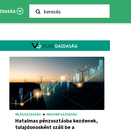
keresés
ZDASÁG
VILÁGGAZDASÁG
MAGYAR GAZDASÁG
Hatalmas pénzosztásba kezdenek,
tulajdonosként száll be a