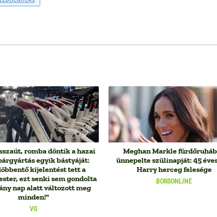
sszaút, romba döntik a hazai
Meghan Markle fürdőruhá
árgyártás egyik bástyáját:
ünnepelte szülinapját: 45 éves
bbentő kijelentést tett a
Harry herceg felesége
ster, ezt senki sem gondolta
BORSONLINE
ány nap alatt változott meg
minden!"
VG