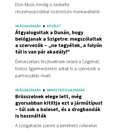
Elon Musk mindig is kedvelte
részvényopciókkal ösztönözni munkavállalóit.
VILÁGGAZDASÁG
KÖZÉLET
Átgyalogoltak a Dunán, hogy
belógjanak a Szigetre: megszólaltak
a szervezők – „ne tegyétek, a folyón
túl is van pár akadály!”
Életveszélyes fesztiváltrükk terjed a Szigetnél,
fontos figyelmeztetést adtak ki a szervezők a
partraszállás miatt.
VILÁGGAZDASÁG
NEMZETKÖZI GAZDASÁG
Brüsszelnek elege lett, még
gyorsabban kitiltja ezt a járműtípust
– túl sok a baleset, és a drogbandák
is használták
A szolgáltatók szerint a bérelhető rollereket