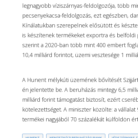
legnagyobb víziszárnyas-feldolgozója, több mint
pecsenyekacsa-feldolgozás, ezt egészben, dara
Kínálatukban szerepelnek elősütött és készter
is készítenek termékeket exportra és belföldi
szerint a 2020-ban több mint 400 embert fogl
10,4 milliárd forintot, üzemi vesztesége 1 milliár
A Hunent mélykúti üzemének bővítését Szijjárt
én jelentette be. A beruházás mintegy 6,5 mill
milliárd forint támogatást biztosít, ezért cse
kötelezettséget. A miniszter közölte: a vállala
termékei nagyjából 70 százalékát külföldön ért
HUNENT
NEMZETKÖZI BERUHÁZÁSI BANK
VÍZISZÁRNYAS