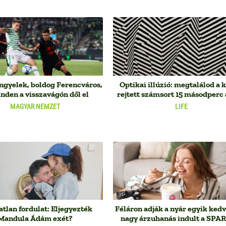
engyelek, boldog Ferencváros,
Optikai illúzió: megtalálod a 
nden a visszavágón dől el
rejtett számsort 15 másodperc 
MAGYAR NEMZET
LIFE
atlan fordulat: Eljegyezték
Féláron adják a nyár egyik kedv
Mandula Ádám exét?
nagy árzuhanás indult a SPA