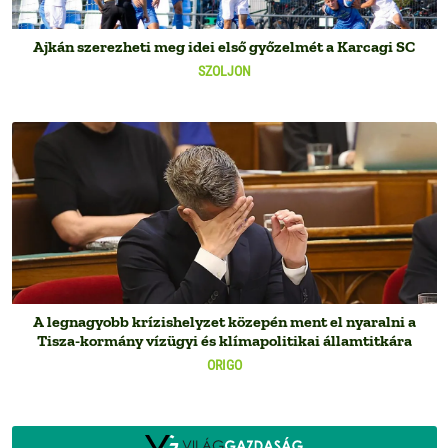
Ajkán szerezheti meg idei első győzelmét a Karcagi SC
SZOLJON
A legnagyobb krízishelyzet közepén ment el nyaralni a
Tisza-kormány vízügyi és klímapolitikai államtitkára
ORIGO