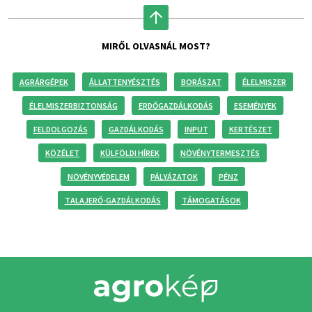
MIRŐL OLVASNÁL MOST?
AGRÁRGÉPEK
ÁLLATTENYÉSZTÉS
BORÁSZAT
ÉLELMISZER
ÉLELMISZERBIZTONSÁG
ERDŐGAZDÁLKODÁS
ESEMÉNYEK
FELDOLGOZÁS
GAZDÁLKODÁS
INPUT
KERTÉSZET
KÖZÉLET
KÜLFÖLDI HÍREK
NÖVÉNYTERMESZTÉS
NÖVÉNYVÉDELEM
PÁLYÁZATOK
PÉNZ
TALAJERŐ-GAZDÁLKODÁS
TÁMOGATÁSOK