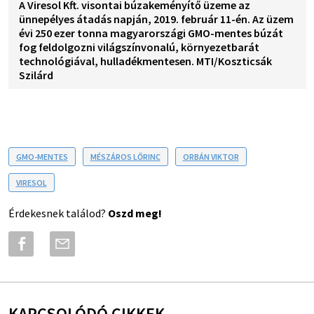
A Viresol Kft. visontai búzakeményítő üzeme az
ünnepélyes átadás napján, 2019. február 11-én. Az üzem
évi 250 ezer tonna magyarországi GMO-mentes búzát
fog feldolgozni világszínvonalú, környezetbarát
technológiával, hulladékmentesen. MTI/Koszticsák
Szilárd
GMO-MENTES
MÉSZÁROS LŐRINC
ORBÁN VIKTOR
VIRESOL
Érdekesnek találod?
Oszd meg!
KAPCSOLÓDÓ CIKKEK