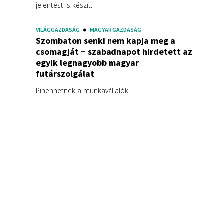
jelentést is készít.
VILÁGGAZDASÁG
MAGYAR GAZDASÁG
Szombaton senki nem kapja meg a
csomagját − szabadnapot hirdetett az
egyik legnagyobb magyar
futárszolgálat
Pihenhetnek a munkavállalók.