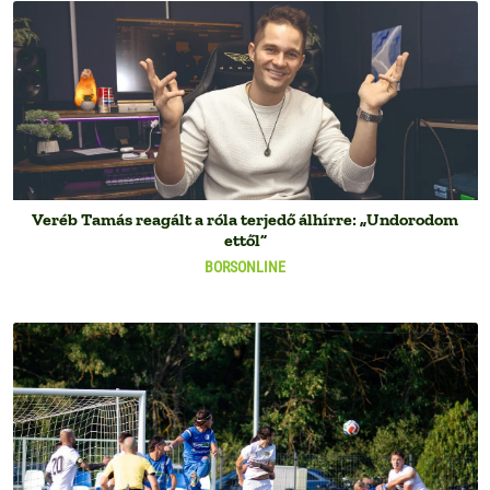
Veréb Tamás reagált a róla terjedő álhírre: „Undorodom
ettől”
BORSONLINE