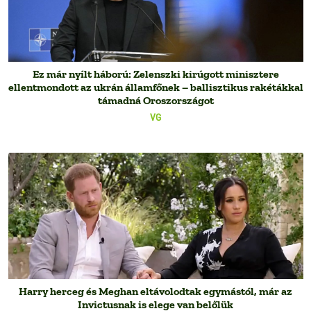
Ez már nyílt háború: Zelenszki kirúgott minisztere
ellentmondott az ukrán államfőnek – ballisztikus rakétákkal
támadná Oroszországot
VG
Harry herceg és Meghan eltávolodtak egymástól, már az
Invictusnak is elege van belőlük