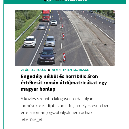
VILÁGGAZDASÁG
NEMZETKÖZI GAZDASÁG
Engedély nélkül és horribilis áron
értékesít román útdíjmatricákat egy
magyar honlap
A közlés szerint a kifogásolt oldal olyan
járművekre is díjat számít fel, amelyek esetében
erre a román jogszabályok nem adnak
lehetőséget.