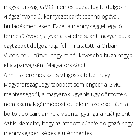
magyarországi GMO-mentes búzát fog feldolgozni
világszínvonalú, környezetbarát technológiával,
hulladékmentesen. Ezzel a mennyiséggel, egy jó
termésű évben, a gyár a kivitelre szánt magyar búza
egytizedét dolgozhatja fel – mutatott rá Orbán
Viktor, célul tűzve, hogy minél kevesebb búza hagyja
el alapanyagként Magyarországot.
A miniszterelnök azt is világossá tette, hogy
Magyarország „egy tapodtat sem enged” a GMO-
mentességből, a magyarok ugyanis úgy döntöttek,
nem akarnak génmódosított élelmiszereket látni a
boltok polcain, amire a visontai gyár garanciát jelent.
Azt is kiemelte, hogy az átadott búzafeldolgozó nagy
mennyiségben képes gluténmentes