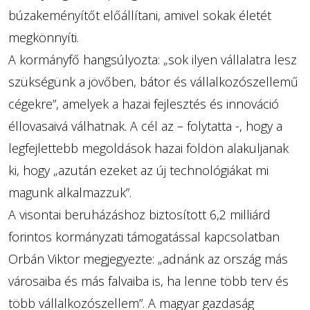
búzakeményítőt előállítani, amivel sokak életét
megkönnyíti.
A kormányfő hangsúlyozta: „sok ilyen vállalatra lesz
szükségünk a jövőben, bátor és vállalkozószellemű
cégekre”, amelyek a hazai fejlesztés és innováció
éllovasaivá válhatnak. A cél az – folytatta -, hogy a
legfejlettebb megoldások hazai földön alakuljanak
ki, hogy „azután ezeket az új technológiákat mi
magunk alkalmazzuk”.
A visontai beruházáshoz biztosított 6,2 milliárd
forintos kormányzati támogatással kapcsolatban
Orbán Viktor megjegyezte: „adnánk az ország más
városaiba és más falvaiba is, ha lenne több terv és
több vállalkozószellem”. A magyar gazdaság