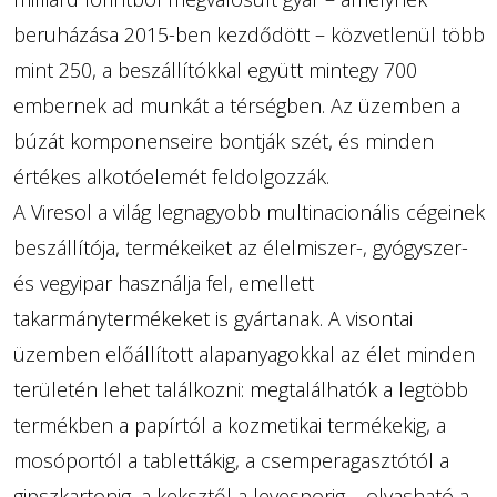
beruházása 2015-ben kezdődött – közvetlenül több
mint 250, a beszállítókkal együtt mintegy 700
embernek ad munkát a térségben. Az üzemben a
búzát komponenseire bontják szét, és minden
értékes alkotóelemét feldolgozzák.
A Viresol a világ legnagyobb multinacionális cégeinek
beszállítója, termékeiket az élelmiszer-, gyógyszer-
és vegyipar használja fel, emellett
takarmánytermékeket is gyártanak. A visontai
üzemben előállított alapanyagokkal az élet minden
területén lehet találkozni: megtalálhatók a legtöbb
termékben a papírtól a kozmetikai termékekig, a
mosóportól a tablettákig, a csemperagasztótól a
gipszkartonig, a keksztől a levesporig – olvasható a