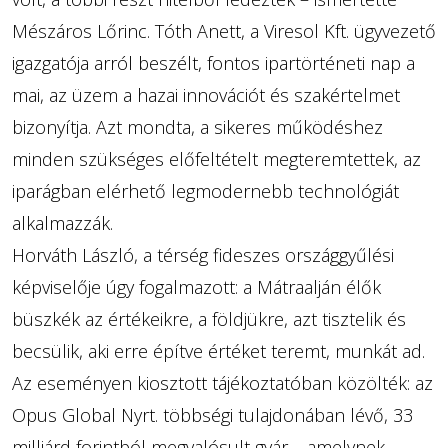
Mészáros Lőrinc. Tóth Anett, a Viresol Kft. ügyvezető
igazgatója arról beszélt, fontos ipartörténeti nap a
mai, az üzem a hazai innovációt és szakértelmet
bizonyítja. Azt mondta, a sikeres működéshez
minden szükséges előfeltételt megteremtettek, az
iparágban elérhető legmodernebb technológiát
alkalmazzák.
Horváth László, a térség fideszes országgyűlési
képviselője úgy fogalmazott: a Mátraalján élők
büszkék az értékeikre, a földjükre, azt tisztelik és
becsülik, aki erre építve értéket teremt, munkát ad.
Az eseményen kiosztott tájékoztatóban közölték: az
Opus Global Nyrt. többségi tulajdonában lévő, 33
milliárd forintból megvalósult gyár – amelynek