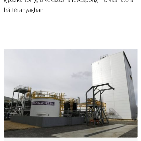
háttéranyagban.