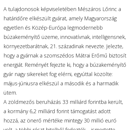
A tulajdonosok képviseletében Mészáros Lőrinc a
határidőre elkészült gyárat, amely Magyarország
egyetlen és Közép-Európa legmodernebb
búzakeményítő üzeme, innovatívnak, intelligensnek,
környezetbarátnak, 21. századinak nevezte. Jelezte,
hogy a gyárnak a szomszédos Mátrai Erőmű biztosít
energiát. Reményét fejezte ki, hogy a búzakeményítő
gyár nagy sikereket fog elérni, egyúttal közölte:
május-júniusra elkészül a második és a harmadik
ütem.
A zöldmezős beruházás 33 milliárd forintba került,
a kormány 6,2 milliárd forint támogatást adott
hozzá, az önerő mértéke mintegy 30 millió euró
volt, a többi részt hitelből fedezték – ismertette