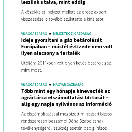
leszünk utalva, mint eddig
A közel-keleti helyzet mellett az orosz export
visszaesése is tovább szűkítette a kínálatot.
VILÁGGAZDASÁG
NEMZETKÖZI GAZDASÁG
Ideje gyorsítani a gáz betárolását
Európában – másfél évtizede nem volt
ilyen alacsony a tartalék
Utoljára 2011-ben volt olyan kevés betárolt gáz,
mint most.
VILÁGGAZDASÁG
MAGYAR GAZDASÁG
Több mint egy hónapja kinevezték az
agrártárca elszámoltatási biztosát –
alig egy napja nyilvános az információ
Az elszámoltatással megbízott miniszteri biztos
rendszeresen beszámol Bóna Szabolcsnak
tevékenységéről, szükség esetén pedig írásos