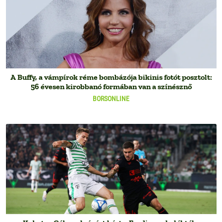
A Buffy, a vámpírok réme bombázója bikinis fotót posztolt:
56 évesen kirobbanó formában van a színésznő
BORSONLINE