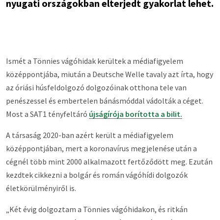
nyugati országokban elterjedt gyakorlat lehet.
Ismét a Tönnies vágóhidak kerültek a médiafigyelem
középpontjába, miután a Deutsche Welle tavaly azt írta, hogy
az óriási húsfeldolgozó dolgozóinak otthona tele van
penészessel és embertelen bánásmóddal vádolták a céget.
Most a SAT1 tényfeltáró
újságírója borította a bilit.
A társaság 2020-ban azért került a médiafigyelem
középpontjában, mert a koronavírus megjelenése után a
cégnél több mint 2000 alkalmazott fertőződött meg. Ezután
kezdtek cikkezni a bolgár és román vágóhídi dolgozók
életkörülményiről is.
„Két évig dolgoztam a Tönnies vágóhidakon, és ritkán