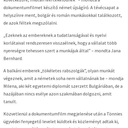
dokumentumfilmet készítő német újságíró. A tévécsapat a
helyszínre ment, bolgár és román munkásokkal találkozott,
de azok féltek megszólalni.
„Ezeknek az embereknek a tudatlanságával és nyelvi
korlátaival rendszeresen visszaélnek, hogy a vállalat több
nyereségre tehessen szert a munkájuk által” – mondta Jana
Bernhard.
A balkáni emberek „tökéletes rabszolgák”, olyan munkát
végeznek, amit a németek soha nem vállalnának be – mondja
Milena, aki két egyetemi diplomát szerzett Bulgáriában, de a
hazájában nincs esélye azon szakmában dolgozni, amit
tanult.
Közvetlenül a dokumentumfilm megjelenése után a Tönnies
ügyvédei fenyegető levelet küldtek és közleményt adtak ki,