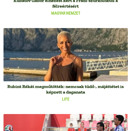
Kubatov Gábor elnézést kért a Fradi-szurkolóktól a
félreértésért
MAGYAR NEMZET
Rubint Rékát megműtötték: nemcsak tüdő-, májáttétet is
képzett a daganata
LIFE