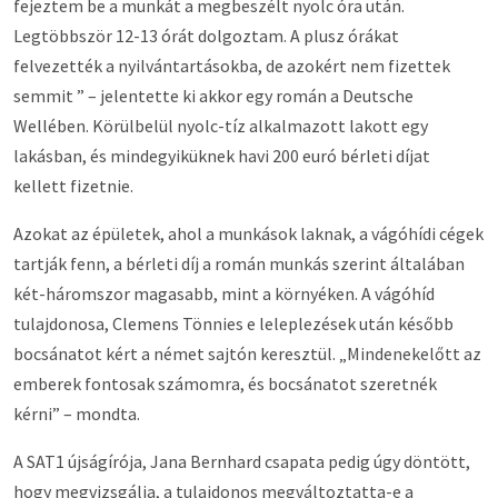
fejeztem be a munkát a megbeszélt nyolc óra után.
Legtöbbször 12-13 órát dolgoztam. A plusz órákat
felvezették a nyilvántartásokba, de azokért nem fizettek
semmit ” – jelentette ki akkor egy román a Deutsche
Wellében. Körülbelül nyolc-tíz alkalmazott lakott egy
lakásban, és mindegyiküknek havi 200 euró bérleti díjat
kellett fizetnie.
Azokat az épületek, ahol a munkások laknak, a vágóhídi cégek
tartják fenn, a bérleti díj a román munkás szerint általában
két-háromszor magasabb, mint a környéken. A vágóhíd
tulajdonosa, Clemens Tönnies e leleplezések után később
bocsánatot kért a német sajtón keresztül. „Mindenekelőtt az
emberek fontosak számomra, és bocsánatot szeretnék
kérni” – mondta.
A SAT1 újságírója, Jana Bernhard csapata pedig úgy döntött,
hogy megvizsgálja, a tulajdonos megváltoztatta-e a