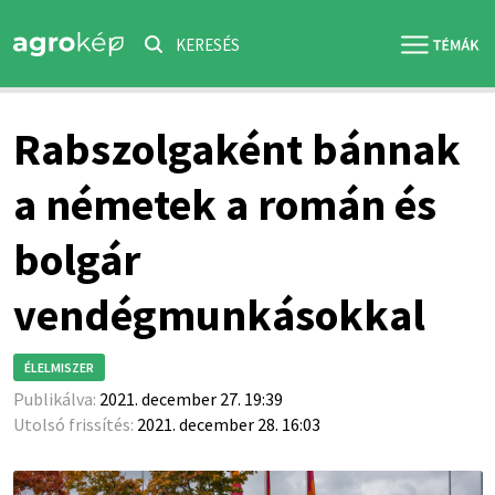
KERESÉS
Rabszolgaként bánnak
a németek a román és
bolgár
vendégmunkásokkal
ÉLELMISZER
Publikálva:
2021. december 27. 19:39
Utolsó frissítés:
2021. december 28. 16:03