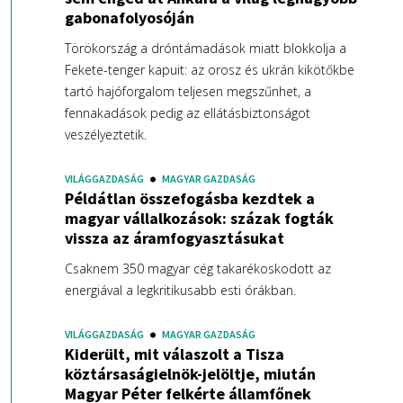
gabonafolyosóján
Törökország a dróntámadások miatt blokkolja a
Fekete-tenger kapuit: az orosz és ukrán kikötőkbe
tartó hajóforgalom teljesen megszűnhet, a
fennakadások pedig az ellátásbiztonságot
veszélyeztetik.
VILÁGGAZDASÁG
MAGYAR GAZDASÁG
Példátlan összefogásba kezdtek a
magyar vállalkozások: százak fogták
vissza az áramfogyasztásukat
Csaknem 350 magyar cég takarékoskodott az
energiával a legkritikusabb esti órákban.
VILÁGGAZDASÁG
MAGYAR GAZDASÁG
Kiderült, mit válaszolt a Tisza
köztársaságielnök-jelöltje, miután
Magyar Péter felkérte államfőnek