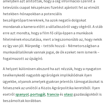
amelyben azt állították, hogy a cég információi szerint a
televíziós csapat készpénzes fizetést ajánlott fel az elmúlt
hetekben-hónapokban a potenciális
beszélgetőpartnereknek, ha azok negatív dolgokat
mondanak a kamera előtt a vállalkozóról vagy cégéről. A stáb
erre azt mondta, hogy a film fő célja éppen a munkások
félelmének eloszlatása, mert a legszomorúbb az, hogy nekik
ez így van jól. Márpedig – tették hozzá – Németországban a
munkavállalóknak vannak jogai, de ők ezeket nem ismerik –
fogalmazott az újságíró.
A helyzet különösen abszurd ha azt nézzük, hogy a nyugaton
tevékenykedő nagyobb agrárcégek implikálódnak ilyen
ügyekbe, olyanok amelyek gyakran jelentős támogatásokat is
felvesznek az uniótól a Közös Agrárpolitika keretéből. Ilyen
esetről
spanyol
,
portugál
,
francia
és
olasz
gazdaságokból is
beszámoltak korábban.