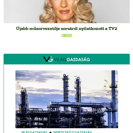
Újabb műsorvezetője sorsáról nyilatkozott a TV2
ORIGO
VILÁGGAZDASÁG
NEMZETKÖZI GAZDASÁG