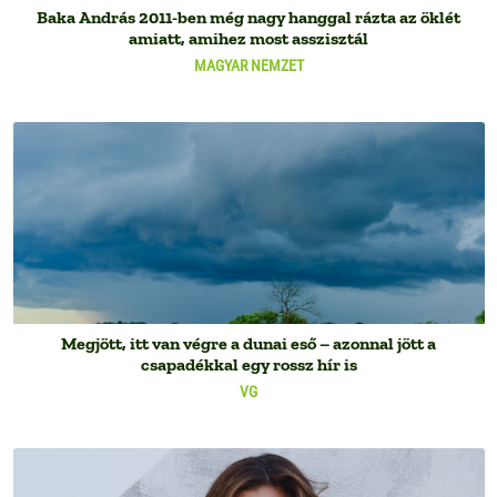
Baka András 2011-ben még nagy hanggal rázta az öklét
amiatt, amihez most asszisztál
MAGYAR NEMZET
Megjött, itt van végre a dunai eső – azonnal jött a
csapadékkal egy rossz hír is
VG