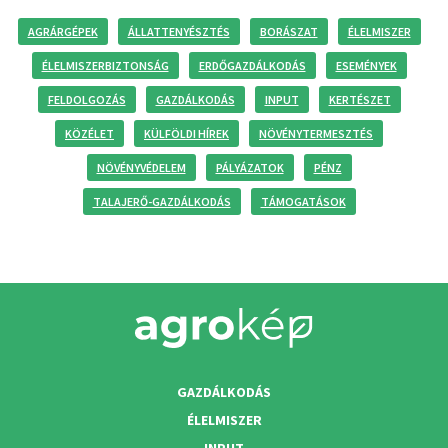
AGRÁRGÉPEK
ÁLLATTENYÉSZTÉS
BORÁSZAT
ÉLELMISZER
ÉLELMISZERBIZTONSÁG
ERDŐGAZDÁLKODÁS
ESEMÉNYEK
FELDOLGOZÁS
GAZDÁLKODÁS
INPUT
KERTÉSZET
KÖZÉLET
KÜLFÖLDI HÍREK
NÖVÉNYTERMESZTÉS
NÖVÉNYVÉDELEM
PÁLYÁZATOK
PÉNZ
TALAJERŐ-GAZDÁLKODÁS
TÁMOGATÁSOK
GAZDÁLKODÁS
ÉLELMISZER