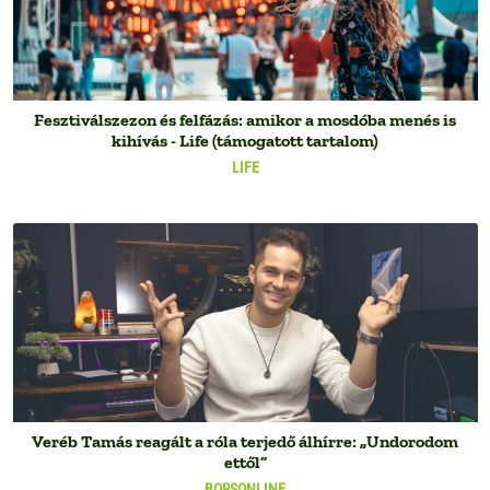
Fesztiválszezon és felfázás: amikor a mosdóba menés is
kihívás - Life (támogatott tartalom)
LIFE
Veréb Tamás reagált a róla terjedő álhírre: „Undorodom
ettől”
BORSONLINE