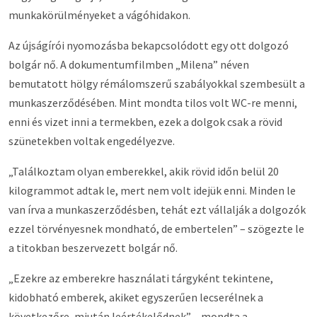
munkakörülményeket a vágóhidakon.
Az újságírói nyomozásba bekapcsolódott egy ott dolgozó
bolgár nő. A dokumentumfilmben „Milena” néven
bemutatott hölgy rémálomszerű szabályokkal szembesült a
munkaszerződésében. Mint mondta tilos volt WC-re menni,
enni és vizet inni a termekben, ezek a dolgok csak a rövid
szünetekben voltak engedélyezve.
„Találkoztam olyan emberekkel, akik rövid időn belül 20
kilogrammot adtak le, mert nem volt idejük enni. Minden le
van írva a munkaszerződésben, tehát ezt vállalják a dolgozók
ezzel törvényesnek mondható, de embertelen” – szögezte le
a titokban beszervezett bolgár nő.
„Ezekre az emberekre használati tárgyként tekintene,
kidobható emberek, akiket egyszerűen lecserélnek a
következőre, miután leértékelődnek” – mondta a