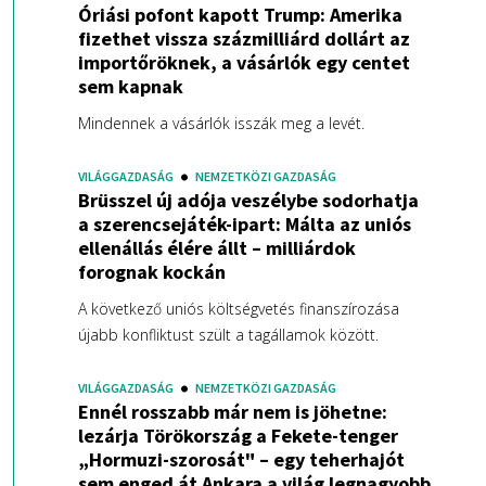
Óriási pofont kapott Trump: Amerika
fizethet vissza százmilliárd dollárt az
importőröknek, a vásárlók egy centet
sem kapnak
Mindennek a vásárlók isszák meg a levét.
VILÁGGAZDASÁG
NEMZETKÖZI GAZDASÁG
Brüsszel új adója veszélybe sodorhatja
a szerencsejáték-ipart: Málta az uniós
ellenállás élére állt – milliárdok
forognak kockán
A következő uniós költségvetés finanszírozása
újabb konfliktust szült a tagállamok között.
VILÁGGAZDASÁG
NEMZETKÖZI GAZDASÁG
Ennél rosszabb már nem is jöhetne:
lezárja Törökország a Fekete-tenger
„Hormuzi-szorosát" – egy teherhajót
sem enged át Ankara a világ legnagyobb