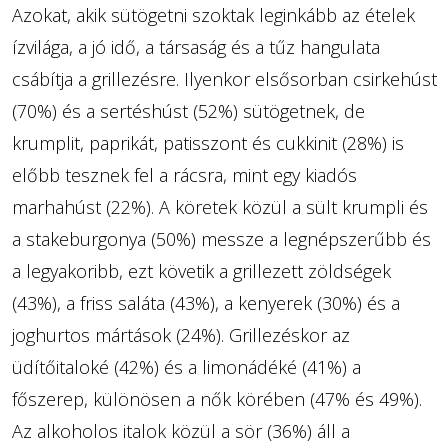
Azokat, akik sütögetni szoktak leginkább az ételek
ízvilága, a jó idő, a társaság és a tűz hangulata
csábítja a grillezésre. Ilyenkor elsősorban csirkehúst
(70%) és a sertéshúst (52%) sütögetnek, de
krumplit, paprikát, patisszont és cukkinit (28%) is
előbb tesznek fel a rácsra, mint egy kiadós
marhahúst (22%). A köretek közül a sült krumpli és
a stakeburgonya (50%) messze a legnépszerűbb és
a legyakoribb, ezt követik a grillezett zöldségek
(43%), a friss saláta (43%), a kenyerek (30%) és a
joghurtos mártások (24%). Grillezéskor az
üdítőitaloké (42%) és a limonádéké (41%) a
főszerep, különösen a nők körében (47% és 49%).
Az alkoholos italok közül a sör (36%) áll a