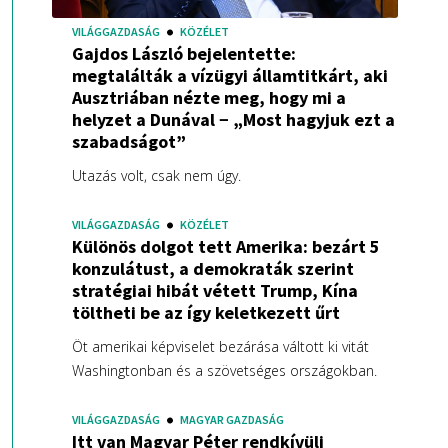
VILÁGGAZDASÁG
KÖZÉLET
Gajdos László bejelentette:
megtalálták a vízügyi államtitkárt, aki
Ausztriában nézte meg, hogy mi a
helyzet a Dunával − „Most hagyjuk ezt a
szabadságot”
Utazás volt, csak nem úgy.
VILÁGGAZDASÁG
KÖZÉLET
Különös dolgot tett Amerika: bezárt 5
konzulátust, a demokraták szerint
stratégiai hibát vétett Trump, Kína
töltheti be az így keletkezett űrt
Öt amerikai képviselet bezárása váltott ki vitát
Washingtonban és a szövetséges országokban.
VILÁGGAZDASÁG
MAGYAR GAZDASÁG
Itt van Magyar Péter rendkívüli