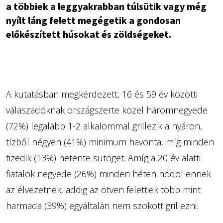
a többiek a leggyakrabban túlsütik vagy még
nyílt láng felett megégetik a gondosan
előkészített húsokat és zöldségeket.
A kutatásban megkérdezett, 16 és 59 év közötti
válaszadóknak országszerte közel háromnegyede
(72%) legalább 1-2 alkalommal grillezik a nyáron,
tízből négyen (41%) minimum havonta, míg minden
tizedik (13%) hetente sütöget. Amíg a 20 év alatti
fiatalok negyede (26%) minden héten hódol ennek
az élvezetnek, addig az ötven felettiek több mint
harmada (39%) egyáltalán nem szokott grillezni.