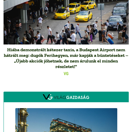
Hiába demonstrált kétezer taxis, a Budapest Airport nem
hátrált meg: dugók Ferihegyen, már kapják a büntetéseket –
„Újabb akciók jöhetnek, de nem árulunk el minden
részletet!"
VG