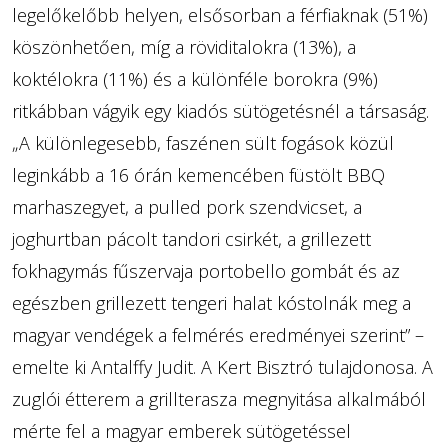
legelőkelőbb helyen, elsősorban a férfiaknak (51%)
köszönhetően, míg a röviditalokra (13%), a
koktélokra (11%) és a különféle borokra (9%)
ritkábban vágyik egy kiadós sütögetésnél a társaság.
„A különlegesebb, faszénen sült fogások közül
leginkább a 16 órán kemencében füstölt BBQ
marhaszegyet, a pulled pork szendvicset, a
joghurtban pácolt tandori csirkét, a grillezett
fokhagymás fűszervaja portobello gombát és az
egészben grillezett tengeri halat kóstolnák meg a
magyar vendégek a felmérés eredményei szerint” –
emelte ki Antalffy Judit. A Kert Bisztró tulajdonosa. A
zuglói étterem a grillterasza megnyitása alkalmából
mérte fel a magyar emberek sütögetéssel