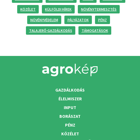
KÖZÉLET
KÜLFÖLDI HÍREK
NÖVÉNYTERMESZTÉS
NÖVÉNYVÉDELEM
PÁLYÁZATOK
PÉNZ
TALAJERŐ-GAZDÁLKODÁS
TÁMOGATÁSOK
GAZDÁLKODÁS
ÉLELMISZER
INPUT
BORÁSZAT
PÉNZ
KÖZÉLET