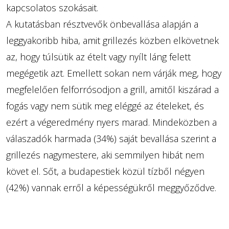
kapcsolatos szokásait.
A kutatásban résztvevők önbevallása alapján a
leggyakoribb hiba, amit grillezés közben elkövetnek
az, hogy túlsütik az ételt vagy nyílt láng felett
megégetik azt. Emellett sokan nem várják meg, hogy
megfelelően felforrósodjon a grill, amitől kiszárad a
fogás vagy nem sütik meg eléggé az ételeket, és
ezért a végeredmény nyers marad. Mindeközben a
válaszadók harmada (34%) saját bevallása szerint a
grillezés nagymestere, aki semmilyen hibát nem
követ el. Sőt, a budapestiek közül tízből négyen
(42%) vannak erről a képességükről meggyőződve.