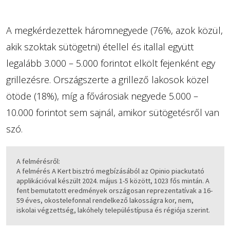
A megkérdezettek háromnegyede (76%, azok közül,
akik szoktak sütögetni) étellel és itallal együtt
legalább 3.000 – 5.000 forintot elkölt fejenként egy
grillezésre. Országszerte a grillező lakosok közel
ötöde (18%), míg a fővárosiak negyede 5.000 –
10.000 forintot sem sajnál, amikor sütögetésről van
szó.
A felmérésről:
A felmérés A Kert bisztró megbízásából az Opinio piackutató
applikációval készült 2024. május 1-5 között, 1023 fős mintán. A
fent bemutatott eredmények országosan reprezentatívak a 16-
59 éves, okostelefonnal rendelkező lakosságra kor, nem,
iskolai végzettség, lakóhely településtípusa és régiója szerint.