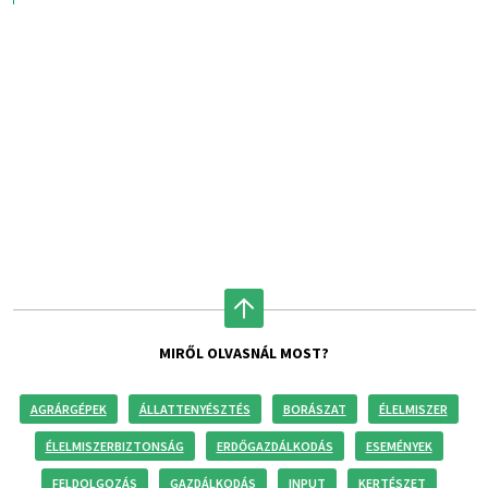
MIRŐL OLVASNÁL MOST?
AGRÁRGÉPEK
ÁLLATTENYÉSZTÉS
BORÁSZAT
ÉLELMISZER
ÉLELMISZERBIZTONSÁG
ERDŐGAZDÁLKODÁS
ESEMÉNYEK
FELDOLGOZÁS
GAZDÁLKODÁS
INPUT
KERTÉSZET