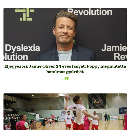
Eljegyezték Jamie Oliver 24 éves lányát: Poppy megmutatta
hatalmas gyűrűjét
LIFE