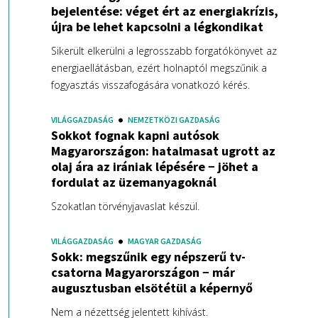
bejelentése: véget ért az energiakrízis,
újra be lehet kapcsolni a légkondikat
Sikerült elkerülni a legrosszabb forgatókönyvet az
energiaellátásban, ezért holnaptól megszűnik a
fogyasztás visszafogására vonatkozó kérés.
VILÁGGAZDASÁG
NEMZETKÖZI GAZDASÁG
Sokkot fognak kapni autósok
Magyarországon: hatalmasat ugrott az
olaj ára az irániak lépésére − jöhet a
fordulat az üzemanyagoknál
Szokatlan törvényjavaslat készül.
VILÁGGAZDASÁG
MAGYAR GAZDASÁG
Sokk: megszűnik egy népszerű tv-
csatorna Magyarországon − már
augusztusban elsötétül a képernyő
Nem a nézettség jelentett kihívást.