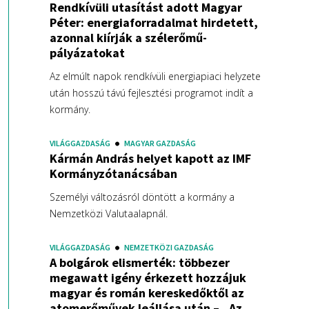
Rendkívüli utasítást adott Magyar
Péter: energiaforradalmat hirdetett,
azonnal kiírják a szélerőmű-
pályázatokat
Az elmúlt napok rendkívüli energiapiaci helyzete
után hosszú távú fejlesztési programot indít a
kormány.
VILÁGGAZDASÁG
MAGYAR GAZDASÁG
Kármán András helyet kapott az IMF
Kormányzótanácsában
Személyi változásról döntött a kormány a
Nemzetközi Valutaalapnál.
VILÁGGAZDASÁG
NEMZETKÖZI GAZDASÁG
A bolgárok elismerték: többezer
megawatt igény érkezett hozzájuk
magyar és román kereskedőktől az
atomerőművek leállása után – „Az