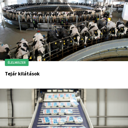
ÉLELMISZER
Tejár kilátások