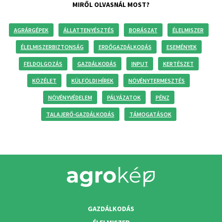
MIRŐL OLVASNÁL MOST?
AGRÁRGÉPEK
ÁLLATTENYÉSZTÉS
BORÁSZAT
ÉLELMISZER
ÉLELMISZERBIZTONSÁG
ERDŐGAZDÁLKODÁS
ESEMÉNYEK
FELDOLGOZÁS
GAZDÁLKODÁS
INPUT
KERTÉSZET
KÖZÉLET
KÜLFÖLDI HÍREK
NÖVÉNYTERMESZTÉS
NÖVÉNYVÉDELEM
PÁLYÁZATOK
PÉNZ
TALAJERŐ-GAZDÁLKODÁS
TÁMOGATÁSOK
GAZDÁLKODÁS