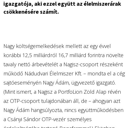
igazgatója, aki ezzel együtt az élelmiszerárak
csökkenésére számít.
Nagy költségemelkedések mellett az egy évvel
korábbi 12,5 milliárdról 16,7 milliárd forintra növelte
tavaly nettó árbevételét a Nagisz-csoport részeként
működő Nádudvari Élelmiszer Kft. – mondta el a cég
sajtóeseményén Nagy Ádám, ügyvezető igazgató.
(Mint ismert, a Nagisz a PortfoLion Zöld Alap révén
az OTP-csoport tulajdonában áll, de – ahogyan azt
Nagy Ádám hangsúlyozta, nincs együttműködésben
a Csányi Sándor OTP-vezér személyes