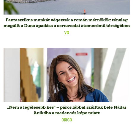
Fantasztikus munkát végeztek a román mérnökök: tényleg
megállt a Duna apadása a cernavodai atomerőmű térségében
VG
„Nem a legélesebb kés” – páros lábbal szálltak bele Nádai
Anikóba a medencés képe miatt
ORIGO