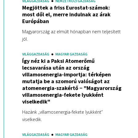
VILÁGGAZDASÁG
NEMZETKÖZI GAZDASÁG
Megjöttek a friss Eurostat-számok:
most dől el, merre indulnak az árak
Európában
Magyarország az elmúlt hónapban nem teljesített
jól.
VILÁGGAZDASÁG
MAGYAR GAZDASÁG
Így néz ki a Paksi Atomerőmű
lecsavarása után az ország
villamosenergia-importja: térképen
mutatja be a szomorú valóságot az
atomenergia-szakértő − "Magyarország
villamosenergia-fekete lyukként
viselkedik"
Hazánk „villamosenergia-fekete lyukként”
viselkedik.
VILÁGGAZDASÁG
MAGYAR GAZDASÁG