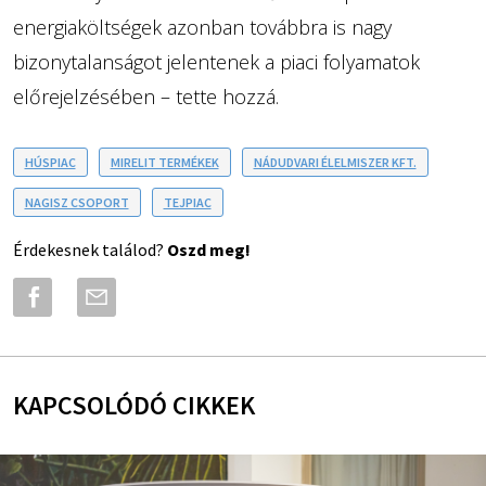
energiaköltségek azonban továbbra is nagy
bizonytalanságot jelentenek a piaci folyamatok
előrejelzésében – tette hozzá.
HÚSPIAC
MIRELIT TERMÉKEK
NÁDUDVARI ÉLELMISZER KFT.
NAGISZ CSOPORT
TEJPIAC
Érdekesnek találod?
Oszd meg!
KAPCSOLÓDÓ CIKKEK