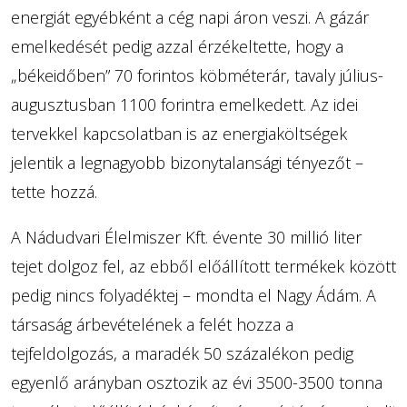
energiát egyébként a cég napi áron veszi. A gázár
emelkedését pedig azzal érzékeltette, hogy a
„békeidőben” 70 forintos köbméterár, tavaly július-
augusztusban 1100 forintra emelkedett. Az idei
tervekkel kapcsolatban is az energiaköltségek
jelentik a legnagyobb bizonytalansági tényezőt –
tette hozzá.
A Nádudvari Élelmiszer Kft. évente 30 millió liter
tejet dolgoz fel, az ebből előállított termékek között
pedig nincs folyadéktej – mondta el Nagy Ádám. A
társaság árbevételének a felét hozza a
tejfeldolgozás, a maradék 50 százalékon pedig
egyenlő arányban osztozik az évi 3500-3500 tonna