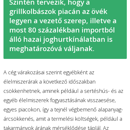
Szintén tervezik, hogy a
grillkolbászok piacán az övék
legyen a vezető szerep, illetve a
most 80 százalékban importból
álló hazai joghurtkínálatban is
meghatározóvá váljanak.
A cég várakozásai szerint egyébként az
élelmiszerárak a következő időszakban
csökkenhetnek, aminek például a sertéshús- és az
egyéb élelmiszerek fogyasztásának visszaesése,
egyes piacokon, így a tejnél végbemenő alapanyag-
árcsökkenés, amit a termelési költségek, például a
takarmányok árának mérséklődése táplál. Az