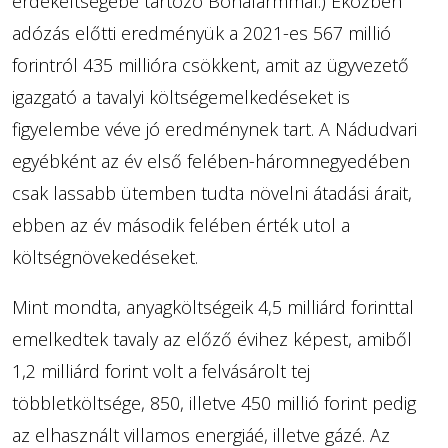
érdekeltségébe tartozó Bonafarmmal.) Eközben
adózás előtti eredményük a 2021-es 567 millió
forintról 435 millióra csökkent, amit az ügyvezető
igazgató a tavalyi költségemelkedéseket is
figyelembe véve jó eredménynek tart. A Nádudvari
egyébként az év első felében-háromnegyedében
csak lassabb ütemben tudta növelni átadási árait,
ebben az év második felében érték utol a
költségnövekedéseket.
Mint mondta, anyagköltségeik 4,5 milliárd forinttal
emelkedtek tavaly az előző évihez képest, amiből
1,2 milliárd forint volt a felvásárolt tej
többletköltsége, 850, illetve 450 millió forint pedig
az elhasznált villamos energiáé, illetve gázé. Az