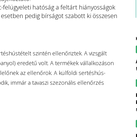
nc-felügyeleti hatóság a feltárt hiányosságok
 esetben pedig bírságot szabott ki összesen
éshústételt szintén ellenőriztek. A vizsgált
a nébih feloldot
anyol) eredetű volt. A termékek vállalkozáson
lelőnek az ellenőrök. A külföldi sertéshús-
dik, immár a tavaszi szezonális ellenőrzés
közel százötve
karácsonyr