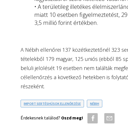
• A területileg illetékes élelmiszerlá
miatt 10 esetben figyelmeztetést, 29
3,5 millió forint értékben.
A Nébih ellenőrei 137 közétkeztetőnél 323 sert
tételekből 179 magyar, 125 uniós (ebből 85 sp
belüli jelölését 19 esetben nem találták megfe
célellenőrzés a következő hetekben is folytató
részeként.
IMPORT SERTÉSHÚSOK ELLENŐRZÉSE
NÉBIH
Érdekesnek találod?
Oszd meg!