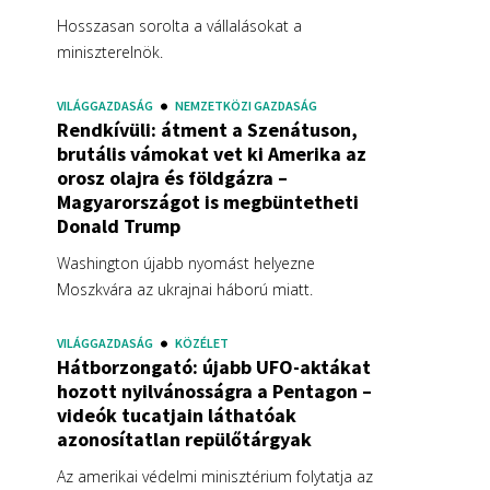
Hosszasan sorolta a vállalásokat a
miniszterelnök.
VILÁGGAZDASÁG
NEMZETKÖZI GAZDASÁG
Rendkívüli: átment a Szenátuson,
brutális vámokat vet ki Amerika az
orosz olajra és földgázra –
Magyarországot is megbüntetheti
Donald Trump
Washington újabb nyomást helyezne
Moszkvára az ukrajnai háború miatt.
VILÁGGAZDASÁG
KÖZÉLET
Hátborzongató: újabb UFO-aktákat
hozott nyilvánosságra a Pentagon –
videók tucatjain láthatóak
azonosítatlan repülőtárgyak
Az amerikai védelmi minisztérium folytatja az