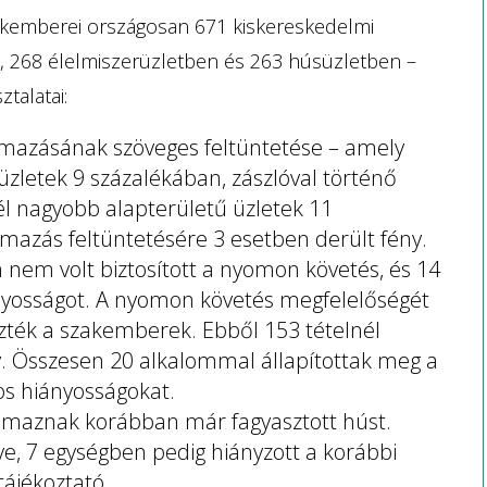
 szakemberei országosan 671 kiskereskedelmi
 268 élelmiszerüzletben és 263 húsüzletben –
talatai:
rmazásának szöveges feltüntetése – amely
zletek 9 százalékában, zászlóval történő
l nagyobb alapterületű üzletek 11
rmazás feltüntetésére 3 esetben derült fény.
n nem volt biztosított a nyomon követés, és 14
ányosságot. A nyomon követés megfelelőségét
rizték a szakemberek. Ebből 153 tételnél
y. Összesen 20 alkalommal állapítottak meg a
s hiányosságokat.
lmaznak korábban már fagyasztott húst.
ve, 7 egységben pedig hiányzott a korábbi
tájékoztató.