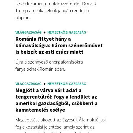
UFO-dokumentumok közzétételét Donald
Trump amerikai elnök januári rendelete
alapján.
VILÁGGAZDASÁG
NEMZETKÖZI GAZDASÁG
Románia fittyet hány a
klímaválságra: három szénerőművet
is beizzít az esti csúcs miatt
Újra a szennyező energiaforrásokra
fanyalodnak Romániában.
VILÁGGAZDASÁG
NEMZETKÖZI GAZDASÁG
Megjött a várva várt adat a
tengerentúlról: fogy a lendület az
amerikai gazdaságból, csökkent a
kamatemelés esélye
Meglepetést okozott az Egyesült Államok júliusi
foglalkoztatási jelentése, amely szerint az