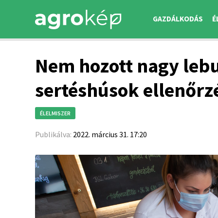
GAZDÁLKODÁS
É
Nem hozott nagy lebu
sertéshúsok ellenőrz
ÉLELMISZER
Publikálva:
2022. március 31. 17:20