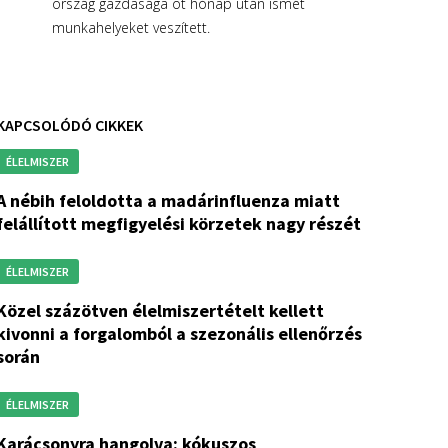
ország gazdasága öt hónap után ismét
munkahelyeket veszített.
KAPCSOLÓDÓ CIKKEK
ÉLELMISZER
ta a madárinfluenza miatt
felállított megfigyelési körzetek nagy részét
ÉLELMISZER
n élelmiszertételt kellett
kivonni a forgalomból a szezonális ellenőrzés
során
ÉLELMISZER
a hangolva: kókuszos