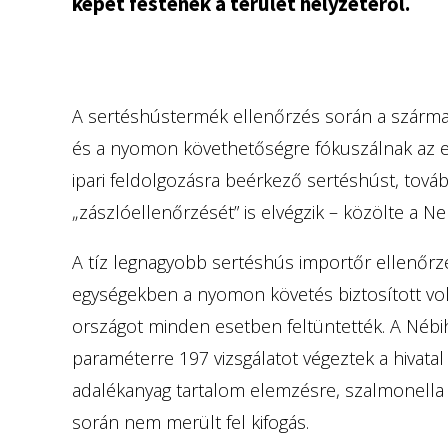
képet festenek a terület helyzetéről.
A sertéshústermék ellenőrzés során a származá
és a nyomon követhetőségre fókuszálnak az el
ipari feldolgozásra beérkező sertéshúst, to
„zászlóellenőrzését” is elvégzik – közölte a Ne
A tíz legnagyobb sertéshús importőr ellenőrzé
egységekben a nyomon követés biztosított vol
országot minden esetben feltüntették. A Nébih
paraméterre 197 vizsgálatot végeztek a hivatal
adalékanyag tartalom elemzésre, szalmonella 
során nem merült fel kifogás.