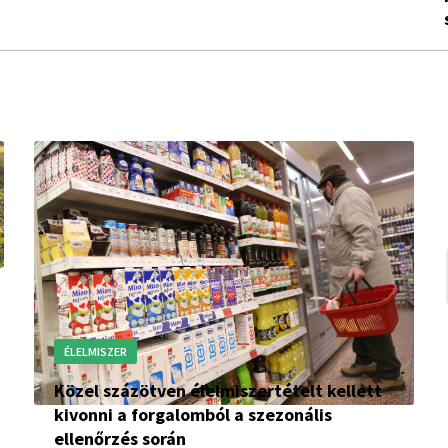
ÉLELMISZER
Közel százötven élelmiszertételt kellett
kivonni a forgalomból a szezonális
ellenőrzés során