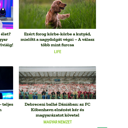
 élet?
Ezért forog körbe-körbe a kutyád,
gyar
mielőtt a nagydolgát végzi – A válasz
lviáig!
több mint furcsa
LIFE
 teljes
Debreceni balhé Dániában: az FC
n
Köbenhavn elnézést kér és
magyarázatot követel
MAGYAR NEMZET