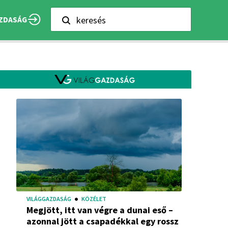
keresés
ZDASÁG
VILÁGGAZDASÁG
KÖZÉLET
Megjött, itt van végre a dunai eső –
azonnal jött a csapadékkal egy rossz