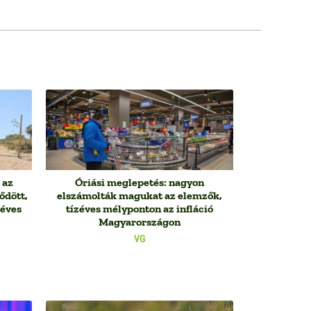
 az
Óriási meglepetés: nagyon
ődött,
elszámolták magukat az elemzők,
méves
tízéves mélyponton az infláció
Magyarországon
VG