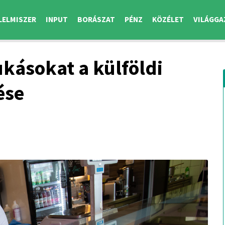
LELMISZER
INPUT
BORÁSZAT
PÉNZ
KÖZÉLET
VILÁGGA
kásokat a külföldi
ése