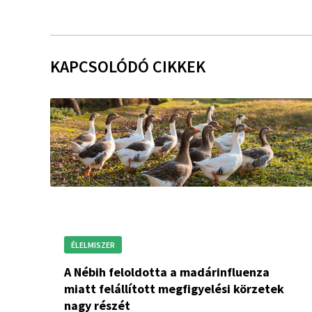
KAPCSOLÓDÓ CIKKEK
ÉLELMISZER
A Nébih feloldotta a madárinfluenza
miatt felállított megfigyelési körzetek
nagy részét