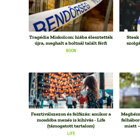
Tragédia Miskolcon: hiába élesztették
Steak 
újra, meghalt a boltnál talált férfi
szolgá
BOON
Fesztiválszezon és felfázás: amikor a
Megbénul
mosdóba menés is kihívás - Life
felhábor
(támogatott tartalom)
miatt –
LIFE