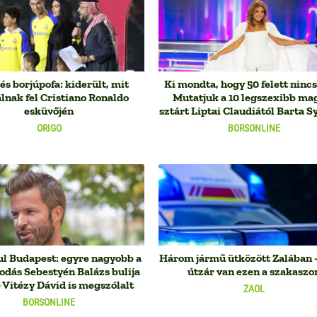
és borjúpofa: kiderült, mit
Ki mondta, hogy 50 felett nincs
lnak fel Cristiano Ronaldo
Mutatjuk a 10 legszexibb ma
esküvőjén
sztárt Liptai Claudiától Barta Sy
ORIGO
BORSONLINE
 Budapest: egyre nagyobb a
Három jármű ütközött Zalában –
odás Sebestyén Balázs bulija
útzár van ezen a szakaszo
 Vitézy Dávid is megszólalt
ZAOL
BORSONLINE