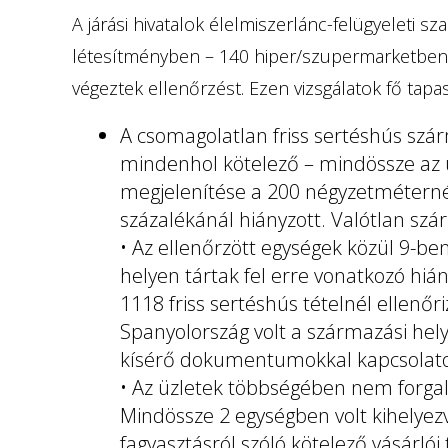
A járási hivatalok élelmiszerlánc-felügyeleti
létesítményben – 140 hiper/szupermarketben,
végeztek ellenőrzést. Ezen vizsgálatok fő tapasz
A csomagolatlan friss sertéshús szá
mindenhol kötelező – mindössze az ü
megjelenítése a 200 négyzetméterné
százalékánál hiányzott. Valótlan szá
• Az ellenőrzött egységek közül 9-be
helyen tártak fel erre vonatkozó hi
1118 friss sertéshús tételnél ellenő
Spanyolország volt a származási hel
kísérő dokumentumokkal kapcsolato
• Az üzletek többségében nem forga
Mindössze 2 egységben volt kihelyez
fagyasztásról szóló kötelező vásárlói 