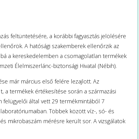
s feltüntetésére, a korábbi fagyasztás jelölésére
lenőrök. A hatósági szakemberek ellenőrzik az
vábbá a kereskedelemben a csomagolatlan termékek
mzeti Élelmiszerlánc-biztonsági Hivatal (Nébih).
se már március első felére lezajlott. Az
t, a termékek értékesítése során a származási
 felügyelői által vett 29 termékmintából 7
 laboratóriumaiban. Többek között víz-, só- és
és mikrobaszám mérésre került sor. A vizsgálatok