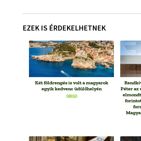
EZEK IS ÉRDEKELHETNEK
Két földrengés is volt a magyarok
Rendkív
egyik kedvenc üdülőhelyén
Péter az 
elmondta
ORIGO
forinto
for
Magyar