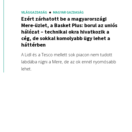
VILÁGGAZDASÁG
MAGYAR GAZDASÁG
Ezért zárhatott be a magyarországi
Mere-üzlet, a Basket Plus: borul az uniós
hálózat – technikai okra hivatkozik a
cég, de sokkal komolyabb ügy lehet a
háttérben
A Lidl és a Tesco mellett sok piacon nem tudott
labdába rúgni a Mere, de az ok ennél nyomósabb
lehet.