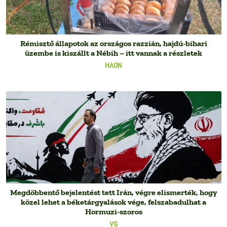
Rémisztő állapotok az országos razzián, hajdú-bihari
üzembe is kiszállt a Nébih – itt vannak a részletek
HAON
Megdöbbentő bejelentést tett Irán, végre elismerték, hogy
közel lehet a béketárgyalások vége, felszabadulhat a
Hormuzi-szoros
VG