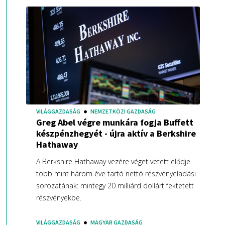
VILÁGGAZDASÁG
NEMZETKÖZI GAZDASÁG
Greg Abel végre munkára fogja Buffett
készpénzhegyét - újra aktív a Berkshire
Hathaway
A Berkshire Hathaway vezére véget vetett elődje
több mint három éve tartó nettó részvényeladási
sorozatának: mintegy 20 milliárd dollárt fektetett
részvényekbe.
VILÁGGAZDASÁG
MAGYAR GAZDASÁG