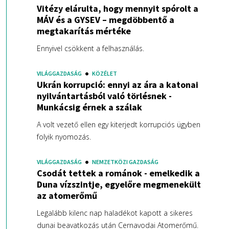
Vitézy elárulta, hogy mennyit spórolt a
MÁV és a GYSEV – megdöbbentő a
megtakarítás mértéke
Ennyivel csökkent a felhasználás.
VILÁGGAZDASÁG
KÖZÉLET
Ukrán korrupció: ennyi az ára a katonai
nyilvántartásból való törlésnek -
Munkácsig érnek a szálak
A volt vezető ellen egy kiterjedt korrupciós ügyben
folyik nyomozás.
VILÁGGAZDASÁG
NEMZETKÖZI GAZDASÁG
Csodát tettek a románok - emelkedik a
Duna vízszintje, egyelőre megmenekült
az atomerőmű
Legalább kilenc nap haladékot kapott a sikeres
dunai beavatkozás után Cernavodai Atomerőmű.