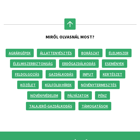
MIRŐL OLVASNÁL MOST?
AGRÁRGÉPEK
ÁLLATTENYÉSZTÉS
BORÁSZAT
ÉLELMISZER
ÉLELMISZERBIZTONSÁG
ERDŐGAZDÁLKODÁS
ESEMÉNYEK
FELDOLGOZÁS
GAZDÁLKODÁS
INPUT
KERTÉSZET
KÖZÉLET
KÜLFÖLDI HÍREK
NÖVÉNYTERMESZTÉS
NÖVÉNYVÉDELEM
PÁLYÁZATOK
PÉNZ
TALAJERŐ-GAZDÁLKODÁS
TÁMOGATÁSOK