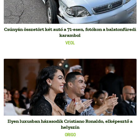
Csúnyán összetört két autó a 71-esen, fotókon a balatonfüredi
karambol
VEOL
Ilyen luxusban házasodik Cristiano Ronaldo, elképesztő a
helyszín
ORIGO