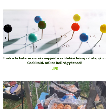
Ezek a te balszerencsés napjaid a születési hónapod alapján −
Csekkold, mikor kell vigyáznod!
LIFE