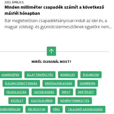
2022. ÁPRILIS 5.
Minden milliméter csapadék számít a következő
másfél hónapban
Bár meglehetősen csapadékhiányosan indult az idei év, a
magyar zöldség- és gyümölcstermesztőknek egyelőre nem
kell aggódniuk, május közepéig még érkezhet elegendő eső. A
januári csapadékmennyiség alig az egyharmadát érte el az
ekkor várhatónak, a március pedig 93 százalékkal volt
szárazabb a sokévi átlagnál.
MIRŐL OLVASNÁL MOST?
AGRÁRGÉPEK
ÁLLATTENYÉSZTÉS
BORÁSZAT
ÉLELMISZER
ÉLELMISZERBIZTONSÁG
ERDŐGAZDÁLKODÁS
ESEMÉNYEK
FELDOLGOZÁS
GAZDÁLKODÁS
INPUT
KERTÉSZET
KÖZÉLET
KÜLFÖLDI HÍREK
NÖVÉNYTERMESZTÉS
ÖVÉNYVÉDELEM
PÁLYÁZATOK
PÉNZ
TALAJERŐ-GAZDÁLKODÁS