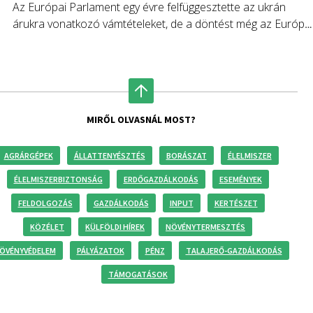
Az Európai Parlament egy évre felfüggesztette az ukrán
árukra vonatkozó vámtételeket, de a döntést még az Európai
Tanácsnak is jóvá kell hagynia.
MIRŐL OLVASNÁL MOST?
AGRÁRGÉPEK
ÁLLATTENYÉSZTÉS
BORÁSZAT
ÉLELMISZER
ÉLELMISZERBIZTONSÁG
ERDŐGAZDÁLKODÁS
ESEMÉNYEK
FELDOLGOZÁS
GAZDÁLKODÁS
INPUT
KERTÉSZET
KÖZÉLET
KÜLFÖLDI HÍREK
NÖVÉNYTERMESZTÉS
ÖVÉNYVÉDELEM
PÁLYÁZATOK
PÉNZ
TALAJERŐ-GAZDÁLKODÁS
TÁMOGATÁSOK