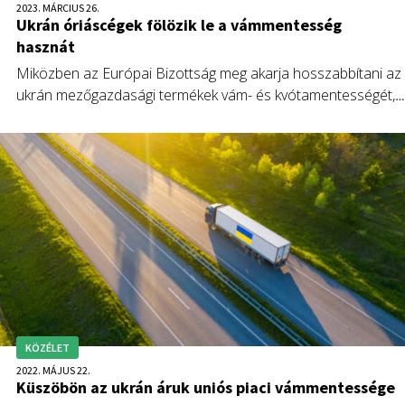
2023. MÁRCIUS 26.
Ukrán óriáscégek fölözik le a vámmentesség
hasznát
Miközben az Európai Bizottság meg akarja hosszabbítani az
ukrán mezőgazdasági termékek vám- és kvótamentességét,
az uniós baromfitermelők arra figyelmeztetnek, hogy a 80
százalékkal megugrott csirkehús- és a többszörösére nőtt
tojásimport tönkreteszi az EU baromfiszektorát, élelmiszer-
biztonsági veszélyeket rejt a fogyasztók számára, ráadásul
csak néhány óriáscégnek hajt hasznot.
KÖZÉLET
2022. MÁJUS 22.
Küszöbön az ukrán áruk uniós piaci vámmentessége