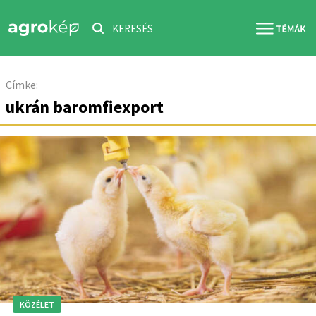
KERESÉS
Címke:
ukrán baromfiexport
KÖZÉLET