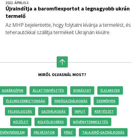
2022. ÁPRILIS 3.
Újraindítja a baromfiexportot a legnagyobb ukrán
termelő
Az MHP bejelentette, hogy folytatni kívánja a termelést, és
teherautókkal szállítja termékeit Ukrajnán kívülre.
MIRŐL OLVASNÁL MOST?
AGRÁRGÉPEK
ÁLLATTENYÉSZTÉS
BORÁSZAT
ÉLELMISZER
ÉLELMISZERBIZTONSÁG
ERDŐGAZDÁLKODÁS
ESEMÉNYEK
FELDOLGOZÁS
GAZDÁLKODÁS
INPUT
KERTÉSZET
KÖZÉLET
KÜLFÖLDI HÍREK
NÖVÉNYTERMESZTÉS
ÖVÉNYVÉDELEM
PÁLYÁZATOK
PÉNZ
TALAJERŐ-GAZDÁLKODÁS